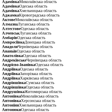
Адамівка
Миколаївська область
Адамівка
Одеська область
Адамівка
Хмельницька область
Аджамка
Кіровоградська область
Актове
Миколаївська область
Алмазна
Луганська область
Алтестове
Одеська область
Алчевськ
Луганська область
Амбарів
Одеська область
Амвросіївка
Донецька область
Анадоли
Чернівецька область
Ананьїв
Одеська область
Анатолівка
Одеська область
Андреківське
Чернівецька область
Андрієво-Іванівка
Одеська область
Андріївка
Одеська область
Андріївка
Запорізька область
Андріївка
Харківська область
Андріяшівка
Сумська область
Андріяшівка
Одеська область
Андрушівка
Житомирська область
Антонівка
Миколаївська область
Антонівка
Херсонська область
Антоніни
Хмельницька область
Антонюки
Одеська область