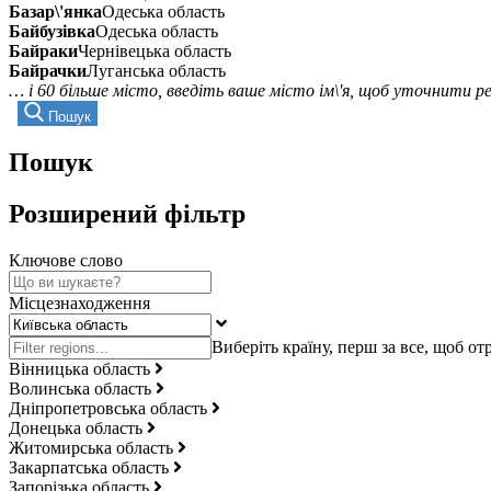
Базар\'янка
Одеська область
Байбузівка
Одеська область
Байраки
Чернівецька область
Байрачки
Луганська область
… і 60 більше місто, введіть ваше місто ім\'я, щоб уточнити 
Пошук
Пошук
Розширений фільтр
Ключове слово
Місцезнаходження
Вінницька область
Волинська область
Дніпропетровська область
Донецька область
Житомирська область
Закарпатська область
Запорізька область