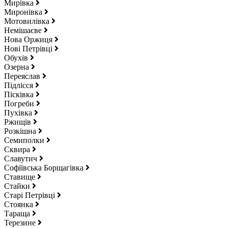
Мирівка
Миронівка
Мотовилівка
Немішаєве
Нова Оржиця
Нові Петрівці
Обухів
Озерна
Переяслав
Підлісся
Пісківка
Погреби
Пухівка
Ржищів
Розкішна
Семиполки
Сквира
Славутич
Софіївська Борщагівка
Ставище
Стайки
Старі Петрівці
Стоянка
Тараща
Терезине