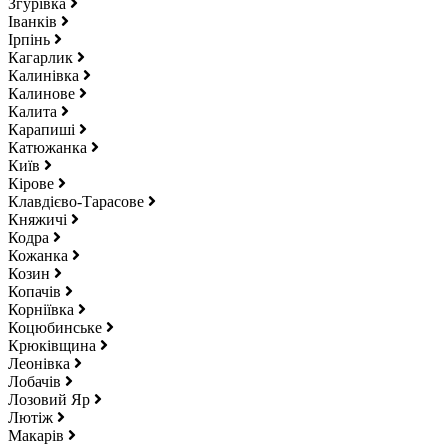
Згурівка
Іванків
Ірпінь
Кагарлик
Калинівка
Калинове
Калита
Карапиші
Катюжанка
Київ
Кірове
Клавдієво-Тарасове
Княжичі
Кодра
Кожанка
Козин
Копачів
Корніївка
Коцюбинське
Крюківщина
Леонівка
Лобачів
Лозовий Яр
Лютіж
Макарів