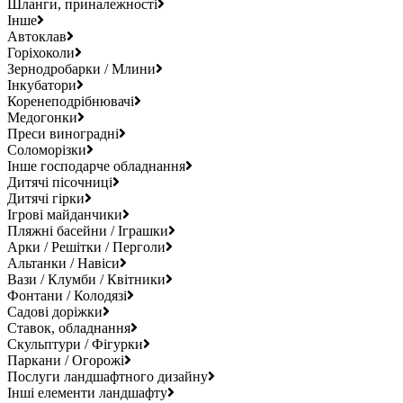
Шланги, приналежності
Інше
Автоклав
Горіхоколи
Зернодробарки / Млини
Інкубатори
Коренеподрібнювачі
Медогонки
Преси виноградні
Соломорізки
Інше господарче обладнання
Дитячі пісочниці
Дитячі гірки
Ігрові майданчики
Пляжні басейни / Іграшки
Арки / Решітки / Перголи
Альтанки / Навіси
Вази / Клумби / Квітники
Фонтани / Колодязі
Садові доріжки
Ставок, обладнання
Скульптури / Фігурки
Паркани / Огорожі
Послуги ландшафтного дизайну
Інші елементи ландшафту