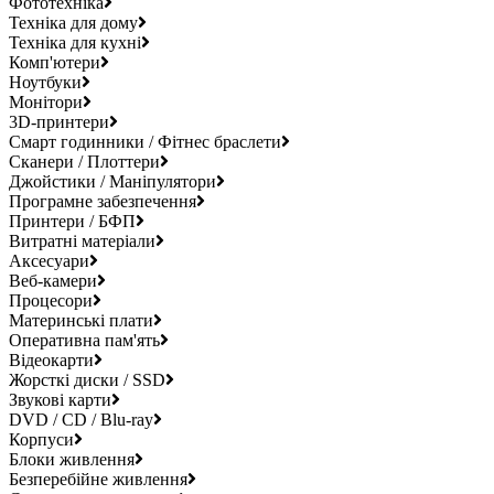
Фототехніка
Техніка для дому
Техніка для кухні
Комп'ютери
Ноутбуки
Монітори
3D-принтери
Смарт годинники / Фітнес браслети
Сканери / Плоттери
Джойстики / Маніпулятори
Програмне забезпечення
Принтери / БФП
Витратні матеріали
Аксесуари
Веб-камери
Процесори
Материнські плати
Оперативна пам'ять
Відеокарти
Жорсткі диски / SSD
Звукові карти
DVD / CD / Blu-ray
Корпуси
Блоки живлення
Безперебійне живлення