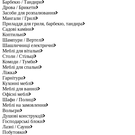
Барбекю / Тандири
Дрова / Брикети
Засоби для розпалювання
Мангали / Грилі
Приладдя для гриля, барбекю, тандира
Садові каміни
Коптильні
Шампури / Вертелі
Шашличниці електричні
Меблі для вітальні
Столи / Стільці
Комоди / Тумби
Меблі для спальні
Ліжка
Гарнітури
Кухонні меблі
Меблі для ванної
Офісні меблі
Шафи / Полиці
Меблі на замовлення
Вольєри
Душові конструкції
Господарські блоки
Лазні / Сауни
Побутовки