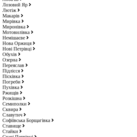
Лозовий Яр
Лютіж
Макарів
Мирівка
Миронівка
Мотовилівка
Немішаєве
Нова Оржиця
Нові Петрівці
Обухів
Озерна
Переяслав
Підлісся
Пісківка
Погреби
Пухівка
Ржищів
Розкішна
Семиполки
Сквира
Славутич
Софіївська Борщагівка
Ставище
Стайки
Старі Петрівці