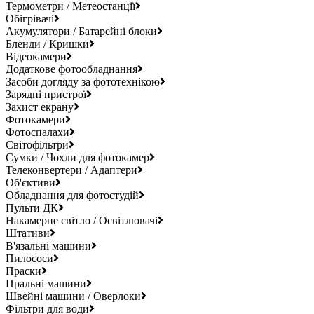
Термометри / Метеостанції
Обігрівачі
Акумулятори / Батарейні блоки
Бленди / Кришки
Відеокамери
Додаткове фотообладнання
Засоби догляду за фототехнікою
Зарядні пристрої
Захист екрану
Фотокамери
Фотоспалахи
Світофільтри
Сумки / Чохли для фотокамер
Телеконвертери / Адаптери
Об'єктиви
Обладнання для фотостудій
Пульти ДК
Накамерне світло / Освітлювачі
Штативи
В'язальні машини
Пилососи
Праски
Пральні машини
Швейні машини / Оверлоки
Фільтри для води