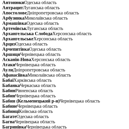
Антонюки
Одеська область
Антрацит
Луганська область
Апостолове
Дніпропетровська область
Арбузинка
Миколаївська область
Армашівка
Одеська область
Артемівськ
Луганська область
Архангельська Слобода
Херсонська область
Архангельське
Херсонська область
Арциз
Одеська область
Арчепитівка
Одеська область
Аршиця
Чернівецька область
Асканія-Нова
Херсонська область
Атаки
Чернівецька область
Аули
Дніпропетровська область
Афанасіївка
Миколаївська область
Бабаї
Харківська область
Бабанка
Черкаська область
Бабин
Рівненська область
Бабин
Чернівецька область
Бабин (Кельменецький р-н)
Чернівецька область
Бабине
Чернівецька область
Бабинці
Київська область
Багате
Одеська область
Багна
Чернівецька область
Багринівка
Чернівецька область