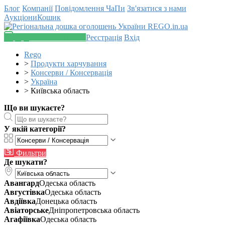
Блог
Компанії
Повідомлення
ЧаПи
Зв'язатися з нами
Аукціони
Кошик
Додати оголошення
Реєстрація
Вхід
Rego
>
Продукти харчування
>
Консерви / Консервація
>
Україна
>
Київська область
Що ви шукаєте?
У якій категорії?
Фильтри
Де шукати?
Авангард
Одеська область
Августівка
Одеська область
Авдіївка
Донецька область
Авіаторське
Дніпропетровська область
Агафіївка
Одеська область