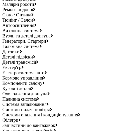
Малярні роботи
Ремонт ходової
Скло / Оптика
Тюнінг / Салон
Автоосвітлення
Вихлопна система
Вузли та деталі двигуна
Генератори, Стартери
Гальмівна система
Датчики
Деталі підвіски
Деталі трансмісії
Екстер'єр
Електросистема авто
Кермове управління
Компоненти салону
Кузовні деталі
Охолодження двигуна
Паливна система
Система запалювання
Системи подачі повітря
Системи опалення і кондиціонування
Фільтри
Запчастини до вантажівок
Запчастини для автобусів