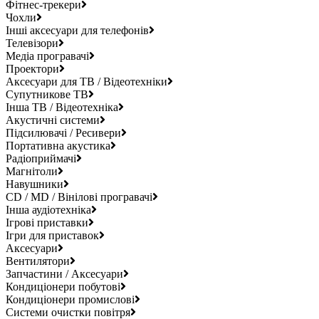
Фітнес-трекери
Чохли
Інші аксесуари для телефонів
Телевізори
Медіа програвачі
Проектори
Аксесуари для ТВ / Відеотехніки
Супутникове ТВ
Інша ТВ / Відеотехніка
Акустичні системи
Підсилювачі / Ресивери
Портативна акустика
Радіоприймачі
Магнітоли
Навушники
CD / MD / Вінілові програвачі
Інша аудіотехніка
Ігрові приставки
Ігри для приставок
Аксесуари
Вентилятори
Запчастини / Аксесуари
Кондиціонери побутові
Кондиціонери промислові
Системи очистки повітря