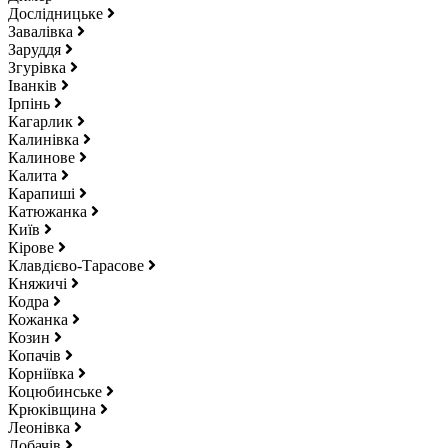
Дослідницьке
Завалівка
Заруддя
Згурівка
Іванків
Ірпінь
Кагарлик
Калинівка
Калинове
Калита
Карапиші
Катюжанка
Київ
Кірове
Клавдієво-Тарасове
Княжичі
Кодра
Кожанка
Козин
Копачів
Корніївка
Коцюбинське
Крюківщина
Леонівка
Лобачів