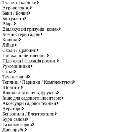
Туалетні кабінки
Агроволокно
Баки / Бочки
Біотуалети
Відра
Відлякувачі гризунів, комах
Компостери садові
Кошики
Лійки
Сходи / Драбини
Плівка поліетиленова
Підв'язка і фіксація рослин
Рукомийники
Сітки
Тачки садові
Теплиці / Парники / Комплектуючі
Шпагати
Ящики для овочів, фруктів
Інше для садового інвентарю
Аксесуари садової техніки
Аератори
Бензопили / Електропили
Бури садові
Газонокосарки
Дроворуби