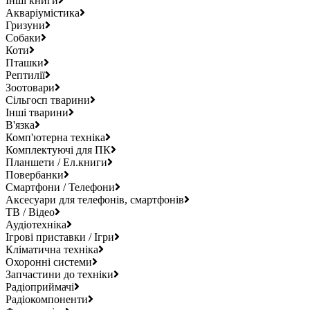
Інші книги
Акваріумістика
Гризуни
Собаки
Коти
Пташки
Рептилії
Зоотовари
Сільгосп тварини
Інші тварини
В'язка
Комп'ютерна техніка
Комплектуючі для ПК
Планшети / Ел.книги
Повербанки
Смартфони / Телефони
Аксесуари для телефонів, смартфонів
ТВ / Відео
Аудіотехніка
Ігрові приставки / Ігри
Кліматична техніка
Охоронні системи
Запчастини до техніки
Радіоприймачі
Радіокомпоненти