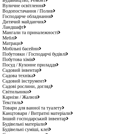
Будівництво, Ремонт
Вуличне освітлення
Водопостачання / Полив
Господарче обладнання
Дитячий майданчик
Ландшафт
Мангали та приналежності
Меблі
Матраци
Мобільні басейни
Побутовки / Господарчі будівлі
Побутова хімія
Посуд / Кухонне приладдя
Садовий інвентар
Садова техніка
Садовий інструмент
Садові рослини, догляд
Світильники
Карнізи / Жалюзі
Текстиль
Товари для ванної та туалету
Канцтовари / Витратні матеріали
Інший господарський інвентар
Будівельні матеріали
Будівельні суміші, клеї