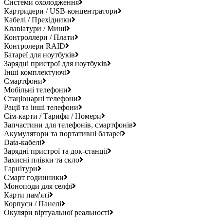
Системи охолодження
Картридери / USB-концентратори
Кабелі / Прехідники
Клавіатури / Миші
Контроллери / Плати
Контролери RAID
Батареї для ноутбуків
Зарядні пристрої для ноутбуків
Інші комплектуючі
Смартфони
Мобільні телефони
Стаціонарні телефони
Рації та інші телефони
Сім-карти / Тарифи / Номери
Запчастини для телефонів, смартфонів
Акумулятори та портативні батареї
Data-кабелі
Зарядні пристрої та док-станції
Захисні плівки та скло
Гарнітури
Смарт годинники
Моноподи для селфі
Карти пам'яті
Корпуси / Панелі
Окуляри віртуальної реальності