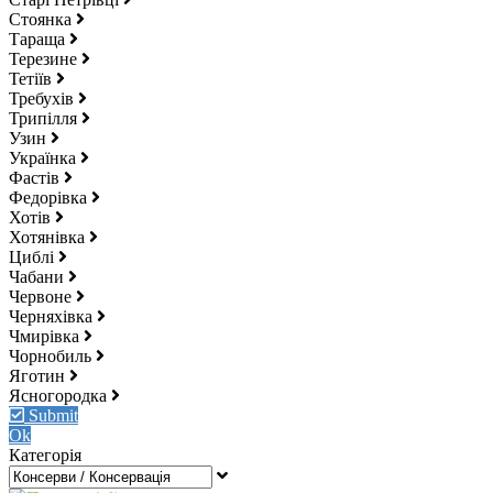
Стоянка
Тараща
Терезине
Тетіїв
Требухів
Трипілля
Узин
Українка
Фастів
Федорівка
Хотів
Хотянівка
Циблі
Чабани
Червоне
Черняхівка
Чмирівка
Чорнобиль
Яготин
Ясногородка
Submit
Ok
Категорія