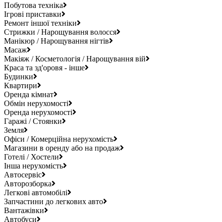
Побутова техніка
Ігрові приставки
Ремонт іншої техніки
Стрижки / Нарощування волосся
Манікюр / Нарощування нігтів
Масаж
Макіяж / Косметологія / Нарощування вій
Краса та зд'оровя - інше
Будинки
Квартири
Оренда кімнат
Обмін нерухомості
Оренда нерухомості
Гаражі / Стоянки
Земля
Офіси / Комерційна нерухомість
Магазини в оренду або на продаж
Готелі / Хостели
Інша нерухомість
Автосервіс
Авторозборка
Легкові автомобілі
Запчастини до легкових авто
Вантажівки
Автобуси