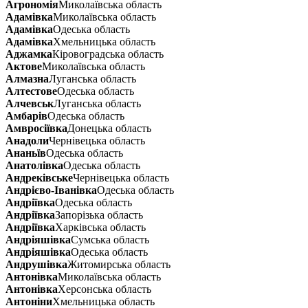
Агрономія
Миколаївська область
Адамівка
Миколаївська область
Адамівка
Одеська область
Адамівка
Хмельницька область
Аджамка
Кіровоградська область
Актове
Миколаївська область
Алмазна
Луганська область
Алтестове
Одеська область
Алчевськ
Луганська область
Амбарів
Одеська область
Амвросіївка
Донецька область
Анадоли
Чернівецька область
Ананьїв
Одеська область
Анатолівка
Одеська область
Андреківське
Чернівецька область
Андрієво-Іванівка
Одеська область
Андріївка
Одеська область
Андріївка
Запорізька область
Андріївка
Харківська область
Андріяшівка
Сумська область
Андріяшівка
Одеська область
Андрушівка
Житомирська область
Антонівка
Миколаївська область
Антонівка
Херсонська область
Антоніни
Хмельницька область