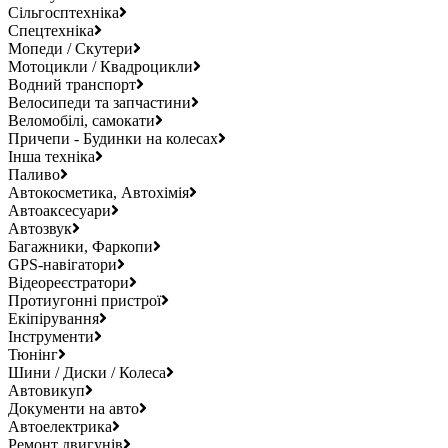
Сільгосптехніка
Спецтехніка
Мопеди / Скутери
Мотоцикли / Квадроцикли
Водний транспорт
Велосипеди та запчастини
Веломобілі, самокати
Причепи - Будинки на колесах
Інша техніка
Паливо
Автокосметика, Автохімія
Автоаксесуари
Автозвук
Багажники, Фаркопи
GPS-навігатори
Відеореєстратори
Протиугонні пристрої
Екіпірування
Інструменти
Тюнінг
Шини / Диски / Колеса
Автовикуп
Документи на авто
Автоелектрика
Ремонт двигунів