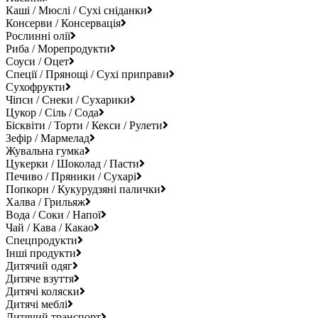
Каші / Мюслі / Сухі сніданки
Консерви / Консервація
Рослинні олії
Риба / Морепродукти
Соуси / Оцет
Спеції / Прянощі / Сухі приправи
Сухофрукти
Чіпси / Снеки / Сухарики
Цукор / Сіль / Сода
Бісквіти / Торти / Кекси / Рулети
Зефір / Мармелад
Жувальна гумка
Цукерки / Шоколад / Пасти
Печиво / Пряники / Сухарі
Попкорн / Кукурудзяні палички
Халва / Грильяж
Вода / Соки / Напої
Чай / Кава / Какао
Спецпродукти
Інші продукти
Дитячий одяг
Дитяче взуття
Дитячі коляски
Дитячі меблі
Дитячий транспорт