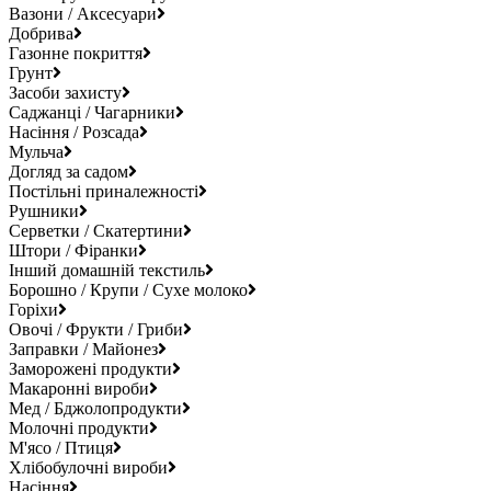
Вазони / Аксесуари
Добрива
Газонне покриття
Грунт
Засоби захисту
Саджанці / Чагарники
Насіння / Розсада
Мульча
Догляд за садом
Постільні приналежності
Рушники
Серветки / Скатертини
Штори / Фіранки
Інший домашній текстиль
Борошно / Крупи / Сухе молоко
Горіхи
Овочі / Фрукти / Гриби
Заправки / Майонез
Заморожені продукти
Макаронні вироби
Мед / Бджолопродукти
Молочні продукти
М'ясо / Птиця
Хлібобулочні вироби
Насіння