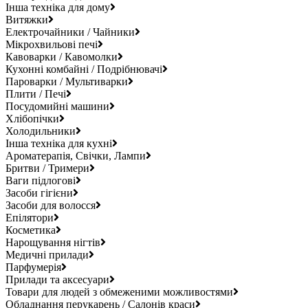
Інша техніка для дому
Витяжки
Електрочайники / Чайники
Мікрохвильові печі
Кавоварки / Кавомолки
Кухонні комбайні / Подрібнювачі
Пароварки / Мультиварки
Плити / Печі
Посудомийні машини
Хлібопічки
Холодильники
Інша техніка для кухні
Ароматерапія, Свічки, Лампи
Бритви / Тримери
Ваги підлогові
Засоби гігієни
Засоби для волосся
Епілятори
Косметика
Нарощування нігтів
Медичні прилади
Парфумерія
Прилади та аксесуари
Товари для людей з обмеженими можливостями
Обладнання перукарень / Салонів краси