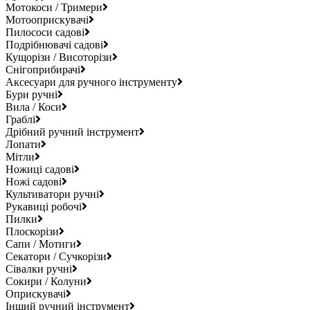
Мотокоси / Тримери
Мотооприскувачі
Пилососи садові
Подрібнювачі садові
Кущорізи / Висоторізи
Снігоприбирачі
Аксесуари для ручного інструменту
Бури ручні
Вила / Коси
Граблі
Дрібний ручний інструмент
Лопати
Мітли
Ножиці садові
Ножі садові
Культиватори ручні
Рукавиці робочі
Пилки
Плоскорізи
Сапи / Мотиги
Секатори / Сучкорізи
Сівалки ручні
Сокири / Колуни
Оприскувачі
Інший ручний інструмент