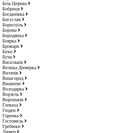
Біла Церква
Бобриця
Богданівка
Богуслав
Бориспіль
Борова
Бородянка
Боярка
Бровари
Буки
Буча
Васильків
Велика Димерка
Витачів
Вишгород
Вишневе
Володарка
Ворзель
Вороньків
Глеваха
Гніден
Горенка
Гостомель
Гребінки
Димер