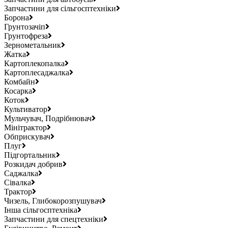
Запчастини для сільгосптехніки
Борона
Грунтозачіп
Грунтофреза
Зернометальник
Жатка
Картоплекопалка
Картоплесаджалка
Комбайн
Косарка
Коток
Культиватор
Мульчувач, Подрібнювач
Мінітрактор
Обприскувач
Плуг
Підгортальник
Розкидач добрив
Саджалка
Сівалка
Трактор
Чизель, Глибокорозпушувач
Інша сільгосптехніка
Запчастини для спецтехніки