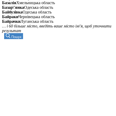
Базалія
Хмельницька область
Базар\'янка
Одеська область
Байбузівка
Одеська область
Байраки
Чернівецька область
Байрачки
Луганська область
… і 60 більше місто, введіть ваше місто ім\'я, щоб уточнити
результат
Пошук