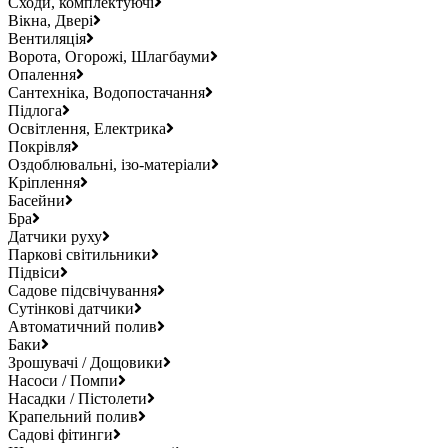
Сходи, комплектуючі
Вікна, Двері
Вентиляція
Ворота, Огорожі, Шлагбауми
Опалення
Сантехніка, Водопостачання
Підлога
Освітлення, Електрика
Покрівля
Оздоблювальні, ізо-матеріали
Кріплення
Басейни
Бра
Датчики руху
Паркові світильники
Підвіси
Садове підсвічування
Сутінкові датчики
Автоматичний полив
Баки
Зрошувачі / Дощовики
Насоси / Помпи
Насадки / Пістолети
Крапельний полив
Садові фітинги