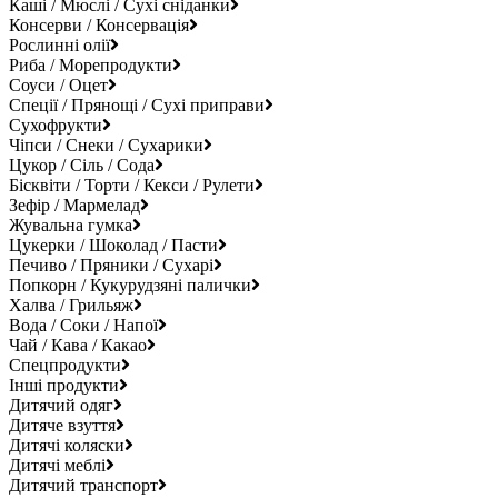
Каші / Мюслі / Сухі сніданки
Консерви / Консервація
Рослинні олії
Риба / Морепродукти
Соуси / Оцет
Спеції / Прянощі / Сухі приправи
Сухофрукти
Чіпси / Снеки / Сухарики
Цукор / Сіль / Сода
Бісквіти / Торти / Кекси / Рулети
Зефір / Мармелад
Жувальна гумка
Цукерки / Шоколад / Пасти
Печиво / Пряники / Сухарі
Попкорн / Кукурудзяні палички
Халва / Грильяж
Вода / Соки / Напої
Чай / Кава / Какао
Спецпродукти
Інші продукти
Дитячий одяг
Дитяче взуття
Дитячі коляски
Дитячі меблі
Дитячий транспорт