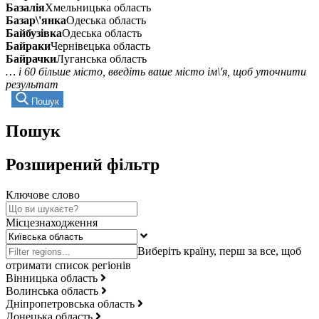
Базалія
Хмельницька область
Базар\'янка
Одеська область
Байбузівка
Одеська область
Байраки
Чернівецька область
Байрачки
Луганська область
… і 60 більше місто, введіть ваше місто ім\'я, щоб уточнити
результат
Пошук
Пошук
Розширений фільтр
Ключове слово
Місцезнаходження
Вінницька область
Волинська область
Дніпропетровська область
Донецька область