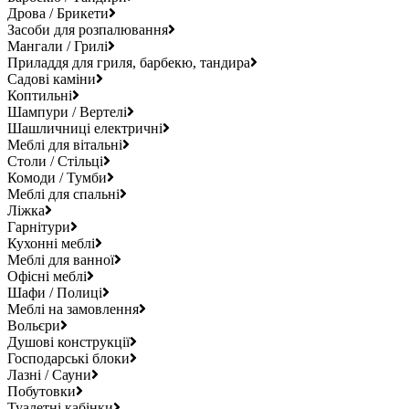
Дрова / Брикети
Засоби для розпалювання
Мангали / Грилі
Приладдя для гриля, барбекю, тандира
Садові каміни
Коптильні
Шампури / Вертелі
Шашличниці електричні
Меблі для вітальні
Столи / Стільці
Комоди / Тумби
Меблі для спальні
Ліжка
Гарнітури
Кухонні меблі
Меблі для ванної
Офісні меблі
Шафи / Полиці
Меблі на замовлення
Вольєри
Душові конструкції
Господарські блоки
Лазні / Сауни
Побутовки
Туалетні кабінки