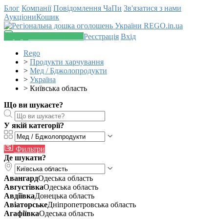
Блог
Компанії
Повідомлення
ЧаПи
Зв'язатися з нами
Аукціони
Кошик
Додати оголошення
Реєстрація
Вхід
Rego
>
Продукти харчування
>
Мед / Бджолопродукти
>
Україна
>
Київська область
Що ви шукаєте?
У якій категорії?
Фильтри
Де шукати?
Авангард
Одеська область
Августівка
Одеська область
Авдіївка
Донецька область
Авіаторське
Дніпропетровська область
Агафіївка
Одеська область