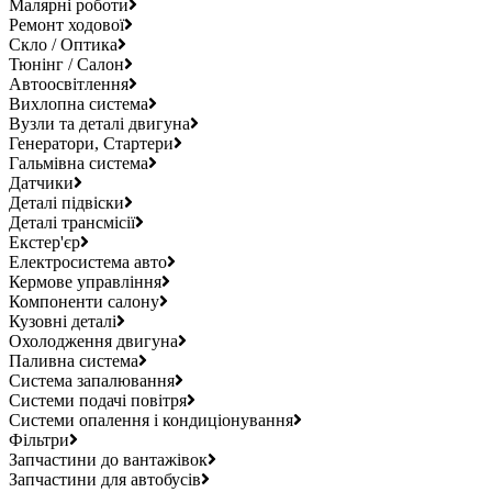
Малярні роботи
Ремонт ходової
Скло / Оптика
Тюнінг / Салон
Автоосвітлення
Вихлопна система
Вузли та деталі двигуна
Генератори, Стартери
Гальмівна система
Датчики
Деталі підвіски
Деталі трансмісії
Екстер'єр
Електросистема авто
Кермове управління
Компоненти салону
Кузовні деталі
Охолодження двигуна
Паливна система
Система запалювання
Системи подачі повітря
Системи опалення і кондиціонування
Фільтри
Запчастини до вантажівок
Запчастини для автобусів