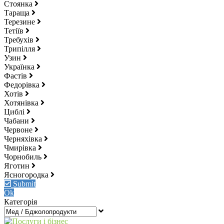
Стоянка
Тараща
Терезине
Тетіїв
Требухів
Трипілля
Узин
Українка
Фастів
Федорівка
Хотів
Хотянівка
Циблі
Чабани
Червоне
Черняхівка
Чмирівка
Чорнобиль
Яготин
Ясногородка
Submit
Ok
Категорія