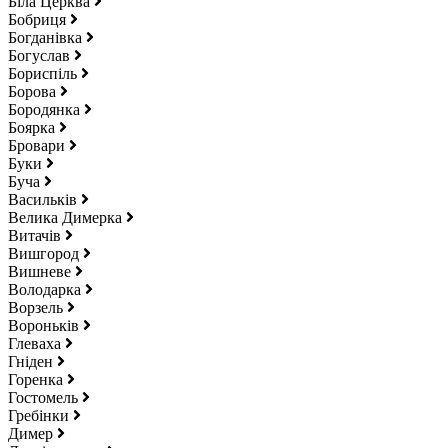
Біла Церква
Бобриця
Богданівка
Богуслав
Бориспіль
Борова
Бородянка
Боярка
Бровари
Буки
Буча
Васильків
Велика Димерка
Витачів
Вишгород
Вишневе
Володарка
Ворзель
Вороньків
Глеваха
Гніден
Горенка
Гостомель
Гребінки
Димер