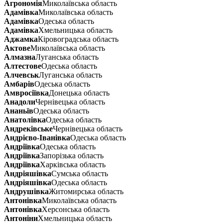
Агрономія
Миколаївська область
Адамівка
Миколаївська область
Адамівка
Одеська область
Адамівка
Хмельницька область
Аджамка
Кіровоградська область
Актове
Миколаївська область
Алмазна
Луганська область
Алтестове
Одеська область
Алчевськ
Луганська область
Амбарів
Одеська область
Амвросіївка
Донецька область
Анадоли
Чернівецька область
Ананьїв
Одеська область
Анатолівка
Одеська область
Андреківське
Чернівецька область
Андрієво-Іванівка
Одеська область
Андріївка
Одеська область
Андріївка
Запорізька область
Андріївка
Харківська область
Андріяшівка
Сумська область
Андріяшівка
Одеська область
Андрушівка
Житомирська область
Антонівка
Миколаївська область
Антонівка
Херсонська область
Антоніни
Хмельницька область