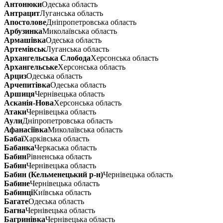
Антонюки
Одеська область
Антрацит
Луганська область
Апостолове
Дніпропетровська область
Арбузинка
Миколаївська область
Армашівка
Одеська область
Артемівськ
Луганська область
Архангельська Слобода
Херсонська область
Архангельське
Херсонська область
Арциз
Одеська область
Арчепитівка
Одеська область
Аршиця
Чернівецька область
Асканія-Нова
Херсонська область
Атаки
Чернівецька область
Аули
Дніпропетровська область
Афанасіївка
Миколаївська область
Бабаї
Харківська область
Бабанка
Черкаська область
Бабин
Рівненська область
Бабин
Чернівецька область
Бабин (Кельменецький р-н)
Чернівецька область
Бабине
Чернівецька область
Бабинці
Київська область
Багате
Одеська область
Багна
Чернівецька область
Багринівка
Чернівецька область