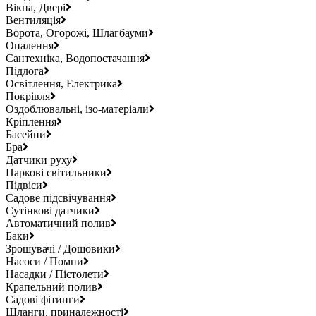
Вікна, Двері
Вентиляція
Ворота, Огорожі, Шлагбауми
Опалення
Сантехніка, Водопостачання
Підлога
Освітлення, Електрика
Покрівля
Оздоблювальні, ізо-матеріали
Кріплення
Басейни
Бра
Датчики руху
Паркові світильники
Підвіси
Садове підсвічування
Сутінкові датчики
Автоматичний полив
Баки
Зрошувачі / Дощовики
Насоси / Помпи
Насадки / Пістолети
Крапельний полив
Садові фітинги
Шланги, приналежності