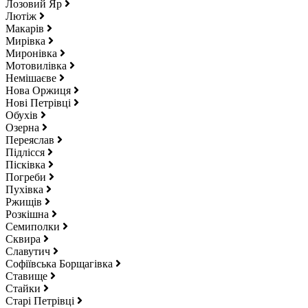
Лозовий Яр
Лютіж
Макарів
Мирівка
Миронівка
Мотовилівка
Немішаєве
Нова Оржиця
Нові Петрівці
Обухів
Озерна
Переяслав
Підлісся
Пісківка
Погреби
Пухівка
Ржищів
Розкішна
Семиполки
Сквира
Славутич
Софіївська Борщагівка
Ставище
Стайки
Старі Петрівці