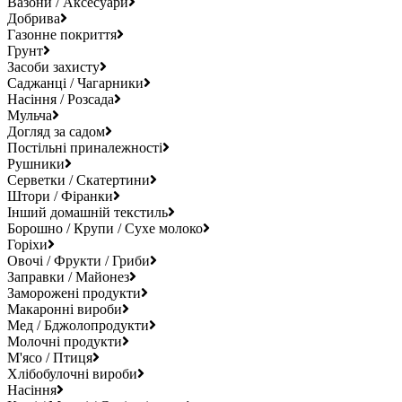
Вазони / Аксесуари
Добрива
Газонне покриття
Грунт
Засоби захисту
Саджанці / Чагарники
Насіння / Розсада
Мульча
Догляд за садом
Постільні приналежності
Рушники
Серветки / Скатертини
Штори / Фіранки
Інший домашній текстиль
Борошно / Крупи / Сухе молоко
Горіхи
Овочі / Фрукти / Гриби
Заправки / Майонез
Заморожені продукти
Макаронні вироби
Мед / Бджолопродукти
Молочні продукти
М'ясо / Птиця
Хлібобулочні вироби
Насіння