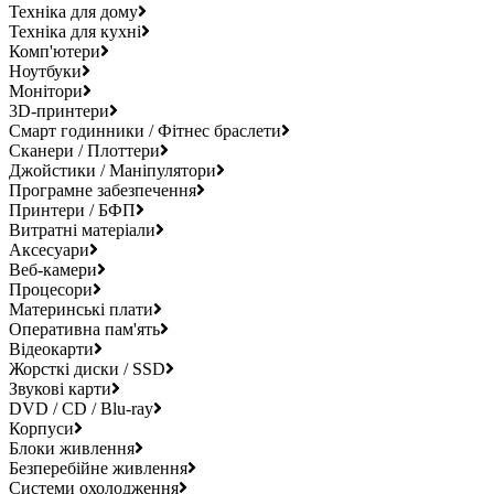
Техніка для дому
Техніка для кухні
Комп'ютери
Ноутбуки
Монітори
3D-принтери
Смарт годинники / Фітнес браслети
Сканери / Плоттери
Джойстики / Маніпулятори
Програмне забезпечення
Принтери / БФП
Витратні матеріали
Аксесуари
Веб-камери
Процесори
Материнські плати
Оперативна пам'ять
Відеокарти
Жорсткі диски / SSD
Звукові карти
DVD / CD / Blu-ray
Корпуси
Блоки живлення
Безперебійне живлення
Системи охолодження