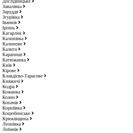
Дослідницьке
Завалівка
Заруддя
Згурівка
Іванків
Ірпінь
Кагарлик
Калинівка
Калинове
Калита
Карапиші
Катюжанка
Київ
Кірове
Клавдієво-Тарасове
Княжичі
Кодра
Кожанка
Козин
Копачів
Корніївка
Коцюбинське
Крюківщина
Леонівка
Лобачів