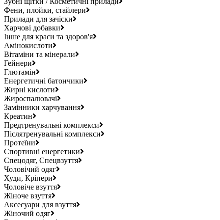
Зубні щітки / Косметичні прилади
Фени, плойки, стайлери
Прилади для зачіски
Харчові добавки
Інше для краси та здоров'я
Амінокислоти
Вітаміни та мінерали
Гейнери
Глютамін
Енергетичні батончики
Жирні кислоти
Жироспалювачі
Замінники харчування
Креатин
Предтренувальні комплекси
Післятренувальні комплекси
Протеїни
Спортивні енергетики
Спецодяг, Спецвзуття
Чоловічий одяг
Худи, Кріпери
Чоловіче взуття
Жіноче взуття
Аксесуари для взуття
Жіночий одяг