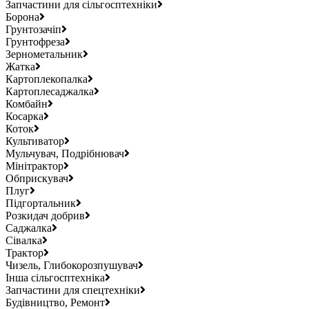
Запчастини для сільгосптехніки
Борона
Грунтозачіп
Грунтофреза
Зернометальник
Жатка
Картоплекопалка
Картоплесаджалка
Комбайн
Косарка
Коток
Культиватор
Мульчувач, Подрібнювач
Мінітрактор
Обприскувач
Плуг
Підгортальник
Розкидач добрив
Саджалка
Сівалка
Трактор
Чизель, Глибокорозпушувач
Інша сільгосптехніка
Запчастини для спецтехніки
Будівництво, Ремонт