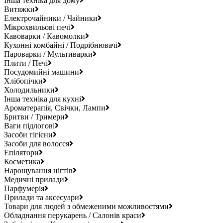
Інша техніка для дому
Витяжки
Електрочайники / Чайники
Мікрохвильові печі
Кавоварки / Кавомолки
Кухонні комбайні / Подрібнювачі
Пароварки / Мультиварки
Плити / Печі
Посудомийні машини
Хлібопічки
Холодильники
Інша техніка для кухні
Ароматерапія, Свічки, Лампи
Бритви / Тримери
Ваги підлогові
Засоби гігієни
Засоби для волосся
Епілятори
Косметика
Нарощування нігтів
Медичні прилади
Парфумерія
Прилади та аксесуари
Товари для людей з обмеженими можливостями
Обладнання перукарень / Салонів краси