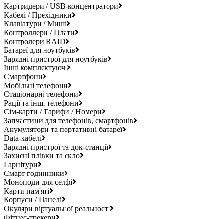
Картридери / USB-концентратори
Кабелі / Прехідники
Клавіатури / Миші
Контроллери / Плати
Контролери RAID
Батареї для ноутбуків
Зарядні пристрої для ноутбуків
Інші комплектуючі
Смартфони
Мобільні телефони
Стаціонарні телефони
Рації та інші телефони
Сім-карти / Тарифи / Номери
Запчастини для телефонів, смартфонів
Акумулятори та портативні батареї
Data-кабелі
Зарядні пристрої та док-станції
Захисні плівки та скло
Гарнітури
Смарт годинники
Моноподи для селфі
Карти пам'яті
Корпуси / Панелі
Окуляри віртуальної реальності
Фітнес-трекери