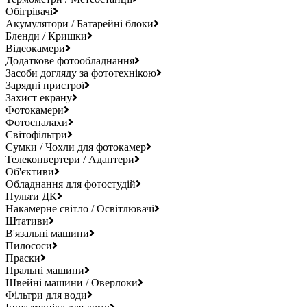
Обігрівачі
Акумулятори / Батарейні блоки
Бленди / Кришки
Відеокамери
Додаткове фотообладнання
Засоби догляду за фототехнікою
Зарядні пристрої
Захист екрану
Фотокамери
Фотоспалахи
Світофільтри
Сумки / Чохли для фотокамер
Телеконвертери / Адаптери
Об'єктиви
Обладнання для фотостудій
Пульти ДК
Накамерне світло / Освітлювачі
Штативи
В'язальні машини
Пилососи
Праски
Пральні машини
Швейні машини / Оверлоки
Фільтри для води