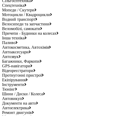
Сільгосптехніка
Спецтехніка
Мопеди / Скутери
Мотоцикли / Квадроцикли
Водний транспорт
Велосипеди та запчастини
Веломобілі, самокати
Причепи - Будинки на колесах
Інша техніка
Паливо
Автокосметика, Автохімія
Автоаксесуари
Автозвук
Багажники, Фаркопи
GPS-навігатори
Відеореєстратори
Протиугонні пристрої
Екіпірування
Інструменти
Тюнінг
Шини / Диски / Колеса
Автовикуп
Документи на авто
Автоелектрика
Ремонт двигунів