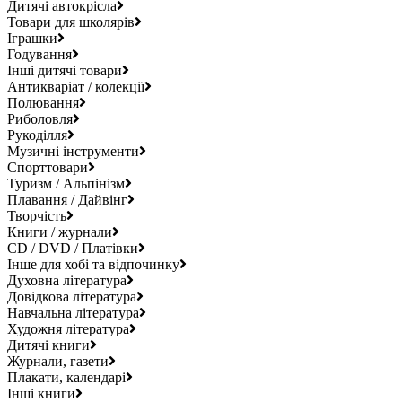
Дитячі автокрісла
Товари для школярів
Іграшки
Годування
Інші дитячі товари
Антикваріат / колекції
Полювання
Риболовля
Рукоділля
Музичні інструменти
Спорттовари
Туризм / Альпінізм
Плавання / Дайвінг
Творчість
Книги / журнали
CD / DVD / Платівки
Інше для хобі та відпочинку
Духовна література
Довідкова література
Навчальна література
Художня література
Дитячі книги
Журнали, газети
Плакати, календарі
Інші книги