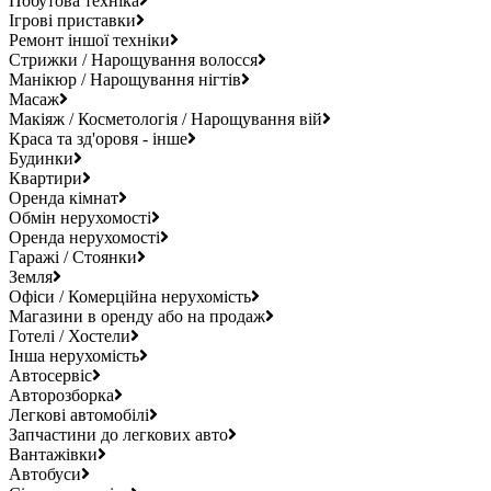
Побутова техніка
Ігрові приставки
Ремонт іншої техніки
Стрижки / Нарощування волосся
Манікюр / Нарощування нігтів
Масаж
Макіяж / Косметологія / Нарощування вій
Краса та зд'оровя - інше
Будинки
Квартири
Оренда кімнат
Обмін нерухомості
Оренда нерухомості
Гаражі / Стоянки
Земля
Офіси / Комерційна нерухомість
Магазини в оренду або на продаж
Готелі / Хостели
Інша нерухомість
Автосервіс
Авторозборка
Легкові автомобілі
Запчастини до легкових авто
Вантажівки
Автобуси