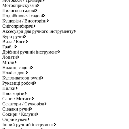
Мотокоси / Тримери
Мотооприскувачі
Пилососи садові
Подрібнювачі садові
Кущорізи / Висоторізи
Снігоприбирачі
Аксесуари для ручного інструменту
Бури ручні
Вила / Коси
Граблі
Дрібний ручний інструмент
Лопати
Мітли
Ножиці садові
Ножі садові
Культиватори ручні
Рукавиці робочі
Пилки
Плоскорізи
Сапи / Мотиги
Секатори / Сучкорізи
Сівалки ручні
Сокири / Колуни
Оприскувачі
Інший ручний інструмент