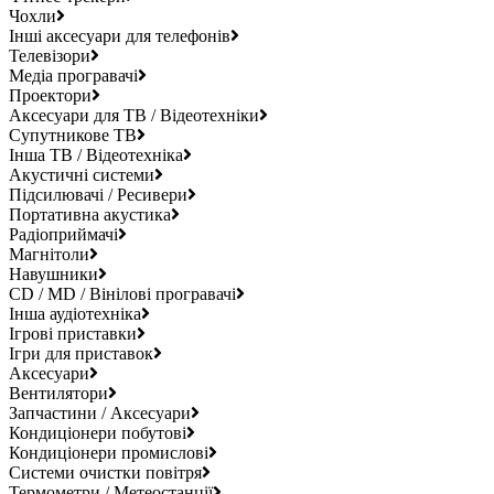
Чохли
Інші аксесуари для телефонів
Телевізори
Медіа програвачі
Проектори
Аксесуари для ТВ / Відеотехніки
Супутникове ТВ
Інша ТВ / Відеотехніка
Акустичні системи
Підсилювачі / Ресивери
Портативна акустика
Радіоприймачі
Магнітоли
Навушники
CD / MD / Вінілові програвачі
Інша аудіотехніка
Ігрові приставки
Ігри для приставок
Аксесуари
Вентилятори
Запчастини / Аксесуари
Кондиціонери побутові
Кондиціонери промислові
Системи очистки повітря
Термометри / Метеостанції