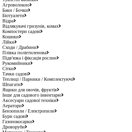
Агроволокно
Баки / Бочки
Біотуалети
Відра
Відлякувачі гризунів, комах
Компостери садові
Кошики
Лійки
Сходи / Драбини
Плівка поліетиленова
Підв'язка і фіксація рослин
Рукомийники
Сітки
Тачки садові
Теплиці / Парники / Комплектуючі
Шпагати
Ящики для овочів, фруктів
Інше для садового інвентарю
Аксесуари садової техніки
Аератори
Бензопили / Електропили
Бури садові
Газонокосарки
Дроворуби