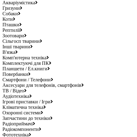
Акваріумістика
Гризуни
Собаки
Коти
Пташки
Рептилії
Зоотовари
Сільгосп тварини
Інші тварини
В'язка
Комп'ютерна техніка
Комплектуючі для ПК
Планшети / Ел.книги
Повербанки
Смартфони / Телефони
Аксесуари для телефонів, смартфонів
ТВ / Відео
Аудіотехніка
Ігрові приставки / Ігри
Кліматична техніка
Охоронні системи
Запчастини до техніки
Радіоприймачі
Радіокомпоненти
Фототехніка