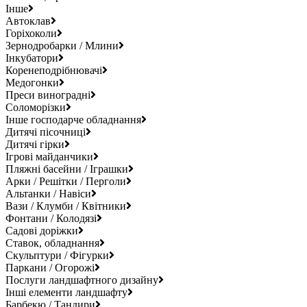
Інше
Автоклав
Горіхоколи
Зернодробарки / Млини
Інкубатори
Коренеподрібнювачі
Медогонки
Преси виноградні
Соломорізки
Інше господарче обладнання
Дитячі пісочниці
Дитячі гірки
Ігрові майданчики
Пляжні басейни / Іграшки
Арки / Решітки / Перголи
Альтанки / Навіси
Вази / Клумби / Квітники
Фонтани / Колодязі
Садові доріжки
Ставок, обладнання
Скульптури / Фігурки
Паркани / Огорожі
Послуги ландшафтного дизайну
Інші елементи ландшафту
Барбекю / Тандири