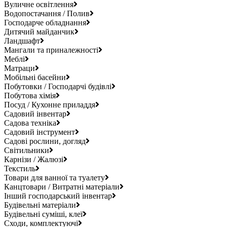
Вуличне освітлення
Водопостачання / Полив
Господарче обладнання
Дитячий майданчик
Ландшафт
Мангали та приналежності
Меблі
Матраци
Мобільні басейни
Побутовки / Господарчі будівлі
Побутова хімія
Посуд / Кухонне приладдя
Садовий інвентар
Садова техніка
Садовий інструмент
Садові рослини, догляд
Світильники
Карнізи / Жалюзі
Текстиль
Товари для ванної та туалету
Канцтовари / Витратні матеріали
Інший господарський інвентар
Будівельні матеріали
Будівельні суміші, клеї
Сходи, комплектуючі