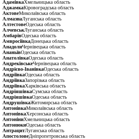
Адамівка
Хмельницька область
Аджамка
Кіровоградська область
Актове
Миколаївська область
Алмазна
Луганська область
Алтестове
Одеська область
Алчевськ
Луганська область
Амбарів
Одеська область
Амвросіївка
Донецька область
Анадоли
Чернівецька область
Ананьїв
Одеська область
Анатолівка
Одеська область
Андреківське
Чернівецька область
Андрієво-Іванівка
Одеська область
Андріївка
Одеська область
Андріївка
Запорізька область
Андріївка
Харківська область
Андріяшівка
Сумська область
Андріяшівка
Одеська область
Андрушівка
Житомирська область
Антонівка
Миколаївська область
Антонівка
Херсонська область
Антоніни
Хмельницька область
Антонюки
Одеська область
Антрацит
Луганська область
Апостолове
Дніпропетровська область