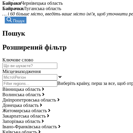
Байраки
Чернівецька область
Байрачки
Луганська область
… і 60 більше місто, введіть ваше місто ім\'я, щоб уточнити 
Пошук
Пошук
Розширений фільтр
Ключове слово
Місцезнаходження
Вінницька область
Волинська область
Дніпропетровська область
Донецька область
Житомирська область
Закарпатська область
Запорізька область
Івано-Франківська область
Київська область