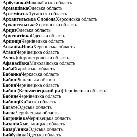
Арбузинка
Миколаївська область
Армашівка
Одеська область
Артемівськ
Луганська область
Архангельська Слобода
Херсонська область
Архангельське
Херсонська область
Арциз
Одеська область
Арчепитівка
Одеська область
Аршиця
Чернівецька область
Асканія-Нова
Херсонська область
Атаки
Чернівецька область
Аули
Дніпропетровська область
Афанасіївка
Миколаївська область
Бабаї
Харківська область
Бабанка
Черкаська область
Бабин
Рівненська область
Бабин
Чернівецька область
Бабин (Кельменецький р-н)
Чернівецька область
Бабине
Чернівецька область
Бабинці
Київська область
Багате
Одеська область
Багна
Чернівецька область
Багринівка
Чернівецька область
Базалія
Хмельницька область
Базар\'янка
Одеська область
Байбузівка
Одеська область