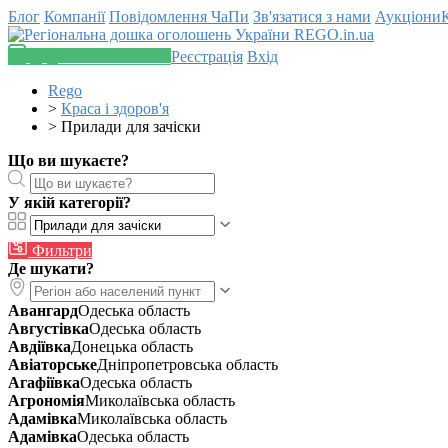
Блог
Компанії
Повідомлення
ЧаПи
Зв'язатися з нами
Аукціони
Додати оголошення
Реєстрація
Вхід
Rego
>
Краса і здоров'я
>
Прилади для зачіски
Що ви шукаєте?
У якій категорії?
Фильтри
Де шукати?
Авангард
Одеська область
Августівка
Одеська область
Авдіївка
Донецька область
Авіаторське
Дніпропетровська область
Агафіївка
Одеська область
Агрономія
Миколаївська область
Адамівка
Миколаївська область
Адамівка
Одеська область