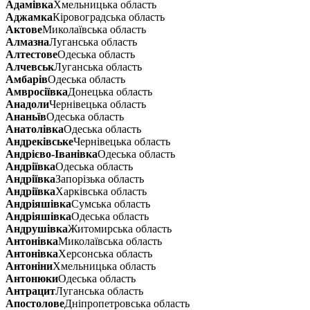
Адамівка
Хмельницька область
Аджамка
Кіровоградська область
Актове
Миколаївська область
Алмазна
Луганська область
Алтестове
Одеська область
Алчевськ
Луганська область
Амбарів
Одеська область
Амвросіївка
Донецька область
Анадоли
Чернівецька область
Ананьїв
Одеська область
Анатолівка
Одеська область
Андреківське
Чернівецька область
Андрієво-Іванівка
Одеська область
Андріївка
Одеська область
Андріївка
Запорізька область
Андріївка
Харківська область
Андріяшівка
Сумська область
Андріяшівка
Одеська область
Андрушівка
Житомирська область
Антонівка
Миколаївська область
Антонівка
Херсонська область
Антоніни
Хмельницька область
Антонюки
Одеська область
Антрацит
Луганська область
Апостолове
Дніпропетровська область