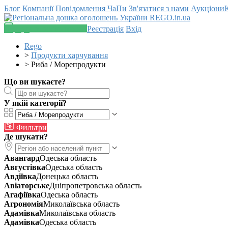
Блог
Компанії
Повідомлення
ЧаПи
Зв'язатися з нами
Аукціони
Додати оголошення
Реєстрація
Вхід
Rego
>
Продукти харчування
>
Риба / Морепродукти
Що ви шукаєте?
У якій категорії?
Фильтри
Де шукати?
Авангард
Одеська область
Августівка
Одеська область
Авдіївка
Донецька область
Авіаторське
Дніпропетровська область
Агафіївка
Одеська область
Агрономія
Миколаївська область
Адамівка
Миколаївська область
Адамівка
Одеська область