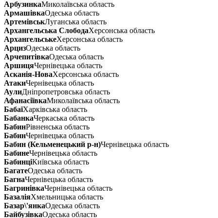
Арбузинка
Миколаївська область
Армашівка
Одеська область
Артемівськ
Луганська область
Архангельська Слобода
Херсонська область
Архангельське
Херсонська область
Арциз
Одеська область
Арчепитівка
Одеська область
Аршиця
Чернівецька область
Асканія-Нова
Херсонська область
Атаки
Чернівецька область
Аули
Дніпропетровська область
Афанасіївка
Миколаївська область
Бабаї
Харківська область
Бабанка
Черкаська область
Бабин
Рівненська область
Бабин
Чернівецька область
Бабин (Кельменецький р-н)
Чернівецька область
Бабине
Чернівецька область
Бабинці
Київська область
Багате
Одеська область
Багна
Чернівецька область
Багринівка
Чернівецька область
Базалія
Хмельницька область
Базар\'янка
Одеська область
Байбузівка
Одеська область