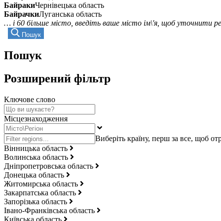
Байраки
Чернівецька область
Байрачки
Луганська область
… і 60 більше місто, введіть ваше місто ім\'я, щоб уточнити 
Пошук
Пошук
Розширений фільтр
Ключове слово
Місцезнаходження
Вінницька область
Волинська область
Дніпропетровська область
Донецька область
Житомирська область
Закарпатська область
Запорізька область
Івано-Франківська область
Київська область