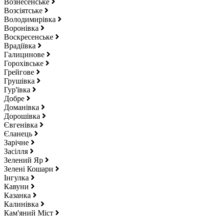
Вознесенське
Возсіятське
Володимирівка
Воронівка
Воскресенське
Врадіївка
Галицинове
Горохівське
Грейгове
Грушівка
Гур'ївка
Добре
Доманівка
Дорошівка
Євгенівка
Єланець
Зарічне
Засілля
Зелений Яр
Зелені Кошари
Інгулка
Кавуни
Казанка
Калинівка
Кам'яний Міст