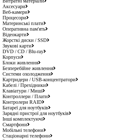
Витратні матеріали
Аксесуари
Веб-камери
Процесори
Материнські плати
Оперативна пам'ять
Відеокарти
Жорсткі диски / SSD
Звукові карти
DVD / CD / Blu-ray
Корпуси
Блоки живлення
Безперебійне живлення
Системи охолодження
Картридери / USB-концентратори
Кабелі / Прехідники
Клавіатури / Миші
Контроллери / Плати
Контролери RAID
Батареї для ноутбуків
Зарядні пристрої для ноутбуків
Інші комплектуючі
Смартфони
Мобільні телефони
Стаціонарні телефони