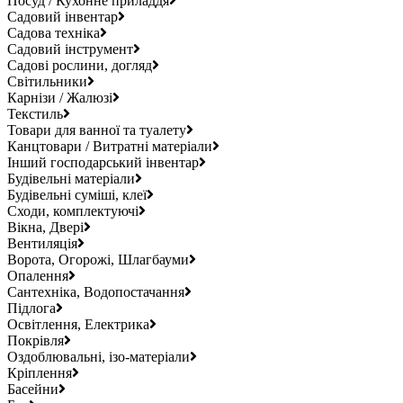
Посуд / Кухонне приладдя
Садовий інвентар
Садова техніка
Садовий інструмент
Садові рослини, догляд
Світильники
Карнізи / Жалюзі
Текстиль
Товари для ванної та туалету
Канцтовари / Витратні матеріали
Інший господарський інвентар
Будівельні матеріали
Будівельні суміші, клеї
Сходи, комплектуючі
Вікна, Двері
Вентиляція
Ворота, Огорожі, Шлагбауми
Опалення
Сантехніка, Водопостачання
Підлога
Освітлення, Електрика
Покрівля
Оздоблювальні, ізо-матеріали
Кріплення
Басейни