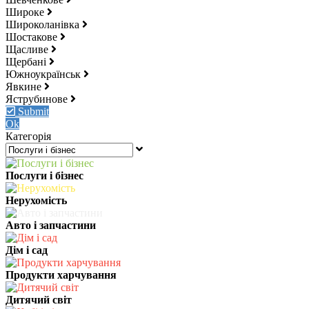
Широке
Широколанівка
Шостакове
Щасливе
Щербані
Южноукраїнськ
Явкине
Яструбинове
Submit
Ok
Категорія
Послуги і бізнес
Нерухомість
Авто і запчастини
Дім і сад
Продукти харчування
Дитячий світ