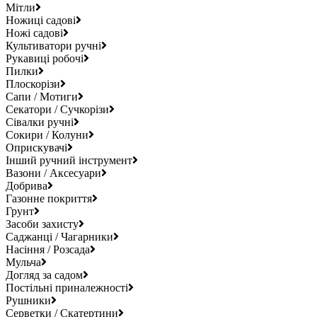
Мітли
Ножиці садові
Ножі садові
Культиватори ручні
Рукавиці робочі
Пилки
Плоскорізи
Сапи / Мотиги
Секатори / Сучкорізи
Сівалки ручні
Сокири / Колуни
Оприскувачі
Інший ручний інструмент
Вазони / Аксесуари
Добрива
Газонне покриття
Грунт
Засоби захисту
Саджанці / Чагарники
Насіння / Розсада
Мульча
Догляд за садом
Постільні приналежності
Рушники
Серветки / Скатертини