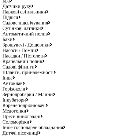
Бра
Датчики руху
Паркові світильники
Підвіси
Садове підсвічування
Сутінкові датчики
Автоматичний полив
Баки
Зрошувачі / Дощовики
Насоси / Помпи
Насадки / Пістолети
Крапельний полив
Садові фітинги
Шланги, приналежності
Інше
Автоклав
Горіхоколи
Зернодробарки / Млини
Інкубатори
Коренеподрібнювачі
Медогонки
Преси виноградні
Соломорізки
Інше господарче обладнання
Дитячі пісочниці