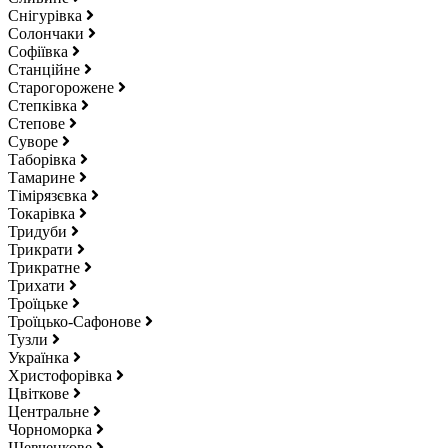
Снігурівка
Солончаки
Софіївка
Станційне
Старогорожене
Степківка
Степове
Суворе
Таборівка
Тамарине
Тімірязєвка
Токарівка
Тридуби
Трикрати
Трикратне
Трихати
Троїцьке
Троїцько-Сафонове
Тузли
Українка
Христофорівка
Цвіткове
Центральне
Чорноморка
Шевченкове