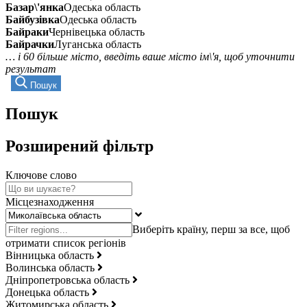
Базар\'янка
Одеська область
Байбузівка
Одеська область
Байраки
Чернівецька область
Байрачки
Луганська область
… і 60 більше місто, введіть ваше місто ім\'я, щоб уточнити
результат
Пошук
Пошук
Розширений фільтр
Ключове слово
Місцезнаходження
Вінницька область
Волинська область
Дніпропетровська область
Донецька область
Житомирська область