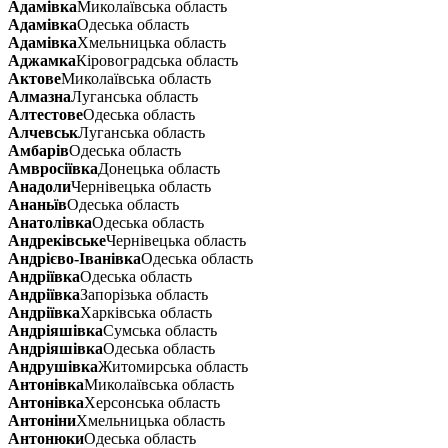
Адамівка
Миколаївська область
Адамівка
Одеська область
Адамівка
Хмельницька область
Аджамка
Кіровоградська область
Актове
Миколаївська область
Алмазна
Луганська область
Алтестове
Одеська область
Алчевськ
Луганська область
Амбарів
Одеська область
Амвросіївка
Донецька область
Анадоли
Чернівецька область
Ананьїв
Одеська область
Анатолівка
Одеська область
Андреківське
Чернівецька область
Андрієво-Іванівка
Одеська область
Андріївка
Одеська область
Андріївка
Запорізька область
Андріївка
Харківська область
Андріяшівка
Сумська область
Андріяшівка
Одеська область
Андрушівка
Житомирська область
Антонівка
Миколаївська область
Антонівка
Херсонська область
Антоніни
Хмельницька область
Антонюки
Одеська область