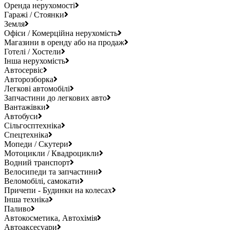
Оренда нерухомості
Гаражі / Стоянки
Земля
Офіси / Комерційна нерухомість
Магазини в оренду або на продаж
Готелі / Хостели
Інша нерухомість
Автосервіс
Авторозборка
Легкові автомобілі
Запчастини до легкових авто
Вантажівки
Автобуси
Сільгосптехніка
Спецтехніка
Мопеди / Скутери
Мотоцикли / Квадроцикли
Водний транспорт
Велосипеди та запчастини
Веломобілі, самокати
Причепи - Будинки на колесах
Інша техніка
Паливо
Автокосметика, Автохімія
Автоаксесуари