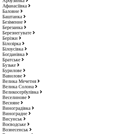
Арбузинка
Афанасіївка
Баловне
Баштанка
Безіменне
Березанка
Березнегувате
Берізки
Білозірка
Білоусівка
Богданівка
Братське
Бузьке
Бурилове
Вавилове
Велика Мечетня
Велика Солона
Великосербулівка
Веселинове
Весняне
Виноградівка
Виноградне
Висунськ
Воєводське
Вознесенськ