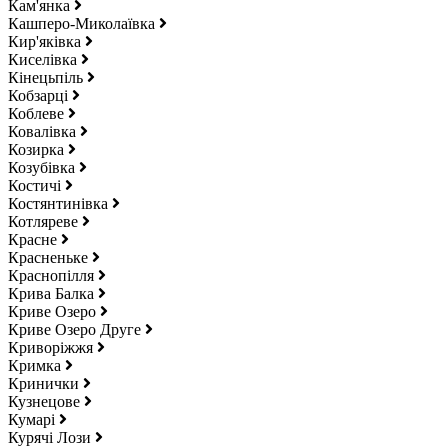
Кам'янка
Кашперо-Миколаївка
Кир'яківка
Киселівка
Кінецьпіль
Кобзарці
Коблеве
Ковалівка
Козирка
Козубівка
Костичі
Костянтинівка
Котляреве
Красне
Красненьке
Краснопілля
Крива Балка
Криве Озеро
Криве Озеро Друге
Криворіжжя
Кримка
Кринички
Кузнецове
Кумарі
Курячі Лози