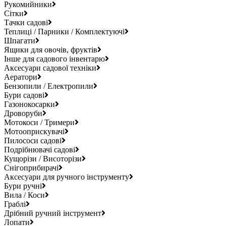
Рукомийники
Сітки
Тачки садові
Теплиці / Парники / Комплектуючі
Шпагати
Ящики для овочів, фруктів
Інше для садового інвентарю
Аксесуари садової техніки
Аератори
Бензопили / Електропили
Бури садові
Газонокосарки
Дроворуби
Мотокоси / Тримери
Мотооприскувачі
Пилососи садові
Подрібнювачі садові
Кущорізи / Висоторізи
Снігоприбирачі
Аксесуари для ручного інструменту
Бури ручні
Вила / Коси
Граблі
Дрібний ручний інструмент
Лопати