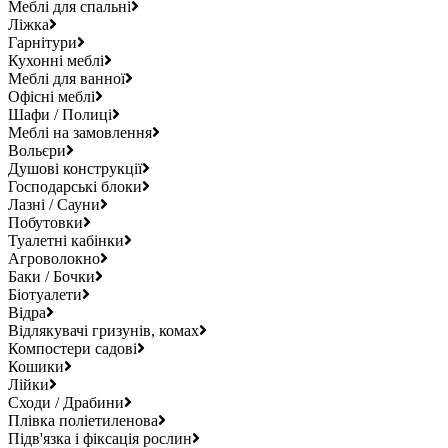
Меблі для спальні
Ліжка
Гарнітури
Кухонні меблі
Меблі для ванної
Офісні меблі
Шафи / Полиці
Меблі на замовлення
Вольєри
Душові конструкції
Господарські блоки
Лазні / Сауни
Побутовки
Туалетні кабінки
Агроволокно
Баки / Бочки
Біотуалети
Відра
Відлякувачі гризунів, комах
Компостери садові
Кошики
Лійки
Сходи / Драбини
Плівка поліетиленова
Підв'язка і фіксація рослин