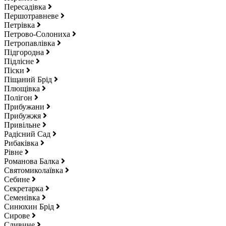
Пересадівка
Першотравневе
Петрівка
Петрово-Солониха
Петропавлівка
Підгородна
Підлісне
Піски
Піщаний Брід
Плющівка
Полігон
Прибужани
Прибужжя
Привільне
Радісний Сад
Рибаківка
Рівне
Романова Балка
Святомиколаївка
Себине
Секретарка
Семенівка
Синюхин Брід
Сирове
Сливине