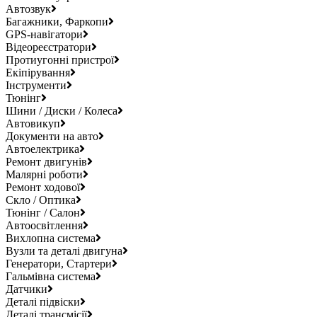
Автозвук
Багажники, Фаркопи
GPS-навігатори
Відеореєстратори
Протиугонні пристрої
Екіпірування
Інструменти
Тюнінг
Шини / Диски / Колеса
Автовикуп
Документи на авто
Автоелектрика
Ремонт двигунів
Малярні роботи
Ремонт ходової
Скло / Оптика
Тюнінг / Салон
Автоосвітлення
Вихлопна система
Вузли та деталі двигуна
Генератори, Стартери
Гальмівна система
Датчики
Деталі підвіски
Деталі трансмісії