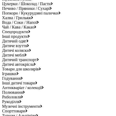
Цукерки / Шоколад / Пасти
Печиво / Пряники / Сухарі
Попкорн / Кукурудзяні палички
Халва / Грильяж
Вода / Соки / Напої
Чай / Кава / Какао
Спецпродукти
Інші продукти
Дитячий одяг
Дитяче взуття
Дитячі коляски
Дитячі меблі
Дитячий транспорт
Дитячі автокрісла
Товари для школярів
Іграшки
Годування
Інші дитячі товари
Антикваріат / колекції
Полювання
Риболовля
Рукоділля
Музичні інструменти
Спорттовари
Туризм / Альпінізм