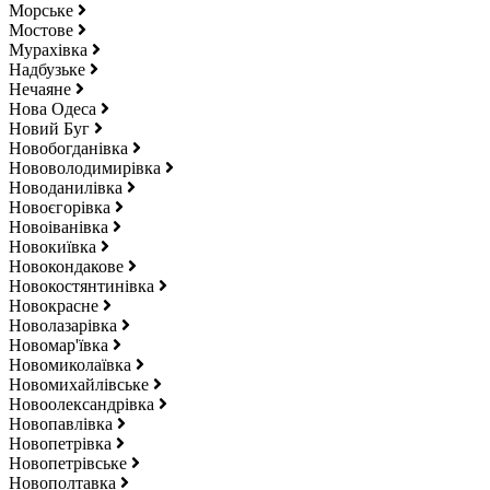
Морське
Мостове
Мурахівка
Надбузьке
Нечаяне
Нова Одеса
Новий Буг
Новобогданівка
Нововолодимирівка
Новоданилівка
Новоєгорівка
Новоіванівка
Новокиївка
Новокондакове
Новокостянтинівка
Новокрасне
Новолазарівка
Новомар'ївка
Новомиколаївка
Новомихайлівське
Новоолександрівка
Новопавлівка
Новопетрівка
Новопетрівське
Новополтавка