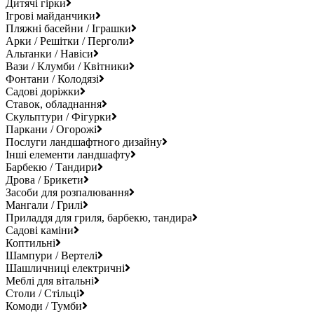
Дитячі гірки
Ігрові майданчики
Пляжні басейни / Іграшки
Арки / Решітки / Перголи
Альтанки / Навіси
Вази / Клумби / Квітники
Фонтани / Колодязі
Садові доріжки
Ставок, обладнання
Скульптури / Фігурки
Паркани / Огорожі
Послуги ландшафтного дизайну
Інші елементи ландшафту
Барбекю / Тандири
Дрова / Брикети
Засоби для розпалювання
Мангали / Грилі
Приладдя для гриля, барбекю, тандира
Садові каміни
Коптильні
Шампури / Вертелі
Шашличниці електричні
Меблі для вітальні
Столи / Стільці
Комоди / Тумби