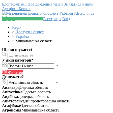
Блог
Компанії
Повідомлення
ЧаПи
Зв'язатися з нами
Аукціони
Кошик
Додати оголошення
Реєстрація
Вхід
Rego
>
Послуги і бізнес
>
Україна
>
Миколаївська область
Що ви шукаєте?
У якій категорії?
Фильтри
Де шукати?
Авангард
Одеська область
Августівка
Одеська область
Авдіївка
Донецька область
Авіаторське
Дніпропетровська область
Агафіївка
Одеська область
Агрономія
Миколаївська область