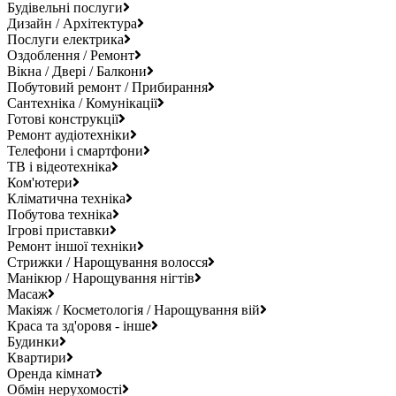
Будівельні послуги
Дизайн / Архітектура
Послуги електрика
Оздоблення / Ремонт
Вікна / Двері / Балкони
Побутовий ремонт / Прибирання
Сантехніка / Комунікації
Готові конструкції
Ремонт аудіотехніки
Телефони і смартфони
ТВ і відеотехніка
Ком'ютери
Кліматична техніка
Побутова техніка
Ігрові приставки
Ремонт іншої техніки
Стрижки / Нарощування волосся
Манікюр / Нарощування нігтів
Масаж
Макіяж / Косметологія / Нарощування вій
Краса та зд'оровя - інше
Будинки
Квартири
Оренда кімнат
Обмін нерухомості