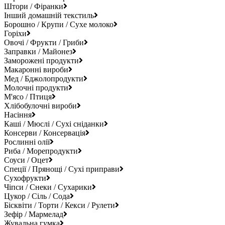
Штори / Фіранки
Інший домашній текстиль
Борошно / Крупи / Сухе молоко
Горіхи
Овочі / Фрукти / Гриби
Заправки / Майонез
Заморожені продукти
Макаронні вироби
Мед / Бджолопродукти
Молочні продукти
М'ясо / Птиця
Хлібобулочні вироби
Насіння
Каші / Мюслі / Сухі сніданки
Консерви / Консервація
Рослинні олії
Риба / Морепродукти
Соуси / Оцет
Спеції / Прянощі / Сухі приправи
Сухофрукти
Чіпси / Снеки / Сухарики
Цукор / Сіль / Сода
Бісквіти / Торти / Кекси / Рулети
Зефір / Мармелад
Жувальна гумка