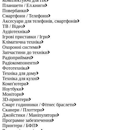
Комплектуючі для ПК
Планшети / Ел.книги
Повербанки
Смартфони / Телефони
Аксесуари для телефонів, смартфонів
ТВ / Відео
Аудіотехніка
Ігрові приставки / Ігри
Кліматична техніка
Охоронні системи
Запчастини до техніки
Радіоприймачі
Радіокомпоненти
Фототехніка
Техніка для дому
Техніка для кухні
Комп'ютери
Ноутбуки
Монітори
3D-принтери
Смарт годинники / Фітнес браслети
Сканери / Плоттери
Джойстики / Маніпулятори
Програмне забезпечення
Принтери / БФП