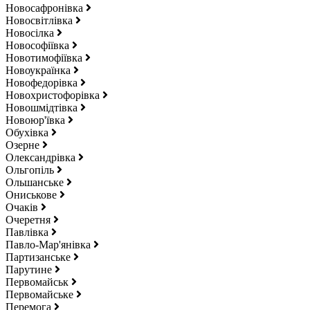
Новосафронівка
Новосвітлівка
Новосілка
Новософіївка
Новотимофіївка
Новоукраїнка
Новофедорівка
Новохристофорівка
Новошмідтівка
Новоюр'ївка
Обухівка
Озерне
Олександрівка
Ольгопіль
Ольшанське
Ониськове
Очаків
Очеретня
Павлівка
Павло-Мар'янівка
Партизанське
Парутине
Первомайськ
Первомайське
Перемога