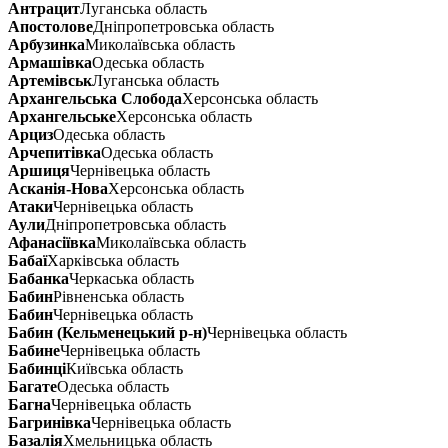
Антрацит
Луганська область
Апостолове
Дніпропетровська область
Арбузинка
Миколаївська область
Армашівка
Одеська область
Артемівськ
Луганська область
Архангельська Слобода
Херсонська область
Архангельське
Херсонська область
Арциз
Одеська область
Арчепитівка
Одеська область
Аршиця
Чернівецька область
Асканія-Нова
Херсонська область
Атаки
Чернівецька область
Аули
Дніпропетровська область
Афанасіївка
Миколаївська область
Бабаї
Харківська область
Бабанка
Черкаська область
Бабин
Рівненська область
Бабин
Чернівецька область
Бабин (Кельменецький р-н)
Чернівецька область
Бабине
Чернівецька область
Бабинці
Київська область
Багате
Одеська область
Багна
Чернівецька область
Багринівка
Чернівецька область
Базалія
Хмельницька область