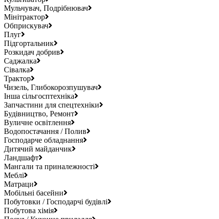
Мульчувач, Подрібнювач
Мінітрактор
Обприскувач
Плуг
Підгортальник
Розкидач добрив
Саджалка
Сівалка
Трактор
Чизель, Глибокорозпушувач
Інша сільгосптехніка
Запчастини для спецтехніки
Будівництво, Ремонт
Вуличне освітлення
Водопостачання / Полив
Господарче обладнання
Дитячий майданчик
Ландшафт
Мангали та приналежності
Меблі
Матраци
Мобільні басейни
Побутовки / Господарчі будівлі
Побутова хімія