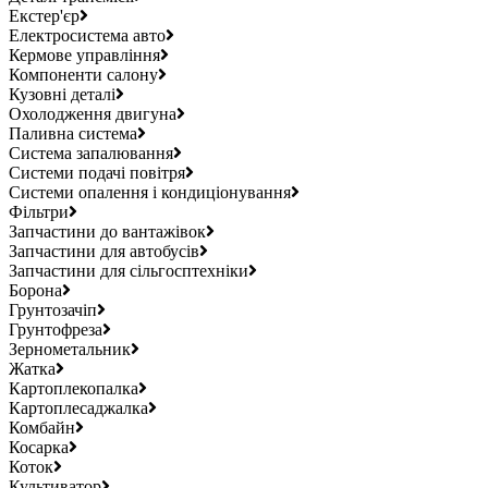
Екстер'єр
Електросистема авто
Кермове управління
Компоненти салону
Кузовні деталі
Охолодження двигуна
Паливна система
Система запалювання
Системи подачі повітря
Системи опалення і кондиціонування
Фільтри
Запчастини до вантажівок
Запчастини для автобусів
Запчастини для сільгосптехніки
Борона
Грунтозачіп
Грунтофреза
Зернометальник
Жатка
Картоплекопалка
Картоплесаджалка
Комбайн
Косарка
Коток
Культиватор