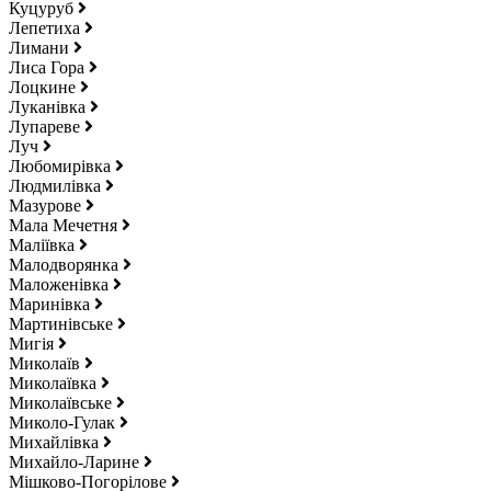
Куцуруб
Лепетиха
Лимани
Лиса Гора
Лоцкине
Луканівка
Лупареве
Луч
Любомирівка
Людмилівка
Мазурове
Мала Мечетня
Маліївка
Малодворянка
Маложенівка
Маринівка
Мартинівське
Мигія
Миколаїв
Миколаївка
Миколаївське
Миколо-Гулак
Михайлівка
Михайло-Ларине
Мішково-Погорілове