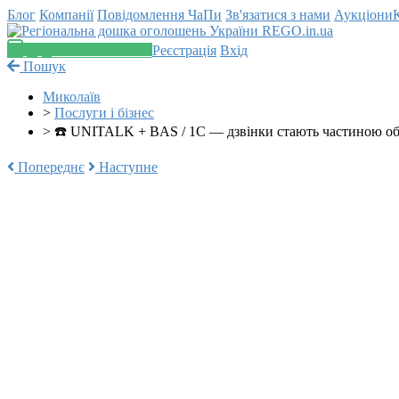
Блог
Компанії
Повідомлення
ЧаПи
Зв'язатися з нами
Аукціони
Додати оголошення
Реєстрація
Вхід
Пошук
Миколаїв
>
Послуги і бізнес
>
☎️ UNITALK + BAS / 1C — дзвінки стають частиною об
Попереднє
Наступне