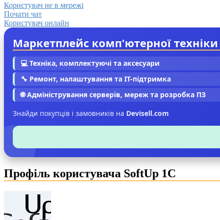
Користувач не в мережі
Почати чат
Користувач онлайн
Маркетплейс комп'ютерної техніки
💻 Техніка, комплектуючі та аксесуари
🔧 Ремонт, налаштування та IT-підтримка
🌐 Адміністрування серверів, мереж та розробка ПЗ
Знайди покупців і замовників на
Devisell.com
Профіль користувача SoftUp 1C