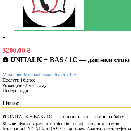
3200.00 ₴
☎️ UNITALK + BAS / 1C — дзвінки стаю
Миколаїв, Миколаївська область, UA
Послуги і бізнес
Розміщено 2 міс. тому
16 перегляди
Опис
☎️ UNITALK + BAS / 1C — дзвінки стають частиною обліку!
Більше ніяких втрачених клієнтів і незафіксованих розмов!
Інтеграція UNITALK з BAS / 1C дозволяє бачити, хто телефонує, 