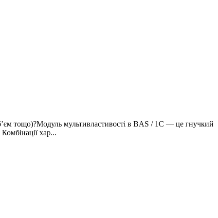
обʼєм тощо)?Модуль мультивластивості в BAS / 1C — це гнучкий
Комбінації хар...