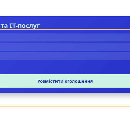
та IT-послуг
Розмістити оголошення