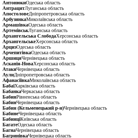
Антонюки
Одеська область
Антрацит
Луганська область
Апостолове
Дніпропетровська область
Арбузинка
Миколаївська область
Армашівка
Одеська область
Артемівськ
Луганська область
Архангельська Слобода
Херсонська область
Архангельське
Херсонська область
Арциз
Одеська область
Арчепитівка
Одеська область
Аршиця
Чернівецька область
Асканія-Нова
Херсонська область
Атаки
Чернівецька область
Аули
Дніпропетровська область
Афанасіївка
Миколаївська область
Бабаї
Харківська область
Бабанка
Черкаська область
Бабин
Рівненська область
Бабин
Чернівецька область
Бабин (Кельменецький р-н)
Чернівецька область
Бабине
Чернівецька область
Бабинці
Київська область
Багате
Одеська область
Багна
Чернівецька область
Багринівка
Чернівецька область