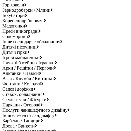
Горіхоколи
Зернодробарки / Млини
Інкубатори
Коренеподрібнювачі
Медогонки
Преси виноградні
Соломорізки
Інше господарче обладнання
Дитячі пісочниці
Дитячі гірки
Ігрові майданчики
Пляжні басейни / Іграшки
Арки / Решітки / Перголи
Альтанки / Навіси
Вази / Клумби / Квітники
Фонтани / Колодязі
Садові доріжки
Ставок, обладнання
Скульптури / Фігурки
Паркани / Огорожі
Послуги ландшафтного дизайну
Інші елементи ландшафту
Барбекю / Тандири
Дрова / Брикети