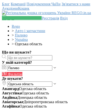
Блог
Компанії
Повідомлення
ЧаПи
Зв'язатися з нами
Аукціони
Кошик
Додати оголошення
Реєстрація
Вхід
Rego
>
Авто і запчастини
>
Паливо
>
Україна
>
Одеська область
Що ви шукаєте?
У якій категорії?
Фильтри
Де шукати?
Авангард
Одеська область
Августівка
Одеська область
Авдіївка
Донецька область
Авіаторське
Дніпропетровська область
Агафіївка
Одеська область