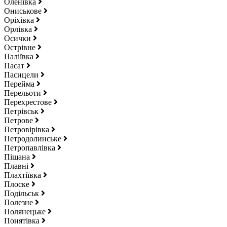
Оленівка
Ониськове
Оріхівка
Орлівка
Осички
Острівне
Паліївка
Пасат
Пасицели
Перейма
Перельоти
Перехрестове
Петрівськ
Петрове
Петровірівка
Петродолинське
Петропавлівка
Піщана
Плавні
Плахтіївка
Плоске
Подільськ
Полезне
Полянецьке
Понятівка