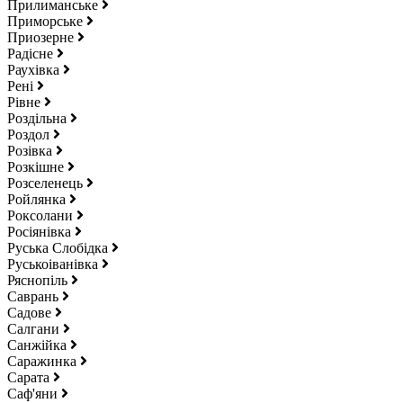
Прилиманське
Приморське
Приозерне
Радісне
Раухівка
Рені
Рівне
Роздільна
Роздол
Розівка
Розкішне
Розселенець
Ройлянка
Роксолани
Росіянівка
Руська Слобідка
Руськоіванівка
Ряснопіль
Саврань
Садове
Салгани
Санжійка
Саражинка
Сарата
Саф'яни