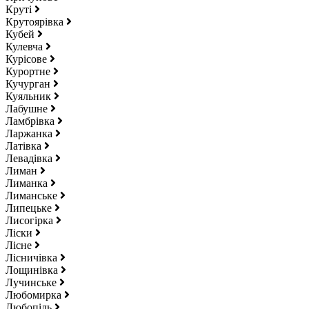
Круті
Крутоярівка
Кубей
Кулевча
Курісове
Курортне
Кучурган
Куяльник
Лабушне
Ламбрівка
Ларжанка
Латівка
Левадівка
Лиман
Лиманка
Лиманське
Липецьке
Лисогірка
Ліски
Лісне
Лісничівка
Лощинівка
Лучинське
Любомирка
Любопіль