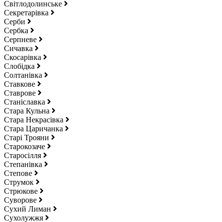
Світлодолинське
Секретарівка
Серби
Сербка
Серпневе
Сичавка
Скосарівка
Слобідка
Солтанівка
Ставкове
Ставрове
Станіславка
Стара Кульна
Стара Некрасівка
Стара Царичанка
Старі Трояни
Старокозаче
Старосілля
Степанівка
Степове
Струмок
Стрюкове
Суворове
Сухий Лиман
Сухолужжя