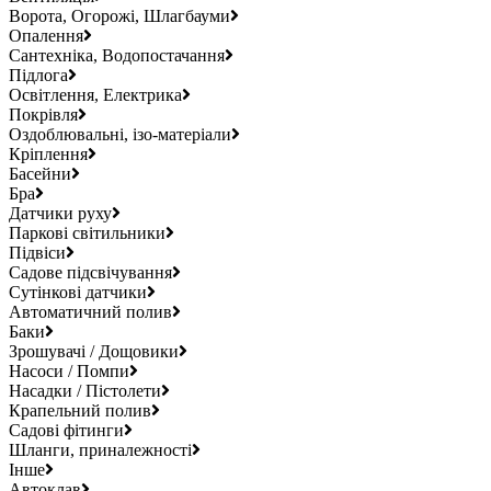
Ворота, Огорожі, Шлагбауми
Опалення
Сантехніка, Водопостачання
Підлога
Освітлення, Електрика
Покрівля
Оздоблювальні, ізо-матеріали
Кріплення
Басейни
Бра
Датчики руху
Паркові світильники
Підвіси
Садове підсвічування
Сутінкові датчики
Автоматичний полив
Баки
Зрошувачі / Дощовики
Насоси / Помпи
Насадки / Пістолети
Крапельний полив
Садові фітинги
Шланги, приналежності
Інше
Автоклав