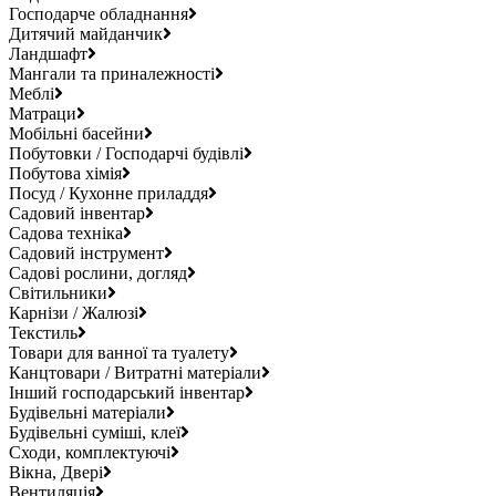
Господарче обладнання
Дитячий майданчик
Ландшафт
Мангали та приналежності
Меблі
Матраци
Мобільні басейни
Побутовки / Господарчі будівлі
Побутова хімія
Посуд / Кухонне приладдя
Садовий інвентар
Садова техніка
Садовий інструмент
Садові рослини, догляд
Світильники
Карнізи / Жалюзі
Текстиль
Товари для ванної та туалету
Канцтовари / Витратні матеріали
Інший господарський інвентар
Будівельні матеріали
Будівельні суміші, клеї
Сходи, комплектуючі
Вікна, Двері
Вентиляція