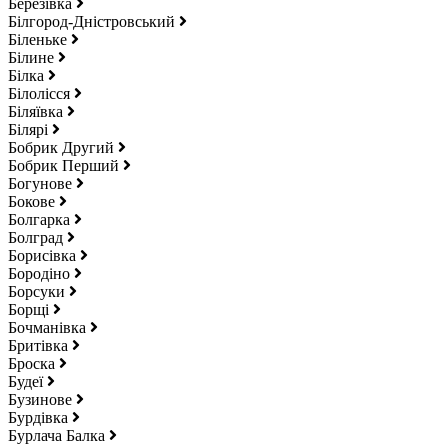
Березівка
Білгород-Дністровський
Біленьке
Білине
Білка
Білолісся
Біляївка
Білярі
Бобрик Другий
Бобрик Перший
Богунове
Бокове
Болгарка
Болград
Борисівка
Бородіно
Борсуки
Борщі
Бочманівка
Бритівка
Броска
Будеї
Бузинове
Бурдівка
Бурлача Балка