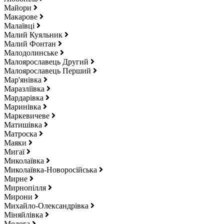
Майори
Макарове
Малаївці
Малий Куяльник
Малий Фонтан
Малодолинське
Малоярославець Другий
Малоярославець Перший
Мар'янівка
Маразліївка
Мардарівка
Маринівка
Маркевичеве
Матишівка
Матроска
Маяки
Мигаї
Миколаївка
Миколаївка-Новоросійська
Мирне
Мирнопілля
Мирони
Михайло-Олександрівка
Міняйлівка
Молога