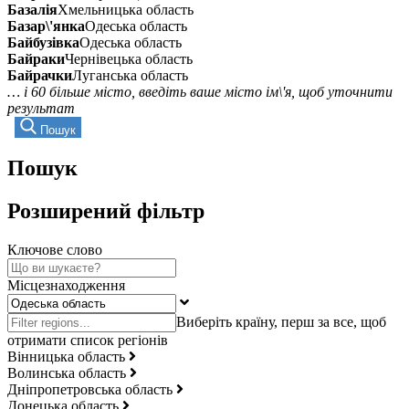
Базалія
Хмельницька область
Базар\'янка
Одеська область
Байбузівка
Одеська область
Байраки
Чернівецька область
Байрачки
Луганська область
… і 60 більше місто, введіть ваше місто ім\'я, щоб уточнити
результат
Пошук
Пошук
Розширений фільтр
Ключове слово
Місцезнаходження
Вінницька область
Волинська область
Дніпропетровська область
Донецька область