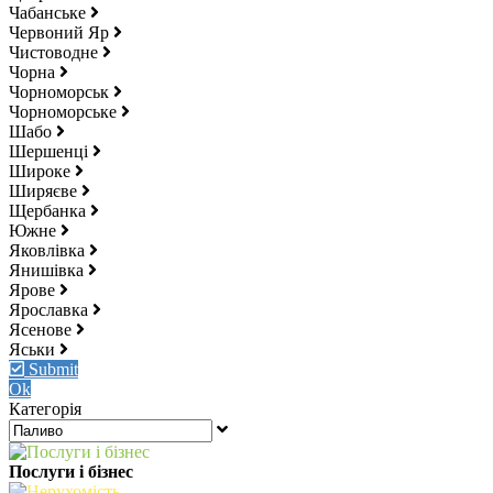
Чабанське
Червоний Яр
Чистоводне
Чорна
Чорноморськ
Чорноморське
Шабо
Шершенці
Широке
Ширяєве
Щербанка
Южне
Яковлівка
Янишівка
Ярове
Ярославка
Ясенове
Яськи
Submit
Ok
Категорія
Послуги і бізнес