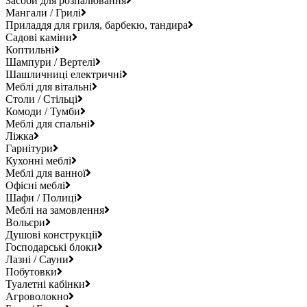
Засоби для розпалювання
Мангали / Грилі
Приладдя для гриля, барбекю, тандира
Садові каміни
Коптильні
Шампури / Вертелі
Шашличниці електричні
Меблі для вітальні
Столи / Стільці
Комоди / Тумби
Меблі для спальні
Ліжка
Гарнітури
Кухонні меблі
Меблі для ванної
Офісні меблі
Шафи / Полиці
Меблі на замовлення
Вольєри
Душові конструкції
Господарські блоки
Лазні / Сауни
Побутовки
Туалетні кабінки
Агроволокно