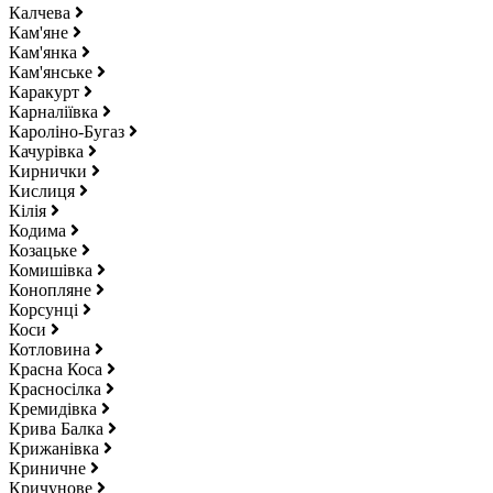
Калчева
Кам'яне
Кам'янка
Кам'янське
Каракурт
Карналіївка
Кароліно-Бугаз
Качурівка
Кирнички
Кислиця
Кілія
Кодима
Козацьке
Комишівка
Конопляне
Корсунці
Коси
Котловина
Красна Коса
Красносілка
Кремидівка
Крива Балка
Крижанівка
Криничне
Кричунове