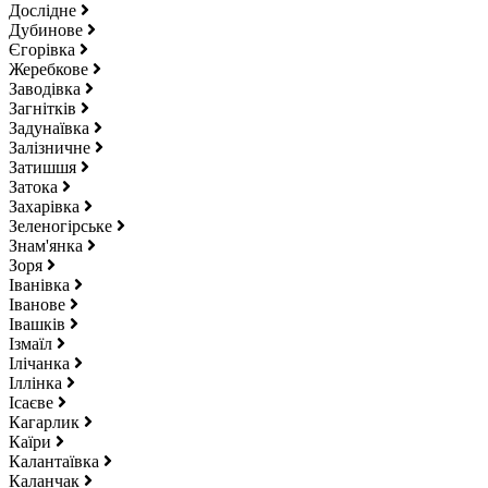
Дослідне
Дубинове
Єгорівка
Жеребкове
Заводівка
Загнітків
Задунаївка
Залізничне
Затишшя
Затока
Захарівка
Зеленогірське
Знам'янка
Зоря
Іванівка
Іванове
Івашків
Ізмаїл
Ілічанка
Іллінка
Ісаєве
Кагарлик
Каїри
Калантаївка
Каланчак