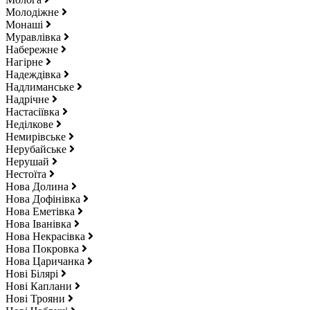
Молодіжне
Монаші
Муравлівка
Набережне
Нагірне
Надеждівка
Надлиманське
Надрічне
Настасіївка
Неділкове
Немирівське
Нерубайське
Нерушай
Нестоїта
Нова Долина
Нова Дофінівка
Нова Еметівка
Нова Іванівка
Нова Некрасівка
Нова Покровка
Нова Царичанка
Нові Білярі
Нові Каплани
Нові Трояни