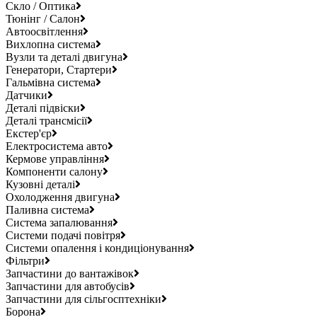
Скло / Оптика
Тюнінг / Салон
Автоосвітлення
Вихлопна система
Вузли та деталі двигуна
Генератори, Стартери
Гальмівна система
Датчики
Деталі підвіски
Деталі трансмісії
Екстер'єр
Електросистема авто
Кермове управління
Компоненти салону
Кузовні деталі
Охолодження двигуна
Паливна система
Система запалювання
Системи подачі повітря
Системи опалення і кондиціонування
Фільтри
Запчастини до вантажівок
Запчастини для автобусів
Запчастини для сільгосптехніки
Борона