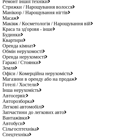
Ремонт іншої техніки
Стрижки / Нарощування волосся
Манікюр / Нарощування нігтів
Масаж
Макіяж / Косметологія / Нарощування вій
Краса та зд'оровя - інше
Будинки
Квартири
Оренда кімнат
Обмін нерухомості
Оренда нерухомості
Гаражі / Стоянки
Земля
Офіси / Комерційна нерухомість
Магазини в оренду або на продаж
Готелі / Хостели
Інша нерухомість
Автосервіс
Авторозборка
Легкові автомобілі
Запчастини до легкових авто
Вантажівки
Автобуси
Сільгосптехніка
Спецтехніка