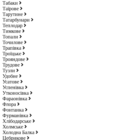
Табаки
Таїрове
Тарутине
Татарбунари
Теплодар
Тимкове
Топали
Точилове
Трапівка
Троїцьке
Трояндове
Трудове
Тузли
Удобне
Усатове
Успенівка
Утконосівка
Фараонівка
Флора
Фонтанка
Фурманівка
Хлібодарське
Холмське
Холодна Балка
Цебрикове