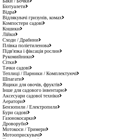
Баки / Бочки
Біотуалети
Відра
Відлякувачі гризунів, комах
Компостери садові
Кошики
Лійки
Сходи / Драбини
Плівка поліетиленова
Підв'язка і фіксація рослин
Рукомийники
Сітки
Тачки садові
Теплиці / Парники / Комплектуючі
Шпагати
Ящики для овочів, фруктів
Інше для садового інвентарю
Аксесуари садової техніки
Аератори
Бензопили / Електропили
Бури садові
Газонокосарки
Дроворуби
Мотокоси / Тримери
Мотооприскувачі