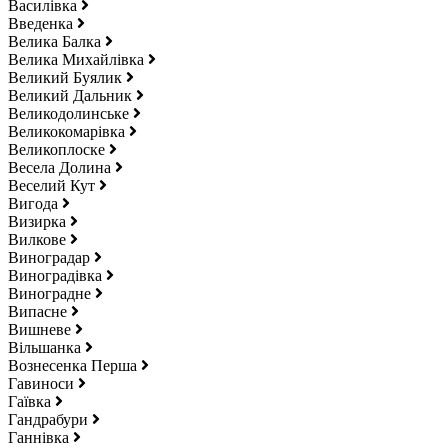
Василівка
Введенка
Велика Балка
Велика Михайлівка
Великий Буялик
Великий Дальник
Великодолинське
Великокомарівка
Великоплоске
Весела Долина
Веселий Кут
Вигода
Визирка
Вилкове
Виноградар
Виноградівка
Виноградне
Випасне
Вишневе
Вільшанка
Вознесенка Перша
Гавиноси
Гаївка
Гандрабури
Ганнівка