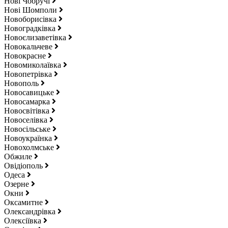
Нові Чобручі
Нові Шомполи
Новоборисівка
Новоградківка
Новоєлизаветівка
Новокальчеве
Новокрасне
Новомиколаївка
Новопетрівка
Новополь
Новосавицьке
Новосамарка
Новосвітівка
Новоселівка
Новосільське
Новоукраїнка
Новохолмське
Обжиле
Овідіополь
Одеса
Озерне
Окни
Оксамитне
Олександрівка
Олексіївка