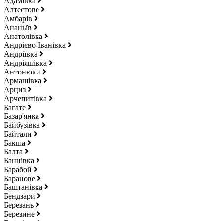
Адамівка
Алтестове
Амбарів
Ананьїв
Анатолівка
Андрієво-Іванівка
Андріївка
Андріяшівка
Антонюки
Армашівка
Арциз
Арчепитівка
Багате
Базар'янка
Байбузівка
Байтали
Бакша
Балта
Баннівка
Барабой
Баранове
Баштанівка
Бендзари
Березань
Березине