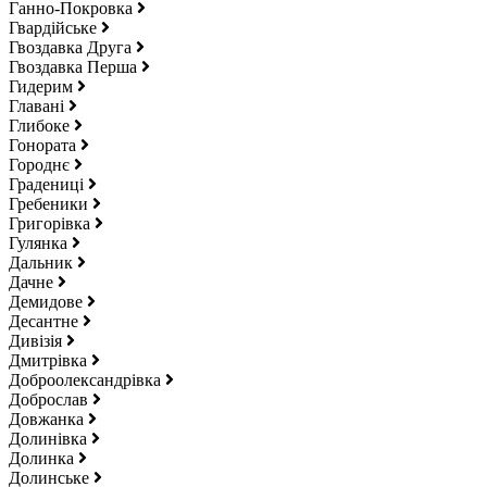
Ганно-Покровка
Гвардійське
Гвоздавка Друга
Гвоздавка Перша
Гидерим
Главані
Глибоке
Гонората
Городнє
Градениці
Гребеники
Григорівка
Гулянка
Дальник
Дачне
Демидове
Десантне
Дивізія
Дмитрівка
Доброолександрівка
Доброслав
Довжанка
Долинівка
Долинка
Долинське