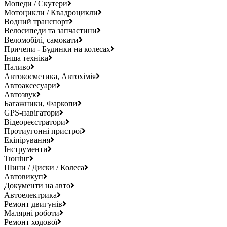
Мопеди / Скутери
Мотоцикли / Квадроцикли
Водний транспорт
Велосипеди та запчастини
Веломобілі, самокати
Причепи - Будинки на колесах
Інша техніка
Паливо
Автокосметика, Автохімія
Автоаксесуари
Автозвук
Багажники, Фаркопи
GPS-навігатори
Відеореєстратори
Протиугонні пристрої
Екіпірування
Інструменти
Тюнінг
Шини / Диски / Колеса
Автовикуп
Документи на авто
Автоелектрика
Ремонт двигунів
Малярні роботи
Ремонт ходової