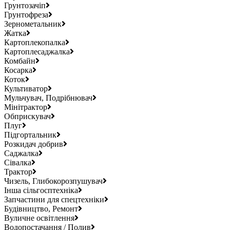
Грунтозачіп
Грунтофреза
Зернометальник
Жатка
Картоплекопалка
Картоплесаджалка
Комбайн
Косарка
Коток
Культиватор
Мульчувач, Подрібнювач
Мінітрактор
Обприскувач
Плуг
Підгортальник
Розкидач добрив
Саджалка
Сівалка
Трактор
Чизель, Глибокорозпушувач
Інша сільгосптехніка
Запчастини для спецтехніки
Будівництво, Ремонт
Вуличне освітлення
Водопостачання / Полив