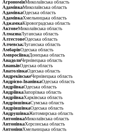
Агрономія
Миколаївська область
Адамівка
Миколаївська область
Адамівка
Одеська область
Адамівка
Хмельницька область
Аджамка
Кіровоградська область
Актове
Миколаївська область
Алмазна
Луганська область
Алтестове
Одеська область
Алчевськ
Луганська область
Амбарів
Одеська область
Амвросіївка
Донецька область
Анадоли
Чернівецька область
Ананьїв
Одеська область
Анатолівка
Одеська область
Андреківське
Чернівецька область
Андрієво-Іванівка
Одеська область
Андріївка
Одеська область
Андріївка
Запорізька область
Андріївка
Харківська область
Андріяшівка
Сумська область
Андріяшівка
Одеська область
Андрушівка
Житомирська область
Антонівка
Миколаївська область
Антонівка
Херсонська область
Антоніни
Хмельницька область