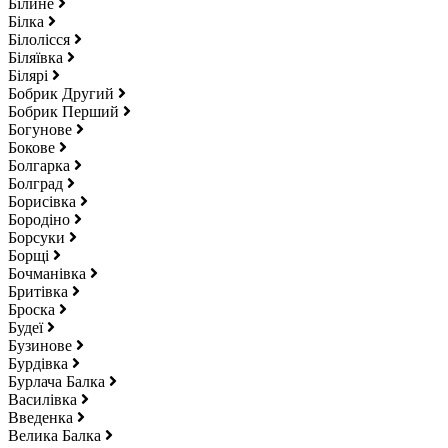
Білине
Білка
Білолісся
Біляївка
Білярі
Бобрик Другий
Бобрик Перший
Богунове
Бокове
Болгарка
Болград
Борисівка
Бородіно
Борсуки
Борщі
Бочманівка
Бритівка
Броска
Будеї
Бузинове
Бурдівка
Бурлача Балка
Василівка
Введенка
Велика Балка