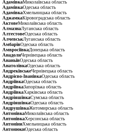
Адамівка
Миколаївська область
Адамівка
Одеська область
Адамівка
Хмельницька область
Аджамка
Кіровоградська область
Актове
Миколаївська область
Алмазна
Луганська область
Алтестове
Одеська область
Алчевськ
Луганська область
Амбарів
Одеська область
Амвросіївка
Донецька область
Анадоли
Чернівецька область
Ананьїв
Одеська область
Анатолівка
Одеська область
Андреківське
Чернівецька область
Андрієво-Іванівка
Одеська область
Андріївка
Одеська область
Андріївка
Запорізька область
Андріївка
Харківська область
Андріяшівка
Сумська область
Андріяшівка
Одеська область
Андрушівка
Житомирська область
Антонівка
Миколаївська область
Антонівка
Херсонська область
Антоніни
Хмельницька область
Антонюки
Одеська область