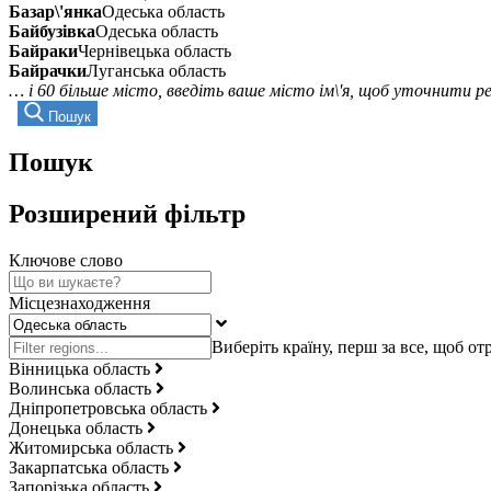
Базар\'янка
Одеська область
Байбузівка
Одеська область
Байраки
Чернівецька область
Байрачки
Луганська область
… і 60 більше місто, введіть ваше місто ім\'я, щоб уточнити 
Пошук
Пошук
Розширений фільтр
Ключове слово
Місцезнаходження
Вінницька область
Волинська область
Дніпропетровська область
Донецька область
Житомирська область
Закарпатська область
Запорізька область