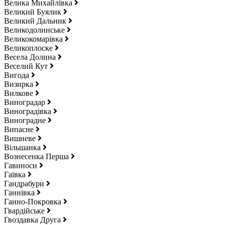
Велика Михайлівка
Великий Буялик
Великий Дальник
Великодолинське
Великокомарівка
Великоплоске
Весела Долина
Веселий Кут
Вигода
Визирка
Вилкове
Виноградар
Виноградівка
Виноградне
Випасне
Вишневе
Вільшанка
Вознесенка Перша
Гавиноси
Гаївка
Гандрабури
Ганнівка
Ганно-Покровка
Гвардійське
Гвоздавка Друга