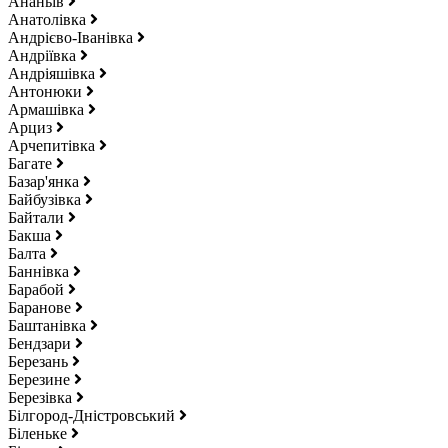
Ананьїв
Анатолівка
Андрієво-Іванівка
Андріївка
Андріяшівка
Антонюки
Армашівка
Арциз
Арчепитівка
Багате
Базар'янка
Байбузівка
Байтали
Бакша
Балта
Баннівка
Барабой
Баранове
Баштанівка
Бендзари
Березань
Березине
Березівка
Білгород-Дністровський
Біленьке