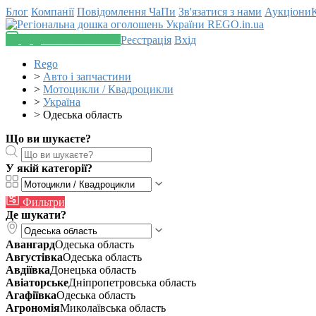
Блог
Компанії
Повідомлення
ЧаПи
Зв'язатися з нами
Аукціони
Додати оголошення
Реєстрація
Вхід
Rego
>
Авто і запчастини
>
Мотоцикли / Квадроцикли
>
Україна
>
Одеська область
Що ви шукаєте?
У якій категорії?
Фильтри
Де шукати?
Авангард
Одеська область
Августівка
Одеська область
Авдіївка
Донецька область
Авіаторське
Дніпропетровська область
Агафіївка
Одеська область
Агрономія
Миколаївська область