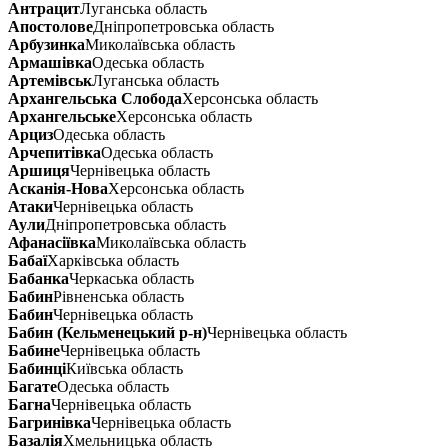
Антрацит
Луганська область
Апостолове
Дніпропетровська область
Арбузинка
Миколаївська область
Армашівка
Одеська область
Артемівськ
Луганська область
Архангельська Слобода
Херсонська область
Архангельське
Херсонська область
Арциз
Одеська область
Арчепитівка
Одеська область
Аршиця
Чернівецька область
Асканія-Нова
Херсонська область
Атаки
Чернівецька область
Аули
Дніпропетровська область
Афанасіївка
Миколаївська область
Бабаї
Харківська область
Бабанка
Черкаська область
Бабин
Рівненська область
Бабин
Чернівецька область
Бабин (Кельменецький р-н)
Чернівецька область
Бабине
Чернівецька область
Бабинці
Київська область
Багате
Одеська область
Багна
Чернівецька область
Багринівка
Чернівецька область
Базалія
Хмельницька область