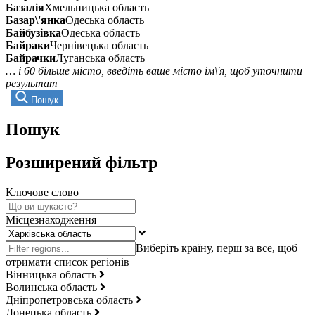
Базалія
Хмельницька область
Базар\'янка
Одеська область
Байбузівка
Одеська область
Байраки
Чернівецька область
Байрачки
Луганська область
… і 60 більше місто, введіть ваше місто ім\'я, щоб уточнити
результат
Пошук
Пошук
Розширений фільтр
Ключове слово
Місцезнаходження
Вінницька область
Волинська область
Дніпропетровська область
Донецька область