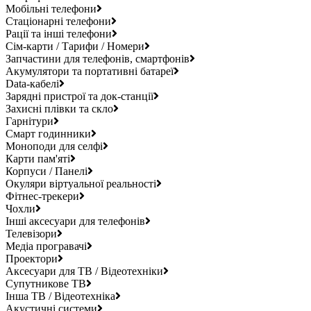
Мобільні телефони
Стаціонарні телефони
Рації та інші телефони
Сім-карти / Тарифи / Номери
Запчастини для телефонів, смартфонів
Акумулятори та портативні батареї
Data-кабелі
Зарядні пристрої та док-станції
Захисні плівки та скло
Гарнітури
Смарт годинники
Моноподи для селфі
Карти пам'яті
Корпуси / Панелі
Окуляри віртуальної реальності
Фітнес-трекери
Чохли
Інші аксесуари для телефонів
Телевізори
Медіа програвачі
Проектори
Аксесуари для ТВ / Відеотехніки
Супутникове ТВ
Інша ТВ / Відеотехніка
Акустичні системи