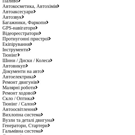
Паливо
Автокосметика, Автохімія
Автоаксесуари
Автозвук
Багажники, Фаркопи
GPS-навігатори
Відеореєстратори
Протиугонні пристрої
Екіпірування
Інструменти
Тюнінг
Шини / Диски / Колеса
Автовикуп
Документи на авто
Автоелектрика
Ремонт двигунів
Малярні роботи
Ремонт ходової
Скло / Оптика
Тюнінг / Салон
Автоосвітлення
Вихлопна система
Вузли та деталі двигуна
Генератори, Стартери
Гальмівна система