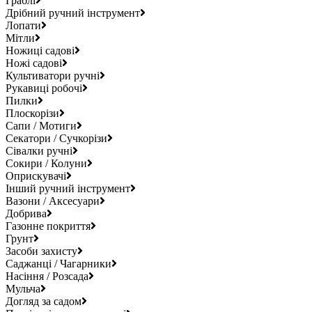
Граблі
Дрібний ручний інструмент
Лопати
Мітли
Ножиці садові
Ножі садові
Культиватори ручні
Рукавиці робочі
Пилки
Плоскорізи
Сапи / Мотиги
Секатори / Сучкорізи
Сівалки ручні
Сокири / Колуни
Оприскувачі
Інший ручний інструмент
Вазони / Аксесуари
Добрива
Газонне покриття
Грунт
Засоби захисту
Саджанці / Чагарники
Насіння / Розсада
Мульча
Догляд за садом