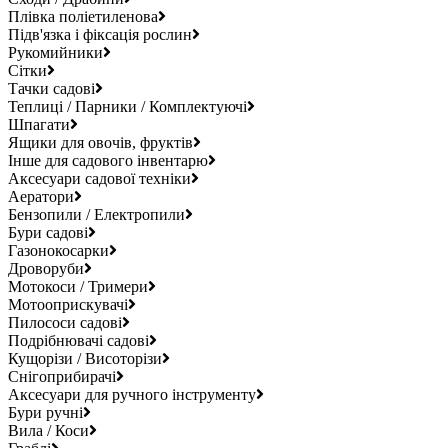
Плівка поліетиленова
Підв'язка і фіксація рослин
Рукомийники
Сітки
Тачки садові
Теплиці / Парники / Комплектуючі
Шпагати
Ящики для овочів, фруктів
Інше для садового інвентарю
Аксесуари садової техніки
Аератори
Бензопили / Електропили
Бури садові
Газонокосарки
Дроворуби
Мотокоси / Тримери
Мотооприскувачі
Пилососи садові
Подрібнювачі садові
Кущорізи / Висоторізи
Снігоприбирачі
Аксесуари для ручного інструменту
Бури ручні
Вила / Коси