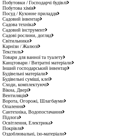
Побутовки / Господарчі будівлі
Побутова хімія
Посуд / Кухонне приладдя
Садовий інвентар
Садова техніка
Садовий інструмент
Садові рослини, догляд
Світильники
Карнізи / Жалюзі
Текстиль
Товари для ванної та туалету
Канцтовари / Витратні матеріали
Інший господарський інвентар
Будівельні матеріали
Будівельні суміші, клеї
Сходи, комплектуючі
Вікна, Двері
Вентиляція
Ворота, Огорожі, Шлагбауми
Опалення
Сантехніка, Водопостачання
Підлога
Освітлення, Електрика
Покрівля
Оздоблювальні, ізо-матеріали