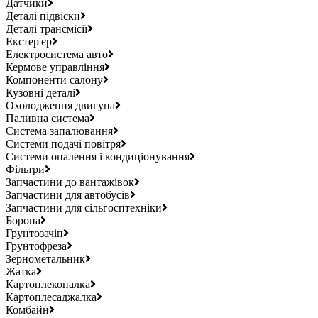
Датчики
Деталі підвіски
Деталі трансмісії
Екстер'єр
Електросистема авто
Кермове управління
Компоненти салону
Кузовні деталі
Охолодження двигуна
Паливна система
Система запалювання
Системи подачі повітря
Системи опалення і кондиціонування
Фільтри
Запчастини до вантажівок
Запчастини для автобусів
Запчастини для сільгосптехніки
Борона
Грунтозачіп
Грунтофреза
Зернометальник
Жатка
Картоплекопалка
Картоплесаджалка
Комбайн