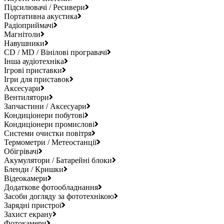
Підсилювачі / Ресивери
Портативна акустика
Радіоприймачі
Магнітоли
Навушники
CD / MD / Вінілові програвачі
Інша аудіотехніка
Ігрові приставки
Ігри для приставок
Аксесуари
Вентилятори
Запчастини / Аксесуари
Кондиціонери побутові
Кондиціонери промислові
Системи очистки повітря
Термометри / Метеостанції
Обігрівачі
Акумулятори / Батарейні блоки
Бленди / Кришки
Відеокамери
Додаткове фотообладнання
Засоби догляду за фототехнікою
Зарядні пристрої
Захист екрану
Фотокамери