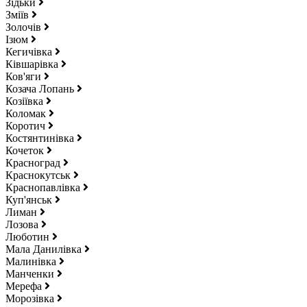
Зідьки
Зміїв
Золочів
Ізюм
Кегичівка
Ківшарівка
Ков'яги
Козача Лопань
Козіївка
Коломак
Коротич
Костянтинівка
Кочеток
Красноград
Краснокутськ
Краснопавлівка
Куп'янськ
Лиман
Лозова
Люботин
Мала Данилівка
Малинівка
Манченки
Мерефа
Морозівка