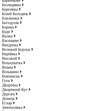
Барвінкове
Безлюдівка
Березівка
Білий Колодязь
Близнюки
Богодухів
Борова
Буди
Валки
Васищеве
Введенка
Великий Бурлук
Вербівка
Високий
Вільхуватка
Вільча
Вільшани
Вовчанськ
Гути
Дворічна
Дворічний Кут
Дергачі
Донець
Есхар
Зачепилівка