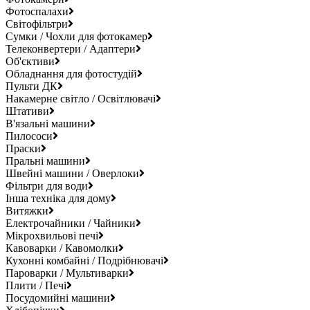
Фотоспалахи
Світофільтри
Сумки / Чохли для фотокамер
Телеконвертери / Адаптери
Об'єктиви
Обладнання для фотостудій
Пульти ДК
Накамерне світло / Освітлювачі
Штативи
В'язальні машини
Пилососи
Праски
Пральні машини
Швейні машини / Оверлоки
Фільтри для води
Інша техніка для дому
Витяжки
Електрочайники / Чайники
Мікрохвильові печі
Кавоварки / Кавомолки
Кухонні комбайні / Подрібнювачі
Пароварки / Мультиварки
Плити / Печі
Посудомийні машини