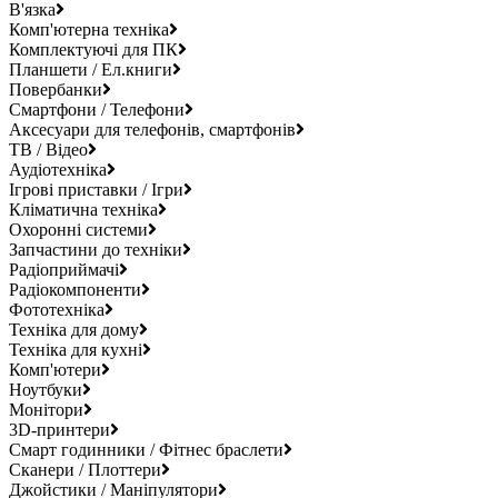
В'язка
Комп'ютерна техніка
Комплектуючі для ПК
Планшети / Ел.книги
Повербанки
Смартфони / Телефони
Аксесуари для телефонів, смартфонів
ТВ / Відео
Аудіотехніка
Ігрові приставки / Ігри
Кліматична техніка
Охоронні системи
Запчастини до техніки
Радіоприймачі
Радіокомпоненти
Фототехніка
Техніка для дому
Техніка для кухні
Комп'ютери
Ноутбуки
Монітори
3D-принтери
Смарт годинники / Фітнес браслети
Сканери / Плоттери
Джойстики / Маніпулятори