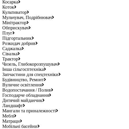
Косарка
Коток
Культиватор
Мульчувач, Подрібнювач
Мінітрактор
Обприскувач
Плуг
Підгортальник
Розкидач добрив
Саджалка
Сівалка
Трактор
Чизель, Глибокорозпушувач
Інша сільгосптехніка
Запчастини для спецтехніки
Будівництво, Ремонт
Вуличне освітлення
Водопостачання / Полив
Господарче обладнання
Дитячий майданчик
Ландшафт
Мангали та приналежності
Меблі
Матраци
Мобільні басейни