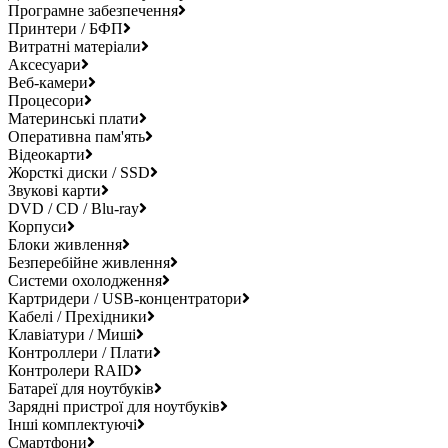
Програмне забезпечення
Принтери / БФП
Витратні матеріали
Аксесуари
Веб-камери
Процесори
Материнські плати
Оперативна пам'ять
Відеокарти
Жорсткі диски / SSD
Звукові карти
DVD / CD / Blu-ray
Корпуси
Блоки живлення
Безперебійне живлення
Системи охолодження
Картридери / USB-концентратори
Кабелі / Прехідники
Клавіатури / Миші
Контроллери / Плати
Контролери RAID
Батареї для ноутбуків
Зарядні пристрої для ноутбуків
Інші комплектуючі
Смартфони