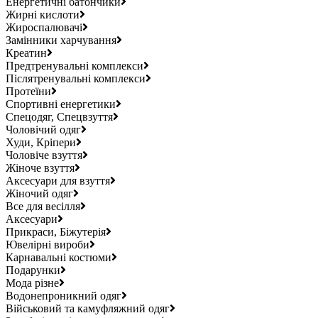
Енергетичні батончики
Жирні кислоти
Жироспалювачі
Замінники харчування
Креатин
Предтренувальні комплекси
Післятренувальні комплекси
Протеїни
Спортивні енергетики
Спецодяг, Спецвзуття
Чоловічий одяг
Худи, Кріпери
Чоловіче взуття
Жіноче взуття
Аксесуари для взуття
Жіночий одяг
Все для весілля
Аксесуари
Прикраси, Біжутерія
Ювелірні вироби
Карнавальні костюми
Подарунки
Мода різне
Водонепроникний одяг
Військовий та камуфляжний одяг