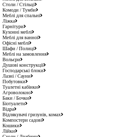
Столи / Стільці
Комоди / Тумби
Меблі для спальні
Ліжка
Гарнітури
Кухонні меблі
Меблі для ванної
Офісні меблі
Шафи / Полиці
Меблі на замовлення
Вольєри
Душові конструкції
Господарські блоки
Лазні / Сауни
Побутовки
Туалетні кабінки
Агроволокно
Баки / Бочки
Біотуалети
Відра
Відлякувачі гризунів, комах
Компостери садові
Кошики
Лійки
Сходи / Драбини