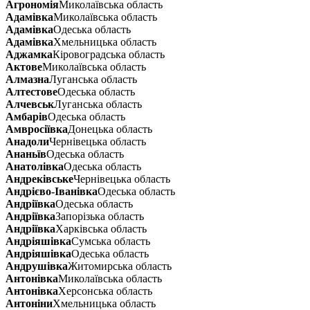
Агрономія
Миколаївська область
Адамівка
Миколаївська область
Адамівка
Одеська область
Адамівка
Хмельницька область
Аджамка
Кіровоградська область
Актове
Миколаївська область
Алмазна
Луганська область
Алтестове
Одеська область
Алчевськ
Луганська область
Амбарів
Одеська область
Амвросіївка
Донецька область
Анадоли
Чернівецька область
Ананьїв
Одеська область
Анатолівка
Одеська область
Андреківське
Чернівецька область
Андрієво-Іванівка
Одеська область
Андріївка
Одеська область
Андріївка
Запорізька область
Андріївка
Харківська область
Андріяшівка
Сумська область
Андріяшівка
Одеська область
Андрушівка
Житомирська область
Антонівка
Миколаївська область
Антонівка
Херсонська область
Антоніни
Хмельницька область