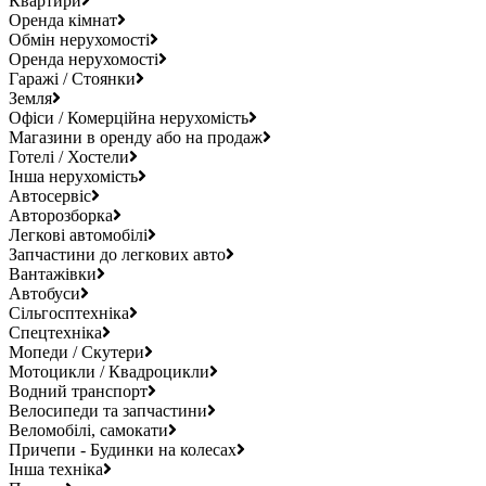
Квартири
Оренда кімнат
Обмін нерухомості
Оренда нерухомості
Гаражі / Стоянки
Земля
Офіси / Комерційна нерухомість
Магазини в оренду або на продаж
Готелі / Хостели
Інша нерухомість
Автосервіс
Авторозборка
Легкові автомобілі
Запчастини до легкових авто
Вантажівки
Автобуси
Сільгосптехніка
Спецтехніка
Мопеди / Скутери
Мотоцикли / Квадроцикли
Водний транспорт
Велосипеди та запчастини
Веломобілі, самокати
Причепи - Будинки на колесах
Інша техніка