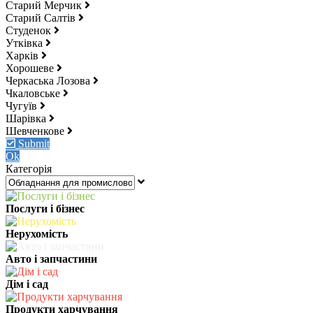
Старий Мерчик
Старий Салтів
Студенок
Утківка
Харків
Хорошеве
Черкаська Лозова
Чкаловське
Чугуїв
Шарівка
Шевченкове
Submit
Ok
Категорія
Послуги і бізнес
Нерухомість
Авто і запчастини
Дім і сад
Продукти харчування