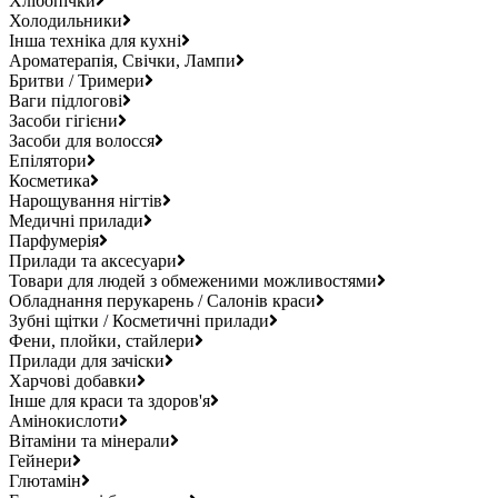
Хлібопічки
Холодильники
Інша техніка для кухні
Ароматерапія, Свічки, Лампи
Бритви / Тримери
Ваги підлогові
Засоби гігієни
Засоби для волосся
Епілятори
Косметика
Нарощування нігтів
Медичні прилади
Парфумерія
Прилади та аксесуари
Товари для людей з обмеженими можливостями
Обладнання перукарень / Салонів краси
Зубні щітки / Косметичні прилади
Фени, плойки, стайлери
Прилади для зачіски
Харчові добавки
Інше для краси та здоров'я
Амінокислоти
Вітаміни та мінерали
Гейнери
Глютамін