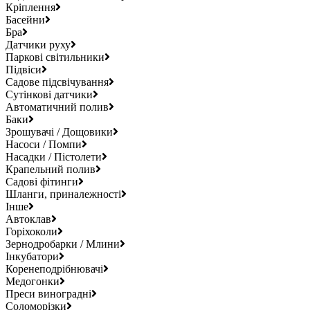
Кріплення
Басейни
Бра
Датчики руху
Паркові світильники
Підвіси
Садове підсвічування
Сутінкові датчики
Автоматичний полив
Баки
Зрошувачі / Дощовики
Насоси / Помпи
Насадки / Пістолети
Крапельний полив
Садові фітинги
Шланги, приналежності
Інше
Автоклав
Горіхоколи
Зернодробарки / Млини
Інкубатори
Коренеподрібнювачі
Медогонки
Преси виноградні
Соломорізки