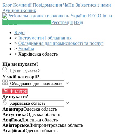
Блог
Компанії
Повідомлення
ЧаПи
Зв'язатися з нами
Аукціони
Кошик
Додати оголошення
Реєстрація
Вхід
Rego
>
Інструменти і обладнання
>
Обладнання для промисловості та послуг
>
Україна
>
Харківська область
Що ви шукаєте?
У якій категорії?
Фильтри
Де шукати?
Авангард
Одеська область
Августівка
Одеська область
Авдіївка
Донецька область
Авіаторське
Дніпропетровська область
Агафіївка
Одеська область