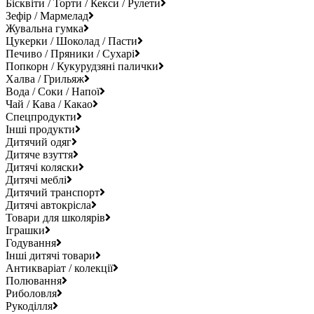
Бісквіти / Торти / Кекси / Рулети
Зефір / Мармелад
Жувальна гумка
Цукерки / Шоколад / Пасти
Печиво / Пряники / Сухарі
Попкорн / Кукурудзяні палички
Халва / Грильяж
Вода / Соки / Напої
Чай / Кава / Какао
Спецпродукти
Інші продукти
Дитячий одяг
Дитяче взуття
Дитячі коляски
Дитячі меблі
Дитячий транспорт
Дитячі автокрісла
Товари для школярів
Іграшки
Годування
Інші дитячі товари
Антикваріат / колекції
Полювання
Риболовля
Рукоділля