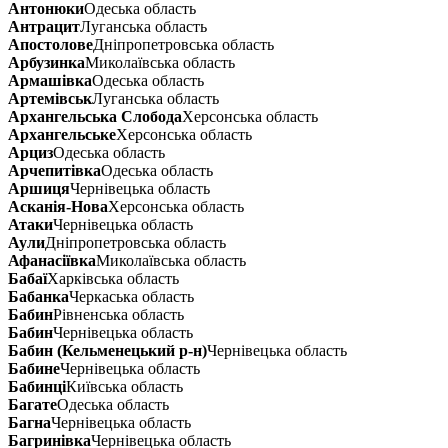
Антонюки
Одеська область
Антрацит
Луганська область
Апостолове
Дніпропетровська область
Арбузинка
Миколаївська область
Армашівка
Одеська область
Артемівськ
Луганська область
Архангельська Слобода
Херсонська область
Архангельське
Херсонська область
Арциз
Одеська область
Арчепитівка
Одеська область
Аршиця
Чернівецька область
Асканія-Нова
Херсонська область
Атаки
Чернівецька область
Аули
Дніпропетровська область
Афанасіївка
Миколаївська область
Бабаї
Харківська область
Бабанка
Черкаська область
Бабин
Рівненська область
Бабин
Чернівецька область
Бабин (Кельменецький р-н)
Чернівецька область
Бабине
Чернівецька область
Бабинці
Київська область
Багате
Одеська область
Багна
Чернівецька область
Багринівка
Чернівецька область