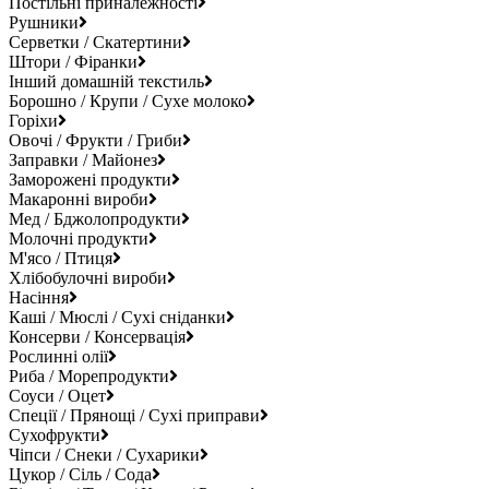
Постільні приналежності
Рушники
Серветки / Скатертини
Штори / Фіранки
Інший домашній текстиль
Борошно / Крупи / Сухе молоко
Горіхи
Овочі / Фрукти / Гриби
Заправки / Майонез
Заморожені продукти
Макаронні вироби
Мед / Бджолопродукти
Молочні продукти
М'ясо / Птиця
Хлібобулочні вироби
Насіння
Каші / Мюслі / Сухі сніданки
Консерви / Консервація
Рослинні олії
Риба / Морепродукти
Соуси / Оцет
Спеції / Прянощі / Сухі приправи
Сухофрукти
Чіпси / Снеки / Сухарики
Цукор / Сіль / Сода