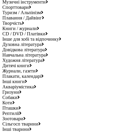
Музичні інструменти
Спорттовари
Туризм / Альпінізм
Плавання / Дайвінг
Творчість
Книги / журнали
CD / DVD / Платівки
Інше для хобі та відпочинку
Духовна література
Довідкова література
Навчальна література
Художня література
Дитячі книги
Журнали, газети
Плакати, календарі
Інші книги
Акваріумістика
Гризуни
Собаки
Коти
Пташки
Рептилії
Зоотовари
Сільгосп тварини
Інші тварини