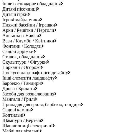
Інше господарче обладнання
Дитячі пісочниці
Дитячі гірки
Ігрові майданчики
Пляжні басейни / Іграшки
Арки / Решітки / Перголи
Альтанки / Навіси
Вази / Клумби / Квітники
Фонтани / Колодязі
Садові доріжки
Ставок, обладнання
Скульптури / Фігурки
Паркани / Огорожі
Послуги ландшафтного дизайну
Інші елементи ландшафту
Барбекю / Тандири
Дрова / Брикети
Засоби для розпалювання
Мангали / Грилі
Приладдя для гриля, барбекю, тандира
Садові каміни
Коптильні
Шампури / Вертелі
Шашличниці електричні
Меблі для вітальні