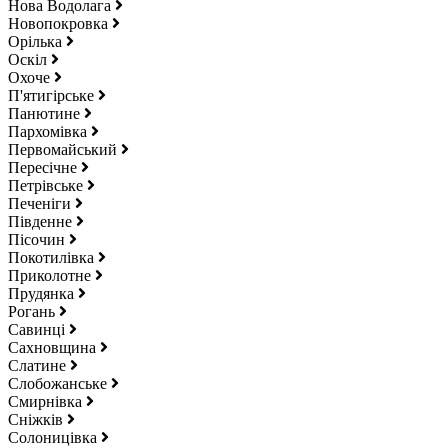
Нова Водолага
Новопокровка
Орілька
Оскіл
Охоче
П'ятигірське
Панютине
Пархомівка
Первомайський
Пересічне
Петрівське
Печеніги
Південне
Пісочин
Покотилівка
Приколотне
Прудянка
Рогань
Савинці
Сахновщина
Слатине
Слобожанське
Смирнівка
Сніжків
Солоницівка