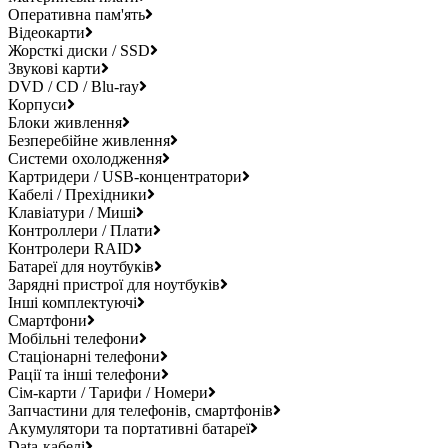
Оперативна пам'ять
Відеокарти
Жорсткі диски / SSD
Звукові карти
DVD / CD / Blu-ray
Корпуси
Блоки живлення
Безперебійне живлення
Системи охолодження
Картридери / USB-концентратори
Кабелі / Прехідники
Клавіатури / Миші
Контроллери / Плати
Контролери RAID
Батареї для ноутбуків
Зарядні пристрої для ноутбуків
Інші комплектуючі
Смартфони
Мобільні телефони
Стаціонарні телефони
Рації та інші телефони
Сім-карти / Тарифи / Номери
Запчастини для телефонів, смартфонів
Акумулятори та портативні батареї
Data-кабелі