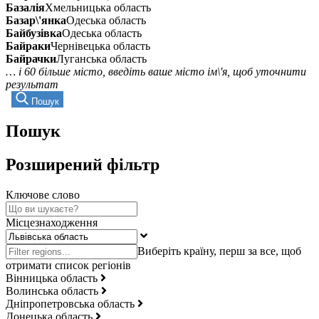
Базалія
Хмельницька область
Базар\'янка
Одеська область
Байбузівка
Одеська область
Байраки
Чернівецька область
Байрачки
Луганська область
… і 60 більше місто, введіть ваше місто ім\'я, щоб уточнити
результат
Пошук
Пошук
Розширений фільтр
Ключове слово
Місцезнаходження
Вінницька область
Волинська область
Дніпропетровська область
Донецька область