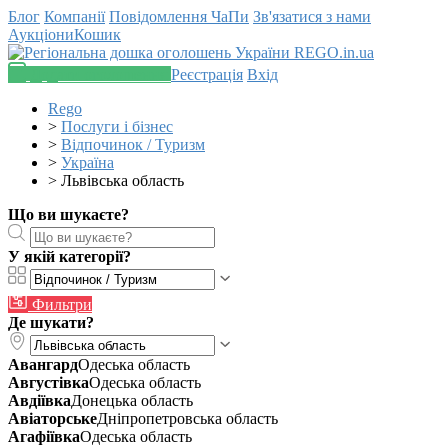
Блог
Компанії
Повідомлення
ЧаПи
Зв'язатися з нами
Аукціони
Кошик
Додати оголошення
Реєстрація
Вхід
Rego
>
Послуги і бізнес
>
Відпочинок / Туризм
>
Україна
>
Львівська область
Що ви шукаєте?
У якій категорії?
Фильтри
Де шукати?
Авангард
Одеська область
Августівка
Одеська область
Авдіївка
Донецька область
Авіаторське
Дніпропетровська область
Агафіївка
Одеська область