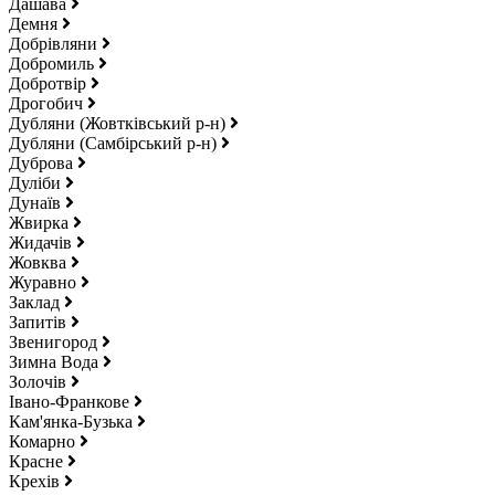
Дашава
Демня
Добрівляни
Добромиль
Добротвір
Дрогобич
Дубляни (Жовтківський р-н)
Дубляни (Самбірський р-н)
Дуброва
Дуліби
Дунаїв
Жвирка
Жидачів
Жовква
Журавно
Заклад
Запитів
Звенигород
Зимна Вода
Золочів
Івано-Франкове
Кам'янка-Бузька
Комарно
Красне
Крехів