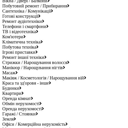
Вікна / Двері / Балкони
Побутовий ремонт / Прибирання
Сантехніка / Комунікації
Готові конструкції
Ремонт аудіотехніки
Телефони і смартфони
ТВ і відеотехніка
Ком'ютери
Кліматична техніка
Побутова техніка
Ігрові приставки
Ремонт іншої техніки
Стрижки / Нарощування волосся
Манікюр / Нарощування нігтів
Масаж
Макіяж / Косметологія / Нарощування вій
Краса та зд'оровя - інше
Будинки
Квартири
Оренда кімнат
Обмін нерухомості
Оренда нерухомості
Гаражі / Стоянки
Земля
Офіси / Комерційна нерухомість