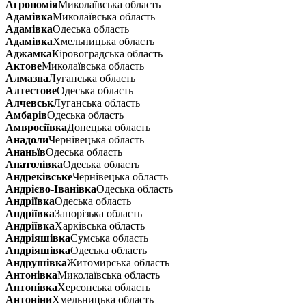
Агрономія
Миколаївська область
Адамівка
Миколаївська область
Адамівка
Одеська область
Адамівка
Хмельницька область
Аджамка
Кіровоградська область
Актове
Миколаївська область
Алмазна
Луганська область
Алтестове
Одеська область
Алчевськ
Луганська область
Амбарів
Одеська область
Амвросіївка
Донецька область
Анадоли
Чернівецька область
Ананьїв
Одеська область
Анатолівка
Одеська область
Андреківське
Чернівецька область
Андрієво-Іванівка
Одеська область
Андріївка
Одеська область
Андріївка
Запорізька область
Андріївка
Харківська область
Андріяшівка
Сумська область
Андріяшівка
Одеська область
Андрушівка
Житомирська область
Антонівка
Миколаївська область
Антонівка
Херсонська область
Антоніни
Хмельницька область