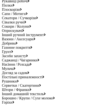
Рукавиці робочі
Пилки
Плоскорізи
Сапи / Мотиги
Секатори / Сучкорізи
Сівалки ручні
Сокири / Колуни
Оприскувачі
Інший ручний інструмент
Вазони / Аксесуари
Добрива
Газонне покриття
Грунт
Засоби захисту
Саджанці / Чагарники
Насіння / Розсада
Мульча
Догляд за садом
Постільні приналежності
Рушники
Серветки / Скатертини
Штори / Фіранки
Інший домашній текстиль
Борошно / Крупи / Сухе молоко
Горіхи