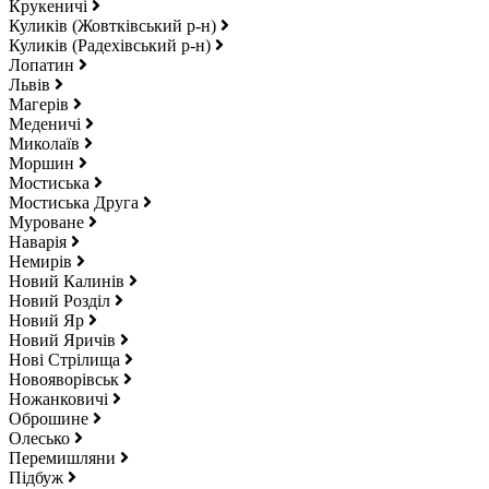
Крукеничі
Куликів (Жовтківський р-н)
Куликів (Радехівський р-н)
Лопатин
Львів
Магерів
Меденичі
Миколаїв
Моршин
Мостиська
Мостиська Друга
Муроване
Наварія
Немирів
Новий Калинів
Новий Розділ
Новий Яр
Новий Яричів
Нові Стрілища
Новояворівськ
Ножанковичі
Оброшине
Олесько
Перемишляни
Підбуж