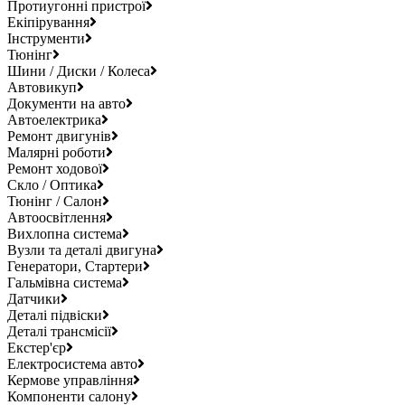
Протиугонні пристрої
Екіпірування
Інструменти
Тюнінг
Шини / Диски / Колеса
Автовикуп
Документи на авто
Автоелектрика
Ремонт двигунів
Малярні роботи
Ремонт ходової
Скло / Оптика
Тюнінг / Салон
Автоосвітлення
Вихлопна система
Вузли та деталі двигуна
Генератори, Стартери
Гальмівна система
Датчики
Деталі підвіски
Деталі трансмісії
Екстер'єр
Електросистема авто
Кермове управління
Компоненти салону