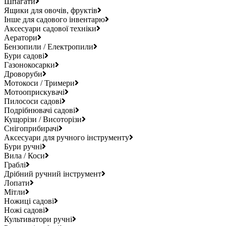
Шпагати
Ящики для овочів, фруктів
Інше для садового інвентарю
Аксесуари садової техніки
Аератори
Бензопили / Електропили
Бури садові
Газонокосарки
Дроворуби
Мотокоси / Тримери
Мотооприскувачі
Пилососи садові
Подрібнювачі садові
Кущорізи / Висоторізи
Снігоприбирачі
Аксесуари для ручного інструменту
Бури ручні
Вила / Коси
Граблі
Дрібний ручний інструмент
Лопати
Мітли
Ножиці садові
Ножі садові
Культиватори ручні