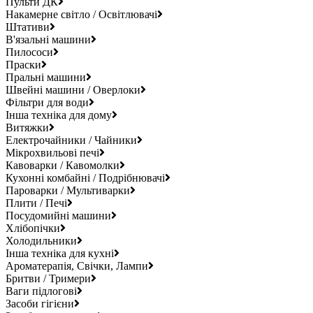
Пульти ДК
Накамерне світло / Освітлювачі
Штативи
В'язальні машини
Пилососи
Праски
Пральні машини
Швейні машини / Оверлоки
Фільтри для води
Інша техніка для дому
Витяжки
Електрочайники / Чайники
Мікрохвильові печі
Кавоварки / Кавомолки
Кухонні комбайні / Подрібнювачі
Пароварки / Мультиварки
Плити / Печі
Посудомийні машини
Хлібопічки
Холодильники
Інша техніка для кухні
Ароматерапія, Свічки, Лампи
Бритви / Тримери
Ваги підлогові
Засоби гігієни