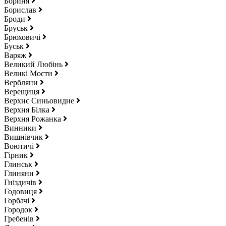
Бориня
Борислав
Броди
Бруськ
Брюховичі
Буськ
Варяж
Великий Любінь
Великі Мости
Вербляни
Верещиця
Верхнє Синьовидне
Верхня Білка
Верхня Рожанка
Винники
Вишнівчик
Воютичі
Гірник
Глинськ
Глиняни
Гніздичів
Годовиця
Горбачі
Городок
Гребенів