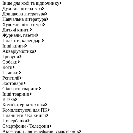
Інше для хобі та відпочинку
Духовна література
Довідкова література
Навчальна література
Художня література
Дитячі книги
Журнали, газети
Плакати, календарі
Інші книги
Акваріумістика
Гризуни
Собаки
Коти
Пташки
Рептилії
Зоотовари
Сільгосп тварини
Інші тварини
В'язка
Комп'ютерна техніка
Комплектуючі для ПК
Планшети / Ел.книги
Повербанки
Смартфони / Телефони
Аксесуари для телефонів, смартфонів