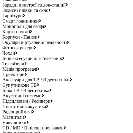
Зарядні пристрої та док-станції
Захисні плівки та скло
Гарнітури
Смарт годинники
Моноподи для селфі
Карти пам'яті
Корпуси / Панелі
Окуляри віртуальної реальності
Фітнес-трекери
Чохли
Інші аксесуари для телефонів
Телевізори
Медіа програвачі
Проектори
Аксесуари для ТВ / Відеотехніки
Супутникове ТВ
Інша ТВ / Відеотехніка
Акустичні системи
Підсилювачі / Ресивери
Портативна акустика
Радіоприймачі
Магнітоли
Навушники
CD / MD / Вінілові програвачі