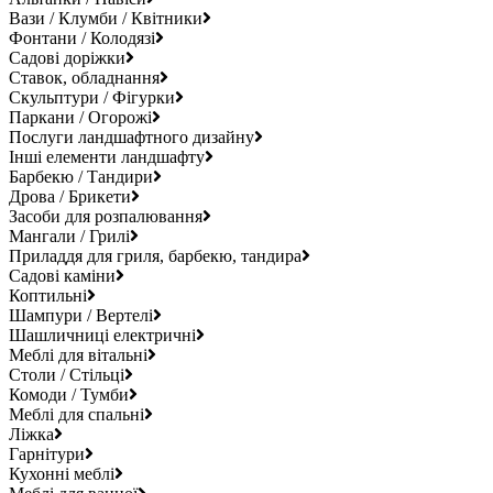
Вази / Клумби / Квітники
Фонтани / Колодязі
Садові доріжки
Ставок, обладнання
Скульптури / Фігурки
Паркани / Огорожі
Послуги ландшафтного дизайну
Інші елементи ландшафту
Барбекю / Тандири
Дрова / Брикети
Засоби для розпалювання
Мангали / Грилі
Приладдя для гриля, барбекю, тандира
Садові каміни
Коптильні
Шампури / Вертелі
Шашличниці електричні
Меблі для вітальні
Столи / Стільці
Комоди / Тумби
Меблі для спальні
Ліжка
Гарнітури
Кухонні меблі