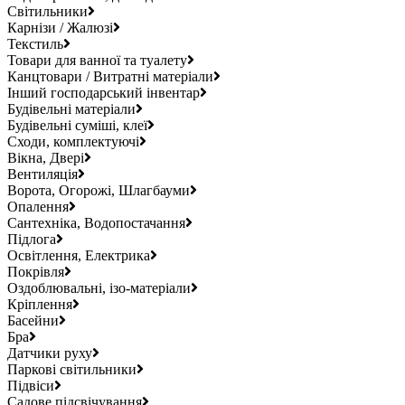
Світильники
Карнізи / Жалюзі
Текстиль
Товари для ванної та туалету
Канцтовари / Витратні матеріали
Інший господарський інвентар
Будівельні матеріали
Будівельні суміші, клеї
Сходи, комплектуючі
Вікна, Двері
Вентиляція
Ворота, Огорожі, Шлагбауми
Опалення
Сантехніка, Водопостачання
Підлога
Освітлення, Електрика
Покрівля
Оздоблювальні, ізо-матеріали
Кріплення
Басейни
Бра
Датчики руху
Паркові світильники
Підвіси
Садове підсвічування