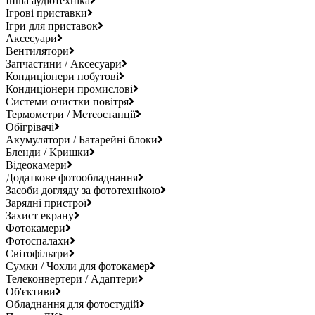
Інша аудіотехніка
Ігрові приставки
Ігри для приставок
Аксесуари
Вентилятори
Запчастини / Аксесуари
Кондиціонери побутові
Кондиціонери промислові
Системи очистки повітря
Термометри / Метеостанції
Обігрівачі
Акумулятори / Батарейні блоки
Бленди / Кришки
Відеокамери
Додаткове фотообладнання
Засоби догляду за фототехнікою
Зарядні пристрої
Захист екрану
Фотокамери
Фотоспалахи
Світофільтри
Сумки / Чохли для фотокамер
Телеконвертери / Адаптери
Об'єктиви
Обладнання для фотостудій