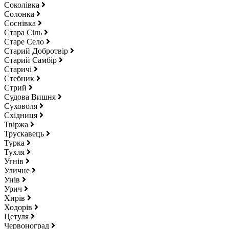
Соколівка
Солонка
Соснівка
Стара Сіль
Старе Село
Старий Добротвір
Старий Самбір
Старичі
Стебник
Стрий
Судова Вишня
Суховоля
Східниця
Твіржа
Трускавець
Турка
Тухля
Угнів
Уличне
Унів
Урич
Хирів
Ходорів
Цетуля
Червоноград