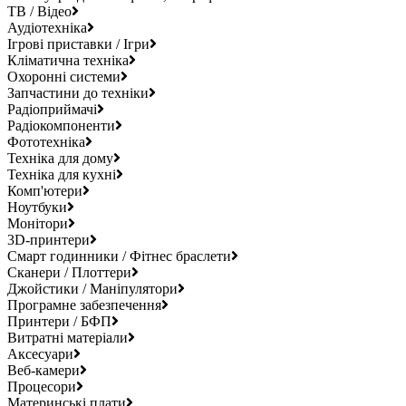
ТВ / Відео
Аудіотехніка
Ігрові приставки / Ігри
Кліматична техніка
Охоронні системи
Запчастини до техніки
Радіоприймачі
Радіокомпоненти
Фототехніка
Техніка для дому
Техніка для кухні
Комп'ютери
Ноутбуки
Монітори
3D-принтери
Смарт годинники / Фітнес браслети
Сканери / Плоттери
Джойстики / Маніпулятори
Програмне забезпечення
Принтери / БФП
Витратні матеріали
Аксесуари
Веб-камери
Процесори
Материнські плати