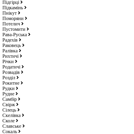
Підгірці
Підкамінь
Пнікут
Поморяни
Потелич
Пустомити
Рава-Руська
Радехів
Раковець
Ралівка
Рихтичі
Річки
Родатичі
Розвадів
Розділ
Рокитне
Рудки
Рудне
Самбір
Свірж
Сілець
Скелівка
Сколе
Славське
Сокаль