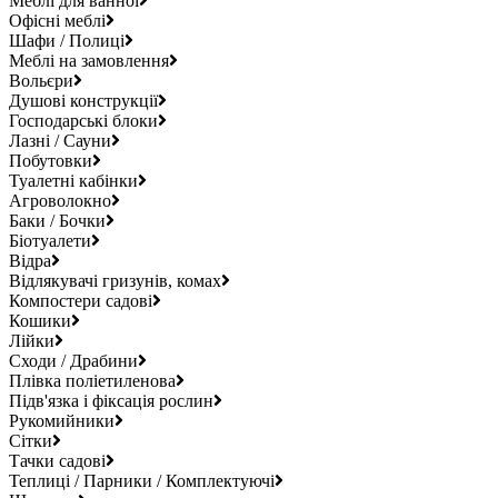
Меблі для ванної
Офісні меблі
Шафи / Полиці
Меблі на замовлення
Вольєри
Душові конструкції
Господарські блоки
Лазні / Сауни
Побутовки
Туалетні кабінки
Агроволокно
Баки / Бочки
Біотуалети
Відра
Відлякувачі гризунів, комах
Компостери садові
Кошики
Лійки
Сходи / Драбини
Плівка поліетиленова
Підв'язка і фіксація рослин
Рукомийники
Сітки
Тачки садові
Теплиці / Парники / Комплектуючі