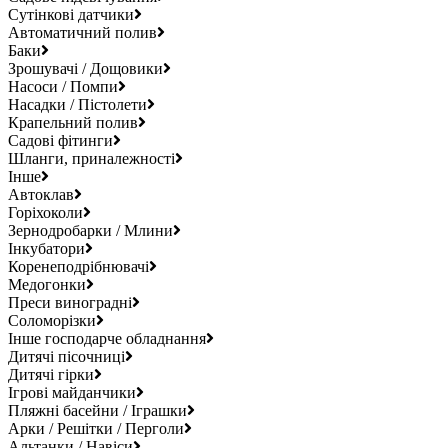
Сутінкові датчики
Автоматичний полив
Баки
Зрошувачі / Дощовики
Насоси / Помпи
Насадки / Пістолети
Крапельний полив
Садові фітинги
Шланги, приналежності
Інше
Автоклав
Горіхоколи
Зернодробарки / Млини
Інкубатори
Коренеподрібнювачі
Медогонки
Преси виноградні
Соломорізки
Інше господарче обладнання
Дитячі пісочниці
Дитячі гірки
Ігрові майданчики
Пляжні басейни / Іграшки
Арки / Решітки / Перголи
Альтанки / Навіси