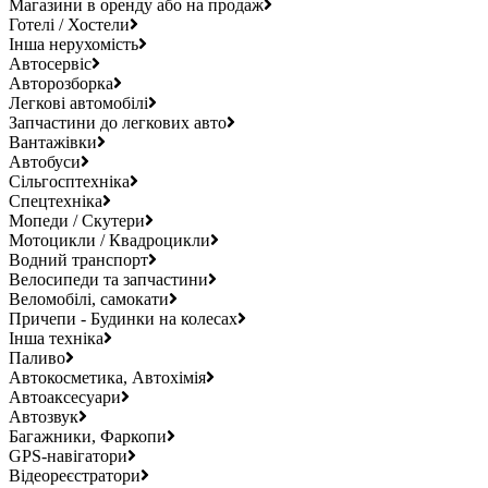
Магазини в оренду або на продаж
Готелі / Хостели
Інша нерухомість
Автосервіс
Авторозборка
Легкові автомобілі
Запчастини до легкових авто
Вантажівки
Автобуси
Сільгосптехніка
Спецтехніка
Мопеди / Скутери
Мотоцикли / Квадроцикли
Водний транспорт
Велосипеди та запчастини
Веломобілі, самокати
Причепи - Будинки на колесах
Інша техніка
Паливо
Автокосметика, Автохімія
Автоаксесуари
Автозвук
Багажники, Фаркопи
GPS-навігатори
Відеореєстратори