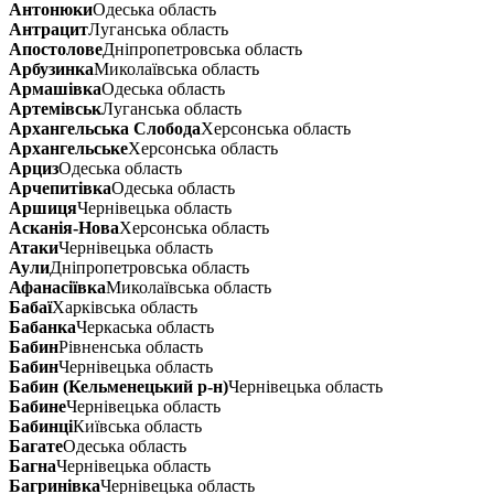
Антонюки
Одеська область
Антрацит
Луганська область
Апостолове
Дніпропетровська область
Арбузинка
Миколаївська область
Армашівка
Одеська область
Артемівськ
Луганська область
Архангельська Слобода
Херсонська область
Архангельське
Херсонська область
Арциз
Одеська область
Арчепитівка
Одеська область
Аршиця
Чернівецька область
Асканія-Нова
Херсонська область
Атаки
Чернівецька область
Аули
Дніпропетровська область
Афанасіївка
Миколаївська область
Бабаї
Харківська область
Бабанка
Черкаська область
Бабин
Рівненська область
Бабин
Чернівецька область
Бабин (Кельменецький р-н)
Чернівецька область
Бабине
Чернівецька область
Бабинці
Київська область
Багате
Одеська область
Багна
Чернівецька область
Багринівка
Чернівецька область