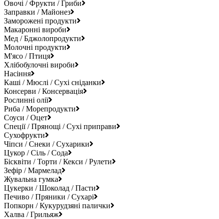
Овочі / Фрукти / Гриби
Заправки / Майонез
Заморожені продукти
Макаронні вироби
Мед / Бджолопродукти
Молочні продукти
М'ясо / Птиця
Хлібобулочні вироби
Насіння
Каші / Мюслі / Сухі сніданки
Консерви / Консервація
Рослинні олії
Риба / Морепродукти
Соуси / Оцет
Спеції / Прянощі / Сухі приправи
Сухофрукти
Чіпси / Снеки / Сухарики
Цукор / Сіль / Сода
Бісквіти / Торти / Кекси / Рулети
Зефір / Мармелад
Жувальна гумка
Цукерки / Шоколад / Пасти
Печиво / Пряники / Сухарі
Попкорн / Кукурудзяні палички
Халва / Грильяж