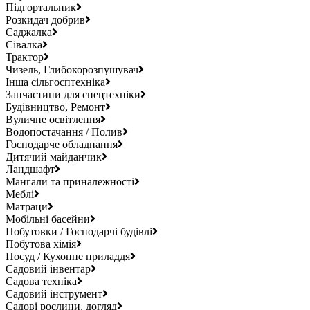
Підгортальник
Розкидач добрив
Саджалка
Сівалка
Трактор
Чизель, Глибокорозпушувач
Інша сільгосптехніка
Запчастини для спецтехніки
Будівництво, Ремонт
Вуличне освітлення
Водопостачання / Полив
Господарче обладнання
Дитячий майданчик
Ландшафт
Мангали та приналежності
Меблі
Матраци
Мобільні басейни
Побутовки / Господарчі будівлі
Побутова хімія
Посуд / Кухонне приладдя
Садовий інвентар
Садова техніка
Садовий інструмент
Садові рослини, догляд