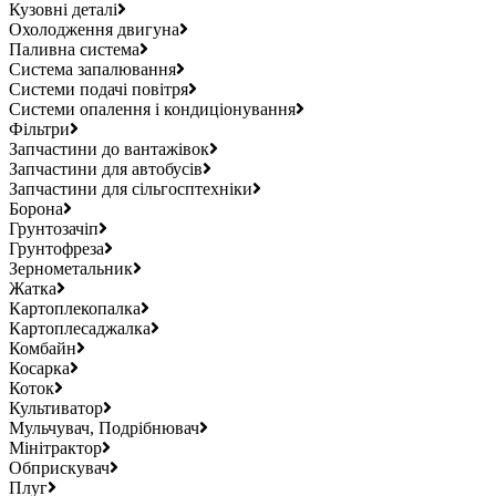
Кузовні деталі
Охолодження двигуна
Паливна система
Система запалювання
Системи подачі повітря
Системи опалення і кондиціонування
Фільтри
Запчастини до вантажівок
Запчастини для автобусів
Запчастини для сільгосптехніки
Борона
Грунтозачіп
Грунтофреза
Зернометальник
Жатка
Картоплекопалка
Картоплесаджалка
Комбайн
Косарка
Коток
Культиватор
Мульчувач, Подрібнювач
Мінітрактор
Обприскувач
Плуг