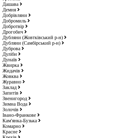
Дашава
Демня
Добрівляни
Добромиль
Добротвір
Дрогобич
Дубляни (Жовтківський р-н)
Дубляни (Самбірський р-н)
Дуброва
Дуліби
Дунаїв
Жвирка
Жидачів
Жовква
Журавно
Заклад
Запитів
Звенигород
Зимна Вода
Золочів
Івано-Франкове
Кам'янка-Бузька
Комарно
Красне
Крехів