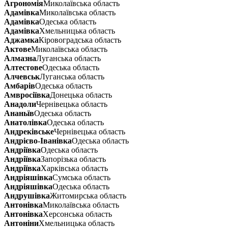
Агрономія
Миколаївська область
Адамівка
Миколаївська область
Адамівка
Одеська область
Адамівка
Хмельницька область
Аджамка
Кіровоградська область
Актове
Миколаївська область
Алмазна
Луганська область
Алтестове
Одеська область
Алчевськ
Луганська область
Амбарів
Одеська область
Амвросіївка
Донецька область
Анадоли
Чернівецька область
Ананьїв
Одеська область
Анатолівка
Одеська область
Андреківське
Чернівецька область
Андрієво-Іванівка
Одеська область
Андріївка
Одеська область
Андріївка
Запорізька область
Андріївка
Харківська область
Андріяшівка
Сумська область
Андріяшівка
Одеська область
Андрушівка
Житомирська область
Антонівка
Миколаївська область
Антонівка
Херсонська область
Антоніни
Хмельницька область