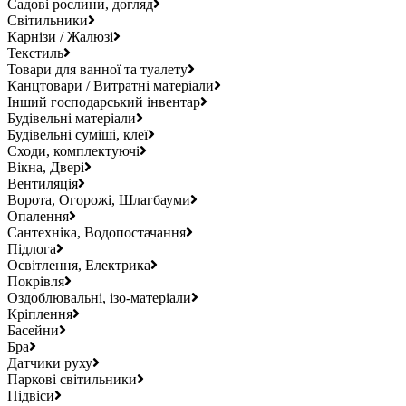
Садові рослини, догляд
Світильники
Карнізи / Жалюзі
Текстиль
Товари для ванної та туалету
Канцтовари / Витратні матеріали
Інший господарський інвентар
Будівельні матеріали
Будівельні суміші, клеї
Сходи, комплектуючі
Вікна, Двері
Вентиляція
Ворота, Огорожі, Шлагбауми
Опалення
Сантехніка, Водопостачання
Підлога
Освітлення, Електрика
Покрівля
Оздоблювальні, ізо-матеріали
Кріплення
Басейни
Бра
Датчики руху
Паркові світильники
Підвіси