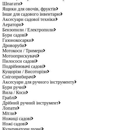
Шпагати
Ящики для овочів, фруктів
Інше для садового інвентарю
Аксесуари садової техніки
Аератори
Бензопили / Електропили
Бури садові
Газонокосарки
Дроворуби
Мотокоси / Тримери
Мотооприскувачі
Пилососи садові
Подрібнювачі садові
Кущорізи / Висоторізи
Снігоприбирачі
Аксесуари для ручного інструменту
Бури ручні
Вила / Коси
Граблі
Дрібний ручний інструмент
Лопати
Мітли
Ножиці садові
Ножі садові
Культиватори ручні