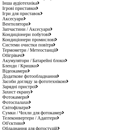
Інша аудіотехніка
Ігрові приставки
Ігри для приставок
Аксесуари
Вентилятори
Запчастини / Аксесуари
Кондиціонери побутові
Кондиціонери промислові
Системи очистки повітря
Термометри / Метеостанції
Обігрівачі
Акумулятори / Батарейні блоки
Бленди / Кришки
Відеокамери
Додаткове фотообладнання
Засоби догляду за фототехнікою
Зарядні пристрої
Захист екрану
Фотокамери
Фотоспалахи
Світофільтри
Сумки / Чохли для фотокамер
Телеконвертери / Адаптери
Об'єктиви
Обладнання для фотостудій