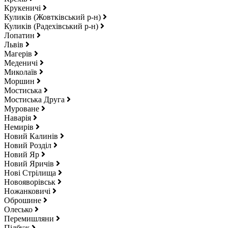
Крукеничі
Куликів (Жовтківський р-н)
Куликів (Радехівський р-н)
Лопатин
Львів
Магерів
Меденичі
Миколаїв
Моршин
Мостиська
Мостиська Друга
Муроване
Наварія
Немирів
Новий Калинів
Новий Розділ
Новий Яр
Новий Яричів
Нові Стрілища
Новояворівськ
Ножанковичі
Оброшине
Олесько
Перемишляни
Підбуж