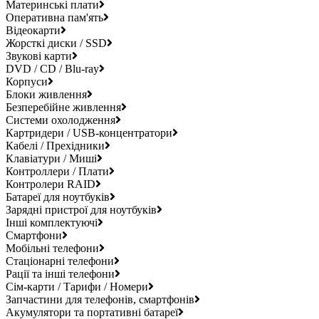
Материнські плати
Оперативна пам'ять
Відеокарти
Жорсткі диски / SSD
Звукові карти
DVD / CD / Blu-ray
Корпуси
Блоки живлення
Безперебійне живлення
Системи охолодження
Картридери / USB-концентратори
Кабелі / Прехідники
Клавіатури / Миші
Контроллери / Плати
Контролери RAID
Батареї для ноутбуків
Зарядні пристрої для ноутбуків
Інші комплектуючі
Смартфони
Мобільні телефони
Стаціонарні телефони
Рації та інші телефони
Сім-карти / Тарифи / Номери
Запчастини для телефонів, смартфонів
Акумулятори та портативні батареї