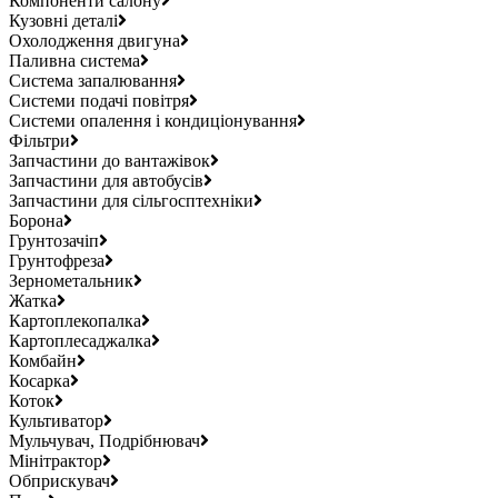
Компоненти салону
Кузовні деталі
Охолодження двигуна
Паливна система
Система запалювання
Системи подачі повітря
Системи опалення і кондиціонування
Фільтри
Запчастини до вантажівок
Запчастини для автобусів
Запчастини для сільгосптехніки
Борона
Грунтозачіп
Грунтофреза
Зернометальник
Жатка
Картоплекопалка
Картоплесаджалка
Комбайн
Косарка
Коток
Культиватор
Мульчувач, Подрібнювач
Мінітрактор
Обприскувач