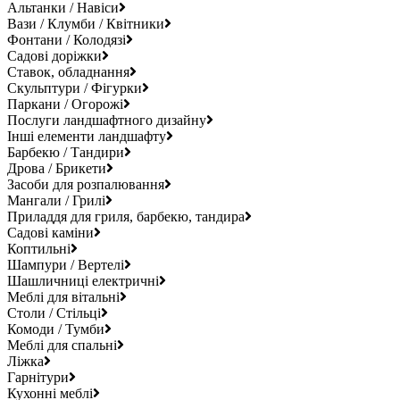
Альтанки / Навіси
Вази / Клумби / Квітники
Фонтани / Колодязі
Садові доріжки
Ставок, обладнання
Скульптури / Фігурки
Паркани / Огорожі
Послуги ландшафтного дизайну
Інші елементи ландшафту
Барбекю / Тандири
Дрова / Брикети
Засоби для розпалювання
Мангали / Грилі
Приладдя для гриля, барбекю, тандира
Садові каміни
Коптильні
Шампури / Вертелі
Шашличниці електричні
Меблі для вітальні
Столи / Стільці
Комоди / Тумби
Меблі для спальні
Ліжка
Гарнітури
Кухонні меблі