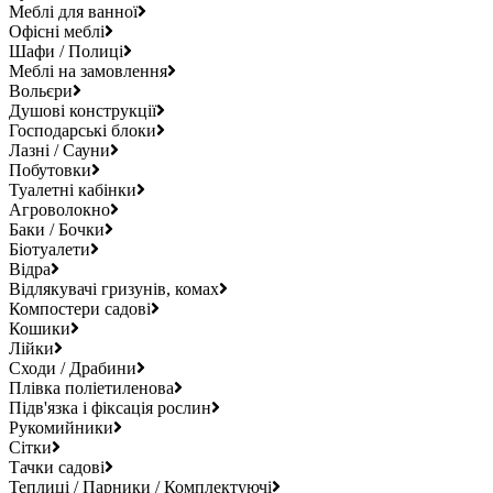
Меблі для ванної
Офісні меблі
Шафи / Полиці
Меблі на замовлення
Вольєри
Душові конструкції
Господарські блоки
Лазні / Сауни
Побутовки
Туалетні кабінки
Агроволокно
Баки / Бочки
Біотуалети
Відра
Відлякувачі гризунів, комах
Компостери садові
Кошики
Лійки
Сходи / Драбини
Плівка поліетиленова
Підв'язка і фіксація рослин
Рукомийники
Сітки
Тачки садові
Теплиці / Парники / Комплектуючі