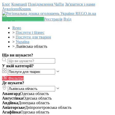
Блог
Компанії
Повідомлення
ЧаПи
Зв'язатися з нами
Аукціони
Кошик
Додати оголошення
Реєстрація
Вхід
Rego
>
Послуги і бізнес
>
Послуги для тварин
>
Україна
>
Львівська область
Що ви шукаєте?
У якій категорії?
Фильтри
Де шукати?
Авангард
Одеська область
Августівка
Одеська область
Авдіївка
Донецька область
Авіаторське
Дніпропетровська область
Агафіївка
Одеська область