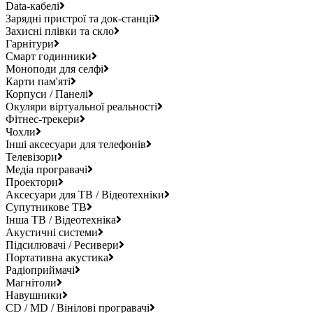
Data-кабелі
Зарядні пристрої та док-станції
Захисні плівки та скло
Гарнітури
Смарт годинники
Моноподи для селфі
Карти пам'яті
Корпуси / Панелі
Окуляри віртуальної реальності
Фітнес-трекери
Чохли
Інші аксесуари для телефонів
Телевізори
Медіа програвачі
Проектори
Аксесуари для ТВ / Відеотехніки
Супутникове ТВ
Інша ТВ / Відеотехніка
Акустичні системи
Підсилювачі / Ресивери
Портативна акустика
Радіоприймачі
Магнітоли
Навушники
CD / MD / Вінілові програвачі