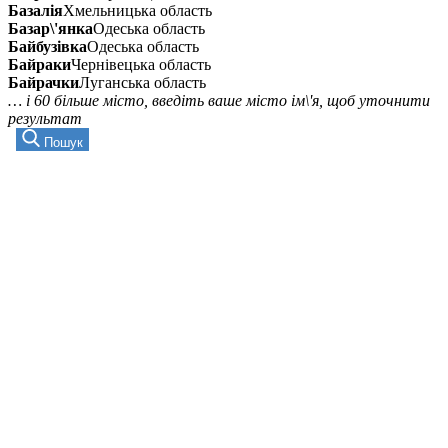
Базалія
Хмельницька область
Базар\'янка
Одеська область
Байбузівка
Одеська область
Байраки
Чернівецька область
Байрачки
Луганська область
… і 60 більше місто, введіть ваше місто ім\'я, щоб уточнити
результат
Пошук