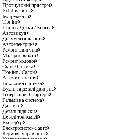
Протиугонні пристрої
Екіпірування
Інструменти
Тюнінг
Шини / Диски / Колеса
Автовикуп
Документи на авто
Автоелектрика
Ремонт двигунів
Малярні роботи
Ремонт ходової
Скло / Оптика
Тюнінг / Салон
Автоосвітлення
Вихлопна система
Вузли та деталі двигуна
Генератори, Стартери
Гальмівна система
Датчики
Деталі підвіски
Деталі трансмісії
Екстер'єр
Електросистема авто
Кермове управління