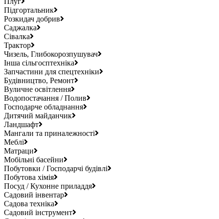
Плуг
Підгортальник
Розкидач добрив
Саджалка
Сівалка
Трактор
Чизель, Глибокорозпушувач
Інша сільгосптехніка
Запчастини для спецтехніки
Будівництво, Ремонт
Вуличне освітлення
Водопостачання / Полив
Господарче обладнання
Дитячий майданчик
Ландшафт
Мангали та приналежності
Меблі
Матраци
Мобільні басейни
Побутовки / Господарчі будівлі
Побутова хімія
Посуд / Кухонне приладдя
Садовий інвентар
Садова техніка
Садовий інструмент