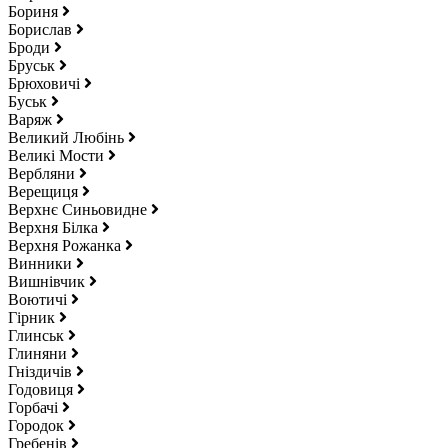
Бориня
Борислав
Броди
Бруськ
Брюховичі
Буськ
Варяж
Великий Любінь
Великі Мости
Вербляни
Верещиця
Верхнє Синьовидне
Верхня Білка
Верхня Рожанка
Винники
Вишнівчик
Воютичі
Гірник
Глинськ
Глиняни
Гніздичів
Годовиця
Горбачі
Городок
Гребенів