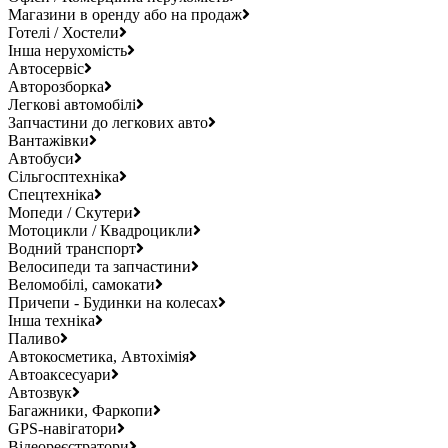
Магазини в оренду або на продаж
Готелі / Хостели
Інша нерухомість
Автосервіс
Авторозборка
Легкові автомобілі
Запчастини до легкових авто
Вантажівки
Автобуси
Сільгосптехніка
Спецтехніка
Мопеди / Скутери
Мотоцикли / Квадроцикли
Водний транспорт
Велосипеди та запчастини
Веломобілі, самокати
Причепи - Будинки на колесах
Інша техніка
Паливо
Автокосметика, Автохімія
Автоаксесуари
Автозвук
Багажники, Фаркопи
GPS-навігатори
Відеореєстратори