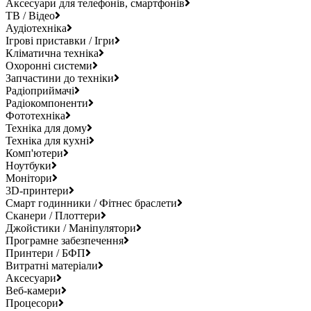
Аксесуари для телефонів, смартфонів
ТВ / Відео
Аудіотехніка
Ігрові приставки / Ігри
Кліматична техніка
Охоронні системи
Запчастини до техніки
Радіоприймачі
Радіокомпоненти
Фототехніка
Техніка для дому
Техніка для кухні
Комп'ютери
Ноутбуки
Монітори
3D-принтери
Смарт годинники / Фітнес браслети
Сканери / Плоттери
Джойстики / Маніпулятори
Програмне забезпечення
Принтери / БФП
Витратні матеріали
Аксесуари
Веб-камери
Процесори