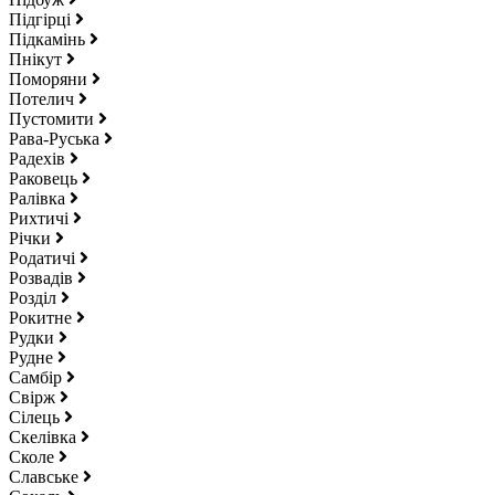
Підгірці
Підкамінь
Пнікут
Поморяни
Потелич
Пустомити
Рава-Руська
Радехів
Раковець
Ралівка
Рихтичі
Річки
Родатичі
Розвадів
Розділ
Рокитне
Рудки
Рудне
Самбір
Свірж
Сілець
Скелівка
Сколе
Славське