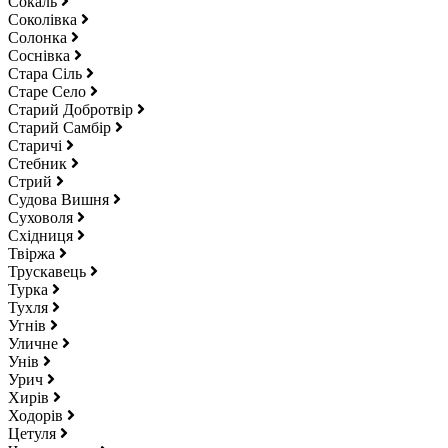
Сокаль
Соколівка
Солонка
Соснівка
Стара Сіль
Старе Село
Старий Добротвір
Старий Самбір
Старичі
Стебник
Стрий
Судова Вишня
Суховоля
Східниця
Твіржа
Трускавець
Турка
Тухля
Угнів
Уличне
Унів
Урич
Хирів
Ходорів
Цетуля