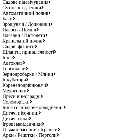
Садове підсвічування
Сутінкові датчики
Автоматичний полив
Баки
Зрошувачі / Дощовики
Насоси / Помпи
Насадки / Пістолети
Крапельний полив
Садові фітинги
Шланги, приналежності
Інше
Автоклав
Горіхоколи
Зернодробарки / Млини
Інкубатори
Коренеподрібнювачі
Медогонки
Преси виноградні
Соломорізки
Інше господарче обладнання
Дитячі пісочниці
Дитячі гірки
Ігрові майданчики
Пляжні басейни / Іграшки
Арки / Решітки / Перголи