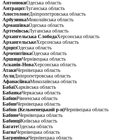
Антонюки
Одеська область
Антрацит
Луганська область
Апостолове
Дніпропетровська область
Арбузинка
Миколаївська область
Армашівка
Одеська область
Артемівськ
Луганська область
Архангельська Слобода
Херсонська область
Архангельське
Херсонська область
Арциз
Одеська область
Арчепитівка
Одеська область
Аршиця
Чернівецька область
Асканія-Нова
Херсонська область
Атаки
Чернівецька область
Аули
Дніпропетровська область
Афанасіївка
Миколаївська область
Бабаї
Харківська область
Бабанка
Черкаська область
Бабин
Рівненська область
Бабин
Чернівецька область
Бабин (Кельменецький р-н)
Чернівецька область
Бабине
Чернівецька область
Бабинці
Київська область
Багате
Одеська область
Багна
Чернівецька область
Багринівка
Чернівецька область