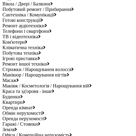
Вікна / Двері / Балкони
Побутовий ремонт / Прибирання
Сантехніка / Комунікації
Готові конструкції
Ремонт аудіотехніки
Телефони і смартфони
ТВ і відеотехніка
Ком'ютери
Кліматична техніка
Побутова техніка
Ігрові приставки
Ремонт іншої техніки
Стрижки / Нарощування волосся
Манікюр / Нарощування нігтів
Масаж
Макіяж / Косметологія / Нарощування вій
Краса та зд'оровя - інше
Будинки
Квартири
Оренда кімнат
Обмін нерухомості
Оренда нерухомості
Гаражі / Стоянки
Земля
Офіси / Комерційна нерухомість