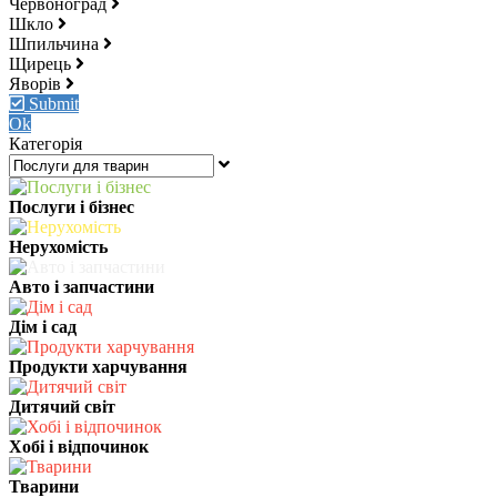
Червоноград
Шкло
Шпильчина
Щирець
Яворів
Submit
Ok
Категорія
Послуги і бізнес
Нерухомість
Авто і запчастини
Дім і сад
Продукти харчування
Дитячий світ
Хобі і відпочинок
Тварини