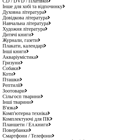
CD / DVD / Платівки
Інше для хобі та відпочинку
Духовна література
Довідкова література
Навчальна література
Художня література
Дитячі книги
Журнали, газети
Плакати, календарі
Інші книги
Акваріумістика
Гризуни
Собаки
Коти
Пташки
Рептилії
Зоотовари
Сільгосп тварини
Інші тварини
В'язка
Комп'ютерна техніка
Комплектуючі для ПК
Планшети / Ел.книги
Повербанки
Смартфони / Телефони