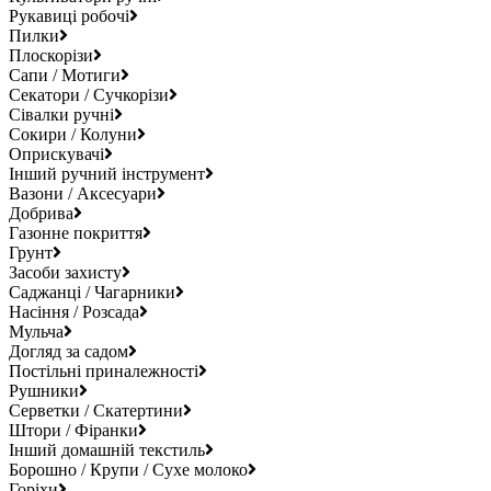
Рукавиці робочі
Пилки
Плоскорізи
Сапи / Мотиги
Секатори / Сучкорізи
Сівалки ручні
Сокири / Колуни
Оприскувачі
Інший ручний інструмент
Вазони / Аксесуари
Добрива
Газонне покриття
Грунт
Засоби захисту
Саджанці / Чагарники
Насіння / Розсада
Мульча
Догляд за садом
Постільні приналежності
Рушники
Серветки / Скатертини
Штори / Фіранки
Інший домашній текстиль
Борошно / Крупи / Сухе молоко
Горіхи