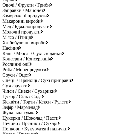
Овочі / Фрукти / Гриби
Заправки / Майонез
Заморожені продукти
Макаронні вироби
Мед / Бджолопродукти
Молочні продукти
М'ясо / Птиця
Хлібобулочні вироби
Насіння
Каші / Мюслі / Сухі сніданки
Консерви / Консервація
Рослинні олії
Риба / Морепродукти
Соуси / Оцет
Спеції / Прянощі / Сухі приправи
Сухофрукти
Чіпси / Снеки / Сухарики
Цукор / Сіль / Сода
Бісквіти / Торти / Кекси / Рулети
Зефір / Мармелад
Жувальна гумка
Цукерки / Шоколад / Пасти
Печиво / Пряники / Сухарі
Попкорн / Кукурудзяні палички