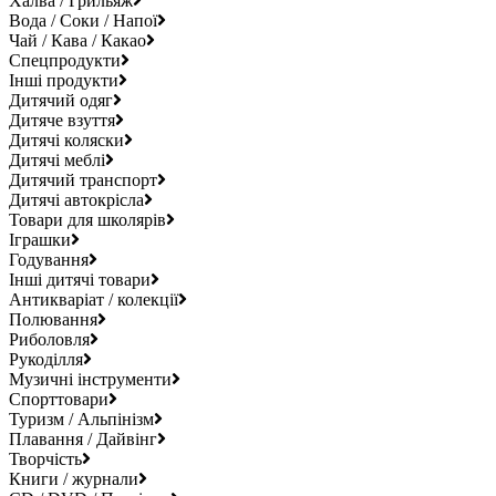
Халва / Грильяж
Вода / Соки / Напої
Чай / Кава / Какао
Спецпродукти
Інші продукти
Дитячий одяг
Дитяче взуття
Дитячі коляски
Дитячі меблі
Дитячий транспорт
Дитячі автокрісла
Товари для школярів
Іграшки
Годування
Інші дитячі товари
Антикваріат / колекції
Полювання
Риболовля
Рукоділля
Музичні інструменти
Спорттовари
Туризм / Альпінізм
Плавання / Дайвінг
Творчість
Книги / журнали