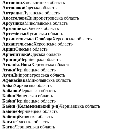
Антоніни
Хмельницька область
Антонюки
Одеська область
Антрацит
Луганська область
Апостолове
Дніпропетровська область
Арбузинка
Миколаївська область
Армашівка
Одеська область
Артемівськ
Луганська область
Архангельська Слобода
Херсонська область
Архангельське
Херсонська область
Арциз
Одеська область
Арчепитівка
Одеська область
Аршиця
Чернівецька область
Асканія-Нова
Херсонська область
Атаки
Чернівецька область
Аули
Дніпропетровська область
Афанасіївка
Миколаївська область
Бабаї
Харківська область
Бабанка
Черкаська область
Бабин
Рівненська область
Бабин
Чернівецька область
Бабин (Кельменецький р-н)
Чернівецька область
Бабине
Чернівецька область
Бабинці
Київська область
Багате
Одеська область
Багна
Чернівецька область