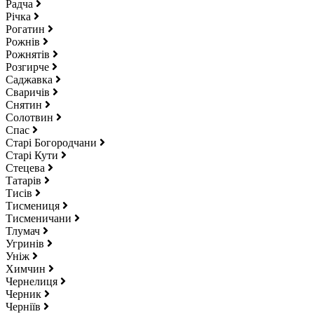
Радча
Річка
Рогатин
Рожнів
Рожнятів
Розгирче
Саджавка
Сваричів
Снятин
Солотвин
Спас
Старі Богородчани
Старі Кути
Стецева
Татарів
Тисів
Тисмениця
Тисменичани
Тлумач
Угринів
Уніж
Химчин
Чернелиця
Черник
Черніїв