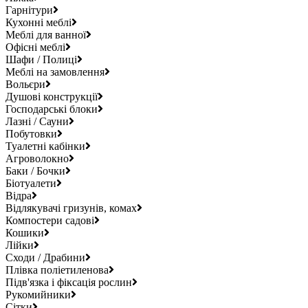
Гарнітури
Кухонні меблі
Меблі для ванної
Офісні меблі
Шафи / Полиці
Меблі на замовлення
Вольєри
Душові конструкції
Господарські блоки
Лазні / Сауни
Побутовки
Туалетні кабінки
Агроволокно
Баки / Бочки
Біотуалети
Відра
Відлякувачі гризунів, комах
Компостери садові
Кошики
Лійки
Сходи / Драбини
Плівка поліетиленова
Підв'язка і фіксація рослин
Рукомийники
Сітки