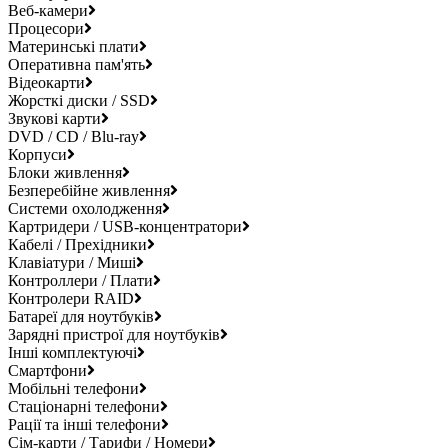
Веб-камери
Процесори
Материнські плати
Оперативна пам'ять
Відеокарти
Жорсткі диски / SSD
Звукові карти
DVD / CD / Blu-ray
Корпуси
Блоки живлення
Безперебійне живлення
Системи охолодження
Картридери / USB-концентратори
Кабелі / Прехідники
Клавіатури / Миші
Контроллери / Плати
Контролери RAID
Батареї для ноутбуків
Зарядні пристрої для ноутбуків
Інші комплектуючі
Смартфони
Мобільні телефони
Стаціонарні телефони
Рації та інші телефони
Сім-карти / Тарифи / Номери