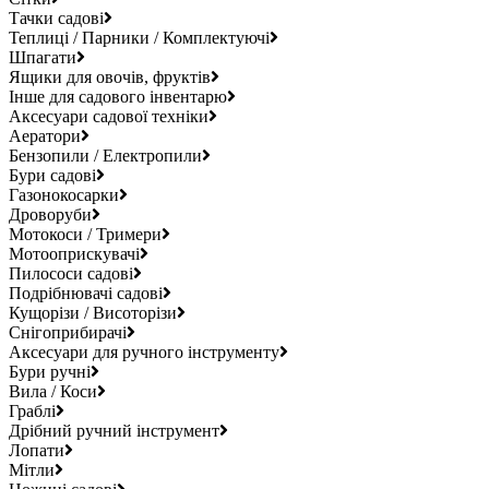
Тачки садові
Теплиці / Парники / Комплектуючі
Шпагати
Ящики для овочів, фруктів
Інше для садового інвентарю
Аксесуари садової техніки
Аератори
Бензопили / Електропили
Бури садові
Газонокосарки
Дроворуби
Мотокоси / Тримери
Мотооприскувачі
Пилососи садові
Подрібнювачі садові
Кущорізи / Висоторізи
Снігоприбирачі
Аксесуари для ручного інструменту
Бури ручні
Вила / Коси
Граблі
Дрібний ручний інструмент
Лопати
Мітли