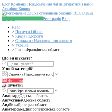
Блог
Компанії
Повідомлення
ЧаПи
Зв'язатися з нами
Аукціони
Кошик
Додати оголошення
Реєстрація
Вхід
Rego
>
Послуги і бізнес
>
Краса і Здоров'я
>
Стрижки / Нарощування волосся
>
Україна
>
Івано-Франківська область
Що ви шукаєте?
У якій категорії?
Фильтри
Де шукати?
Авангард
Одеська область
Августівка
Одеська область
Авдіївка
Донецька область
Авіаторське
Дніпропетровська область