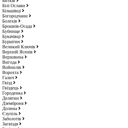
Битків
Білі Ослави
Більшівці
Богородчани
Болехів
Брошнів-Осада
Бубнище
Букачівці
Бурштин
Великий Ключів
Верхній Ясенів
Верховина
Вигода
Войнилів
Ворохта
Галич
Гвізд
Гвіздець
Городенка
Делятин
Дземброня
Долина
Єзупіль
Заболотів
Загвіздя