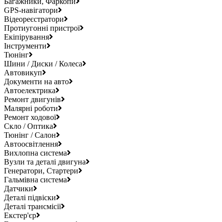
Багажники, Фаркопи
GPS-навігатори
Відеореєстратори
Протиугонні пристрої
Екіпірування
Інструменти
Тюнінг
Шини / Диски / Колеса
Автовикуп
Документи на авто
Автоелектрика
Ремонт двигунів
Малярні роботи
Ремонт ходової
Скло / Оптика
Тюнінг / Салон
Автоосвітлення
Вихлопна система
Вузли та деталі двигуна
Генератори, Стартери
Гальмівна система
Датчики
Деталі підвіски
Деталі трансмісії
Екстер'єр