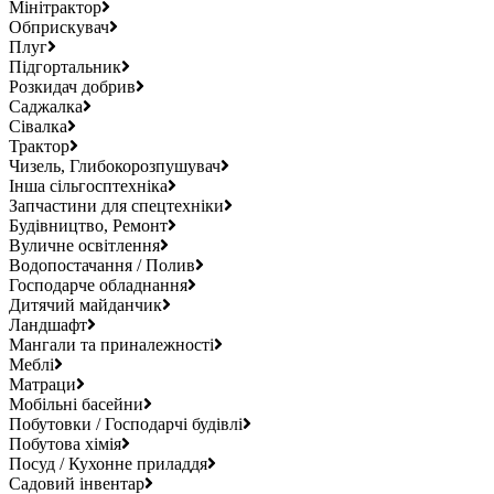
Мінітрактор
Обприскувач
Плуг
Підгортальник
Розкидач добрив
Саджалка
Сівалка
Трактор
Чизель, Глибокорозпушувач
Інша сільгосптехніка
Запчастини для спецтехніки
Будівництво, Ремонт
Вуличне освітлення
Водопостачання / Полив
Господарче обладнання
Дитячий майданчик
Ландшафт
Мангали та приналежності
Меблі
Матраци
Мобільні басейни
Побутовки / Господарчі будівлі
Побутова хімія
Посуд / Кухонне приладдя
Садовий інвентар