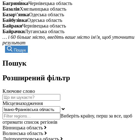
Багринівка
Чернівецька область
Базалія
Хмельницька область
Базар\'янка
Одеська область
Байбузівка
Одеська область
Байраки
Чернівецька область
Байрачки
Луганська область
… і 60 більше місто, введіть ваше місто ім\'я, щоб уточнити
результат
Пошук
Пошук
Розширений фільтр
Ключове слово
Місцезнаходження
Вінницька область
Волинська область
Дніпропетровська область