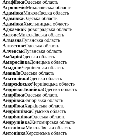
Агафіївка
Одеська область
Агрономія
Миколаївська область
Адамівка
Миколаївська область
Адамівка
Одеська область
Адамівка
Хмельницька область
Аджамка
Кіровоградська область
Актове
Миколаївська область
Алмазна
Луганська область
Алтестове
Одеська область
Алчевськ
Луганська область
Амбарів
Одеська область
Амвросіївка
Донецька область
Анадоли
Чернівецька область
Ананьїв
Одеська область
Анатолівка
Одеська область
Андреківське
Чернівецька область
Андрієво-Іванівка
Одеська область
Андріївка
Одеська область
Андріївка
Запорізька область
Андріївка
Харківська область
Андріяшівка
Сумська область
Андріяшівка
Одеська область
Андрушівка
Житомирська область
Антонівка
Миколаївська область
Антонівка
Херсонська область