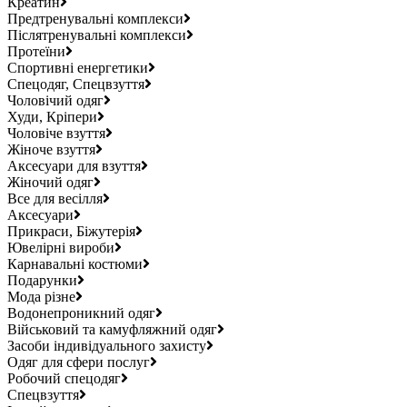
Креатин
Предтренувальні комплекси
Післятренувальні комплекси
Протеїни
Спортивні енергетики
Спецодяг, Спецвзуття
Чоловічий одяг
Худи, Кріпери
Чоловіче взуття
Жіноче взуття
Аксесуари для взуття
Жіночий одяг
Все для весілля
Аксесуари
Прикраси, Біжутерія
Ювелірні вироби
Карнавальні костюми
Подарунки
Мода різне
Водонепроникний одяг
Військовий та камуфляжний одяг
Засоби індивідуального захисту
Одяг для сфери послуг
Робочий спецодяг
Спецвзуття