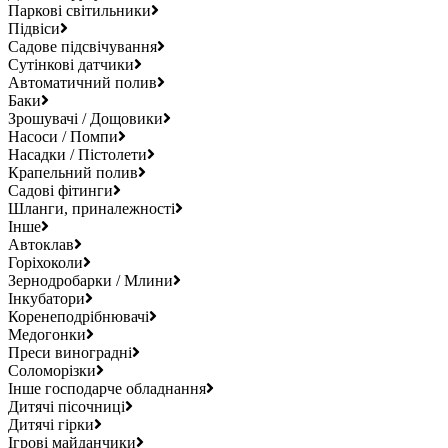
Паркові світильники
Підвіси
Садове підсвічування
Сутінкові датчики
Автоматичний полив
Баки
Зрошувачі / Дощовики
Насоси / Помпи
Насадки / Пістолети
Крапельний полив
Садові фітинги
Шланги, приналежності
Інше
Автоклав
Горіхоколи
Зернодробарки / Млини
Інкубатори
Коренеподрібнювачі
Медогонки
Преси виноградні
Соломорізки
Інше господарче обладнання
Дитячі пісочниці
Дитячі гірки
Ігрові майданчики