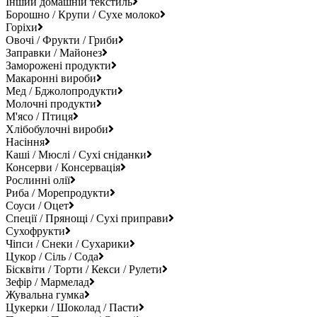
Інший домашній текстиль
Борошно / Крупи / Сухе молоко
Горіхи
Овочі / Фрукти / Гриби
Заправки / Майонез
Заморожені продукти
Макаронні вироби
Мед / Бджолопродукти
Молочні продукти
М'ясо / Птиця
Хлібобулочні вироби
Насіння
Каші / Мюслі / Сухі сніданки
Консерви / Консервація
Рослинні олії
Риба / Морепродукти
Соуси / Оцет
Спеції / Прянощі / Сухі приправи
Сухофрукти
Чіпси / Снеки / Сухарики
Цукор / Сіль / Сода
Бісквіти / Торти / Кекси / Рулети
Зефір / Мармелад
Жувальна гумка
Цукерки / Шоколад / Пасти