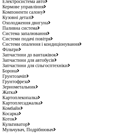
Електросистема авто
Кермове управління
Компоненти салону
Кузовні деталі
Охолодження двигуна
Паливна система
Система запалювання
Системи подачі повітря
Системи опалення і кондиціонування
Фільтри
Запчастини до вантажівок
Запчастини для автобусів
Запчастини для сільгосптехніки
Борона
Грунтозачіп
Грунтофреза
Зернометальник
Жатка
Картоплекопалка
Картоплесаджалка
Комбайн
Косарка
Коток
Культиватор
Мульчувач, Подрібнювач