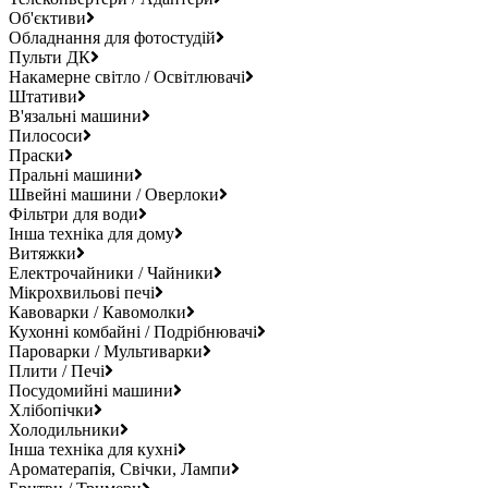
Об'єктиви
Обладнання для фотостудій
Пульти ДК
Накамерне світло / Освітлювачі
Штативи
В'язальні машини
Пилососи
Праски
Пральні машини
Швейні машини / Оверлоки
Фільтри для води
Інша техніка для дому
Витяжки
Електрочайники / Чайники
Мікрохвильові печі
Кавоварки / Кавомолки
Кухонні комбайні / Подрібнювачі
Пароварки / Мультиварки
Плити / Печі
Посудомийні машини
Хлібопічки
Холодильники
Інша техніка для кухні
Ароматерапія, Свічки, Лампи