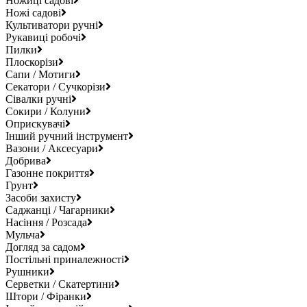
Ножиці садові
Ножі садові
Культиватори ручні
Рукавиці робочі
Пилки
Плоскорізи
Сапи / Мотиги
Секатори / Сучкорізи
Сівалки ручні
Сокири / Колуни
Оприскувачі
Інший ручний інструмент
Вазони / Аксесуари
Добрива
Газонне покриття
Грунт
Засоби захисту
Саджанці / Чагарники
Насіння / Розсада
Мульча
Догляд за садом
Постільні приналежності
Рушники
Серветки / Скатертини
Штори / Фіранки