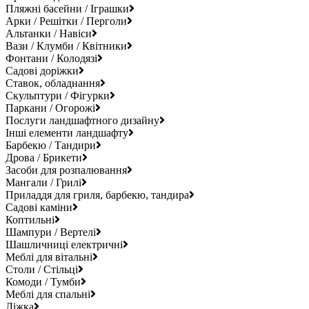
Пляжні басейни / Іграшки
Арки / Решітки / Перголи
Альтанки / Навіси
Вази / Клумби / Квітники
Фонтани / Колодязі
Садові доріжки
Ставок, обладнання
Скульптури / Фігурки
Паркани / Огорожі
Послуги ландшафтного дизайну
Інші елементи ландшафту
Барбекю / Тандири
Дрова / Брикети
Засоби для розпалювання
Мангали / Грилі
Приладдя для гриля, барбекю, тандира
Садові каміни
Коптильні
Шампури / Вертелі
Шашличниці електричні
Меблі для вітальні
Столи / Стільці
Комоди / Тумби
Меблі для спальні
Ліжка