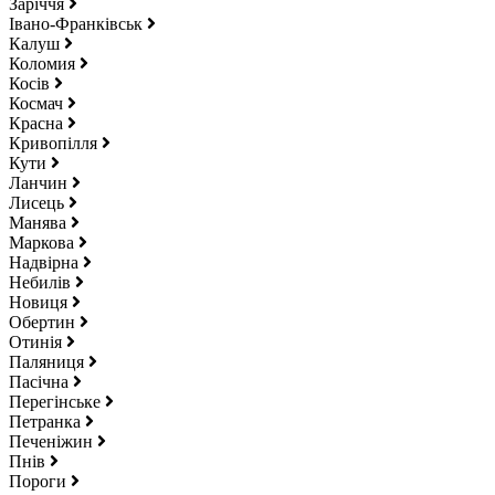
Заріччя
Івано-Франківськ
Калуш
Коломия
Косів
Космач
Красна
Кривопілля
Кути
Ланчин
Лисець
Манява
Маркова
Надвірна
Небилів
Новиця
Обертин
Отинія
Паляниця
Пасічна
Перегінське
Петранка
Печеніжин
Пнів
Пороги