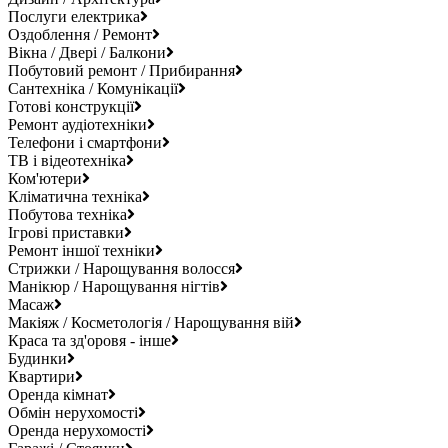
Послуги електрика
Оздоблення / Ремонт
Вікна / Двері / Балкони
Побутовий ремонт / Прибирання
Сантехніка / Комунікації
Готові конструкції
Ремонт аудіотехніки
Телефони і смартфони
ТВ і відеотехніка
Ком'ютери
Кліматична техніка
Побутова техніка
Ігрові приставки
Ремонт іншої техніки
Стрижки / Нарощування волосся
Манікюр / Нарощування нігтів
Масаж
Макіяж / Косметологія / Нарощування вій
Краса та зд'оровя - інше
Будинки
Квартири
Оренда кімнат
Обмін нерухомості
Оренда нерухомості