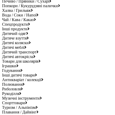
Печиво / Пряники / Сухарі
Попкорн / Кукурудзяні палички
Халва / Грильяж
Вода / Соки / Напої
Чай / Кава / Какао
Спецпродукти
Інші продукти
Дитячий одяг
Дитяче взуття
Дитячі коляски
Дитячі меблі
Дитячий транспорт
Дитячі автокрісла
Товари для школярів
Іграшки
Годування
Інші дитячі товари
Антикваріат / колекції
Полювання
Риболовля
Рукоділля
Музичні інструменти
Спорттовари
Туризм / Альпінізм
Плавання / Дайвінг