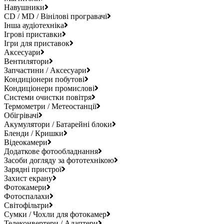
Навушники
CD / MD / Вінілові програвачі
Інша аудіотехніка
Ігрові приставки
Ігри для приставок
Аксесуари
Вентилятори
Запчастини / Аксесуари
Кондиціонери побутові
Кондиціонери промислові
Системи очистки повітря
Термометри / Метеостанції
Обігрівачі
Акумулятори / Батарейні блоки
Бленди / Кришки
Відеокамери
Додаткове фотообладнання
Засоби догляду за фототехнікою
Зарядні пристрої
Захист екрану
Фотокамери
Фотоспалахи
Світофільтри
Сумки / Чохли для фотокамер
Телеконвертери / Адаптери