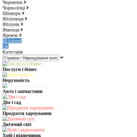
Чернятин
Чорнолізці
Шешори
Яблуниця
Яблунів
Ямниця
Яремче
Submit
Ok
Категорія
Послуги і бізнес
Нерухомість
Авто і запчастини
Дім і сад
Продукти харчування
Дитячий світ
Хобі і відпочинок