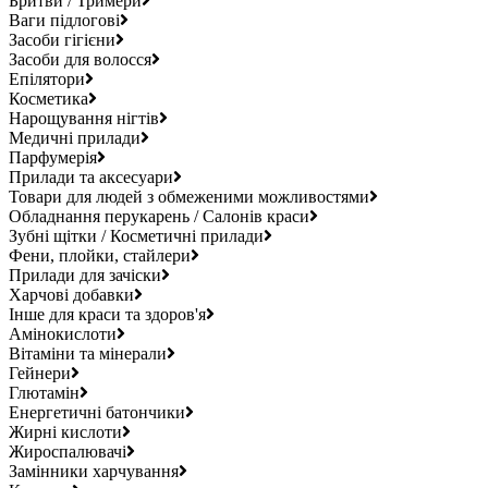
Бритви / Тримери
Ваги підлогові
Засоби гігієни
Засоби для волосся
Епілятори
Косметика
Нарощування нігтів
Медичні прилади
Парфумерія
Прилади та аксесуари
Товари для людей з обмеженими можливостями
Обладнання перукарень / Салонів краси
Зубні щітки / Косметичні прилади
Фени, плойки, стайлери
Прилади для зачіски
Харчові добавки
Інше для краси та здоров'я
Амінокислоти
Вітаміни та мінерали
Гейнери
Глютамін
Енергетичні батончики
Жирні кислоти
Жироспалювачі
Замінники харчування