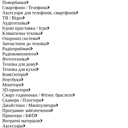
Повербанки
Смартфони / Телефони
Аксесуари для телефонів, смартфонів
ТВ / Відео
Аудіотехніка
Ігрові приставки / Ігри
Кліматична техніка
Охоронні системи
Запчастини до техніки
Радіоприймачі
Радіокомпоненти
Фототехніка
Техніка для дому
Техніка для кухні
Комп'ютери
Ноутбуки
Монітори
3D-принтери
Смарт годинники / Фітнес браслети
Сканери / Плоттери
Джойстики / Маніпулятори
Програмне забезпечення
Принтери / БФП
Витратні матеріали
Аксесуари