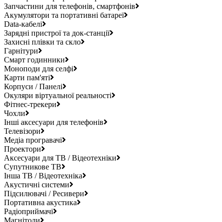
Запчастини для телефонів, смартфонів
Акумулятори та портативні батареї
Data-кабелі
Зарядні пристрої та док-станції
Захисні плівки та скло
Гарнітури
Смарт годинники
Моноподи для селфі
Карти пам'яті
Корпуси / Панелі
Окуляри віртуальної реальності
Фітнес-трекери
Чохли
Інші аксесуари для телефонів
Телевізори
Медіа програвачі
Проектори
Аксесуари для ТВ / Відеотехніки
Супутникове ТВ
Інша ТВ / Відеотехніка
Акустичні системи
Підсилювачі / Ресивери
Портативна акустика
Радіоприймачі
Магнітоли