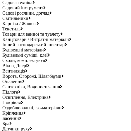
Садова техніка
Садовий інструмент
Садові рослини, догляд
Світильники
Карнізи / Жалюзі
Текстиль
Товари для ванної та туалету
Канцтовари / Витратні матеріали
Інший господарський інвентар
Будівельні матеріали
Будівельні суміші, клеї
Сходи, комплектуючі
Вікна, Двері
Вентиляція
Ворота, Огорожі, Шлагбауми
Опалення
Сантехніка, Водопостачання
Підлога
Освітлення, Електрика
Покрівля
Оздоблювальні, ізо-матеріали
Кріплення
Басейни
Бра
Датчики руху