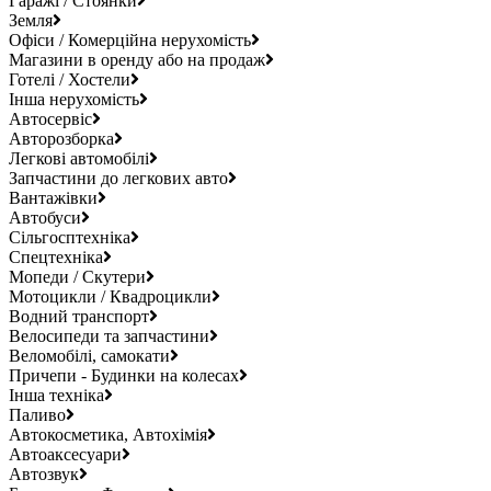
Гаражі / Стоянки
Земля
Офіси / Комерційна нерухомість
Магазини в оренду або на продаж
Готелі / Хостели
Інша нерухомість
Автосервіс
Авторозборка
Легкові автомобілі
Запчастини до легкових авто
Вантажівки
Автобуси
Сільгосптехніка
Спецтехніка
Мопеди / Скутери
Мотоцикли / Квадроцикли
Водний транспорт
Велосипеди та запчастини
Веломобілі, самокати
Причепи - Будинки на колесах
Інша техніка
Паливо
Автокосметика, Автохімія
Автоаксесуари
Автозвук