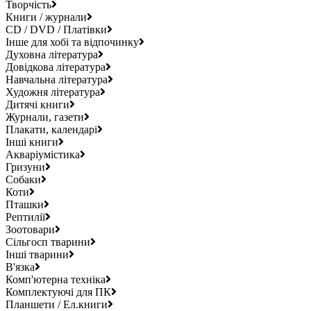
Творчість
Книги / журнали
CD / DVD / Платівки
Інше для хобі та відпочинку
Духовна література
Довідкова література
Навчальна література
Художня література
Дитячі книги
Журнали, газети
Плакати, календарі
Інші книги
Акваріумістика
Гризуни
Собаки
Коти
Пташки
Рептилії
Зоотовари
Сільгосп тварини
Інші тварини
В'язка
Комп'ютерна техніка
Комплектуючі для ПК
Планшети / Ел.книги