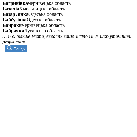
Багринівка
Чернівецька область
Базалія
Хмельницька область
Базар\'янка
Одеська область
Байбузівка
Одеська область
Байраки
Чернівецька область
Байрачки
Луганська область
… і 60 більше місто, введіть ваше місто ім\'я, щоб уточнити
результат
Пошук