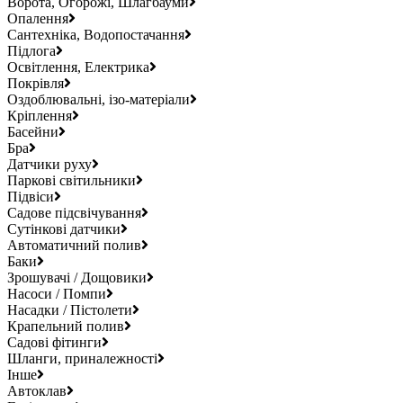
Ворота, Огорожі, Шлагбауми
Опалення
Сантехніка, Водопостачання
Підлога
Освітлення, Електрика
Покрівля
Оздоблювальні, ізо-матеріали
Кріплення
Басейни
Бра
Датчики руху
Паркові світильники
Підвіси
Садове підсвічування
Сутінкові датчики
Автоматичний полив
Баки
Зрошувачі / Дощовики
Насоси / Помпи
Насадки / Пістолети
Крапельний полив
Садові фітинги
Шланги, приналежності
Інше
Автоклав