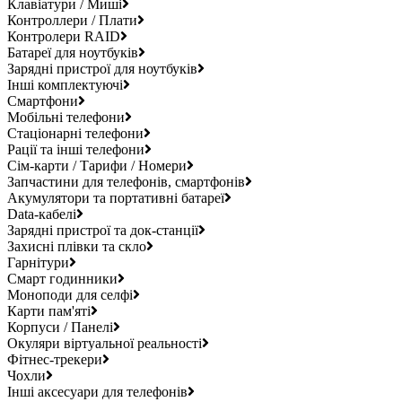
Клавіатури / Миші
Контроллери / Плати
Контролери RAID
Батареї для ноутбуків
Зарядні пристрої для ноутбуків
Інші комплектуючі
Смартфони
Мобільні телефони
Стаціонарні телефони
Рації та інші телефони
Сім-карти / Тарифи / Номери
Запчастини для телефонів, смартфонів
Акумулятори та портативні батареї
Data-кабелі
Зарядні пристрої та док-станції
Захисні плівки та скло
Гарнітури
Смарт годинники
Моноподи для селфі
Карти пам'яті
Корпуси / Панелі
Окуляри віртуальної реальності
Фітнес-трекери
Чохли
Інші аксесуари для телефонів