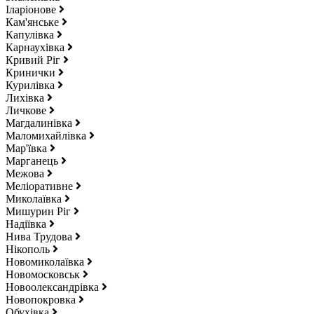
Іларіонове
Кам'янське
Капулівка
Карнаухівка
Кривий Ріг
Кринички
Курилівка
Лихівка
Личкове
Магдалинівка
Маломихайлівка
Мар'ївка
Марганець
Межова
Меліоративне
Миколаївка
Мишурин Ріг
Надіївка
Нива Трудова
Нікополь
Новомиколаївка
Новомосковськ
Новоолександрівка
Новопокровка
Обухівка