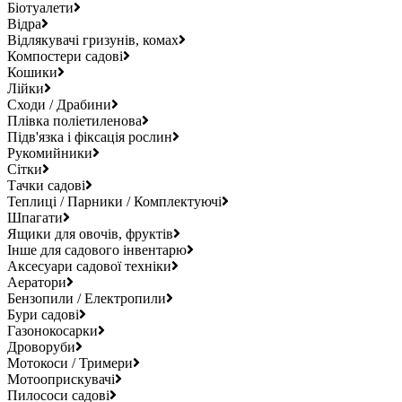
Біотуалети
Відра
Відлякувачі гризунів, комах
Компостери садові
Кошики
Лійки
Сходи / Драбини
Плівка поліетиленова
Підв'язка і фіксація рослин
Рукомийники
Сітки
Тачки садові
Теплиці / Парники / Комплектуючі
Шпагати
Ящики для овочів, фруктів
Інше для садового інвентарю
Аксесуари садової техніки
Аератори
Бензопили / Електропили
Бури садові
Газонокосарки
Дроворуби
Мотокоси / Тримери
Мотооприскувачі
Пилососи садові