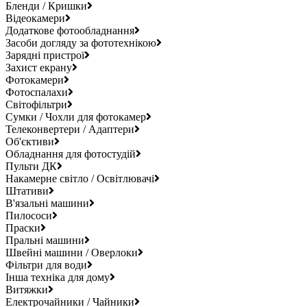
Бленди / Кришки
Відеокамери
Додаткове фотообладнання
Засоби догляду за фототехнікою
Зарядні пристрої
Захист екрану
Фотокамери
Фотоспалахи
Світофільтри
Сумки / Чохли для фотокамер
Телеконвертери / Адаптери
Об'єктиви
Обладнання для фотостудій
Пульти ДК
Накамерне світло / Освітлювачі
Штативи
В'язальні машини
Пилососи
Праски
Пральні машини
Швейні машини / Оверлоки
Фільтри для води
Інша техніка для дому
Витяжки
Електрочайники / Чайники