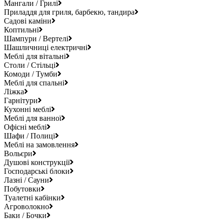
Мангали / Грилі
Приладдя для гриля, барбекю, тандира
Садові каміни
Коптильні
Шампури / Вертелі
Шашличниці електричні
Меблі для вітальні
Столи / Стільці
Комоди / Тумби
Меблі для спальні
Ліжка
Гарнітури
Кухонні меблі
Меблі для ванної
Офісні меблі
Шафи / Полиці
Меблі на замовлення
Вольєри
Душові конструкції
Господарські блоки
Лазні / Сауни
Побутовки
Туалетні кабінки
Агроволокно
Баки / Бочки