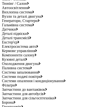
Тюнінг / Салон
Автоосвітлення
Вихлопна система
Вузли та деталі двигуна
Генератори, Стартери
Гальмівна система
Датчики
Деталі підвіски
Деталі трансмісії
Екстер'єр
Електросистема авто
Кермове управління
Компоненти салону
Кузовні деталі
Охолодження двигуна
Паливна система
Система запалювання
Системи подачі повітря
Системи опалення і кондиціонування
Фільтри
Запчастини до вантажівок
Запчастини для автобусів
Запчастини для сільгосптехніки
Борона
Грунтозачіп