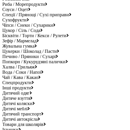
Риба / Морепродукти
Соуси / Оцет
Спеції / Прянощі / Сухі приправи
Сухофрукти
Чіпси / Снеки / Сухарики
Цукор / Сіль / Сода
Бісквіти / Торти / Кекси / Рулети
Зефір / Мармелад
Жувальна гумка
Цукерки / Шоколад / Пасти
Печиво / Пряники / Сухарі
Попкорн / Кукурудзяні палички
Халва / Грильяж
Вода / Соки / Напої
Чай / Кава / Какао
Спецпродукти
Інші продукти
Дитячий одяг
Дитяче взуття
Дитячі коляски
Дитячі меблі
Дитячий транспорт
Дитячі автокрісла
Товари для школярів
Іграшки