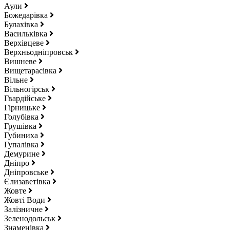
Аули
Божедарівка
Булахівка
Васильківка
Верхівцеве
Верхньодніпровськ
Вишневе
Вищетарасівка
Вільне
Вільногірськ
Гвардійське
Гірницьке
Голубівка
Грушівка
Губиниха
Гупалівка
Демурине
Дніпро
Дніпровське
Єлизаветівка
Жовте
Жовті Води
Залізничне
Зеленодольськ
Знаменівка