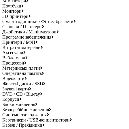
Комп'ютери
Ноутбуки
Монітори
3D-принтери
Смарт годинники / Фітнес браслети
Сканери / Плоттери
Джойстики / Маніпулятори
Програмне забезпечення
Принтери / БФП
Витратні матеріали
Аксесуари
Веб-камери
Процесори
Материнські плати
Оперативна пам'ять
Відеокарти
Жорсткі диски / SSD
Звукові карти
DVD / CD / Blu-ray
Корпуси
Блоки живлення
Безперебійне живлення
Системи охолодження
Картридери / USB-концентратори
Кабелі / Прехідники