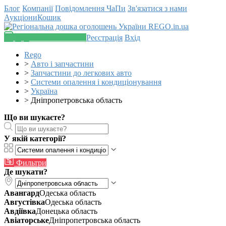
Блог
Компанії
Повідомлення
ЧаПи
Зв'язатися з нами
Аукціони
Кошик
Додати оголошення
Реєстрація
Вхід
Rego
>
Авто і запчастини
>
Запчастини до легкових авто
>
Системи опалення і кондиціонування
>
Україна
>
Дніпропетровська область
Що ви шукаєте?
У якій категорії?
Фильтри
Де шукати?
Авангард
Одеська область
Августівка
Одеська область
Авдіївка
Донецька область
Авіаторське
Дніпропетровська область