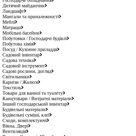
Господарче обладнання
Дитячий майданчик
Ландшафт
Мангали та приналежності
Меблі
Матраци
Мобільні басейни
Побутовки / Господарчі будівлі
Побутова хімія
Посуд / Кухонне приладдя
Садовий інвентар
Садова техніка
Садовий інструмент
Садові рослини, догляд
Світильники
Карнізи / Жалюзі
Текстиль
Товари для ванної та туалету
Канцтовари / Витратні матеріали
Інший господарський інвентар
Будівельні матеріали
Будівельні суміші, клеї
Сходи, комплектуючі
Вікна, Двері
Вентиляція