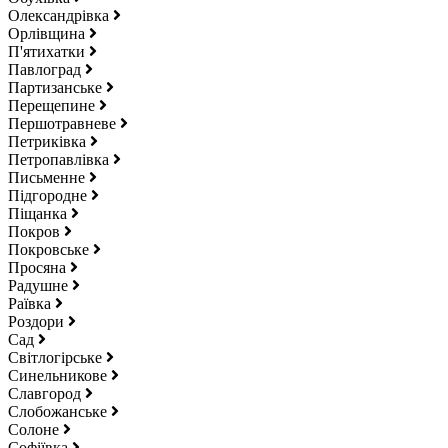
Олександрівка
Орлівщина
П'ятихатки
Павлоград
Партизанське
Перещепине
Першотравневе
Петриківка
Петропавлівка
Письменне
Підгородне
Піщанка
Покров
Покровське
Просяна
Радушне
Раївка
Роздори
Сад
Світлогірське
Синельникове
Славгород
Слобожанське
Солоне
Софіївка