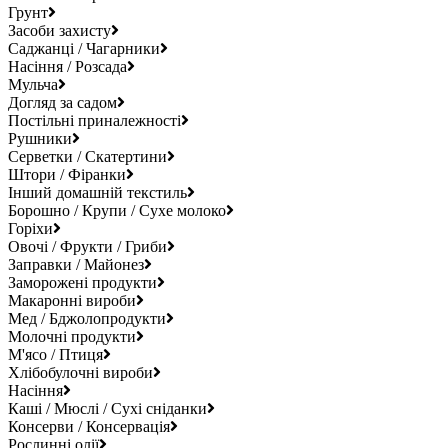
Грунт
Засоби захисту
Саджанці / Чагарники
Насіння / Розсада
Мульча
Догляд за садом
Постільні приналежності
Рушники
Серветки / Скатертини
Штори / Фіранки
Інший домашній текстиль
Борошно / Крупи / Сухе молоко
Горіхи
Овочі / Фрукти / Гриби
Заправки / Майонез
Заморожені продукти
Макаронні вироби
Мед / Бджолопродукти
Молочні продукти
М'ясо / Птиця
Хлібобулочні вироби
Насіння
Каші / Мюслі / Сухі сніданки
Консерви / Консервація
Рослинні олії