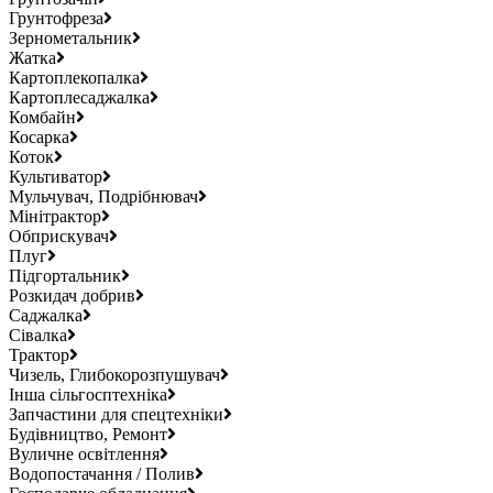
Грунтофреза
Зернометальник
Жатка
Картоплекопалка
Картоплесаджалка
Комбайн
Косарка
Коток
Культиватор
Мульчувач, Подрібнювач
Мінітрактор
Обприскувач
Плуг
Підгортальник
Розкидач добрив
Саджалка
Сівалка
Трактор
Чизель, Глибокорозпушувач
Інша сільгосптехніка
Запчастини для спецтехніки
Будівництво, Ремонт
Вуличне освітлення
Водопостачання / Полив