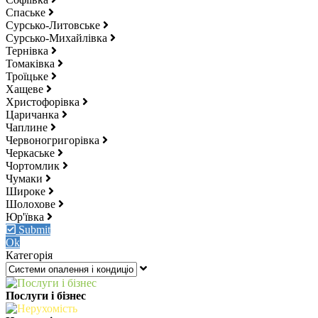
Спаське
Сурсько-Литовське
Сурсько-Михайлівка
Тернівка
Томаківка
Троїцьке
Хащеве
Христофорівка
Царичанка
Чаплине
Червоногригорівка
Черкаське
Чортомлик
Чумаки
Широке
Шолохове
Юр'ївка
Submit
Ok
Категорія
Послуги і бізнес