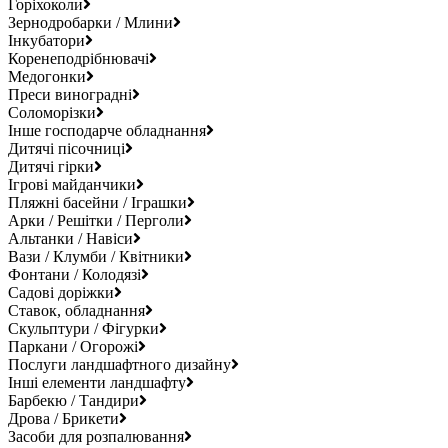
Горіхоколи
Зернодробарки / Млини
Інкубатори
Коренеподрібнювачі
Медогонки
Преси виноградні
Соломорізки
Інше господарче обладнання
Дитячі пісочниці
Дитячі гірки
Ігрові майданчики
Пляжні басейни / Іграшки
Арки / Решітки / Перголи
Альтанки / Навіси
Вази / Клумби / Квітники
Фонтани / Колодязі
Садові доріжки
Ставок, обладнання
Скульптури / Фігурки
Паркани / Огорожі
Послуги ландшафтного дизайну
Інші елементи ландшафту
Барбекю / Тандири
Дрова / Брикети
Засоби для розпалювання