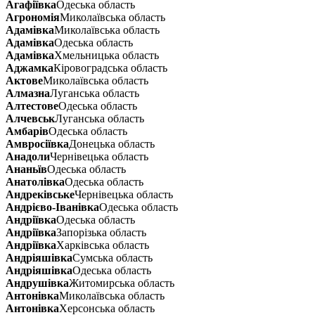
Агафіївка
Одеська область
Агрономія
Миколаївська область
Адамівка
Миколаївська область
Адамівка
Одеська область
Адамівка
Хмельницька область
Аджамка
Кіровоградська область
Актове
Миколаївська область
Алмазна
Луганська область
Алтестове
Одеська область
Алчевськ
Луганська область
Амбарів
Одеська область
Амвросіївка
Донецька область
Анадоли
Чернівецька область
Ананьїв
Одеська область
Анатолівка
Одеська область
Андреківське
Чернівецька область
Андрієво-Іванівка
Одеська область
Андріївка
Одеська область
Андріївка
Запорізька область
Андріївка
Харківська область
Андріяшівка
Сумська область
Андріяшівка
Одеська область
Андрушівка
Житомирська область
Антонівка
Миколаївська область
Антонівка
Херсонська область