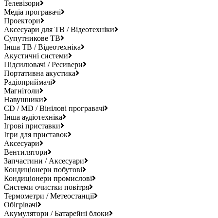
Телевізори
Медіа програвачі
Проектори
Аксесуари для ТВ / Відеотехніки
Супутникове ТВ
Інша ТВ / Відеотехніка
Акустичні системи
Підсилювачі / Ресивери
Портативна акустика
Радіоприймачі
Магнітоли
Навушники
CD / MD / Вінілові програвачі
Інша аудіотехніка
Ігрові приставки
Ігри для приставок
Аксесуари
Вентилятори
Запчастини / Аксесуари
Кондиціонери побутові
Кондиціонери промислові
Системи очистки повітря
Термометри / Метеостанції
Обігрівачі
Акумулятори / Батарейні блоки