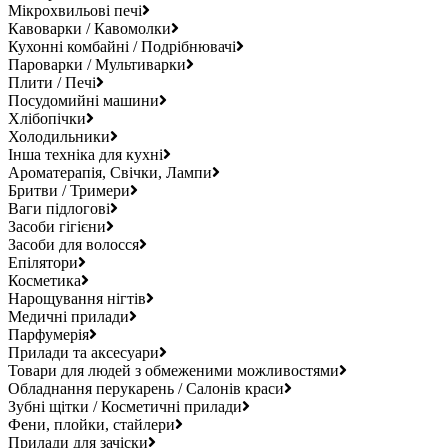
Мікрохвильові печі
Кавоварки / Кавомолки
Кухонні комбайні / Подрібнювачі
Пароварки / Мультиварки
Плити / Печі
Посудомийні машини
Хлібопічки
Холодильники
Інша техніка для кухні
Ароматерапія, Свічки, Лампи
Бритви / Тримери
Ваги підлогові
Засоби гігієни
Засоби для волосся
Епілятори
Косметика
Нарощування нігтів
Медичні прилади
Парфумерія
Прилади та аксесуари
Товари для людей з обмеженими можливостями
Обладнання перукарень / Салонів краси
Зубні щітки / Косметичні прилади
Фени, плойки, стайлери
Прилади для зачіски