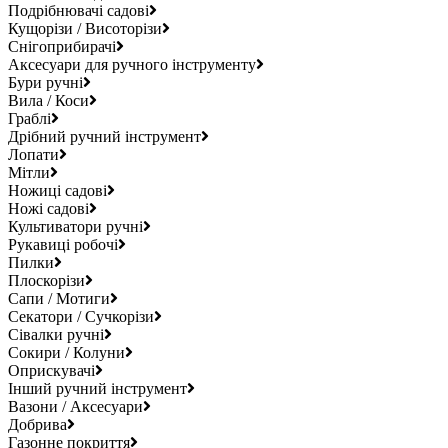
Подрібнювачі садові
Кущорізи / Висоторізи
Снігоприбирачі
Аксесуари для ручного інструменту
Бури ручні
Вила / Коси
Граблі
Дрібний ручний інструмент
Лопати
Мітли
Ножиці садові
Ножі садові
Культиватори ручні
Рукавиці робочі
Пилки
Плоскорізи
Сапи / Мотиги
Секатори / Сучкорізи
Сівалки ручні
Сокири / Колуни
Оприскувачі
Інший ручний інструмент
Вазони / Аксесуари
Добрива
Газонне покриття