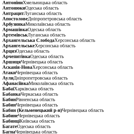
Антоніни
Хмельницька область
Антонюки
Одеська область
Антрацит
Луганська область
Апостолове
Дніпропетровська область
Арбузинка
Миколаївська область
Армашівка
Одеська область
Артемівськ
Луганська область
Архангельська Слобода
Херсонська область
Архангельське
Херсонська область
Арциз
Одеська область
Арчепитівка
Одеська область
Аршиця
Чернівецька область
Асканія-Нова
Херсонська область
Атаки
Чернівецька область
Аули
Дніпропетровська область
Афанасіївка
Миколаївська область
Бабаї
Харківська область
Бабанка
Черкаська область
Бабин
Рівненська область
Бабин
Чернівецька область
Бабин (Кельменецький р-н)
Чернівецька область
Бабине
Чернівецька область
Бабинці
Київська область
Багате
Одеська область
Багна
Чернівецька область