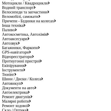
Мотоцикли / Квадроцикли
Водний транспорт
Велосипеди та запчастини
Веломобілі, самокати
Причепи - Будинки на колесах
Інша техніка
Паливо
Автокосметика, Автохімія
Автоаксесуари
Автозвук
Багажники, Фаркопи
GPS-навігатори
Відеореєстратори
Протиугонні пристрої
Екіпірування
Інструменти
Тюнінг
Шини / Диски / Колеса
Автовикуп
Документи на авто
Автоелектрика
Ремонт двигунів
Малярні роботи
Ремонт ходової
Скло / Оптика