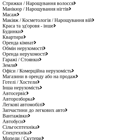
Стрижки / Нарощування волосся
Манікюр / Нарощування нігтів
Масаж
Макіяж / Косметологія / Нарощування вій
Краса та зд'оровя - інше
Будинки
Квартири
Оренда кімнат
Обмін нерухомості
Оренда нерухомості
Гаражі / Стоянки
Земля
Офіси / Комерційна нерухомість
Магазини в оренду або на продаж
Готелі / Хостели
Інша нерухомість
Автосервіс
Авторозборка
Легкові автомобілі
Запчастини до легкових авто
Вантажівки
Автобуси
Сільгосптехніка
Спецтехніка
Мопеди / Скутери