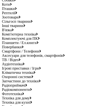
Собаки
Коти
Пташки
Рептилії
Зоотовари
Сільгосп тварини
Інші тварини
В'язка
Комп'ютерна техніка
Комплектуючі для ПК
Планшети / Ел.книги
Повербанки
Смартфони / Телефони
Аксесуари для телефонів, смартфонів
ТВ / Відео
Аудіотехніка
Ігрові приставки / Ігри
Кліматична техніка
Охоронні системи
Запчастини до техніки
Радіоприймачі
Радіокомпоненти
Фототехніка
Техніка для дому
Техніка для кухні