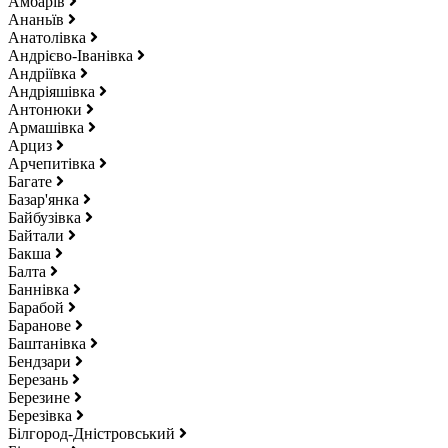
Амбарів
Ананьїв
Анатолівка
Андрієво-Іванівка
Андріївка
Андріяшівка
Антонюки
Армашівка
Арциз
Арчепитівка
Багате
Базар'янка
Байбузівка
Байтали
Бакша
Балта
Баннівка
Барабой
Баранове
Баштанівка
Бендзари
Березань
Березине
Березівка
Білгород-Дністровський