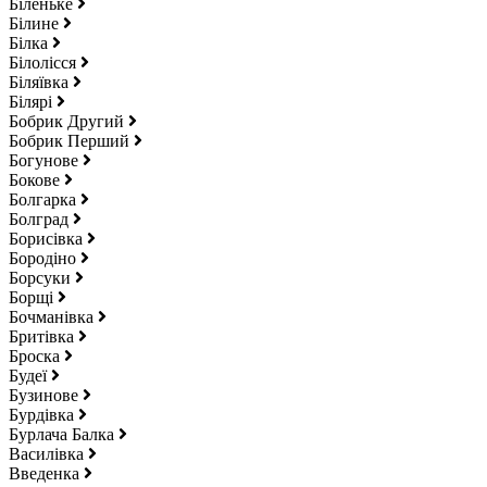
Біленьке
Білине
Білка
Білолісся
Біляївка
Білярі
Бобрик Другий
Бобрик Перший
Богунове
Бокове
Болгарка
Болград
Борисівка
Бородіно
Борсуки
Борщі
Бочманівка
Бритівка
Броска
Будеї
Бузинове
Бурдівка
Бурлача Балка
Василівка
Введенка