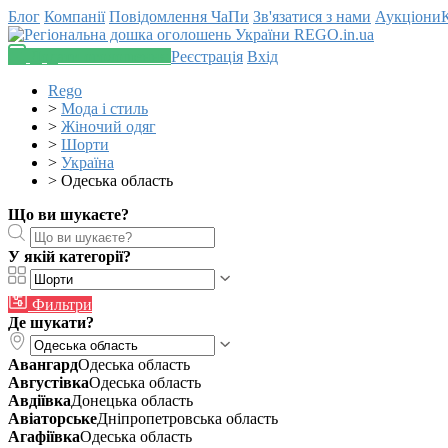
Блог
Компанії
Повідомлення
ЧаПи
Зв'язатися з нами
Аукціони
Додати оголошення
Реєстрація
Вхід
Rego
>
Мода і стиль
>
Жіночий одяг
>
Шорти
>
Україна
>
Одеська область
Що ви шукаєте?
У якій категорії?
Фильтри
Де шукати?
Авангард
Одеська область
Августівка
Одеська область
Авдіївка
Донецька область
Авіаторське
Дніпропетровська область
Агафіївка
Одеська область