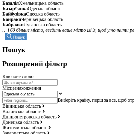
Базалія
Хмельницька область
Базар\'янка
Одеська область
Байбузівка
Одеська область
Байраки
Чернівецька область
Байрачки
Луганська область
… і 60 більше місто, введіть ваше місто ім\'я, щоб уточнити 
Пошук
Пошук
Розширений фільтр
Ключове слово
Місцезнаходження
Вінницька область
Волинська область
Дніпропетровська область
Донецька область
Житомирська область
Закарпатська область