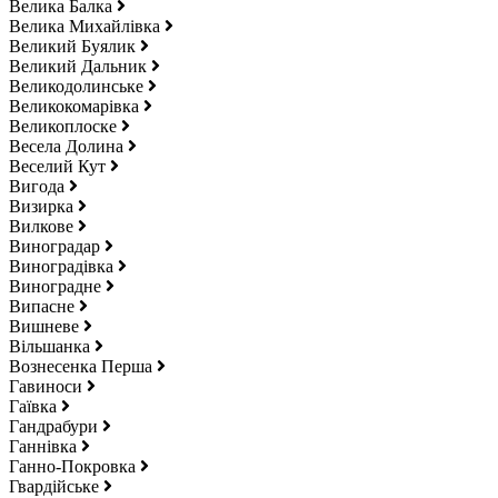
Велика Балка
Велика Михайлівка
Великий Буялик
Великий Дальник
Великодолинське
Великокомарівка
Великоплоске
Весела Долина
Веселий Кут
Вигода
Визирка
Вилкове
Виноградар
Виноградівка
Виноградне
Випасне
Вишневе
Вільшанка
Вознесенка Перша
Гавиноси
Гаївка
Гандрабури
Ганнівка
Ганно-Покровка
Гвардійське