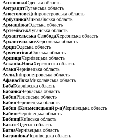
Антонюки
Одеська область
Антрацит
Луганська область
Апостолове
Дніпропетровська область
Арбузинка
Миколаївська область
Армашівка
Одеська область
Артемівськ
Луганська область
Архангельська Слобода
Херсонська область
Архангельське
Херсонська область
Арциз
Одеська область
Арчепитівка
Одеська область
Аршиця
Чернівецька область
Асканія-Нова
Херсонська область
Атаки
Чернівецька область
Аули
Дніпропетровська область
Афанасіївка
Миколаївська область
Бабаї
Харківська область
Бабанка
Черкаська область
Бабин
Рівненська область
Бабин
Чернівецька область
Бабин (Кельменецький р-н)
Чернівецька область
Бабине
Чернівецька область
Бабинці
Київська область
Багате
Одеська область
Багна
Чернівецька область
Багринівка
Чернівецька область