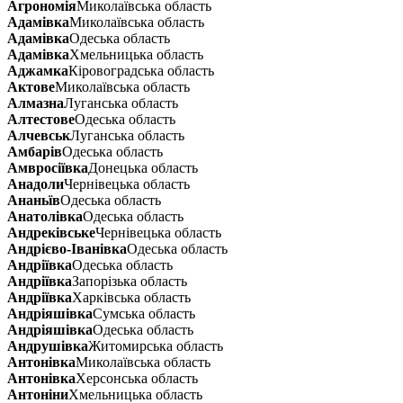
Агрономія
Миколаївська область
Адамівка
Миколаївська область
Адамівка
Одеська область
Адамівка
Хмельницька область
Аджамка
Кіровоградська область
Актове
Миколаївська область
Алмазна
Луганська область
Алтестове
Одеська область
Алчевськ
Луганська область
Амбарів
Одеська область
Амвросіївка
Донецька область
Анадоли
Чернівецька область
Ананьїв
Одеська область
Анатолівка
Одеська область
Андреківське
Чернівецька область
Андрієво-Іванівка
Одеська область
Андріївка
Одеська область
Андріївка
Запорізька область
Андріївка
Харківська область
Андріяшівка
Сумська область
Андріяшівка
Одеська область
Андрушівка
Житомирська область
Антонівка
Миколаївська область
Антонівка
Херсонська область
Антоніни
Хмельницька область