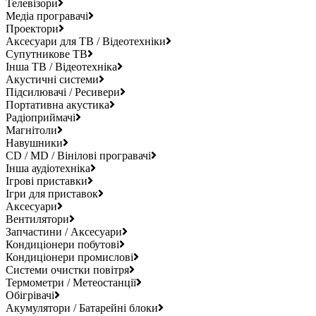
Телевізори
Медіа програвачі
Проектори
Аксесуари для ТВ / Відеотехніки
Супутникове ТВ
Інша ТВ / Відеотехніка
Акустичні системи
Підсилювачі / Ресивери
Портативна акустика
Радіоприймачі
Магнітоли
Навушники
CD / MD / Вінілові програвачі
Інша аудіотехніка
Ігрові приставки
Ігри для приставок
Аксесуари
Вентилятори
Запчастини / Аксесуари
Кондиціонери побутові
Кондиціонери промислові
Системи очистки повітря
Термометри / Метеостанції
Обігрівачі
Акумулятори / Батарейні блоки