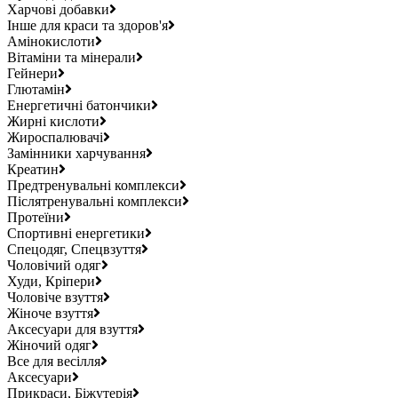
Харчові добавки
Інше для краси та здоров'я
Амінокислоти
Вітаміни та мінерали
Гейнери
Глютамін
Енергетичні батончики
Жирні кислоти
Жироспалювачі
Замінники харчування
Креатин
Предтренувальні комплекси
Післятренувальні комплекси
Протеїни
Спортивні енергетики
Спецодяг, Спецвзуття
Чоловічий одяг
Худи, Кріпери
Чоловіче взуття
Жіноче взуття
Аксесуари для взуття
Жіночий одяг
Все для весілля
Аксесуари
Прикраси, Біжутерія