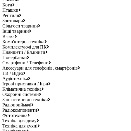
Коти
Пташки
Рептилії
Зоотовари
Сільгосп тварини
Інші тварини
В'язка
Комп'ютерна техніка
Комплектуючі для ПК
Планшети / Ел.книги
Повербанки
Смартфони / Телефони
Аксесуари для телефонів, смартфонів
ТВ / Відео
Аудіотехніка
Ігрові приставки / Ігри
Кліматична техніка
Охоронні системи
Запчастини до техніки
Радіоприймачі
Радіокомпоненти
Фототехніка
Техніка для дому
Техніка для кухні