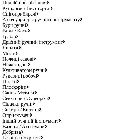
Подрібнювачі садові
Кущорізи / Висоторізи
Снігоприбирачі
Аксесуари для ручного інструменту
Бури ручні
Вила / Коси
Граблі
Дрібний ручний інструмент
Лопати
Мітли
Ножиці садові
Ножі садові
Культиватори ручні
Рукавиці робочі
Пилки
Плоскорізи
Сапи / Мотиги
Секатори / Сучкорізи
Сівалки ручні
Сокири / Колуни
Оприскувачі
Інший ручний інструмент
Вазони / Аксесуари
Добрива
Газонне покриття