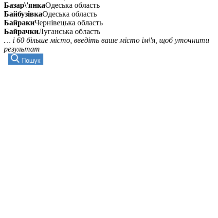
Базар\'янка
Одеська область
Байбузівка
Одеська область
Байраки
Чернівецька область
Байрачки
Луганська область
… і 60 більше місто, введіть ваше місто ім\'я, щоб уточнити
результат
Пошук