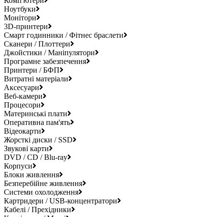
Комп'ютери
Ноутбуки
Монітори
3D-принтери
Смарт годинники / Фітнес браслети
Сканери / Плоттери
Джойстики / Маніпулятори
Програмне забезпечення
Принтери / БФП
Витратні матеріали
Аксесуари
Веб-камери
Процесори
Материнські плати
Оперативна пам'ять
Відеокарти
Жорсткі диски / SSD
Звукові карти
DVD / CD / Blu-ray
Корпуси
Блоки живлення
Безперебійне живлення
Системи охолодження
Картридери / USB-концентратори
Кабелі / Прехідники