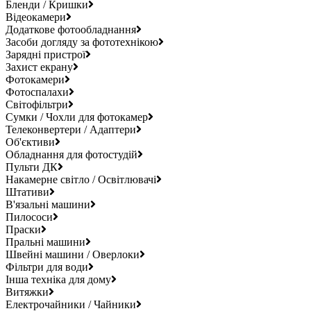
Бленди / Кришки
Відеокамери
Додаткове фотообладнання
Засоби догляду за фототехнікою
Зарядні пристрої
Захист екрану
Фотокамери
Фотоспалахи
Світофільтри
Сумки / Чохли для фотокамер
Телеконвертери / Адаптери
Об'єктиви
Обладнання для фотостудій
Пульти ДК
Накамерне світло / Освітлювачі
Штативи
В'язальні машини
Пилососи
Праски
Пральні машини
Швейні машини / Оверлоки
Фільтри для води
Інша техніка для дому
Витяжки
Електрочайники / Чайники