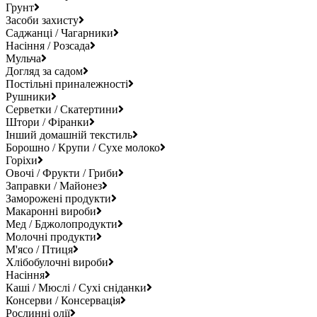
Грунт
Засоби захисту
Саджанці / Чагарники
Насіння / Розсада
Мульча
Догляд за садом
Постільні приналежності
Рушники
Серветки / Скатертини
Штори / Фіранки
Інший домашній текстиль
Борошно / Крупи / Сухе молоко
Горіхи
Овочі / Фрукти / Гриби
Заправки / Майонез
Заморожені продукти
Макаронні вироби
Мед / Бджолопродукти
Молочні продукти
М'ясо / Птиця
Хлібобулочні вироби
Насіння
Каші / Мюслі / Сухі сніданки
Консерви / Консервація
Рослинні олії