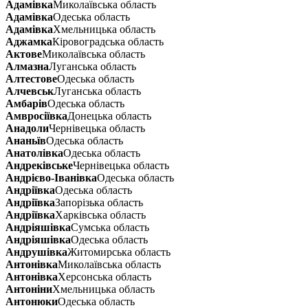
Адамівка
Миколаївська область
Адамівка
Одеська область
Адамівка
Хмельницька область
Аджамка
Кіровоградська область
Актове
Миколаївська область
Алмазна
Луганська область
Алтестове
Одеська область
Алчевськ
Луганська область
Амбарів
Одеська область
Амвросіївка
Донецька область
Анадоли
Чернівецька область
Ананьїв
Одеська область
Анатолівка
Одеська область
Андреківське
Чернівецька область
Андрієво-Іванівка
Одеська область
Андріївка
Одеська область
Андріївка
Запорізька область
Андріївка
Харківська область
Андріяшівка
Сумська область
Андріяшівка
Одеська область
Андрушівка
Житомирська область
Антонівка
Миколаївська область
Антонівка
Херсонська область
Антоніни
Хмельницька область
Антонюки
Одеська область