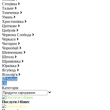
Стецівка
Тальне
Тимченки
Умань
Христинівка
Цвіткове
Цибулів
Червона Слобода
Черкаси
Чигирин
Чорнобай
Шевченкове
Шпола
Шрамківка
Юрківка
Ягубець
Яснозір'я
Submit
Ok
Категорія
Послуги і бізнес