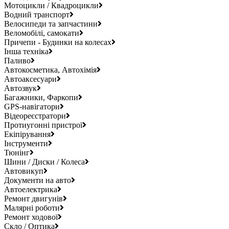
Мотоцикли / Квадроцикли
Водний транспорт
Велосипеди та запчастини
Веломобілі, самокати
Причепи - Будинки на колесах
Інша техніка
Паливо
Автокосметика, Автохімія
Автоаксесуари
Автозвук
Багажники, Фаркопи
GPS-навігатори
Відеореєстратори
Протиугонні пристрої
Екіпірування
Інструменти
Тюнінг
Шини / Диски / Колеса
Автовикуп
Документи на авто
Автоелектрика
Ремонт двигунів
Малярні роботи
Ремонт ходової
Скло / Оптика