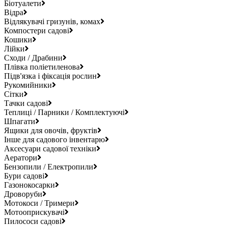
Біотуалети
Відра
Відлякувачі гризунів, комах
Компостери садові
Кошики
Лійки
Сходи / Драбини
Плівка поліетиленова
Підв'язка і фіксація рослин
Рукомийники
Сітки
Тачки садові
Теплиці / Парники / Комплектуючі
Шпагати
Ящики для овочів, фруктів
Інше для садового інвентарю
Аксесуари садової техніки
Аератори
Бензопили / Електропили
Бури садові
Газонокосарки
Дроворуби
Мотокоси / Тримери
Мотооприскувачі
Пилососи садові