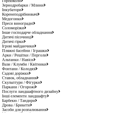
Горіхоколи
Зернодробарки / Млини
Інкубатори
Коренеподрібнювачі
Медогонки
Преси виноградні
Соломорізки
Інше господарче обладнання
Дитячі пісочниці
Дитячі гірки
Ігрові майданчики
Пляжні басейни / Іграшки
Арки / Решітки / Перголи
Альтанки / Навіси
Вази / Клумби / Квітники
Фонтани / Колодязі
Садові доріжки
Ставок, обладнання
Скульптури / Фігурки
Паркани / Огорожі
Послуги ландшафтного дизайну
Інші елементи ландшафту
Барбекю / Тандири
Дрова / Брикети
Засоби для розпалювання