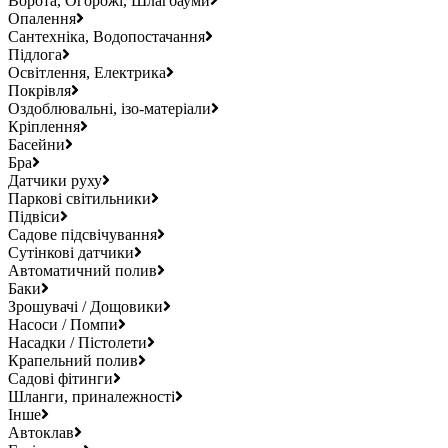
Ворота, Огорожі, Шлагбауми
Опалення
Сантехніка, Водопостачання
Підлога
Освітлення, Електрика
Покрівля
Оздоблювальні, ізо-матеріали
Кріплення
Басейни
Бра
Датчики руху
Паркові світильники
Підвіси
Садове підсвічування
Сутінкові датчики
Автоматичний полив
Баки
Зрошувачі / Дощовики
Насоси / Помпи
Насадки / Пістолети
Крапельний полив
Садові фітинги
Шланги, приналежності
Інше
Автоклав