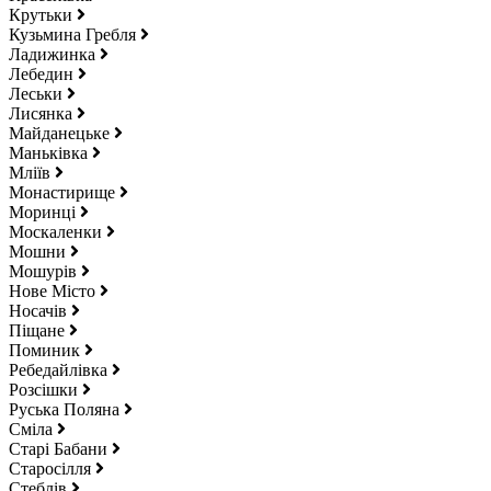
Крутьки
Кузьмина Гребля
Ладижинка
Лебедин
Леськи
Лисянка
Майданецьке
Маньківка
Мліїв
Монастирище
Моринці
Москаленки
Мошни
Мошурів
Нове Місто
Носачів
Піщане
Поминик
Ребедайлівка
Розсішки
Руська Поляна
Сміла
Старі Бабани
Старосілля
Стеблів