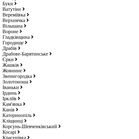
Буки
Ватутіне
Вереміївка
Верхнячка
Вільшана
Вороне
Гладківщина
Городище
Драбів
Драбове-Барятинське
Єрки
Жашків
Жовнине
Звенигородка
Золотоноша
Іваньки
Ірдинь
Іркліїв
Кам'янка
Канів
Катеринопіль
Кліщинці
Корсунь-Шевченківський
Косарі
Красенівка