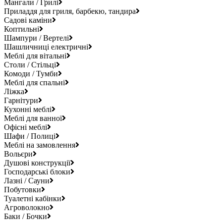
Мангали / Грилі
Приладдя для гриля, барбекю, тандира
Садові каміни
Коптильні
Шампури / Вертелі
Шашличниці електричні
Меблі для вітальні
Столи / Стільці
Комоди / Тумби
Меблі для спальні
Ліжка
Гарнітури
Кухонні меблі
Меблі для ванної
Офісні меблі
Шафи / Полиці
Меблі на замовлення
Вольєри
Душові конструкції
Господарські блоки
Лазні / Сауни
Побутовки
Туалетні кабінки
Агроволокно
Баки / Бочки