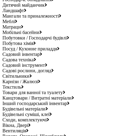
Дитячий майданчик
Ландшафт
Мангали та приналежності
Меблі
Матраци
Мобільні басейни
Побутовки / Господарчі будівлі
Побутова хімія
Посуд / Кухонне приладдя
Садовий інвентар
Садова техніка
Садовий інструмент
Садові рослини, догляд
Світильники
Карнізи / Жалюзі
Текстиль
Товари для ванної та туалету
Канцтовари / Витратні матеріали
Інший господарський інвентар
Будівельні матеріали
Будівельні суміші, клеї
Сходи, комплектуючі
Вікна, Двері
Вентиляція