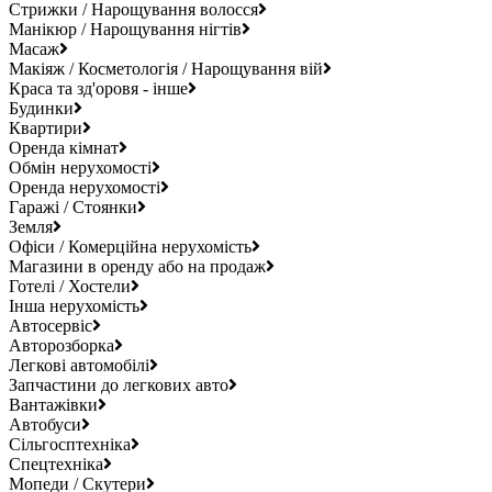
Стрижки / Нарощування волосся
Манікюр / Нарощування нігтів
Масаж
Макіяж / Косметологія / Нарощування вій
Краса та зд'оровя - інше
Будинки
Квартири
Оренда кімнат
Обмін нерухомості
Оренда нерухомості
Гаражі / Стоянки
Земля
Офіси / Комерційна нерухомість
Магазини в оренду або на продаж
Готелі / Хостели
Інша нерухомість
Автосервіс
Авторозборка
Легкові автомобілі
Запчастини до легкових авто
Вантажівки
Автобуси
Сільгосптехніка
Спецтехніка
Мопеди / Скутери