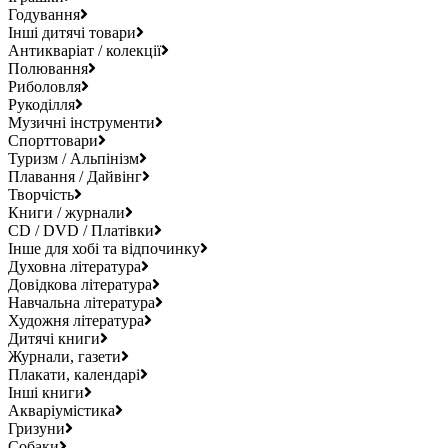
Годування
Інші дитячі товари
Антикваріат / колекції
Полювання
Риболовля
Рукоділля
Музичні інструменти
Спорттовари
Туризм / Альпінізм
Плавання / Дайвінг
Творчість
Книги / журнали
CD / DVD / Платівки
Інше для хобі та відпочинку
Духовна література
Довідкова література
Навчальна література
Художня література
Дитячі книги
Журнали, газети
Плакати, календарі
Інші книги
Акваріумістика
Гризуни
Собаки