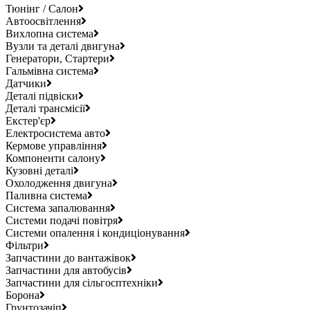
Тюнінг / Салон
Автоосвітлення
Вихлопна система
Вузли та деталі двигуна
Генератори, Стартери
Гальмівна система
Датчики
Деталі підвіски
Деталі трансмісії
Екстер'єр
Електросистема авто
Кермове управління
Компоненти салону
Кузовні деталі
Охолодження двигуна
Паливна система
Система запалювання
Системи подачі повітря
Системи опалення і кондиціонування
Фільтри
Запчастини до вантажівок
Запчастини для автобусів
Запчастини для сільгосптехніки
Борона
Грунтозачіп