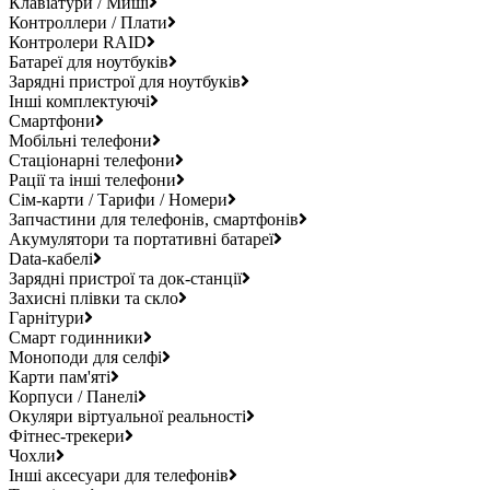
Клавіатури / Миші
Контроллери / Плати
Контролери RAID
Батареї для ноутбуків
Зарядні пристрої для ноутбуків
Інші комплектуючі
Смартфони
Мобільні телефони
Стаціонарні телефони
Рації та інші телефони
Сім-карти / Тарифи / Номери
Запчастини для телефонів, смартфонів
Акумулятори та портативні батареї
Data-кабелі
Зарядні пристрої та док-станції
Захисні плівки та скло
Гарнітури
Смарт годинники
Моноподи для селфі
Карти пам'яті
Корпуси / Панелі
Окуляри віртуальної реальності
Фітнес-трекери
Чохли
Інші аксесуари для телефонів