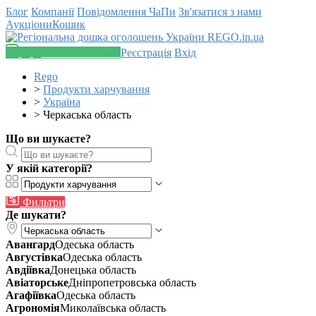
Блог
Компанії
Повідомлення
ЧаПи
Зв'язатися з нами
Аукціони
Кошик
Додати оголошення
Реєстрація
Вхід
Rego
>
Продукти харчування
>
Україна
>
Черкаська область
Що ви шукаєте?
У якій категорії?
Фильтри
Де шукати?
Авангард
Одеська область
Августівка
Одеська область
Авдіївка
Донецька область
Авіаторське
Дніпропетровська область
Агафіївка
Одеська область
Агрономія
Миколаївська область