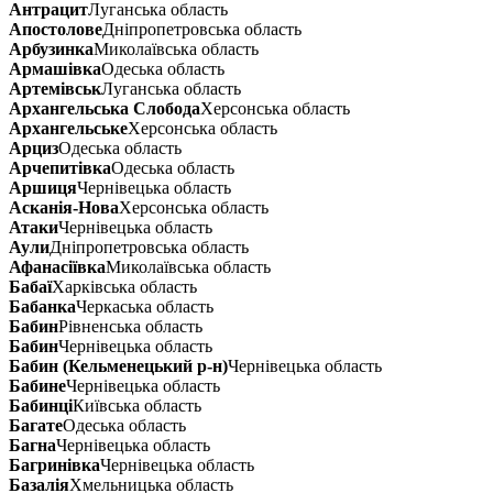
Антрацит
Луганська область
Апостолове
Дніпропетровська область
Арбузинка
Миколаївська область
Армашівка
Одеська область
Артемівськ
Луганська область
Архангельська Слобода
Херсонська область
Архангельське
Херсонська область
Арциз
Одеська область
Арчепитівка
Одеська область
Аршиця
Чернівецька область
Асканія-Нова
Херсонська область
Атаки
Чернівецька область
Аули
Дніпропетровська область
Афанасіївка
Миколаївська область
Бабаї
Харківська область
Бабанка
Черкаська область
Бабин
Рівненська область
Бабин
Чернівецька область
Бабин (Кельменецький р-н)
Чернівецька область
Бабине
Чернівецька область
Бабинці
Київська область
Багате
Одеська область
Багна
Чернівецька область
Багринівка
Чернівецька область
Базалія
Хмельницька область