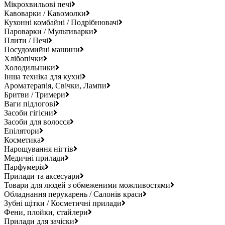
Мікрохвильові печі
Кавоварки / Кавомолки
Кухонні комбайні / Подрібнювачі
Пароварки / Мультиварки
Плити / Печі
Посудомийні машини
Хлібопічки
Холодильники
Інша техніка для кухні
Ароматерапія, Свічки, Лампи
Бритви / Тримери
Ваги підлогові
Засоби гігієни
Засоби для волосся
Епілятори
Косметика
Нарощування нігтів
Медичні прилади
Парфумерія
Прилади та аксесуари
Товари для людей з обмеженими можливостями
Обладнання перукарень / Салонів краси
Зубні щітки / Косметичні прилади
Фени, плойки, стайлери
Прилади для зачіски