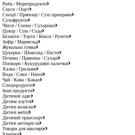
Риба / Морепродукти
Соуси / Оцет
Спеції / Прянощі / Сухі приправи
Сухофрукти
Чіпси / Снеки / Сухарики
Цукор / Сіль / Сода
Бісквіти / Торти / Кекси / Рулети
Зефір / Мармелад
Жувальна гумка
Цукерки / Шоколад / Пасти
Печиво / Пряники / Сухарі
Попкорн / Кукурудзяні палички
Халва / Грильяж
Вода / Соки / Напої
Чай / Кава / Какао
Спецпродукти
Інші продукти
Дитячий одяг
Дитяче взуття
Дитячі коляски
Дитячі меблі
Дитячий транспорт
Дитячі автокрісла
Товари для школярів
Іграшки