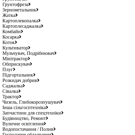
Грунтофреза
Зернометальник
Жатка
Картоплекопалка
Картоплесаджалка
Комбайн
Косарка
Коток
Культиватор
Мульчувач, Подрібнювач
Мінітрактор
Обприскувач
Плуг
Підгортальник
Розкидач добрив
Саджалка
Сівалка
Трактор
Чизель, Глибокорозпушувач
Інша сільгосптехніка
Запчастини для спецтехніки
Будівництво, Ремонт
Вуличне освітлення
Водопостачання / Полив
Господарче обладнання