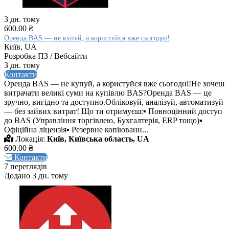
3 дн. тому
600.00 ₴
Оренда BAS — не купуй, а користуйся вже сьогодні!
Київ, UA
Розробка ПЗ / Вебсайти
3 дн. тому
Контакти
Оренда BAS — не купуй, а користуйся вже сьогодні!Не хочеш
витрачати великі суми на купівлю BAS?Оренда BAS — це
зручно, вигідно та доступно.Обліковуй, аналізуй, автоматизуй
— без зайвих витрат! Що ти отримуєш:▪ Повноцінний доступ
до BAS (Управління торгівлею, Бухгалтерія, ERP тощо)▪
Офіційна ліцензія▪ Резервне копіюванн...
Локація:
Київ, Київська область, UA
600.00 ₴
Контакти
7 переглядів
Додано 3 дн. тому