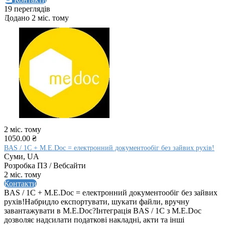
19 переглядів
Додано 2 міс. тому
2 міс. тому
1050.00 ₴
BAS / 1C + M.E.Doc = електронний документообіг без зайвих рухів!
Суми, UA
Розробка ПЗ / Вебсайти
2 міс. тому
Контакти
BAS / 1C + M.E.Doc = електронний документообіг без зайвих
рухів!Набридло експортувати, шукати файли, вручну
завантажувати в M.E.Doc?Інтеграція BAS / 1C з M.E.Doc
дозволяє надсилати податкові накладні, акти та інші