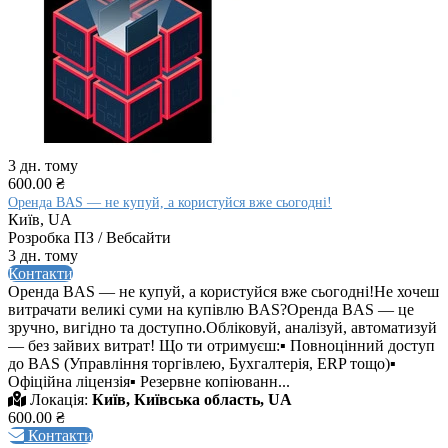
3 дн. тому
600.00 ₴
Оренда BAS — не купуй, а користуйся вже сьогодні!
Київ, UA
Розробка ПЗ / Вебсайти
3 дн. тому
Контакти
Оренда BAS — не купуй, а користуйся вже сьогодні!Не хочеш
витрачати великі суми на купівлю BAS?Оренда BAS — це
зручно, вигідно та доступно.Обліковуй, аналізуй, автоматизуй
— без зайвих витрат! Що ти отримуєш:▪ Повноцінний доступ
до BAS (Управління торгівлею, Бухгалтерія, ERP тощо)▪
Офіційна ліцензія▪ Резервне копіюванн...
Локація:
Київ, Київська область, UA
600.00 ₴
Контакти