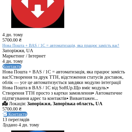
4 дн. тому
5700.00 ₴
Нова Пошта + BAS / 1C = автоматизація, яка працює замість вас!
Запоріжжя, UA
Маркетинг / Інтернет
4 дн. тому
Контакти
Нова Пошта + BAS / 1C = автоматизація, яка працює замість
вас!Створення та друк ТТН, відстеження статусів доставок,
облік — усе це автоматизується завдяки модулю інтеграції
Нова Пошта в BAS / 1C від SoftUp.Що вміє модуль:▪
Створення ТТН просто з картки замовлення▪ Автоматичне
підтягування адрес та контактів▪ Вивантажен...
Локація:
Запоріжжя, Запорізька область, UA
5700.00 ₴
Контакти
13 переглядів
Додано 4 дн. тому