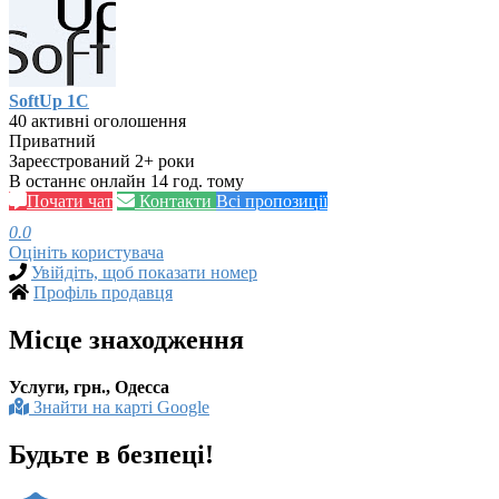
SoftUp 1C
40 активні оголошення
Приватний
Зареєстрований 2+ роки
В останнє онлайн 14 год. тому
Почати чат
Контакти
Всі пропозиції
0.0
Оцініть користувача
Увійдіть, щоб показати номер
Профіль продавця
Місце знаходження
Услуги, грн., Одесса
Знайти на карті Google
Будьте в безпеці!