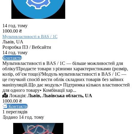
14 год. тому
1000.00 ₴
Мультивластивості в BAS / 1C
Львів, UA
Розробка ПЗ / Вебсайти
14 год. тому
Контакти
Мультивластивості в BAS / 1C — більше можливостей для
обліку!Продаєте товари з різними характеристиками (розмір,
колір, обʼєм тощо)?Модуль мультивластивості в BAS / 1C —
це гнучкий спосіб вести облік складних товарів без зайвих
маніпуляцій.Що дає модуль:• Підтримка кількох властивостей
для одного товару• Комбінації хар...
Локація:
Львів, Львівська область, UA
1000.00 ₴
Контакти
1 переглядів
Додано 14 год. тому