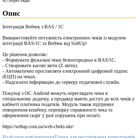
45 перегляди
Опис
Інтеграція Вебчек з BAS / 1C
Використовуйте потужність електронних чеків із модулем
інтеграції BAS/1C та Вебчек від SoftUp!​
Це рішення дозволяє:​
- Формувати фіскальні чеки безпосередньо в BAS/1C.​
- Створювати касові звіти (Z-звіти).​
- Автоматично проставляти електронний цифровий підпис
(ЕЦП) на чеках.​
- Надсилати інформацію до серверу податкової служби.​
Покупці з ОС Android можуть переглядати чеки в
спеціальному додатку, а продавці мають доступ до всіх чеків у
кабінеті платника податків. Модуль також підтримує
повернення кешбеку, перевірку справжності чека та
оформлення скарг у разі порушень при оплаті.
https://softup.com.ua/web-cheki-ukr/
Надіслати повідомлення
Тільки для реєстрованих користувачів