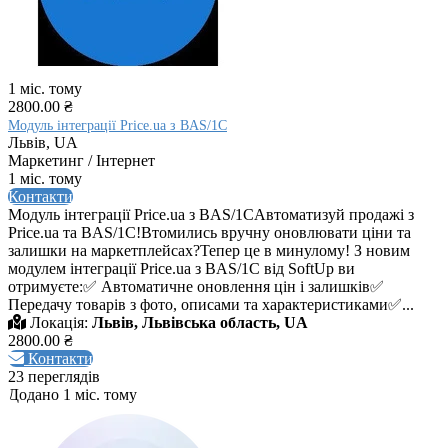
1 міс. тому
2800.00 ₴
Модуль інтеграції Price.ua з BAS/1C
Львів, UA
Маркетинг / Інтернет
1 міс. тому
Контакти
Модуль інтеграції Price.ua з BAS/1CАвтоматизуй продажі з
Price.ua та BAS/1С!Втомились вручну оновлювати ціни та
залишки на маркетплейсах?Тепер це в минулому! З новим
модулем інтеграції Price.ua з BAS/1С від SoftUp ви
отримуєте:✅ Автоматичне оновлення цін і залишків✅
Передачу товарів з фото, описами та характеристиками✅...
Локація:
Львів, Львівська область, UA
2800.00 ₴
Контакти
23 переглядів
Додано 1 міс. тому