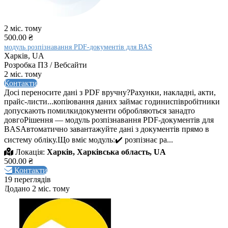
2 міс. тому
500.00 ₴
модуль розпізнавання PDF-документів для BAS
Харків, UA
Розробка ПЗ / Вебсайти
2 міс. тому
Контакти
Досі переносите дані з PDF вручну?Рахунки, накладні, акти,
прайс-листи...копіювання даних займає годиниспівробітники
допускають помилкидокументи обробляються занадто
довгоРішення — модуль розпізнавання PDF-документів для
BASАвтоматично завантажуйте дані з документів прямо в
систему обліку.Що вміє модуль:✔️ розпізнає ра...
Локація:
Харків, Харківська область, UA
500.00 ₴
Контакти
19 переглядів
Додано 2 міс. тому