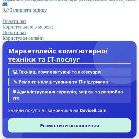
0.0
Залишити оцінку
Почати чат
Користувач не в мережі
Почати чат
Користувач онлайн
Маркетплейс комп'ютерної
техніки
та IT-послуг
💻 Техніка, комплектуючі та аксесуари
🔧 Ремонт, налаштування та IT-підтримка
🌐 Адміністрування серверів, мереж та розробка
ПЗ
Знайди покупців і замовників на
Devisell.com
Розмістити оголошення