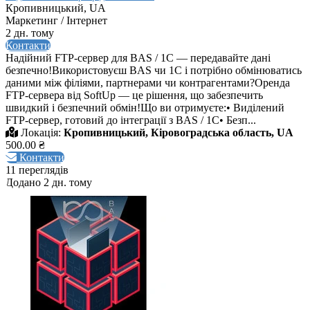
Кропивницький, UA
Маркетинг / Інтернет
2 дн. тому
Контакти
Надійний FTP-сервер для BAS / 1C — передавайте дані
безпечно!Використовуєш BAS чи 1С і потрібно обмінюватись
даними між філіями, партнерами чи контрагентами?Оренда
FTP-сервера від SoftUp — це рішення, що забезпечить
швидкий і безпечний обмін!Що ви отримуєте:• Виділений
FTP-сервер, готовий до інтеграції з BAS / 1C• Безп...
Локація:
Кропивницький, Кіровоградська область, UA
500.00 ₴
Контакти
11 переглядів
Додано 2 дн. тому