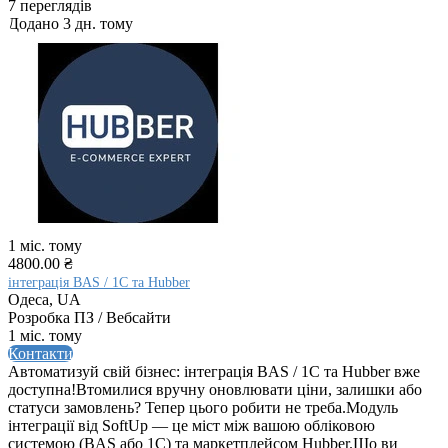
7 переглядів
Додано 3 дн. тому
1 міс. тому
4800.00 ₴
інтеграція BAS / 1С та Hubber
Одеса, UA
Розробка ПЗ / Вебсайти
1 міс. тому
Контакти
Автоматизуй свій бізнес: інтеграція BAS / 1С та Hubber вже
доступна!Втомилися вручну оновлювати ціни, залишки або
статуси замовлень? Тепер цього робити не треба.Модуль
інтеграції від SoftUp — це міст між вашою обліковою
системою (BAS або 1С) та маркетплейсом Hubber.Що ви