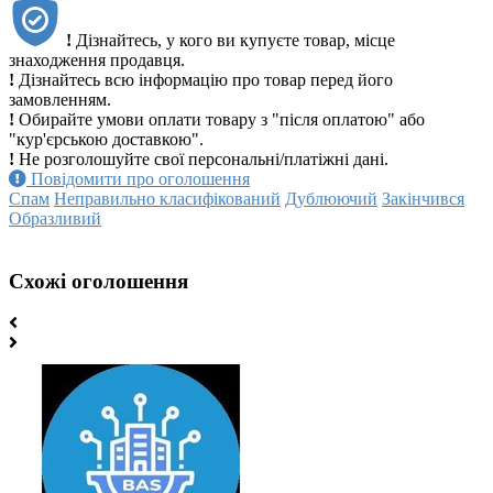
!
Дізнайтесь, у кого ви купуєте товар, місце
знаходження продавця.
!
Дізнайтесь всю інформацію про товар перед його
замовленням.
!
Обирайте умови оплати товару з "після оплатою" або
"кур'єрською доставкою".
!
Не розголошуйте свої персональні/платіжні дані.
Повідомити про оголошення
Спам
Неправильно класифікований
Дублюючий
Закінчився
Образливий
Схожі оголошення