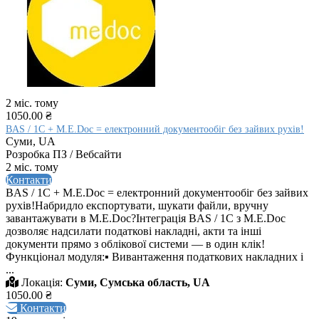
2 міс. тому
1050.00 ₴
BAS / 1C + M.E.Doc = електронний документообіг без зайвих рухів!
Суми, UA
Розробка ПЗ / Вебсайти
2 міс. тому
Контакти
BAS / 1C + M.E.Doc = електронний документообіг без зайвих
рухів!Набридло експортувати, шукати файли, вручну
завантажувати в M.E.Doc?Інтеграція BAS / 1C з M.E.Doc
дозволяє надсилати податкові накладні, акти та інші
документи прямо з облікової системи — в один клік!
Функціонал модуля:▪ Вивантаження податкових накладних і
...
Локація:
Суми, Сумська область, UA
1050.00 ₴
Контакти