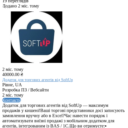
19 переглядів
Додано 2 міс. тому
2 міс. тому
40000.00 ₴
Додаток для торгових агентів від SoftUp
Рівне, UA
Розробка ПЗ / Вебсайти
2 міс. тому
Контакти
Додаток для торгових агентів від SoftUp — максимум
продажів у кишені!Ваші торгові представники досі записують
замовлення вручну або в Excel?Час навести порядок і
автоматизувати виїзні продажі з мобільним додатком для
агентів, інтегрованим із BAS / 1C.Що ви отримуєте:▪