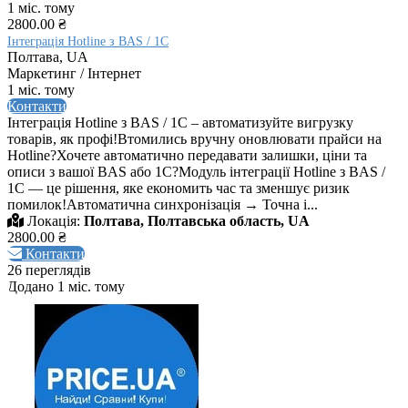
1 міс. тому
2800.00 ₴
Інтеграція Hotline з BAS / 1С
Полтава, UA
Маркетинг / Інтернет
1 міс. тому
Контакти
Інтеграція Hotline з BAS / 1С – автоматизуйте вигрузку
товарів, як профі!Втомились вручну оновлювати прайси на
Hotline?Хочете автоматично передавати залишки, ціни та
описи з вашої BAS або 1C?Модуль інтеграції Hotline з BAS /
1C — це рішення, яке економить час та зменшує ризик
помилок!Автоматична синхронізація → Точна і...
Локація:
Полтава, Полтавська область, UA
2800.00 ₴
Контакти
26 переглядів
Додано 1 міс. тому