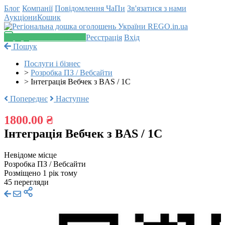
Блог
Компанії
Повідомлення
ЧаПи
Зв'язатися з нами
Аукціони
Кошик
Додати оголошення
Реєстрація
Вхід
Пошук
Послуги і бізнес
>
Розробка ПЗ / Вебсайти
>
Інтеграція Вебчек з BAS / 1C
Попереднє
Наступне
1800.00 ₴
Інтеграція Вебчек з BAS / 1C
Невідоме місце
Розробка ПЗ / Вебсайти
Розміщено 1 рік тому
45 перегляди