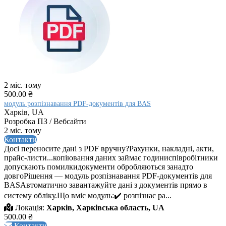
2 міс. тому
500.00 ₴
модуль розпізнавання PDF-документів для BAS
Харків, UA
Розробка ПЗ / Вебсайти
2 міс. тому
Контакти
Досі переносите дані з PDF вручну?Рахунки, накладні, акти,
прайс-листи...копіювання даних займає годиниспівробітники
допускають помилкидокументи обробляються занадто
довгоРішення — модуль розпізнавання PDF-документів для
BASАвтоматично завантажуйте дані з документів прямо в
систему обліку.Що вміє модуль:✔️ розпізнає ра...
Локація:
Харків, Харківська область, UA
500.00 ₴
Контакти