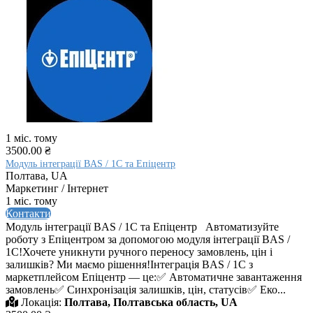
1 міс. тому
3500.00 ₴
Модуль інтеграції BAS / 1C та Епіцентр
Полтава, UA
Маркетинг / Інтернет
1 міс. тому
Контакти
Модуль інтеграції BAS / 1C та Епіцентр⠀Автоматизуйте
роботу з Епіцентром за допомогою модуля інтеграції BAS /
1С!Хочете уникнути ручного переносу замовлень, цін і
залишків? Ми маємо рішення!Інтеграція BAS / 1С з
маркетплейсом Епіцентр — це:✅ Автоматичне завантаження
замовлень✅ Синхронізація залишків, цін, статусів✅ Еко...
Локація:
Полтава, Полтавська область, UA