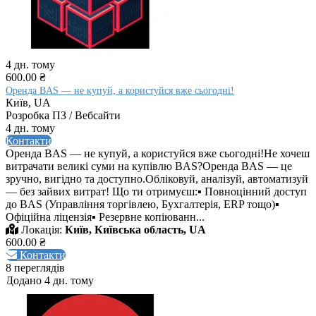
4 дн. тому
600.00 ₴
Оренда BAS — не купуй, а користуйся вже сьогодні!
Київ, UA
Розробка ПЗ / Вебсайти
4 дн. тому
Контакти
Оренда BAS — не купуй, а користуйся вже сьогодні!Не хочеш
витрачати великі суми на купівлю BAS?Оренда BAS — це
зручно, вигідно та доступно.Обліковуй, аналізуй, автоматизуй
— без зайвих витрат! Що ти отримуєш:▪ Повноцінний доступ
до BAS (Управління торгівлею, Бухгалтерія, ERP тощо)▪
Офіційна ліцензія▪ Резервне копіюванн...
Локація:
Київ, Київська область, UA
600.00 ₴
Контакти
8 переглядів
Додано 4 дн. тому