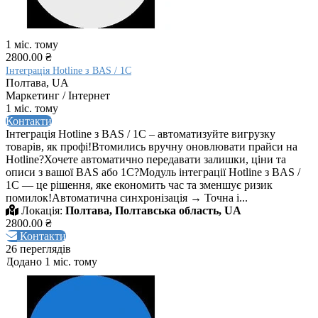
1 міс. тому
2800.00 ₴
Інтеграція Hotline з BAS / 1С
Полтава, UA
Маркетинг / Інтернет
1 міс. тому
Контакти
Інтеграція Hotline з BAS / 1С – автоматизуйте вигрузку
товарів, як профі!Втомились вручну оновлювати прайси на
Hotline?Хочете автоматично передавати залишки, ціни та
описи з вашої BAS або 1C?Модуль інтеграції Hotline з BAS /
1C — це рішення, яке економить час та зменшує ризик
помилок!Автоматична синхронізація → Точна і...
Локація:
Полтава, Полтавська область, UA
2800.00 ₴
Контакти
26 переглядів
Додано 1 міс. тому