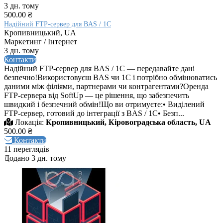
3 дн. тому
500.00 ₴
Надійний FTP-сервер для BAS / 1C
Кропивницький, UA
Маркетинг / Інтернет
3 дн. тому
Контакти
Надійний FTP-сервер для BAS / 1C — передавайте дані
безпечно!Використовуєш BAS чи 1С і потрібно обмінюватись
даними між філіями, партнерами чи контрагентами?Оренда
FTP-сервера від SoftUp — це рішення, що забезпечить
швидкий і безпечний обмін!Що ви отримуєте:• Виділений
FTP-сервер, готовий до інтеграції з BAS / 1C• Безп...
Локація:
Кропивницький, Кіровоградська область, UA
500.00 ₴
Контакти
11 переглядів
Додано 3 дн. тому