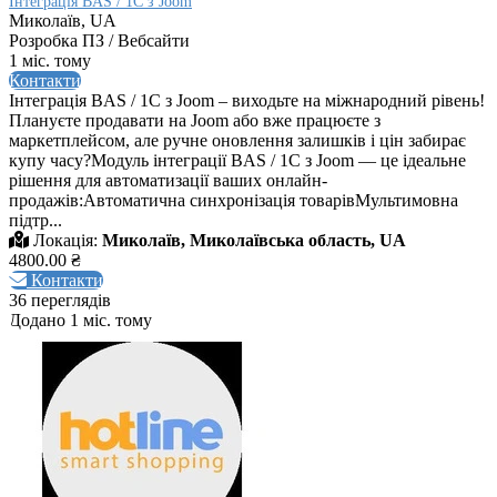
Інтеграція BAS / 1C з Joom
Миколаїв, UA
Розробка ПЗ / Вебсайти
1 міс. тому
Контакти
Інтеграція BAS / 1C з Joom – виходьте на міжнародний рівень!
Плануєте продавати на Joom або вже працюєте з
маркетплейсом, але ручне оновлення залишків і цін забирає
купу часу?Модуль інтеграції BAS / 1C з Joom — це ідеальне
рішення для автоматизації ваших онлайн-
продажів:Автоматична синхронізація товарівМультимовна
підтр...
Локація:
Миколаїв, Миколаївська область, UA
4800.00 ₴
Контакти
36 переглядів
Додано 1 міс. тому