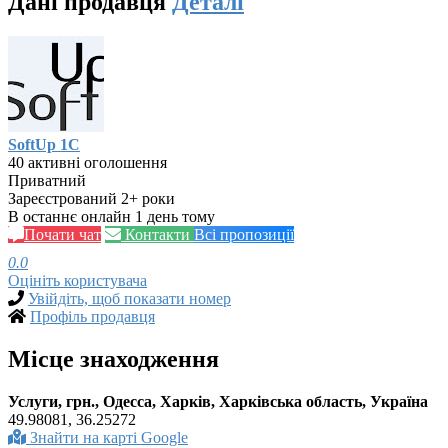
Дані продавця
Деталі
SoftUp 1C
40 активні оголошення
Приватний
Зареєстрований 2+ роки
В останнє онлайн 1 день тому
Почати чат
Контакти
Всі пропозиції
0.0
Оцініть користувача
Увійдіть, щоб показати номер
Профіль продавця
Місце знаходження
Услуги, грн., Одесса, Харків, Харківська область, Україна
49.98081, 36.25272
Знайти на карті Google