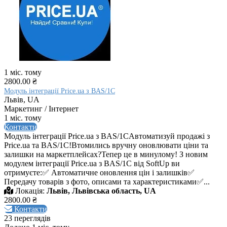
1 міс. тому
2800.00 ₴
Модуль інтеграції Price.ua з BAS/1C
Львів, UA
Маркетинг / Інтернет
1 міс. тому
Контакти
Модуль інтеграції Price.ua з BAS/1CАвтоматизуй продажі з
Price.ua та BAS/1С!Втомились вручну оновлювати ціни та
залишки на маркетплейсах?Тепер це в минулому! З новим
модулем інтеграції Price.ua з BAS/1С від SoftUp ви
отримуєте:✅ Автоматичне оновлення цін і залишків✅
Передачу товарів з фото, описами та характеристиками✅...
Локація:
Львів, Львівська область, UA
2800.00 ₴
Контакти
23 переглядів