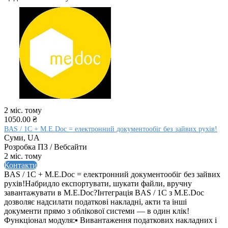
2 міс. тому
1050.00 ₴
BAS / 1C + M.E.Doc = електронний документообіг без зайвих рухів!
Суми, UA
Розробка ПЗ / Вебсайти
2 міс. тому
Контакти
BAS / 1C + M.E.Doc = електронний документообіг без зайвих
рухів!Набридло експортувати, шукати файли, вручну
завантажувати в M.E.Doc?Інтеграція BAS / 1C з M.E.Doc
дозволяє надсилати податкові накладні, акти та інші
документи прямо з облікової системи — в один клік!
Функціонал модуля:▪ Вивантаження податкових накладних і