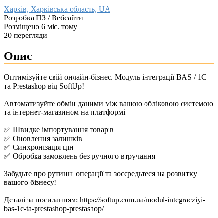
Харків, Харківська область, UA
Розробка ПЗ / Вебсайти
Розміщено 6 міс. тому
20 перегляди
Опис
Оптимізуйте свій онлайн-бізнес. Модуль інтеграції BAS / 1C
та Prestashop від SoftUp!​
Автоматизуйте обмін даними між вашою обліковою системою
та інтернет-магазином на платформі
✅ Швидке імпортування товарів​
✅ Оновлення залишків​
✅ Синхронізація цін​
✅ Обробка замовлень без ручного втручання​
Забудьте про рутинні операції та зосередьтеся на розвитку
вашого бізнесу!​
Деталі за посиланням: https://softup.com.ua/modul-integracziyi-
bas-1c-ta-prestashop-prestashop/