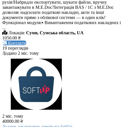
рухів!Набридло експортувати, шукати файли, вручну
завантажувати в M.E.Doc?Інтеграція BAS / 1C з M.E.Doc
дозволяє надсилати податкові накладні, акти та інші
документи прямо з облікової системи — в один клік!
Функціонал модуля:▪ Вивантаження податкових накладних і
...
Локація:
Суми, Сумська область, UA
1050.00 ₴
Контакти
19 переглядів
Додано 2 міс. тому
2 міс. тому
40000.00 ₴
Додаток для торгових агентів від SoftUp