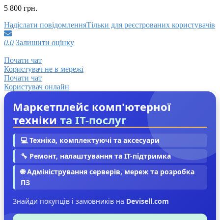
5 800 грн.
Надіслати повідомлення
Тільки для реєстрованих користувачів
0.0
Залишити оцінку
Почати чат
Користувач не в мережі
Почати чат
Користувач онлайн
Маркетплейс комп'ютерної
техніки
та IT-послуг
💻 Техніка, комплектуючі та аксесуари
🔧 Ремонт, налаштування та IT-підтримка
🌐 Адміністрування серверів, мереж та розробка
ПЗ
Знайди покупців і замовників на
Devisell.com