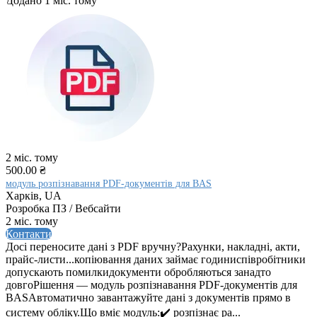
Додано 1 міс. тому
2 міс. тому
500.00 ₴
модуль розпізнавання PDF-документів для BAS
Харків, UA
Розробка ПЗ / Вебсайти
2 міс. тому
Контакти
Досі переносите дані з PDF вручну?Рахунки, накладні, акти,
прайс-листи...копіювання даних займає годиниспівробітники
допускають помилкидокументи обробляються занадто
довгоРішення — модуль розпізнавання PDF-документів для
BASАвтоматично завантажуйте дані з документів прямо в
систему обліку.Що вміє модуль:✔️ розпізнає ра...