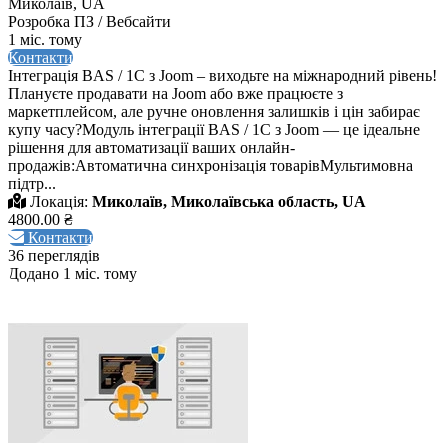
Миколаїв, UA
Розробка ПЗ / Вебсайти
1 міс. тому
Контакти
Інтеграція BAS / 1C з Joom – виходьте на міжнародний рівень!
Плануєте продавати на Joom або вже працюєте з
маркетплейсом, але ручне оновлення залишків і цін забирає
купу часу?Модуль інтеграції BAS / 1C з Joom — це ідеальне
рішення для автоматизації ваших онлайн-
продажів:Автоматична синхронізація товарівМультимовна
підтр...
Локація:
Миколаїв, Миколаївська область, UA
4800.00 ₴
Контакти
36 переглядів
Додано 1 міс. тому