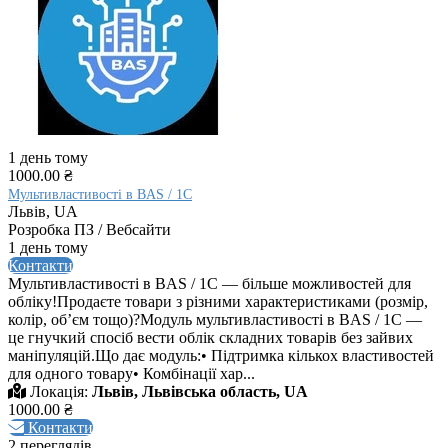
1 день тому
1000.00 ₴
Мультивластивості в BAS / 1C
Львів, UA
Розробка ПЗ / Вебсайти
1 день тому
Контакти
Мультивластивості в BAS / 1C — більше можливостей для
обліку!Продаєте товари з різними характеристиками (розмір,
колір, обʼєм тощо)?Модуль мультивластивості в BAS / 1C —
це гнучкий спосіб вести облік складних товарів без зайвих
маніпуляцій.Що дає модуль:• Підтримка кількох властивостей
для одного товару• Комбінації хар...
Локація:
Львів, Львівська область, UA
1000.00 ₴
Контакти
2 переглядів