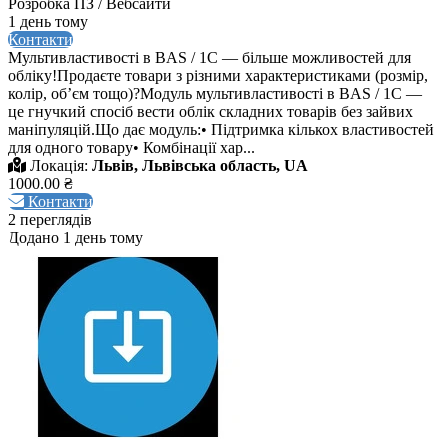
Розробка ПЗ / Вебсайти
1 день тому
Контакти
Мультивластивості в BAS / 1C — більше можливостей для
обліку!Продаєте товари з різними характеристиками (розмір,
колір, обʼєм тощо)?Модуль мультивластивості в BAS / 1C —
це гнучкий спосіб вести облік складних товарів без зайвих
маніпуляцій.Що дає модуль:• Підтримка кількох властивостей
для одного товару• Комбінації хар...
Локація:
Львів, Львівська область, UA
1000.00 ₴
Контакти
2 переглядів
Додано 1 день тому