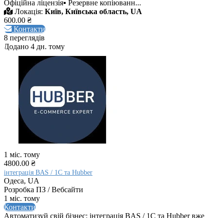
Офіційна ліцензія▪ Резервне копіюванн...
Локація:
Київ, Київська область, UA
600.00 ₴
Контакти
8 переглядів
Додано 4 дн. тому
1 міс. тому
4800.00 ₴
інтеграція BAS / 1С та Hubber
Одеса, UA
Розробка ПЗ / Вебсайти
1 міс. тому
Контакти
Автоматизуй свій бізнес: інтеграція BAS / 1С та Hubber вже