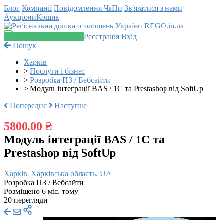
Блог
Компанії
Повідомлення
ЧаПи
Зв'язатися з нами
Аукціони
Кошик
Додати оголошення
Реєстрація
Вхід
Пошук
Харків
>
Послуги і бізнес
>
Розробка ПЗ / Вебсайти
>
Модуль інтеграції BAS / 1C та Prestashop від SoftUp
Попереднє
Наступне
5800.00 ₴
Модуль інтеграції BAS / 1C та
Prestashop від SoftUp
Харків, Харківська область, UA
Розробка ПЗ / Вебсайти
Розміщено 6 міс. тому
20 перегляди