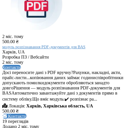
2 міс. тому
500.00 ₴
модуль розпізнавання PDF-документів для BAS
Харків, UA
Розробка ПЗ / Вебсайти
2 міс. тому
Контакти
Досі переносите дані з PDF вручну?Рахунки, накладні, акти,
прайс-листи...копіювання даних займає годиниспівробітники
допускають помилкидокументи обробляються занадто
довгоРішення — модуль розпізнавання PDF-документів для
BASАвтоматично завантажуйте дані з документів прямо в
систему обліку.Що вміє модуль:✔️ розпізнає ра...
Локація:
Харків, Харківська область, UA
500.00 ₴
Контакти
19 переглядів
Додано 2 міс. тому