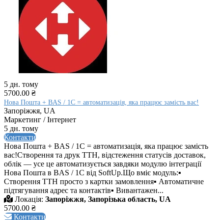
5 дн. тому
5700.00 ₴
Нова Пошта + BAS / 1C = автоматизація, яка працює замість вас!
Запоріжжя, UA
Маркетинг / Інтернет
5 дн. тому
Контакти
Нова Пошта + BAS / 1C = автоматизація, яка працює замість
вас!Створення та друк ТТН, відстеження статусів доставок,
облік — усе це автоматизується завдяки модулю інтеграції
Нова Пошта в BAS / 1C від SoftUp.Що вміє модуль:▪
Створення ТТН просто з картки замовлення▪ Автоматичне
підтягування адрес та контактів▪ Вивантажен...
Локація:
Запоріжжя, Запорізька область, UA
5700.00 ₴
Контакти