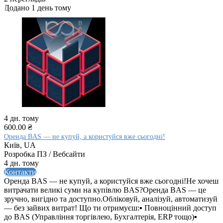
Додано 1 день тому
4 дн. тому
600.00 ₴
Оренда BAS — не купуй, а користуйся вже сьогодні!
Київ, UA
Розробка ПЗ / Вебсайти
4 дн. тому
Контакти
Оренда BAS — не купуй, а користуйся вже сьогодні!Не хочеш
витрачати великі суми на купівлю BAS?Оренда BAS — це
зручно, вигідно та доступно.Обліковуй, аналізуй, автоматизуй
— без зайвих витрат! Що ти отримуєш:▪ Повноцінний доступ
до BAS (Управління торгівлею, Бухгалтерія, ERP тощо)▪