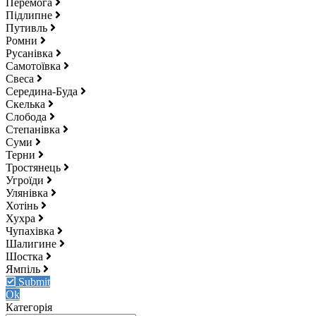
Перемога
Підлипне
Путивль
Ромни
Русанівка
Самотоївка
Свеса
Середина-Буда
Скелька
Слобода
Степанівка
Суми
Терни
Тростянець
Угроїди
Улянівка
Хотінь
Хухра
Чупахівка
Шалигине
Шостка
Ямпіль
Submit
Ok
Категорія