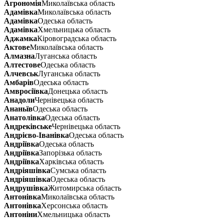
Агрономія
Миколаївська область
Адамівка
Миколаївська область
Адамівка
Одеська область
Адамівка
Хмельницька область
Аджамка
Кіровоградська область
Актове
Миколаївська область
Алмазна
Луганська область
Алтестове
Одеська область
Алчевськ
Луганська область
Амбарів
Одеська область
Амвросіївка
Донецька область
Анадоли
Чернівецька область
Ананьїв
Одеська область
Анатолівка
Одеська область
Андреківське
Чернівецька область
Андрієво-Іванівка
Одеська область
Андріївка
Одеська область
Андріївка
Запорізька область
Андріївка
Харківська область
Андріяшівка
Сумська область
Андріяшівка
Одеська область
Андрушівка
Житомирська область
Антонівка
Миколаївська область
Антонівка
Херсонська область
Антоніни
Хмельницька область