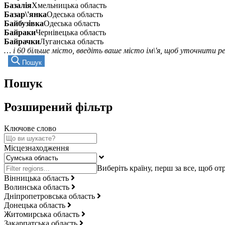
Базалія
Хмельницька область
Базар\'янка
Одеська область
Байбузівка
Одеська область
Байраки
Чернівецька область
Байрачки
Луганська область
… і 60 більше місто, введіть ваше місто ім\'я, щоб уточнити 
Пошук
Пошук
Розширений фільтр
Ключове слово
Місцезнаходження
Вінницька область
Волинська область
Дніпропетровська область
Донецька область
Житомирська область
Закарпатська область