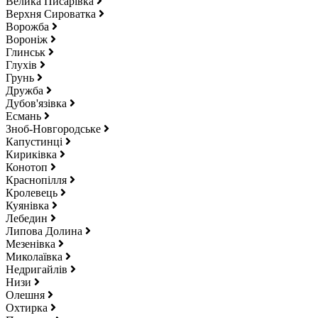
Велика Писарівка
Верхня Сироватка
Ворожба
Вороніж
Глинськ
Глухів
Грунь
Дружба
Дубов'язівка
Есмань
Зноб-Новгородське
Капустинці
Кириківка
Конотоп
Краснопілля
Кролевець
Куянівка
Лебедин
Липова Долина
Мезенівка
Миколаївка
Недригайлів
Низи
Олешня
Охтирка