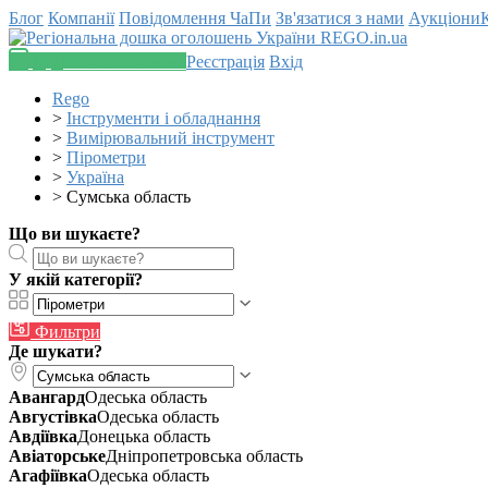
Блог
Компанії
Повідомлення
ЧаПи
Зв'язатися з нами
Аукціони
Додати оголошення
Реєстрація
Вхід
Rego
>
Інструменти і обладнання
>
Вимірювальний інструмент
>
Пірометри
>
Україна
>
Сумська область
Що ви шукаєте?
У якій категорії?
Фильтри
Де шукати?
Авангард
Одеська область
Августівка
Одеська область
Авдіївка
Донецька область
Авіаторське
Дніпропетровська область
Агафіївка
Одеська область