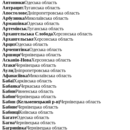
Антонюки
Одеська область
Антрацит
Луганська область
Апостолове
Дніпропетровська область
Арбузинка
Миколаївська область
Армашівка
Одеська область
Артемівськ
Луганська область
Архангельська Слобода
Херсонська область
Архангельське
Херсонська область
Арциз
Одеська область
Арчепитівка
Одеська область
Аршиця
Чернівецька область
Асканія-Нова
Херсонська область
Атаки
Чернівецька область
Аули
Дніпропетровська область
Афанасіївка
Миколаївська область
Бабаї
Харківська область
Бабанка
Черкаська область
Бабин
Рівненська область
Бабин
Чернівецька область
Бабин (Кельменецький р-н)
Чернівецька область
Бабине
Чернівецька область
Бабинці
Київська область
Багате
Одеська область
Багна
Чернівецька область
Багринівка
Чернівецька область