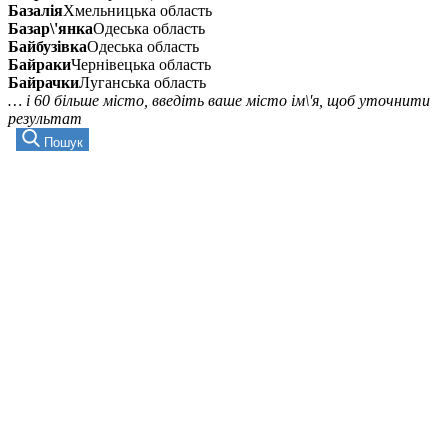
Базалія
Хмельницька область
Базар\'янка
Одеська область
Байбузівка
Одеська область
Байраки
Чернівецька область
Байрачки
Луганська область
… і 60 більше місто, введіть ваше місто ім\'я, щоб уточнити
результат
Пошук