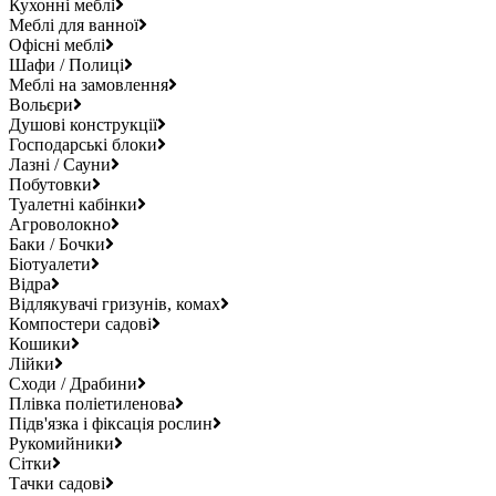
Кухонні меблі
Меблі для ванної
Офісні меблі
Шафи / Полиці
Меблі на замовлення
Вольєри
Душові конструкції
Господарські блоки
Лазні / Сауни
Побутовки
Туалетні кабінки
Агроволокно
Баки / Бочки
Біотуалети
Відра
Відлякувачі гризунів, комах
Компостери садові
Кошики
Лійки
Сходи / Драбини
Плівка поліетиленова
Підв'язка і фіксація рослин
Рукомийники
Сітки
Тачки садові