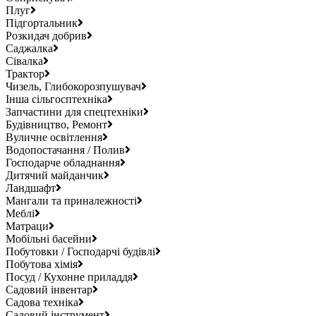
Плуг
Підгортальник
Розкидач добрив
Саджалка
Сівалка
Трактор
Чизель, Глибокорозпушувач
Інша сільгосптехніка
Запчастини для спецтехніки
Будівництво, Ремонт
Вуличне освітлення
Водопостачання / Полив
Господарче обладнання
Дитячий майданчик
Ландшафт
Мангали та приналежності
Меблі
Матраци
Мобільні басейни
Побутовки / Господарчі будівлі
Побутова хімія
Посуд / Кухонне приладдя
Садовий інвентар
Садова техніка
Садовий інструмент