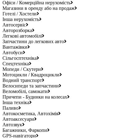
Офіси / Комерційна нерухомість
Магазини в оренду або на продаж
Готелі / Хостели
Інша нерухомість
Автосервіс
Авторозборка
Легкові автомобілі
Запчастини до легкових авто
Вантажівки
Автобуси
Сільгосптехніка
Спецтехніка
Мопеди / Скутери
Мотоцикли / Квадроцикли
Водний транспорт
Велосипеди та запчастини
Веломобілі, самокати
Причепи - Будинки на колесах
Інша техніка
Паливо
Автокосметика, Автохімія
Автоаксесуари
Автозвук
Багажники, Фаркопи
GPS-навігатори