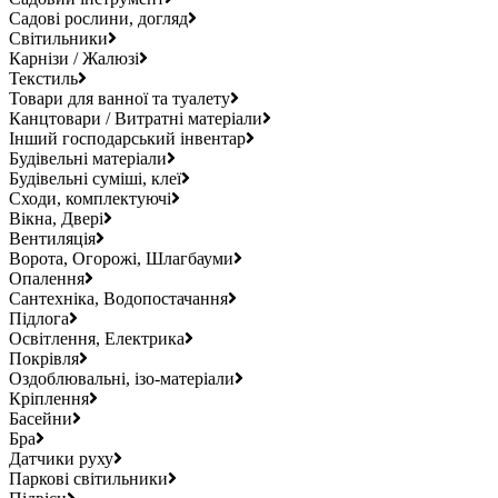
Садові рослини, догляд
Світильники
Карнізи / Жалюзі
Текстиль
Товари для ванної та туалету
Канцтовари / Витратні матеріали
Інший господарський інвентар
Будівельні матеріали
Будівельні суміші, клеї
Сходи, комплектуючі
Вікна, Двері
Вентиляція
Ворота, Огорожі, Шлагбауми
Опалення
Сантехніка, Водопостачання
Підлога
Освітлення, Електрика
Покрівля
Оздоблювальні, ізо-матеріали
Кріплення
Басейни
Бра
Датчики руху
Паркові світильники