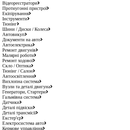
Відеореєстратори
Протиугонні пристрої
Екіпірування
Інструменти
Тюнінг
Шини / Диски / Колеса
Автовикуп
Документи на авто
Автоелектрика
Ремонт двигунів
Малярні роботи
Ремонт ходової
Скло / Оптика
Тюнінг / Салон
Автоосвітлення
Вихлопна система
Вузли та деталі двигуна
Генератори, Стартери
Гальмівна система
Датчики
Деталі підвіски
Деталі трансмісії
Екстер'єр
Електросистема авто
Кермове управління