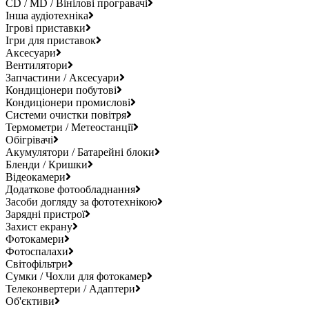
CD / MD / Вінілові програвачі
Інша аудіотехніка
Ігрові приставки
Ігри для приставок
Аксесуари
Вентилятори
Запчастини / Аксесуари
Кондиціонери побутові
Кондиціонери промислові
Системи очистки повітря
Термометри / Метеостанції
Обігрівачі
Акумулятори / Батарейні блоки
Бленди / Кришки
Відеокамери
Додаткове фотообладнання
Засоби догляду за фототехнікою
Зарядні пристрої
Захист екрану
Фотокамери
Фотоспалахи
Світофільтри
Сумки / Чохли для фотокамер
Телеконвертери / Адаптери
Об'єктиви