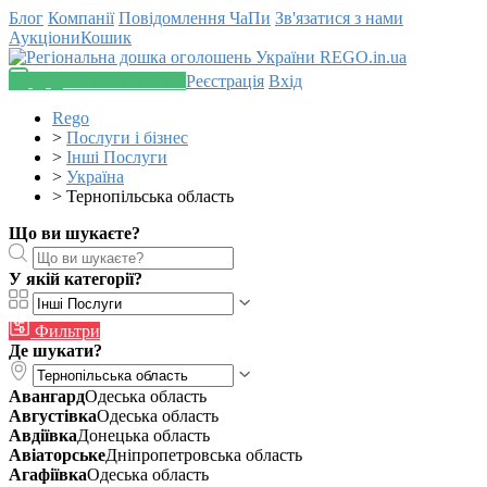
Блог
Компанії
Повідомлення
ЧаПи
Зв'язатися з нами
Аукціони
Кошик
Додати оголошення
Реєстрація
Вхід
Rego
>
Послуги і бізнес
>
Інші Послуги
>
Україна
>
Тернопільська область
Що ви шукаєте?
У якій категорії?
Фильтри
Де шукати?
Авангард
Одеська область
Августівка
Одеська область
Авдіївка
Донецька область
Авіаторське
Дніпропетровська область
Агафіївка
Одеська область