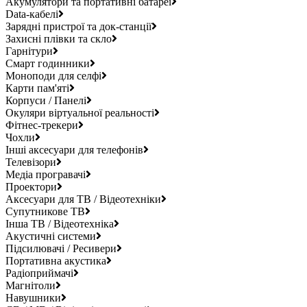
Акумулятори та портативні батареї
Data-кабелі
Зарядні пристрої та док-станції
Захисні плівки та скло
Гарнітури
Смарт годинники
Моноподи для селфі
Карти пам'яті
Корпуси / Панелі
Окуляри віртуальної реальності
Фітнес-трекери
Чохли
Інші аксесуари для телефонів
Телевізори
Медіа програвачі
Проектори
Аксесуари для ТВ / Відеотехніки
Супутникове ТВ
Інша ТВ / Відеотехніка
Акустичні системи
Підсилювачі / Ресивери
Портативна акустика
Радіоприймачі
Магнітоли
Навушники