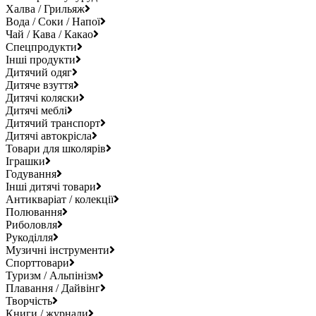
Халва / Грильяж
Вода / Соки / Напої
Чай / Кава / Какао
Спецпродукти
Інші продукти
Дитячий одяг
Дитяче взуття
Дитячі коляски
Дитячі меблі
Дитячий транспорт
Дитячі автокрісла
Товари для школярів
Іграшки
Годування
Інші дитячі товари
Антикваріат / колекції
Полювання
Риболовля
Рукоділля
Музичні інструменти
Спорттовари
Туризм / Альпінізм
Плавання / Дайвінг
Творчість
Книги / журнали