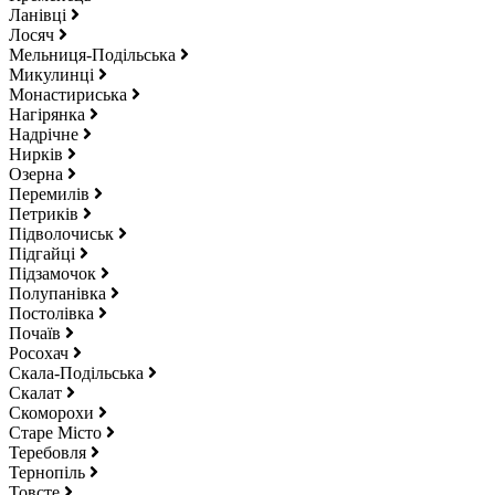
Ланівці
Лосяч
Мельниця-Подільська
Микулинці
Монастириська
Нагірянка
Надрічне
Нирків
Озерна
Перемилів
Петриків
Підволочиськ
Підгайці
Підзамочок
Полупанівка
Постолівка
Почаїв
Росохач
Скала-Подільська
Скалат
Скоморохи
Старе Місто
Теребовля
Тернопіль
Товсте