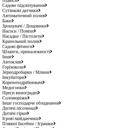
Підвіси
Садове підсвічування
Сутінкові датчики
Автоматичний полив
Баки
Зрошувачі / Дощовики
Насоси / Помпи
Насадки / Пістолети
Крапельний полив
Садові фітинги
Шланги, приналежності
Інше
Автоклав
Горіхоколи
Зернодробарки / Млини
Інкубатори
Коренеподрібнювачі
Медогонки
Преси виноградні
Соломорізки
Інше господарче обладнання
Дитячі пісочниці
Дитячі гірки
Ігрові майданчики
Пляжні басейни / Іграшки