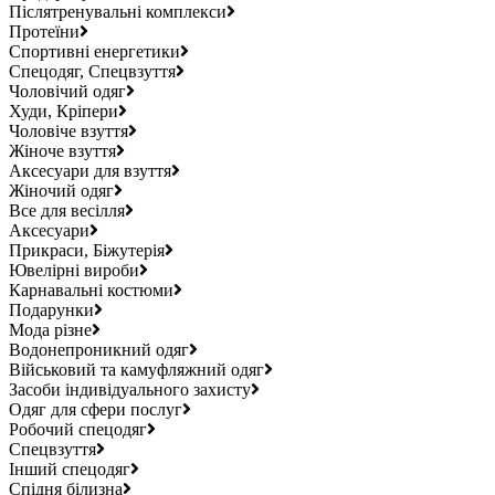
Післятренувальні комплекси
Протеїни
Спортивні енергетики
Спецодяг, Спецвзуття
Чоловічий одяг
Худи, Кріпери
Чоловіче взуття
Жіноче взуття
Аксесуари для взуття
Жіночий одяг
Все для весілля
Аксесуари
Прикраси, Біжутерія
Ювелірні вироби
Карнавальні костюми
Подарунки
Мода різне
Водонепроникний одяг
Військовий та камуфляжний одяг
Засоби індивідуального захисту
Одяг для сфери послуг
Робочий спецодяг
Спецвзуття
Інший спецодяг
Спідня білизна