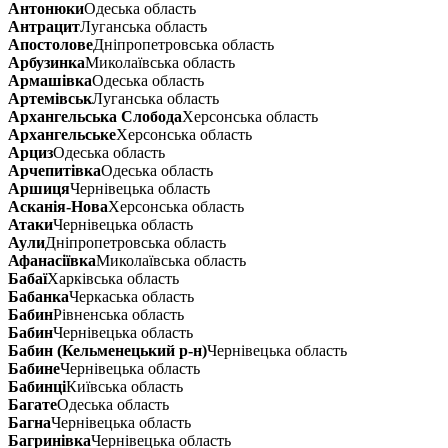
Антонюки
Одеська область
Антрацит
Луганська область
Апостолове
Дніпропетровська область
Арбузинка
Миколаївська область
Армашівка
Одеська область
Артемівськ
Луганська область
Архангельська Слобода
Херсонська область
Архангельське
Херсонська область
Арциз
Одеська область
Арчепитівка
Одеська область
Аршиця
Чернівецька область
Асканія-Нова
Херсонська область
Атаки
Чернівецька область
Аули
Дніпропетровська область
Афанасіївка
Миколаївська область
Бабаї
Харківська область
Бабанка
Черкаська область
Бабин
Рівненська область
Бабин
Чернівецька область
Бабин (Кельменецький р-н)
Чернівецька область
Бабине
Чернівецька область
Бабинці
Київська область
Багате
Одеська область
Багна
Чернівецька область
Багринівка
Чернівецька область