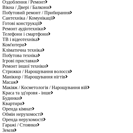
Оздоблення / Ремонт
Вікна / Двері / Балкони
Побутовий ремонт / Прибирання
Сантехніка / Комунікації
Готові конструкції
Ремонт аудіотехніки
Телефони і смартфони
ТВ і відеотехніка
Ком'ютери
Кліматична техніка
Побутова техніка
Ігрові приставки
Ремонт іншої техніки
Стрижки / Нарощування волосся
Манікюр / Нарощування нігтів
Масаж
Макіяж / Косметологія / Нарощування вій
Краса та зд'оровя - інше
Будинки
Квартири
Оренда кімнат
Обмін нерухомості
Оренда нерухомості
Гаражі / Стоянки
Земля