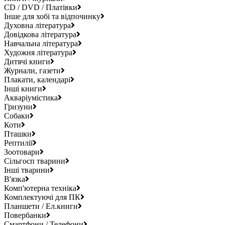
CD / DVD / Платівки
Інше для хобі та відпочинку
Духовна література
Довідкова література
Навчальна література
Художня література
Дитячі книги
Журнали, газети
Плакати, календарі
Інші книги
Акваріумістика
Гризуни
Собаки
Коти
Пташки
Рептилії
Зоотовари
Сільгосп тварини
Інші тварини
В'язка
Комп'ютерна техніка
Комплектуючі для ПК
Планшети / Ел.книги
Повербанки
Смартфони / Телефони