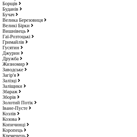
Борщів
Буданів
Бучач
Велика Березовиця
Великі Бірки
Вишнівець
Гаї-Розтоцькі
Гримайлів
Гусятин
Джурин
Дружба
Жизномир
Заводське
Загір'я
Залізці
Заліщики
Збараж
Зборів
Золотий Потік
Іване-Пусте
Козлів
Козова
Копичинці
Коропець
Кременець