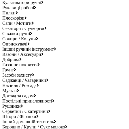
Культиватори ручні
Рукавиці робочі
Пилки
Плоскорізи
Сапи / Мотиги
Секатори / Сучкорізи
Сівалки ручні
Сокири / Колуни
Оприскувачі
Інший ручний інструмент
Вазони / Аксесуари
Добрива
Газонне покриття
Грунт
Засоби захисту
Саджанці / Чагарники
Насіння / Розсада
Мульча
Догляд за садом
Постільні приналежності
Рушники
Серветки / Скатертини
Штори / Фіранки
Інший домашній текстиль
Борошно / Крупи / Сухе молоко