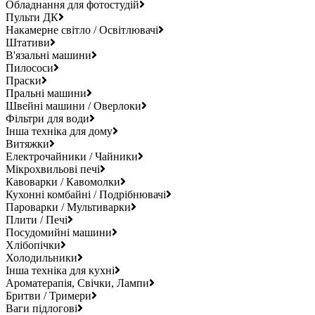
Обладнання для фотостудій
Пульти ДК
Накамерне світло / Освітлювачі
Штативи
В'язальні машини
Пилососи
Праски
Пральні машини
Швейні машини / Оверлоки
Фільтри для води
Інша техніка для дому
Витяжки
Електрочайники / Чайники
Мікрохвильові печі
Кавоварки / Кавомолки
Кухонні комбайні / Подрібнювачі
Пароварки / Мультиварки
Плити / Печі
Посудомийні машини
Хлібопічки
Холодильники
Інша техніка для кухні
Ароматерапія, Свічки, Лампи
Бритви / Тримери
Ваги підлогові