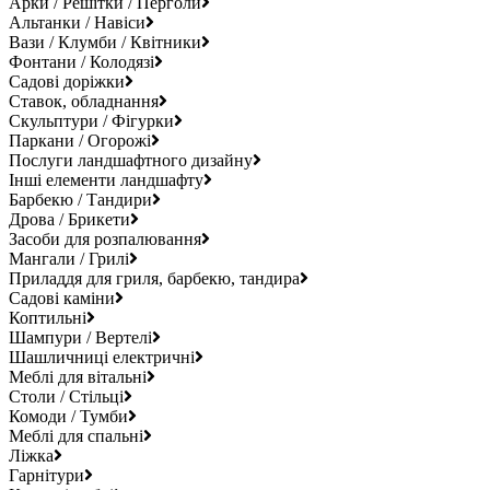
Арки / Решітки / Перголи
Альтанки / Навіси
Вази / Клумби / Квітники
Фонтани / Колодязі
Садові доріжки
Ставок, обладнання
Скульптури / Фігурки
Паркани / Огорожі
Послуги ландшафтного дизайну
Інші елементи ландшафту
Барбекю / Тандири
Дрова / Брикети
Засоби для розпалювання
Мангали / Грилі
Приладдя для гриля, барбекю, тандира
Садові каміни
Коптильні
Шампури / Вертелі
Шашличниці електричні
Меблі для вітальні
Столи / Стільці
Комоди / Тумби
Меблі для спальні
Ліжка
Гарнітури