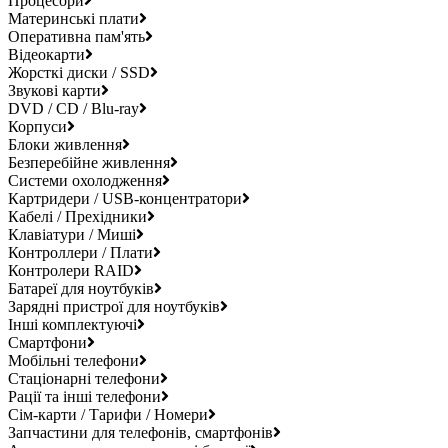
Процесори
Материнські плати
Оперативна пам'ять
Відеокарти
Жорсткі диски / SSD
Звукові карти
DVD / CD / Blu-ray
Корпуси
Блоки живлення
Безперебійне живлення
Системи охолодження
Картридери / USB-концентратори
Кабелі / Прехідники
Клавіатури / Миші
Контроллери / Плати
Контролери RAID
Батареї для ноутбуків
Зарядні пристрої для ноутбуків
Інші комплектуючі
Смартфони
Мобільні телефони
Стаціонарні телефони
Рації та інші телефони
Сім-карти / Тарифи / Номери
Запчастини для телефонів, смартфонів