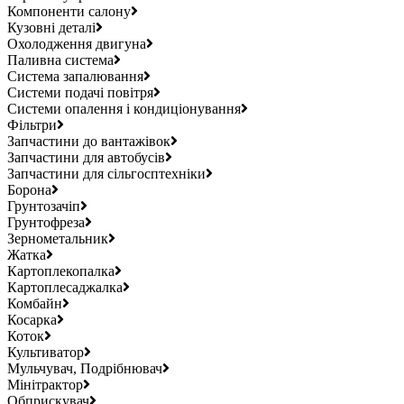
Компоненти салону
Кузовні деталі
Охолодження двигуна
Паливна система
Система запалювання
Системи подачі повітря
Системи опалення і кондиціонування
Фільтри
Запчастини до вантажівок
Запчастини для автобусів
Запчастини для сільгосптехніки
Борона
Грунтозачіп
Грунтофреза
Зернометальник
Жатка
Картоплекопалка
Картоплесаджалка
Комбайн
Косарка
Коток
Культиватор
Мульчувач, Подрібнювач
Мінітрактор
Обприскувач