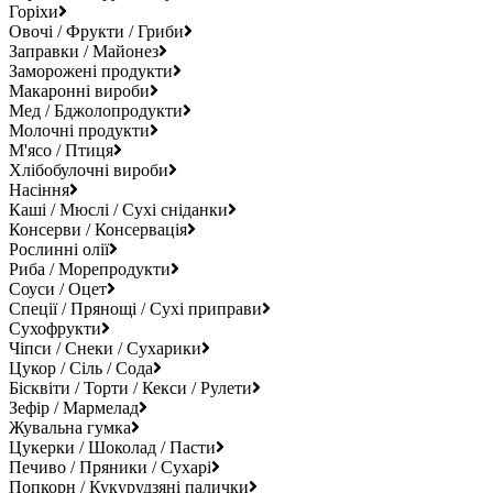
Горіхи
Овочі / Фрукти / Гриби
Заправки / Майонез
Заморожені продукти
Макаронні вироби
Мед / Бджолопродукти
Молочні продукти
М'ясо / Птиця
Хлібобулочні вироби
Насіння
Каші / Мюслі / Сухі сніданки
Консерви / Консервація
Рослинні олії
Риба / Морепродукти
Соуси / Оцет
Спеції / Прянощі / Сухі приправи
Сухофрукти
Чіпси / Снеки / Сухарики
Цукор / Сіль / Сода
Бісквіти / Торти / Кекси / Рулети
Зефір / Мармелад
Жувальна гумка
Цукерки / Шоколад / Пасти
Печиво / Пряники / Сухарі
Попкорн / Кукурудзяні палички