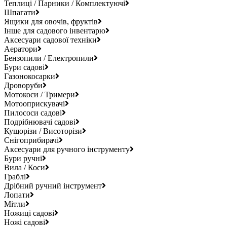
Теплиці / Парники / Комплектуючі
Шпагати
Ящики для овочів, фруктів
Інше для садового інвентарю
Аксесуари садової техніки
Аератори
Бензопили / Електропили
Бури садові
Газонокосарки
Дроворуби
Мотокоси / Тримери
Мотооприскувачі
Пилососи садові
Подрібнювачі садові
Кущорізи / Висоторізи
Снігоприбирачі
Аксесуари для ручного інструменту
Бури ручні
Вила / Коси
Граблі
Дрібний ручний інструмент
Лопати
Мітли
Ножиці садові
Ножі садові