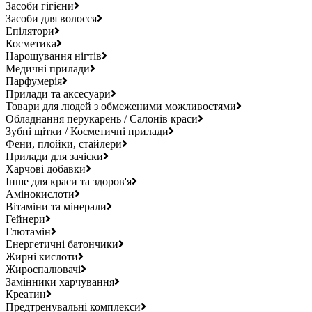
Засоби гігієни
Засоби для волосся
Епілятори
Косметика
Нарощування нігтів
Медичні прилади
Парфумерія
Прилади та аксесуари
Товари для людей з обмеженими можливостями
Обладнання перукарень / Салонів краси
Зубні щітки / Косметичні прилади
Фени, плойки, стайлери
Прилади для зачіски
Харчові добавки
Інше для краси та здоров'я
Амінокислоти
Вітаміни та мінерали
Гейнери
Глютамін
Енергетичні батончики
Жирні кислоти
Жироспалювачі
Замінники харчування
Креатин
Предтренувальні комплекси