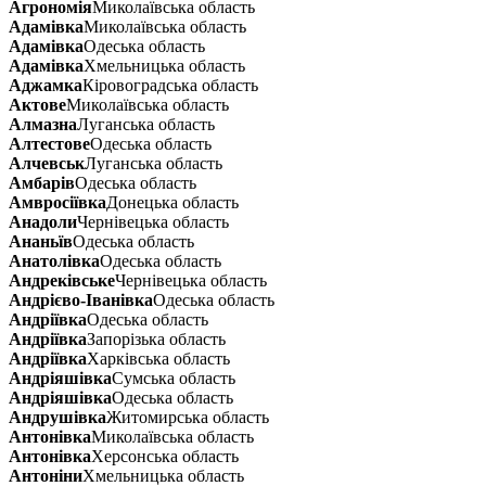
Агрономія
Миколаївська область
Адамівка
Миколаївська область
Адамівка
Одеська область
Адамівка
Хмельницька область
Аджамка
Кіровоградська область
Актове
Миколаївська область
Алмазна
Луганська область
Алтестове
Одеська область
Алчевськ
Луганська область
Амбарів
Одеська область
Амвросіївка
Донецька область
Анадоли
Чернівецька область
Ананьїв
Одеська область
Анатолівка
Одеська область
Андреківське
Чернівецька область
Андрієво-Іванівка
Одеська область
Андріївка
Одеська область
Андріївка
Запорізька область
Андріївка
Харківська область
Андріяшівка
Сумська область
Андріяшівка
Одеська область
Андрушівка
Житомирська область
Антонівка
Миколаївська область
Антонівка
Херсонська область
Антоніни
Хмельницька область