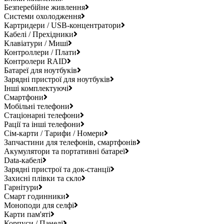
Безперебійне живлення
Системи охолодження
Картридери / USB-концентратори
Кабелі / Прехідники
Клавіатури / Миші
Контроллери / Плати
Контролери RAID
Батареї для ноутбуків
Зарядні пристрої для ноутбуків
Інші комплектуючі
Смартфони
Мобільні телефони
Стаціонарні телефони
Рації та інші телефони
Сім-карти / Тарифи / Номери
Запчастини для телефонів, смартфонів
Акумулятори та портативні батареї
Data-кабелі
Зарядні пристрої та док-станції
Захисні плівки та скло
Гарнітури
Смарт годинники
Моноподи для селфі
Карти пам'яті
Корпуси / Панелі