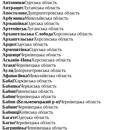
Антонюки
Одеська область
Антрацит
Луганська область
Апостолове
Дніпропетровська область
Арбузинка
Миколаївська область
Армашівка
Одеська область
Артемівськ
Луганська область
Архангельська Слобода
Херсонська область
Архангельське
Херсонська область
Арциз
Одеська область
Арчепитівка
Одеська область
Аршиця
Чернівецька область
Асканія-Нова
Херсонська область
Атаки
Чернівецька область
Аули
Дніпропетровська область
Афанасіївка
Миколаївська область
Бабаї
Харківська область
Бабанка
Черкаська область
Бабин
Рівненська область
Бабин
Чернівецька область
Бабин (Кельменецький р-н)
Чернівецька область
Бабине
Чернівецька область
Бабинці
Київська область
Багате
Одеська область
Багна
Чернівецька область
Багринівка
Чернівецька область