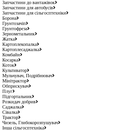
Запчастини до вантажівок
Запчастини для автобусів
Запчастини для сільгосптехніки
Борона
Грунтозачіп
Грунтофреза
Зернометальник
Жатка
Картоплекопалка
Картоплесаджалка
Комбайн
Косарка
Коток
Культиватор
Мульчувач, Подрібнювач
Мінітрактор
Обприскувач
Плуг
Підгортальник
Розкидач добрив
Саджалка
Сівалка
Трактор
Чизель, Глибокорозпушувач
Інша сільгосптехніка