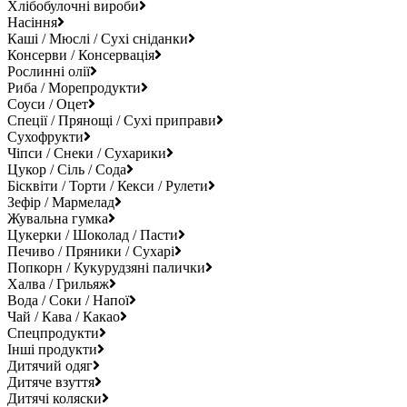
Хлібобулочні вироби
Насіння
Каші / Мюслі / Сухі сніданки
Консерви / Консервація
Рослинні олії
Риба / Морепродукти
Соуси / Оцет
Спеції / Прянощі / Сухі приправи
Сухофрукти
Чіпси / Снеки / Сухарики
Цукор / Сіль / Сода
Бісквіти / Торти / Кекси / Рулети
Зефір / Мармелад
Жувальна гумка
Цукерки / Шоколад / Пасти
Печиво / Пряники / Сухарі
Попкорн / Кукурудзяні палички
Халва / Грильяж
Вода / Соки / Напої
Чай / Кава / Какао
Спецпродукти
Інші продукти
Дитячий одяг
Дитяче взуття
Дитячі коляски