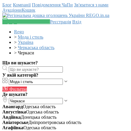
Блог
Компанії
Повідомлення
ЧаПи
Зв'язатися з нами
Аукціони
Кошик
Додати оголошення
Реєстрація
Вхід
Rego
>
Мода і стиль
>
Україна
>
Черкаська область
>
Черкаси
Що ви шукаєте?
У якій категорії?
Фильтри
Де шукати?
Авангард
Одеська область
Августівка
Одеська область
Авдіївка
Донецька область
Авіаторське
Дніпропетровська область
Агафіївка
Одеська область