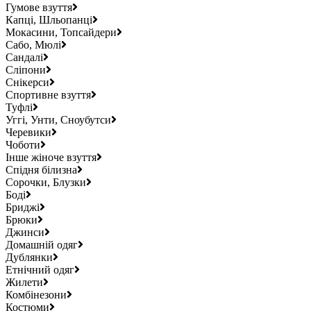
Гумове взуття
Капці, Шльопанці
Мокасини, Топсайдери
Сабо, Мюлі
Сандалі
Сліпони
Снікерси
Спортивне взуття
Туфлі
Уггі, Унти, Сноубутси
Черевики
Чоботи
Інше жіноче взуття
Спідня білизна
Сорочки, Блузки
Боді
Бриджі
Брюки
Джинси
Домашній одяг
Дублянки
Етнічний одяг
Жилети
Комбінезони
Костюми