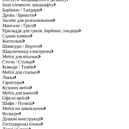
Інші елементи ландшафту
Барбекю / Тандири
Дрова / Брикети
Засоби для розпалювання
Мангали / Грилі
Приладдя для гриля, барбекю, тандира
Садові каміни
Коптильні
Шампури / Вертелі
Шашличниці електричні
Меблі для вітальні
Столи / Стільці
Комоди / Тумби
Меблі для спальні
Ліжка
Гарнітури
Кухонні меблі
Меблі для ванної
Офісні меблі
Шафи / Полиці
Меблі на замовлення
Вольєри
Душові конструкції
Господарські блоки