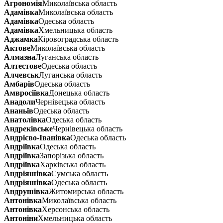
Агрономія
Миколаївська область
Адамівка
Миколаївська область
Адамівка
Одеська область
Адамівка
Хмельницька область
Аджамка
Кіровоградська область
Актове
Миколаївська область
Алмазна
Луганська область
Алтестове
Одеська область
Алчевськ
Луганська область
Амбарів
Одеська область
Амвросіївка
Донецька область
Анадоли
Чернівецька область
Ананьїв
Одеська область
Анатолівка
Одеська область
Андреківське
Чернівецька область
Андрієво-Іванівка
Одеська область
Андріївка
Одеська область
Андріївка
Запорізька область
Андріївка
Харківська область
Андріяшівка
Сумська область
Андріяшівка
Одеська область
Андрушівка
Житомирська область
Антонівка
Миколаївська область
Антонівка
Херсонська область
Антоніни
Хмельницька область