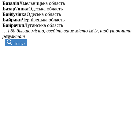
Базалія
Хмельницька область
Базар\'янка
Одеська область
Байбузівка
Одеська область
Байраки
Чернівецька область
Байрачки
Луганська область
… і 60 більше місто, введіть ваше місто ім\'я, щоб уточнити
результат
Пошук