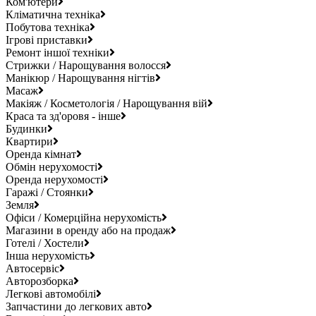
Ком'ютери
Кліматична техніка
Побутова техніка
Ігрові приставки
Ремонт іншої техніки
Стрижки / Нарощування волосся
Манікюр / Нарощування нігтів
Масаж
Макіяж / Косметологія / Нарощування вій
Краса та зд'оровя - інше
Будинки
Квартири
Оренда кімнат
Обмін нерухомості
Оренда нерухомості
Гаражі / Стоянки
Земля
Офіси / Комерційна нерухомість
Магазини в оренду або на продаж
Готелі / Хостели
Інша нерухомість
Автосервіс
Авторозборка
Легкові автомобілі
Запчастини до легкових авто