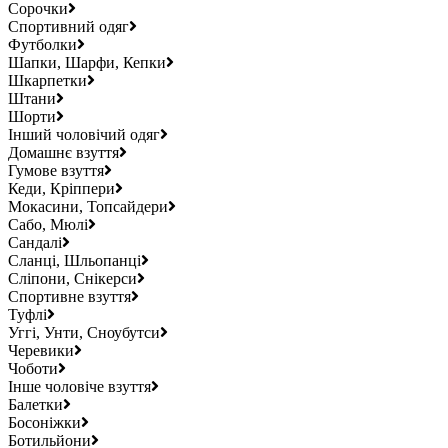
Сорочки
Спортивний одяг
Футболки
Шапки, Шарфи, Кепки
Шкарпетки
Штани
Шорти
Інший чоловічий одяг
Домашнє взуття
Гумове взуття
Кеди, Кріппери
Мокасини, Топсайдери
Сабо, Мюлі
Сандалі
Сланці, Шльопанці
Сліпони, Снікерси
Спортивне взуття
Туфлі
Уггі, Унти, Сноубутси
Черевики
Чоботи
Інше чоловіче взуття
Балетки
Босоніжки
Ботильйони