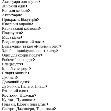
Аксесуари для взуття
Жіночий одяг
Все для весілля
Аксесуари
Прикраси, Біжутерія
Ювелірні вироби
Карнавальні костюми
Подарунки
Мода різне
Водонепроникний одяг
Військовий та камуфляжний одяг
Засоби індивідуального захисту
Одяг для сфери послуг
Робочий спецодяг
Спецвзуття
Інший спецодяг
Спідня білизна
Джинси
Домашній одяг
Дублянки, Пальто, Плащі
Етнічний одяг
Костюми, Піджаки
Куртки, Пуховики
Плавки, Шорти плавальні
Светри, Джемпери, Толстовки