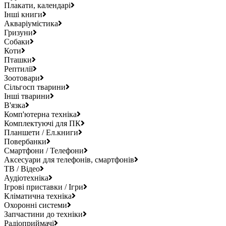
Плакати, календарі
Інші книги
Акваріумістика
Гризуни
Собаки
Коти
Пташки
Рептилії
Зоотовари
Сільгосп тварини
Інші тварини
В'язка
Комп'ютерна техніка
Комплектуючі для ПК
Планшети / Ел.книги
Повербанки
Смартфони / Телефони
Аксесуари для телефонів, смартфонів
ТВ / Відео
Аудіотехніка
Ігрові приставки / Ігри
Кліматична техніка
Охоронні системи
Запчастини до техніки
Радіоприймачі