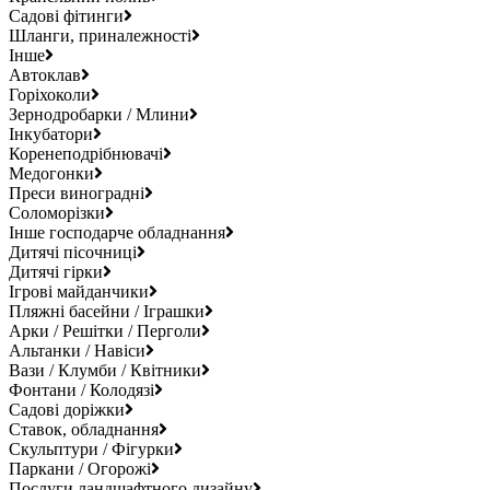
Садові фітинги
Шланги, приналежності
Інше
Автоклав
Горіхоколи
Зернодробарки / Млини
Інкубатори
Коренеподрібнювачі
Медогонки
Преси виноградні
Соломорізки
Інше господарче обладнання
Дитячі пісочниці
Дитячі гірки
Ігрові майданчики
Пляжні басейни / Іграшки
Арки / Решітки / Перголи
Альтанки / Навіси
Вази / Клумби / Квітники
Фонтани / Колодязі
Садові доріжки
Ставок, обладнання
Скульптури / Фігурки
Паркани / Огорожі
Послуги ландшафтного дизайну