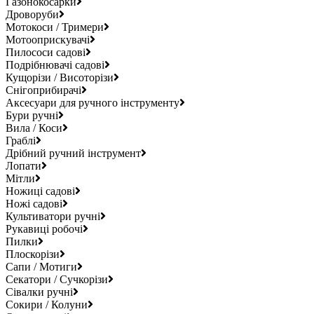
Газонокосарки
Дроворуби
Мотокоси / Тримери
Мотооприскувачі
Пилососи садові
Подрібнювачі садові
Кущорізи / Висоторізи
Снігоприбирачі
Аксесуари для ручного інструменту
Бури ручні
Вила / Коси
Граблі
Дрібний ручний інструмент
Лопати
Мітли
Ножиці садові
Ножі садові
Культиватори ручні
Рукавиці робочі
Пилки
Плоскорізи
Сапи / Мотиги
Секатори / Сучкорізи
Сівалки ручні
Сокири / Колуни