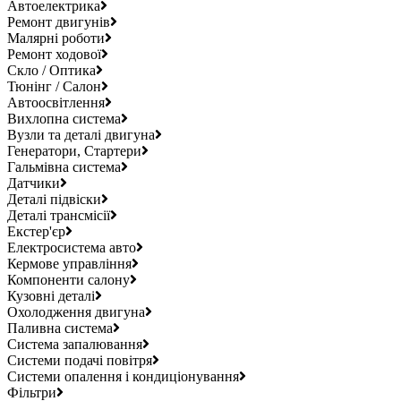
Автоелектрика
Ремонт двигунів
Малярні роботи
Ремонт ходової
Скло / Оптика
Тюнінг / Салон
Автоосвітлення
Вихлопна система
Вузли та деталі двигуна
Генератори, Стартери
Гальмівна система
Датчики
Деталі підвіски
Деталі трансмісії
Екстер'єр
Електросистема авто
Кермове управління
Компоненти салону
Кузовні деталі
Охолодження двигуна
Паливна система
Система запалювання
Системи подачі повітря
Системи опалення і кондиціонування
Фільтри