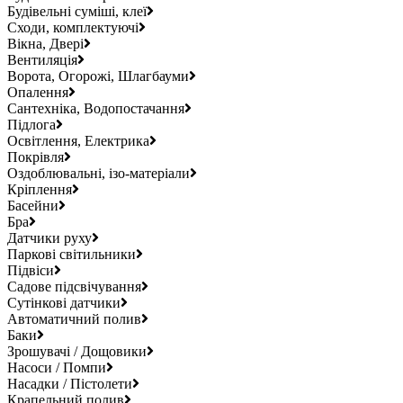
Будівельні суміші, клеї
Сходи, комплектуючі
Вікна, Двері
Вентиляція
Ворота, Огорожі, Шлагбауми
Опалення
Сантехніка, Водопостачання
Підлога
Освітлення, Електрика
Покрівля
Оздоблювальні, ізо-матеріали
Кріплення
Басейни
Бра
Датчики руху
Паркові світильники
Підвіси
Садове підсвічування
Сутінкові датчики
Автоматичний полив
Баки
Зрошувачі / Дощовики
Насоси / Помпи
Насадки / Пістолети
Крапельний полив