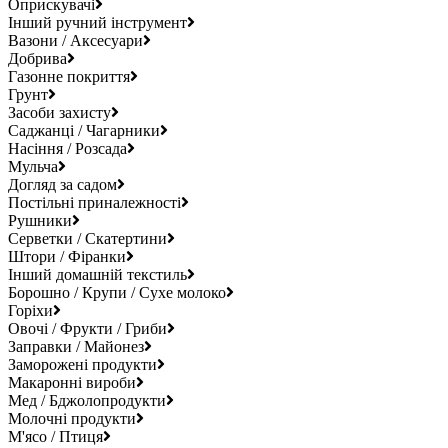
Оприскувачі
Інший ручний інструмент
Вазони / Аксесуари
Добрива
Газонне покриття
Грунт
Засоби захисту
Саджанці / Чагарники
Насіння / Розсада
Мульча
Догляд за садом
Постільні приналежності
Рушники
Серветки / Скатертини
Штори / Фіранки
Інший домашній текстиль
Борошно / Крупи / Сухе молоко
Горіхи
Овочі / Фрукти / Гриби
Заправки / Майонез
Заморожені продукти
Макаронні вироби
Мед / Бджолопродукти
Молочні продукти
М'ясо / Птиця