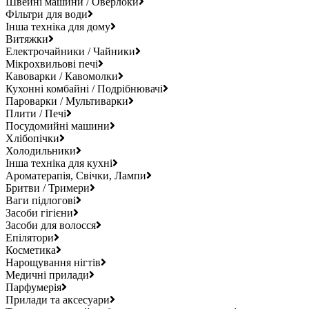
Швейні машини / Оверлоки
Фільтри для води
Інша техніка для дому
Витяжки
Електрочайники / Чайники
Мікрохвильові печі
Кавоварки / Кавомолки
Кухонні комбайні / Подрібнювачі
Пароварки / Мультиварки
Плити / Печі
Посудомийні машини
Хлібопічки
Холодильники
Інша техніка для кухні
Ароматерапія, Свічки, Лампи
Бритви / Тримери
Ваги підлогові
Засоби гігієни
Засоби для волосся
Епілятори
Косметика
Нарощування нігтів
Медичні прилади
Парфумерія
Прилади та аксесуари