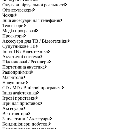
Окуляри віртуальної реальності
Фітнес-трекери
Чохли
Інші аксесуари для телефонів
Телевізори
Медіа програвачі
Проектори
Аксесуари для ТВ / Відеотехніки
Супутникове ТВ
Інша ТВ / Відеотехніка
Акустичні системи
Підсилювачі / Ресивери
Портативна акустика
Радіоприймачі
Магнітоли
Навушники
CD / MD / Вінілові програвачі
Інша аудіотехніка
Ігрові приставки
Ігри для приставок
Аксесуари
Вентилятори
Запчастини / Аксесуари
Кондиціонери побутові