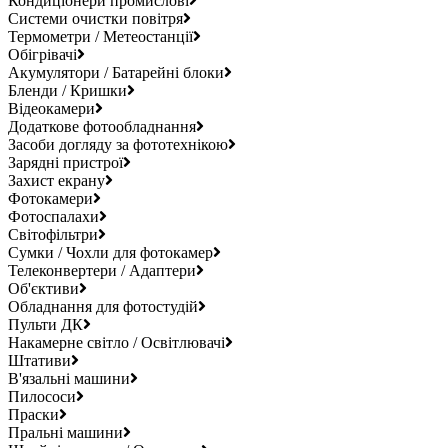
Кондиціонери промислові
Системи очистки повітря
Термометри / Метеостанції
Обігрівачі
Акумулятори / Батарейні блоки
Бленди / Кришки
Відеокамери
Додаткове фотообладнання
Засоби догляду за фототехнікою
Зарядні пристрої
Захист екрану
Фотокамери
Фотоспалахи
Світофільтри
Сумки / Чохли для фотокамер
Телеконвертери / Адаптери
Об'єктиви
Обладнання для фотостудій
Пульти ДК
Накамерне світло / Освітлювачі
Штативи
В'язальні машини
Пилососи
Праски
Пральні машини