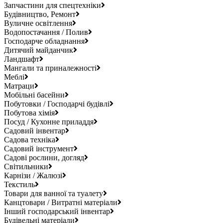
Запчастини для спецтехніки
Будівництво, Ремонт
Вуличне освітлення
Водопостачання / Полив
Господарче обладнання
Дитячий майданчик
Ландшафт
Мангали та приналежності
Меблі
Матраци
Мобільні басейни
Побутовки / Господарчі будівлі
Побутова хімія
Посуд / Кухонне приладдя
Садовий інвентар
Садова техніка
Садовий інструмент
Садові рослини, догляд
Світильники
Карнізи / Жалюзі
Текстиль
Товари для ванної та туалету
Канцтовари / Витратні матеріали
Інший господарський інвентар
Будівельні матеріали