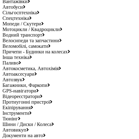
Вантажівки
Автобуси
Сільгосптехніка
Спецтехніка
Мопеди / Скутери
Мотоцикли / Квадроцикли
Водний транспорт
Велосипеди та запчастини
Веломобілі, самокати
Причепи - Будинки на колесах
Інша техніка
Паливо
Автокосметика, Автохімія
Автоаксесуари
Автозвук
Багажники, Фаркопи
GPS-навігатори
Відеореєстратори
Протиугонні пристрої
Екіпірування
Інструменти
Тюнінг
Шини / Диски / Колеса
Автовикуп
Документи на авто