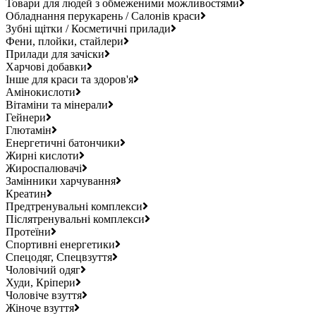
Товари для людей з обмеженими можливостями
Обладнання перукарень / Салонів краси
Зубні щітки / Косметичні прилади
Фени, плойки, стайлери
Прилади для зачіски
Харчові добавки
Інше для краси та здоров'я
Амінокислоти
Вітаміни та мінерали
Гейнери
Глютамін
Енергетичні батончики
Жирні кислоти
Жироспалювачі
Замінники харчування
Креатин
Предтренувальні комплекси
Післятренувальні комплекси
Протеїни
Спортивні енергетики
Спецодяг, Спецвзуття
Чоловічий одяг
Худи, Кріпери
Чоловіче взуття
Жіноче взуття