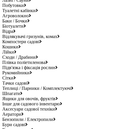
Лазні / Сауни
Побутовки
Туалетні кабінки
Агроволокно
Баки / Бочки
Біотуалети
Відра
Відлякувачі гризунів, комах
Компостери садові
Кошики
Лійки
Сходи / Драбини
Плівка поліетиленова
Підв'язка і фіксація рослин
Рукомийники
Сітки
Тачки садові
Теплиці / Парники / Комплектуючі
Шпагати
Ящики для овочів, фруктів
Інше для садового інвентарю
Аксесуари садової техніки
Аератори
Бензопили / Електропили
Бури садові