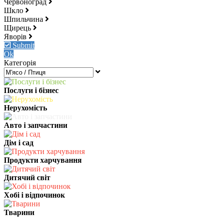
Червоноград
Шкло
Шпильчина
Щирець
Яворів
Submit
Ok
Категорія
Послуги і бізнес
Нерухомість
Авто і запчастини
Дім і сад
Продукти харчування
Дитячий світ
Хобі і відпочинок
Тварини