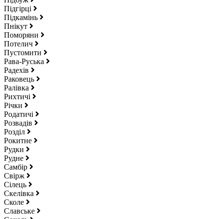
Підгірці
Підкамінь
Пнікут
Поморяни
Потелич
Пустомити
Рава-Руська
Радехів
Раковець
Ралівка
Рихтичі
Річки
Родатичі
Розвадів
Розділ
Рокитне
Рудки
Рудне
Самбір
Свірж
Сілець
Скелівка
Сколе
Славське