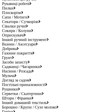
Рукавиці робочі
Пилки
Плоскорізи
Сапи / Мотиги
Секатори / Сучкорізи
Сівалки ручні
Сокири / Колуни
Оприскувачі
Інший ручний інструмент
Вазони / Аксесуари
Добрива
Газонне покриття
Грунт
Засоби захисту
Саджанці / Чагарники
Насіння / Розсада
Мульча
Догляд за садом
Постільні приналежності
Рушники
Серветки / Скатертини
Штори / Фіранки
Інший домашній текстиль
Борошно / Крупи / Сухе молоко
Горіхи