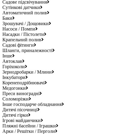
Садове підсвічування
Сутінкові датчики
Автоматичний полив
Баки
Зрошувачі / Дощовики
Насоси / Помпи
Насадки / Пістолети
Крапельний полив
Садові фітинги
Шланги, приналежності
Інше
Автоклав
Горіхоколи
Зернодробарки / Млини
Інкубатори
Коренеподрібнювачі
Медогонки
Преси виноградні
Соломорізки
Інше господарче обладнання
Дитячі пісочниці
Дитячі гірки
Ігрові майданчики
Пляжні басейни / Іграшки
Арки / Решітки / Перголи