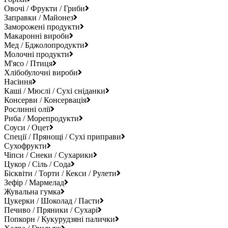
Овочі / Фрукти / Гриби
Заправки / Майонез
Заморожені продукти
Макаронні вироби
Мед / Бджолопродукти
Молочні продукти
М'ясо / Птиця
Хлібобулочні вироби
Насіння
Каші / Мюслі / Сухі сніданки
Консерви / Консервація
Рослинні олії
Риба / Морепродукти
Соуси / Оцет
Спеції / Прянощі / Сухі приправи
Сухофрукти
Чіпси / Снеки / Сухарики
Цукор / Сіль / Сода
Бісквіти / Торти / Кекси / Рулети
Зефір / Мармелад
Жувальна гумка
Цукерки / Шоколад / Пасти
Печиво / Пряники / Сухарі
Попкорн / Кукурудзяні палички