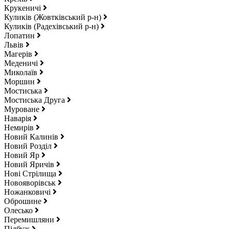
Крукеничі
Куликів (Жовтківський р-н)
Куликів (Радехівський р-н)
Лопатин
Львів
Магерів
Меденичі
Миколаїв
Моршин
Мостиська
Мостиська Друга
Муроване
Наварія
Немирів
Новий Калинів
Новий Розділ
Новий Яр
Новий Яричів
Нові Стрілища
Новояворівськ
Ножанковичі
Оброшине
Олесько
Перемишляни
Підбуж