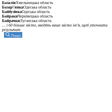
Базалія
Хмельницька область
Базар\'янка
Одеська область
Байбузівка
Одеська область
Байраки
Чернівецька область
Байрачки
Луганська область
… і 60 більше місто, введіть ваше місто ім\'я, щоб уточнити
результат
Пошук