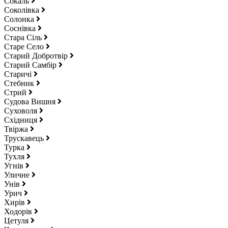
Сокаль
Соколівка
Солонка
Соснівка
Стара Сіль
Старе Село
Старий Добротвір
Старий Самбір
Старичі
Стебник
Стрий
Судова Вишня
Суховоля
Східниця
Твіржа
Трускавець
Турка
Тухля
Угнів
Уличне
Унів
Урич
Хирів
Ходорів
Цетуля