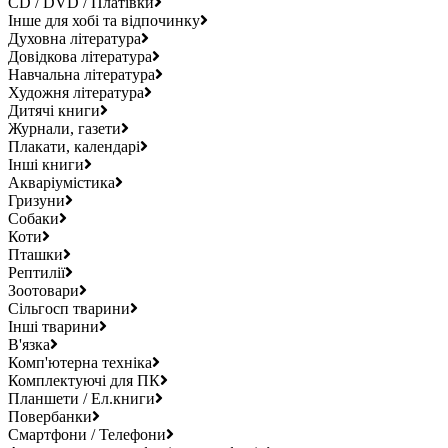
CD / DVD / Платівки
Інше для хобі та відпочинку
Духовна література
Довідкова література
Навчальна література
Художня література
Дитячі книги
Журнали, газети
Плакати, календарі
Інші книги
Акваріумістика
Гризуни
Собаки
Коти
Пташки
Рептилії
Зоотовари
Сільгосп тварини
Інші тварини
В'язка
Комп'ютерна техніка
Комплектуючі для ПК
Планшети / Ел.книги
Повербанки
Смартфони / Телефони