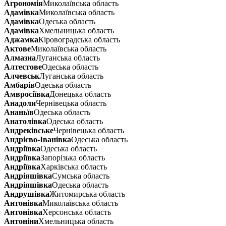
Агрономія
Миколаївська область
Адамівка
Миколаївська область
Адамівка
Одеська область
Адамівка
Хмельницька область
Аджамка
Кіровоградська область
Актове
Миколаївська область
Алмазна
Луганська область
Алтестове
Одеська область
Алчевськ
Луганська область
Амбарів
Одеська область
Амвросіївка
Донецька область
Анадоли
Чернівецька область
Ананьїв
Одеська область
Анатолівка
Одеська область
Андреківське
Чернівецька область
Андрієво-Іванівка
Одеська область
Андріївка
Одеська область
Андріївка
Запорізька область
Андріївка
Харківська область
Андріяшівка
Сумська область
Андріяшівка
Одеська область
Андрушівка
Житомирська область
Антонівка
Миколаївська область
Антонівка
Херсонська область
Антоніни
Хмельницька область