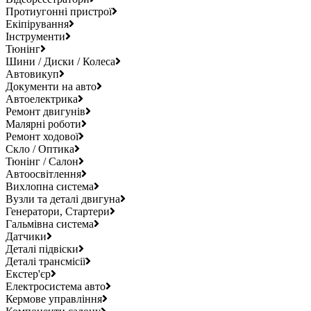
Протиугонні пристрої
Екіпірування
Інструменти
Тюнінг
Шини / Диски / Колеса
Автовикуп
Документи на авто
Автоелектрика
Ремонт двигунів
Малярні роботи
Ремонт ходової
Скло / Оптика
Тюнінг / Салон
Автоосвітлення
Вихлопна система
Вузли та деталі двигуна
Генератори, Стартери
Гальмівна система
Датчики
Деталі підвіски
Деталі трансмісії
Екстер'єр
Електросистема авто
Кермове управління