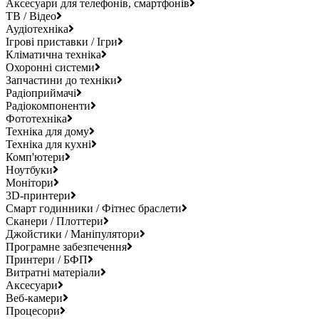
Аксесуари для телефонів, смартфонів
ТВ / Відео
Аудіотехніка
Ігрові приставки / Ігри
Кліматична техніка
Охоронні системи
Запчастини до техніки
Радіоприймачі
Радіокомпоненти
Фототехніка
Техніка для дому
Техніка для кухні
Комп'ютери
Ноутбуки
Монітори
3D-принтери
Смарт годинники / Фітнес браслети
Сканери / Плоттери
Джойстики / Маніпулятори
Програмне забезпечення
Принтери / БФП
Витратні матеріали
Аксесуари
Веб-камери
Процесори