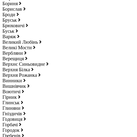
Бориня
Борислав
Броди
Бруськ
Брюховичі
Буськ
Варяж
Великий Любінь
Великі Мости
Вербляни
Верещиця
Верхнє Синьовидне
Верхня Білка
Верхня Рожанка
Винники
Вишнівчик
Воютичі
Гірник
Глинськ
Глиняни
Гніздичів
Годовиця
Горбачі
Городок
Гребенів