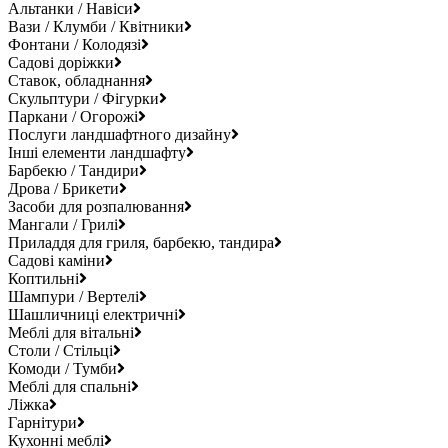
Альтанки / Навіси
Вази / Клумби / Квітники
Фонтани / Колодязі
Садові доріжки
Ставок, обладнання
Скульптури / Фігурки
Паркани / Огорожі
Послуги ландшафтного дизайну
Інші елементи ландшафту
Барбекю / Тандири
Дрова / Брикети
Засоби для розпалювання
Мангали / Грилі
Приладдя для гриля, барбекю, тандира
Садові каміни
Коптильні
Шампури / Вертелі
Шашличниці електричні
Меблі для вітальні
Столи / Стільці
Комоди / Тумби
Меблі для спальні
Ліжка
Гарнітури
Кухонні меблі