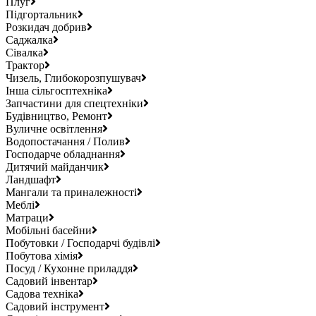
Плуг
Підгортальник
Розкидач добрив
Саджалка
Сівалка
Трактор
Чизель, Глибокорозпушувач
Інша сільгосптехніка
Запчастини для спецтехніки
Будівництво, Ремонт
Вуличне освітлення
Водопостачання / Полив
Господарче обладнання
Дитячий майданчик
Ландшафт
Мангали та приналежності
Меблі
Матраци
Мобільні басейни
Побутовки / Господарчі будівлі
Побутова хімія
Посуд / Кухонне приладдя
Садовий інвентар
Садова техніка
Садовий інструмент