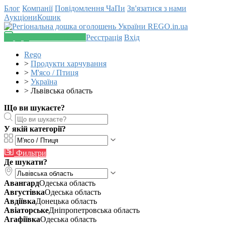
Блог
Компанії
Повідомлення
ЧаПи
Зв'язатися з нами
Аукціони
Кошик
Додати оголошення
Реєстрація
Вхід
Rego
>
Продукти харчування
>
М'ясо / Птиця
>
Україна
>
Львівська область
Що ви шукаєте?
У якій категорії?
Фильтри
Де шукати?
Авангард
Одеська область
Августівка
Одеська область
Авдіївка
Донецька область
Авіаторське
Дніпропетровська область
Агафіївка
Одеська область