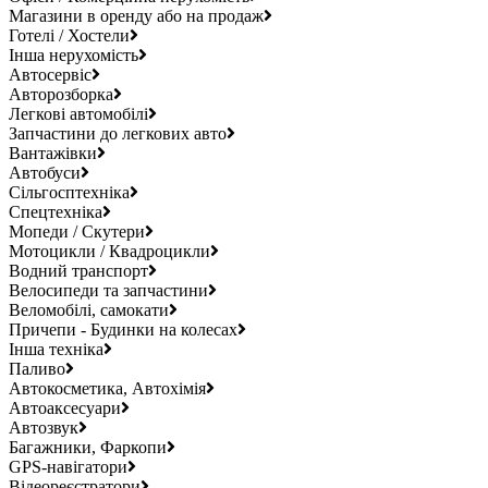
Магазини в оренду або на продаж
Готелі / Хостели
Інша нерухомість
Автосервіс
Авторозборка
Легкові автомобілі
Запчастини до легкових авто
Вантажівки
Автобуси
Сільгосптехніка
Спецтехніка
Мопеди / Скутери
Мотоцикли / Квадроцикли
Водний транспорт
Велосипеди та запчастини
Веломобілі, самокати
Причепи - Будинки на колесах
Інша техніка
Паливо
Автокосметика, Автохімія
Автоаксесуари
Автозвук
Багажники, Фаркопи
GPS-навігатори
Відеореєстратори