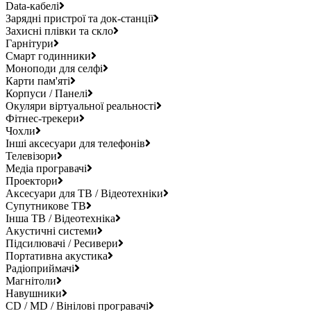
Data-кабелі
Зарядні пристрої та док-станції
Захисні плівки та скло
Гарнітури
Смарт годинники
Моноподи для селфі
Карти пам'яті
Корпуси / Панелі
Окуляри віртуальної реальності
Фітнес-трекери
Чохли
Інші аксесуари для телефонів
Телевізори
Медіа програвачі
Проектори
Аксесуари для ТВ / Відеотехніки
Супутникове ТВ
Інша ТВ / Відеотехніка
Акустичні системи
Підсилювачі / Ресивери
Портативна акустика
Радіоприймачі
Магнітоли
Навушники
CD / MD / Вінілові програвачі