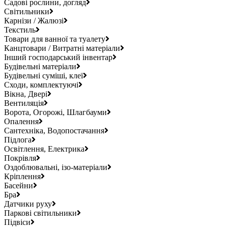
Садові рослини, догляд
Світильники
Карнізи / Жалюзі
Текстиль
Товари для ванної та туалету
Канцтовари / Витратні матеріали
Інший господарський інвентар
Будівельні матеріали
Будівельні суміші, клеї
Сходи, комплектуючі
Вікна, Двері
Вентиляція
Ворота, Огорожі, Шлагбауми
Опалення
Сантехніка, Водопостачання
Підлога
Освітлення, Електрика
Покрівля
Оздоблювальні, ізо-матеріали
Кріплення
Басейни
Бра
Датчики руху
Паркові світильники
Підвіси