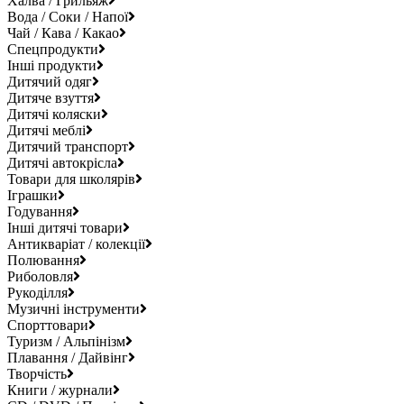
Халва / Грильяж
Вода / Соки / Напої
Чай / Кава / Какао
Спецпродукти
Інші продукти
Дитячий одяг
Дитяче взуття
Дитячі коляски
Дитячі меблі
Дитячий транспорт
Дитячі автокрісла
Товари для школярів
Іграшки
Годування
Інші дитячі товари
Антикваріат / колекції
Полювання
Риболовля
Рукоділля
Музичні інструменти
Спорттовари
Туризм / Альпінізм
Плавання / Дайвінг
Творчість
Книги / журнали