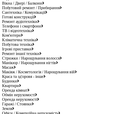
Вікна / Двері / Балкони
Побутовий ремонт / Прибирання
Сантехніка / Комунікації
Готові конструкції
Ремонт аудіотехніки
Телефони і смартфони
ТВ і відеотехніка
Ком'ютери
Кліматична техніка
Побутова техніка
Ігрові приставки
Ремонт іншої техніки
Стрижки / Нарощування волосся
Манікюр / Нарощування нігтів
Масаж
Макіяж / Косметологія / Нарощування вій
Краса та зд'оровя - інше
Будинки
Квартири
Оренда кімнат
Обмін нерухомості
Оренда нерухомості
Гаражі / Стоянки
Земля
Офіси / Комерційна нерухомість