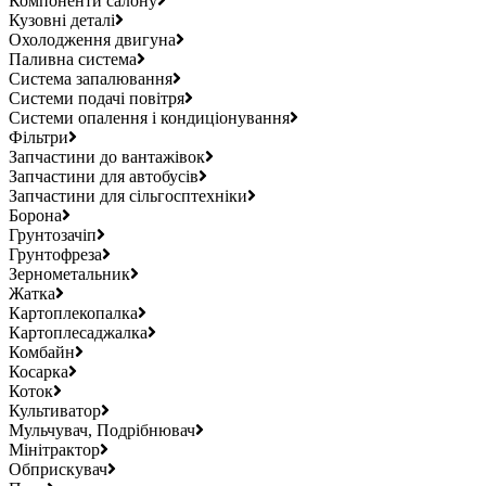
Компоненти салону
Кузовні деталі
Охолодження двигуна
Паливна система
Система запалювання
Системи подачі повітря
Системи опалення і кондиціонування
Фільтри
Запчастини до вантажівок
Запчастини для автобусів
Запчастини для сільгосптехніки
Борона
Грунтозачіп
Грунтофреза
Зернометальник
Жатка
Картоплекопалка
Картоплесаджалка
Комбайн
Косарка
Коток
Культиватор
Мульчувач, Подрібнювач
Мінітрактор
Обприскувач