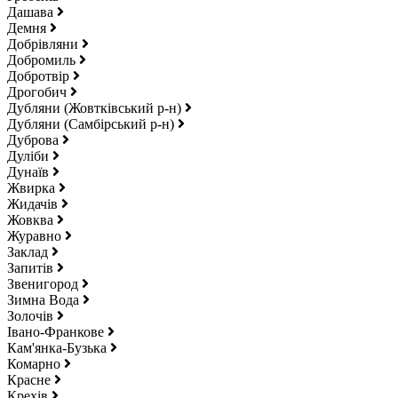
Дашава
Демня
Добрівляни
Добромиль
Добротвір
Дрогобич
Дубляни (Жовтківський р-н)
Дубляни (Самбірський р-н)
Дуброва
Дуліби
Дунаїв
Жвирка
Жидачів
Жовква
Журавно
Заклад
Запитів
Звенигород
Зимна Вода
Золочів
Івано-Франкове
Кам'янка-Бузька
Комарно
Красне
Крехів