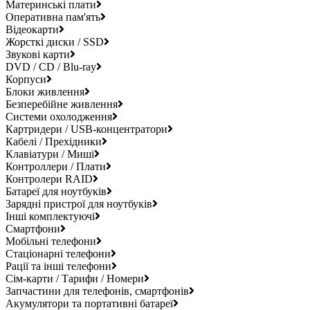
Материнські плати
Оперативна пам'ять
Відеокарти
Жорсткі диски / SSD
Звукові карти
DVD / CD / Blu-ray
Корпуси
Блоки живлення
Безперебійне живлення
Системи охолодження
Картридери / USB-концентратори
Кабелі / Прехідники
Клавіатури / Миші
Контроллери / Плати
Контролери RAID
Батареї для ноутбуків
Зарядні пристрої для ноутбуків
Інші комплектуючі
Смартфони
Мобільні телефони
Стаціонарні телефони
Рації та інші телефони
Сім-карти / Тарифи / Номери
Запчастини для телефонів, смартфонів
Акумулятори та портативні батареї