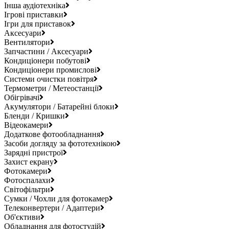
Інша аудіотехніка
Ігрові приставки
Ігри для приставок
Аксесуари
Вентилятори
Запчастини / Аксесуари
Кондиціонери побутові
Кондиціонери промислові
Системи очистки повітря
Термометри / Метеостанції
Обігрівачі
Акумулятори / Батарейні блоки
Бленди / Кришки
Відеокамери
Додаткове фотообладнання
Засоби догляду за фототехнікою
Зарядні пристрої
Захист екрану
Фотокамери
Фотоспалахи
Світофільтри
Сумки / Чохли для фотокамер
Телеконвертери / Адаптери
Об'єктиви
Обладнання для фотостудій