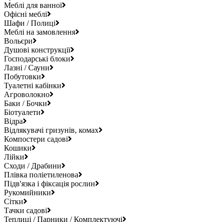
Меблі для ванної
Офісні меблі
Шафи / Полиці
Меблі на замовлення
Вольєри
Душові конструкції
Господарські блоки
Лазні / Сауни
Побутовки
Туалетні кабінки
Агроволокно
Баки / Бочки
Біотуалети
Відра
Відлякувачі гризунів, комах
Компостери садові
Кошики
Лійки
Сходи / Драбини
Плівка поліетиленова
Підв'язка і фіксація рослин
Рукомийники
Сітки
Тачки садові
Теплиці / Парники / Комплектуючі