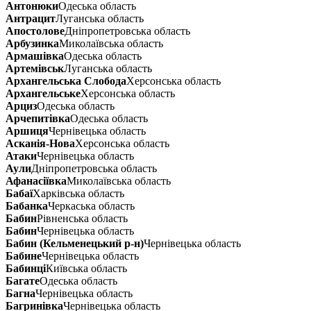
Антонюки
Одеська область
Антрацит
Луганська область
Апостолове
Дніпропетровська область
Арбузинка
Миколаївська область
Армашівка
Одеська область
Артемівськ
Луганська область
Архангельська Слобода
Херсонська область
Архангельське
Херсонська область
Арциз
Одеська область
Арчепитівка
Одеська область
Аршиця
Чернівецька область
Асканія-Нова
Херсонська область
Атаки
Чернівецька область
Аули
Дніпропетровська область
Афанасіївка
Миколаївська область
Бабаї
Харківська область
Бабанка
Черкаська область
Бабин
Рівненська область
Бабин
Чернівецька область
Бабин (Кельменецький р-н)
Чернівецька область
Бабине
Чернівецька область
Бабинці
Київська область
Багате
Одеська область
Багна
Чернівецька область
Багринівка
Чернівецька область