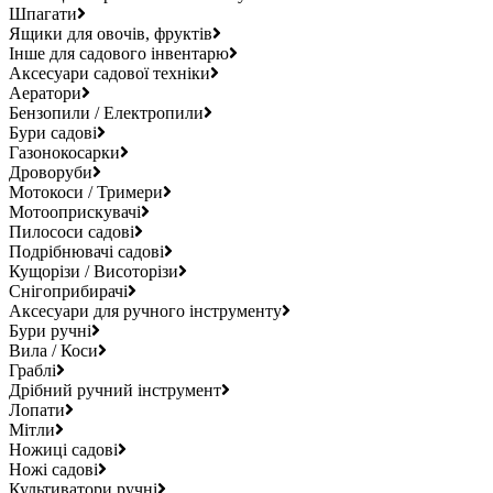
Шпагати
Ящики для овочів, фруктів
Інше для садового інвентарю
Аксесуари садової техніки
Аератори
Бензопили / Електропили
Бури садові
Газонокосарки
Дроворуби
Мотокоси / Тримери
Мотооприскувачі
Пилососи садові
Подрібнювачі садові
Кущорізи / Висоторізи
Снігоприбирачі
Аксесуари для ручного інструменту
Бури ручні
Вила / Коси
Граблі
Дрібний ручний інструмент
Лопати
Мітли
Ножиці садові
Ножі садові
Культиватори ручні