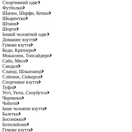
Спортивний одяг
Футболки
Шапки, Шарфи, Кепки
Шкарпетки
Штани
Шорти
Інший чоловічий одяг
Домашнє взуття
Гумове взуття
Кеди, Кріппери
Мокасини, Топсайдери
Сабо, Мюлі
Сандалі
Сланці, Шльопанці
Сліпони, Снікерси
Спортивне взуття
Туфлі
Уггі, Унти, Сноубутси
Черевики
Чоботи
Інше чоловіче взуття
Балетки
Босоніжки
Ботильйони
Гумове взуття