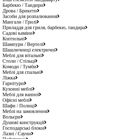
Барбекю / Тандири
Дрова / Брикети
Засоби для розпалювання
Мангали / Грилі
Приладдя для гриля, барбекю, тандира
Садові каміни
Коптильні
Шампури / Вертелі
Шашличниці електричні
Меблі для вітальні
Столи / Стільці
Комоди / Тумби
Меблі для спальні
Ліжка
Гарнітури
Кухонні меблі
Меблі для ванної
Офісні меблі
Шафи / Полиці
Меблі на замовлення
Вольєри
Душові конструкції
Господарські блоки
Лазні / Сауни