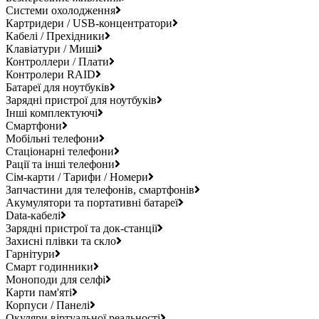
Системи охолодження
Картридери / USB-концентратори
Кабелі / Прехідники
Клавіатури / Миші
Контроллери / Плати
Контролери RAID
Батареї для ноутбуків
Зарядні пристрої для ноутбуків
Інші комплектуючі
Смартфони
Мобільні телефони
Стаціонарні телефони
Рації та інші телефони
Сім-карти / Тарифи / Номери
Запчастини для телефонів, смартфонів
Акумулятори та портативні батареї
Data-кабелі
Зарядні пристрої та док-станції
Захисні плівки та скло
Гарнітури
Смарт годинники
Моноподи для селфі
Карти пам'яті
Корпуси / Панелі
Окуляри віртуальної реальності