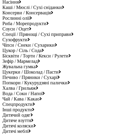
Насіння
Каші / Мюслі / Сухі сніданки
Консерви / Консервація
Рослинні олії
Риба / Морепродукти
Соуси / Оцет
Спеції / Прянощі / Сухі приправи
Сухофрукти
Чіпси / Снеки / Сухарики
Цукор / Сіль / Сода
Бісквіти / Торти / Кекси / Рулети
Зефір / Мармелад
Жувальна гумка
Цукерки / Шоколад / Пасти
Печиво / Пряники / Сухарі
Попкорн / Кукурудзяні палички
Халва / Грильяж
Вода / Соки / Напої
Чай / Кава / Какао
Спецпродукти
Інші продукти
Дитячий одяг
Дитяче взуття
Дитячі коляски
Дитячі меблі