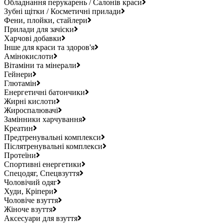
Обладнання перукарень / Салонів краси
Зубні щітки / Косметичні прилади
Фени, плойки, стайлери
Прилади для зачіски
Харчові добавки
Інше для краси та здоров'я
Амінокислоти
Вітаміни та мінерали
Гейнери
Глютамін
Енергетичні батончики
Жирні кислоти
Жироспалювачі
Замінники харчування
Креатин
Предтренувальні комплекси
Післятренувальні комплекси
Протеїни
Спортивні енергетики
Спецодяг, Спецвзуття
Чоловічий одяг
Худи, Кріпери
Чоловіче взуття
Жіноче взуття
Аксесуари для взуття