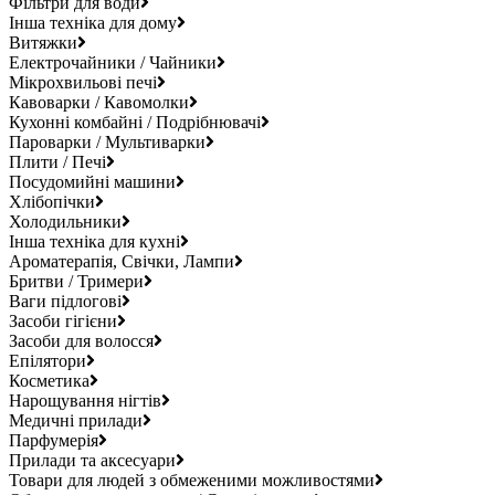
Фільтри для води
Інша техніка для дому
Витяжки
Електрочайники / Чайники
Мікрохвильові печі
Кавоварки / Кавомолки
Кухонні комбайні / Подрібнювачі
Пароварки / Мультиварки
Плити / Печі
Посудомийні машини
Хлібопічки
Холодильники
Інша техніка для кухні
Ароматерапія, Свічки, Лампи
Бритви / Тримери
Ваги підлогові
Засоби гігієни
Засоби для волосся
Епілятори
Косметика
Нарощування нігтів
Медичні прилади
Парфумерія
Прилади та аксесуари
Товари для людей з обмеженими можливостями