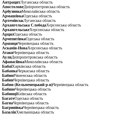
Антрацит
Луганська область
Апостолове
Дніпропетровська область
Арбузинка
Миколаївська область
Армашівка
Одеська область
Артемівськ
Луганська область
Архангельська Слобода
Херсонська область
Архангельське
Херсонська область
Арциз
Одеська область
Арчепитівка
Одеська область
Аршиця
Чернівецька область
Асканія-Нова
Херсонська область
Атаки
Чернівецька область
Аули
Дніпропетровська область
Афанасіївка
Миколаївська область
Бабаї
Харківська область
Бабанка
Черкаська область
Бабин
Рівненська область
Бабин
Чернівецька область
Бабин (Кельменецький р-н)
Чернівецька область
Бабине
Чернівецька область
Бабинці
Київська область
Багате
Одеська область
Багна
Чернівецька область
Багринівка
Чернівецька область
Базалія
Хмельницька область