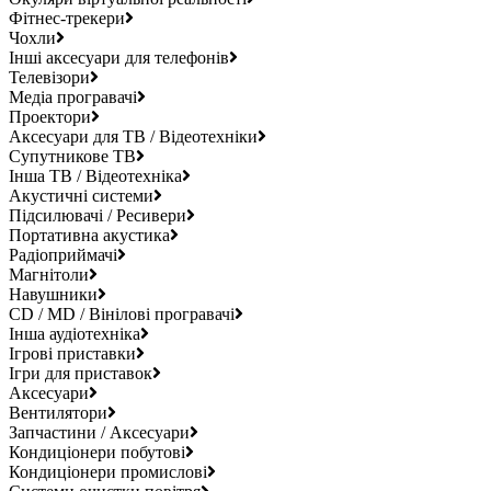
Фітнес-трекери
Чохли
Інші аксесуари для телефонів
Телевізори
Медіа програвачі
Проектори
Аксесуари для ТВ / Відеотехніки
Супутникове ТВ
Інша ТВ / Відеотехніка
Акустичні системи
Підсилювачі / Ресивери
Портативна акустика
Радіоприймачі
Магнітоли
Навушники
CD / MD / Вінілові програвачі
Інша аудіотехніка
Ігрові приставки
Ігри для приставок
Аксесуари
Вентилятори
Запчастини / Аксесуари
Кондиціонери побутові
Кондиціонери промислові