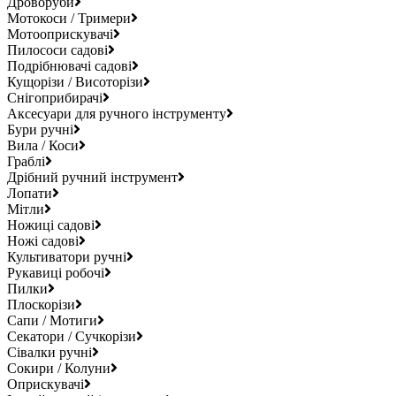
Дроворуби
Мотокоси / Тримери
Мотооприскувачі
Пилососи садові
Подрібнювачі садові
Кущорізи / Висоторізи
Снігоприбирачі
Аксесуари для ручного інструменту
Бури ручні
Вила / Коси
Граблі
Дрібний ручний інструмент
Лопати
Мітли
Ножиці садові
Ножі садові
Культиватори ручні
Рукавиці робочі
Пилки
Плоскорізи
Сапи / Мотиги
Секатори / Сучкорізи
Сівалки ручні
Сокири / Колуни
Оприскувачі