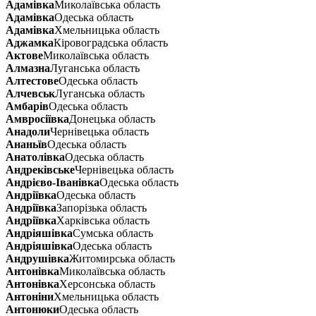
Адамівка
Миколаївська область
Адамівка
Одеська область
Адамівка
Хмельницька область
Аджамка
Кіровоградська область
Актове
Миколаївська область
Алмазна
Луганська область
Алтестове
Одеська область
Алчевськ
Луганська область
Амбарів
Одеська область
Амвросіївка
Донецька область
Анадоли
Чернівецька область
Ананьїв
Одеська область
Анатолівка
Одеська область
Андреківське
Чернівецька область
Андрієво-Іванівка
Одеська область
Андріївка
Одеська область
Андріївка
Запорізька область
Андріївка
Харківська область
Андріяшівка
Сумська область
Андріяшівка
Одеська область
Андрушівка
Житомирська область
Антонівка
Миколаївська область
Антонівка
Херсонська область
Антоніни
Хмельницька область
Антонюки
Одеська область