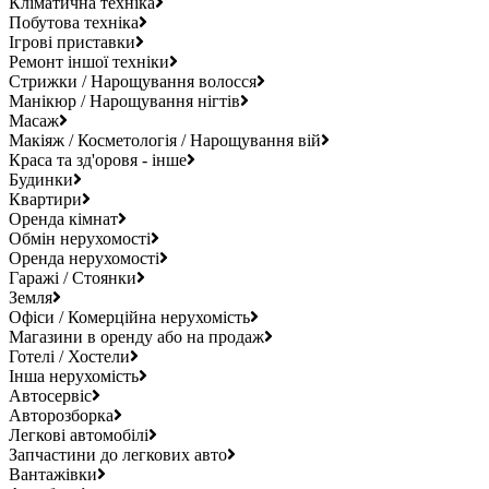
Кліматична техніка
Побутова техніка
Ігрові приставки
Ремонт іншої техніки
Стрижки / Нарощування волосся
Манікюр / Нарощування нігтів
Масаж
Макіяж / Косметологія / Нарощування вій
Краса та зд'оровя - інше
Будинки
Квартири
Оренда кімнат
Обмін нерухомості
Оренда нерухомості
Гаражі / Стоянки
Земля
Офіси / Комерційна нерухомість
Магазини в оренду або на продаж
Готелі / Хостели
Інша нерухомість
Автосервіс
Авторозборка
Легкові автомобілі
Запчастини до легкових авто
Вантажівки