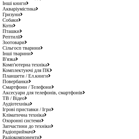
Інші книги
Акваріумістика
Гризуни
Собаки
Коти
Пташки
Рептилії
Зоотовари
Сільгосп тварини
Інші тварини
В'язка
Комп'ютерна техніка
Комплектуючі для ПК
Планшети / Ел.книги
Повербанки
Смартфони / Телефони
Аксесуари для телефонів, смартфонів
ТВ / Відео
Аудіотехніка
Ігрові приставки / Ігри
Кліматична техніка
Охоронні системи
Запчастини до техніки
Радіоприймачі
Радіокомпоненти