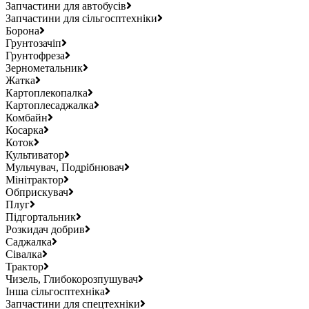
Запчастини для автобусів
Запчастини для сільгосптехніки
Борона
Грунтозачіп
Грунтофреза
Зернометальник
Жатка
Картоплекопалка
Картоплесаджалка
Комбайн
Косарка
Коток
Культиватор
Мульчувач, Подрібнювач
Мінітрактор
Обприскувач
Плуг
Підгортальник
Розкидач добрив
Саджалка
Сівалка
Трактор
Чизель, Глибокорозпушувач
Інша сільгосптехніка
Запчастини для спецтехніки