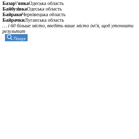
Базар\'янка
Одеська область
Байбузівка
Одеська область
Байраки
Чернівецька область
Байрачки
Луганська область
… і 60 більше місто, введіть ваше місто ім\'я, щоб уточнити
результат
Пошук