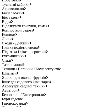
Побутовки
Туалетні кабінки
Агроволокно
Баки / Бочки
Біотуалети
Відра
Відлякувачі гризунів, комах
Компостери садові
Кошики
Лійки
Сходи / Драбини
Плівка поліетиленова
Підв'язка і фіксація рослин
Рукомийники
Сітки
Тачки садові
Теплиці / Парники / Комплектуючі
Шпагати
Ящики для овочів, фруктів
Інше для садового інвентарю
Аксесуари садової техніки
Аератори
Бензопили / Електропили
Бури садові
Газонокосарки