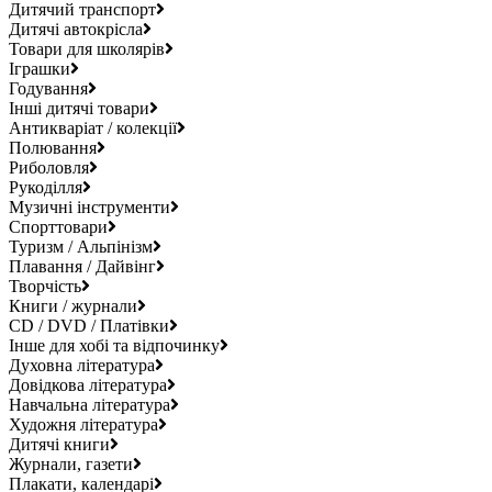
Дитячий транспорт
Дитячі автокрісла
Товари для школярів
Іграшки
Годування
Інші дитячі товари
Антикваріат / колекції
Полювання
Риболовля
Рукоділля
Музичні інструменти
Спорттовари
Туризм / Альпінізм
Плавання / Дайвінг
Творчість
Книги / журнали
CD / DVD / Платівки
Інше для хобі та відпочинку
Духовна література
Довідкова література
Навчальна література
Художня література
Дитячі книги
Журнали, газети
Плакати, календарі