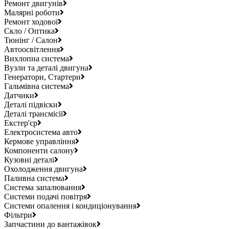
Ремонт двигунів
Малярні роботи
Ремонт ходової
Скло / Оптика
Тюнінг / Салон
Автоосвітлення
Вихлопна система
Вузли та деталі двигуна
Генератори, Стартери
Гальмівна система
Датчики
Деталі підвіски
Деталі трансмісії
Екстер'єр
Електросистема авто
Кермове управління
Компоненти салону
Кузовні деталі
Охолодження двигуна
Паливна система
Система запалювання
Системи подачі повітря
Системи опалення і кондиціонування
Фільтри
Запчастини до вантажівок