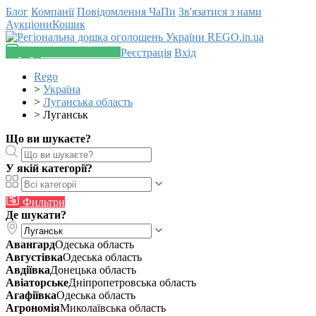
Блог
Компанії
Повідомлення
ЧаПи
Зв'язатися з нами
Аукціони
Кошик
Додати оголошення
Реєстрація
Вхід
Rego
>
Україна
>
Луганська область
>
Луганськ
Що ви шукаєте?
У якій категорії?
Фильтри
Де шукати?
Авангард
Одеська область
Августівка
Одеська область
Авдіївка
Донецька область
Авіаторське
Дніпропетровська область
Агафіївка
Одеська область
Агрономія
Миколаївська область