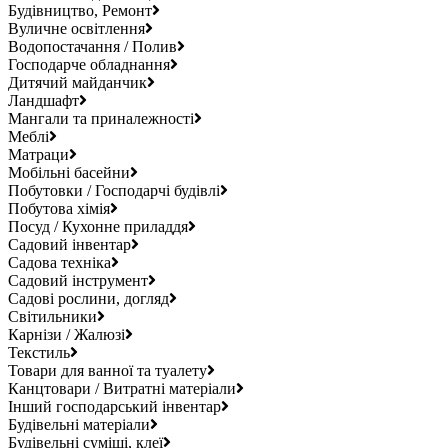
Будівництво, Ремонт
Вуличне освітлення
Водопостачання / Полив
Господарче обладнання
Дитячий майданчик
Ландшафт
Мангали та приналежності
Меблі
Матраци
Мобільні басейни
Побутовки / Господарчі будівлі
Побутова хімія
Посуд / Кухонне приладдя
Садовий інвентар
Садова техніка
Садовий інструмент
Садові рослини, догляд
Світильники
Карнізи / Жалюзі
Текстиль
Товари для ванної та туалету
Канцтовари / Витратні матеріали
Інший господарський інвентар
Будівельні матеріали
Будівельні суміші, клеї