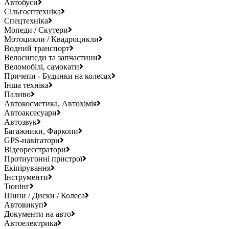
Автобуси
Сільгосптехніка
Спецтехніка
Мопеди / Скутери
Мотоцикли / Квадроцикли
Водний транспорт
Велосипеди та запчастини
Веломобілі, самокати
Причепи - Будинки на колесах
Інша техніка
Паливо
Автокосметика, Автохімія
Автоаксесуари
Автозвук
Багажники, Фаркопи
GPS-навігатори
Відеореєстратори
Протиугонні пристрої
Екіпірування
Інструменти
Тюнінг
Шини / Диски / Колеса
Автовикуп
Документи на авто
Автоелектрика