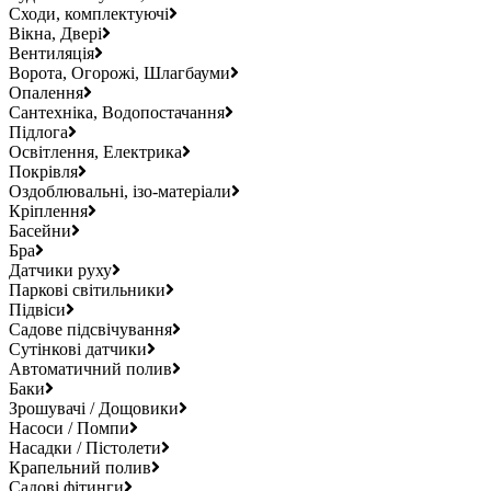
Сходи, комплектуючі
Вікна, Двері
Вентиляція
Ворота, Огорожі, Шлагбауми
Опалення
Сантехніка, Водопостачання
Підлога
Освітлення, Електрика
Покрівля
Оздоблювальні, ізо-матеріали
Кріплення
Басейни
Бра
Датчики руху
Паркові світильники
Підвіси
Садове підсвічування
Сутінкові датчики
Автоматичний полив
Баки
Зрошувачі / Дощовики
Насоси / Помпи
Насадки / Пістолети
Крапельний полив
Садові фітинги