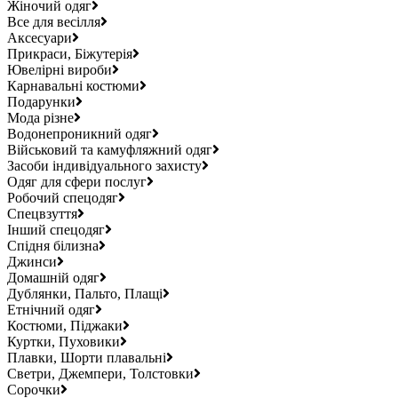
Жіночий одяг
Все для весілля
Аксесуари
Прикраси, Біжутерія
Ювелірні вироби
Карнавальні костюми
Подарунки
Мода різне
Водонепроникний одяг
Військовий та камуфляжний одяг
Засоби індивідуального захисту
Одяг для сфери послуг
Робочий спецодяг
Спецвзуття
Інший спецодяг
Спідня білизна
Джинси
Домашній одяг
Дублянки, Пальто, Плащі
Етнічний одяг
Костюми, Піджаки
Куртки, Пуховики
Плавки, Шорти плавальні
Светри, Джемпери, Толстовки
Сорочки