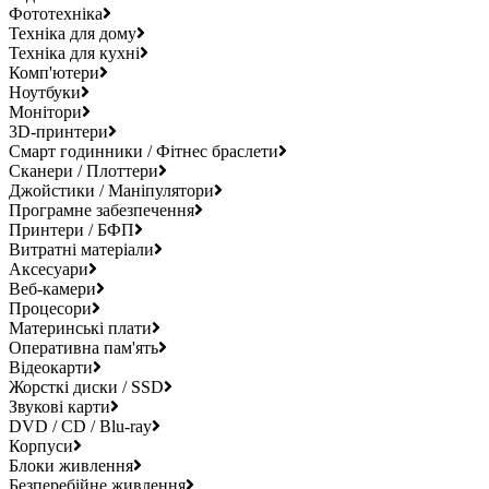
Фототехніка
Техніка для дому
Техніка для кухні
Комп'ютери
Ноутбуки
Монітори
3D-принтери
Смарт годинники / Фітнес браслети
Сканери / Плоттери
Джойстики / Маніпулятори
Програмне забезпечення
Принтери / БФП
Витратні матеріали
Аксесуари
Веб-камери
Процесори
Материнські плати
Оперативна пам'ять
Відеокарти
Жорсткі диски / SSD
Звукові карти
DVD / CD / Blu-ray
Корпуси
Блоки живлення
Безперебійне живлення