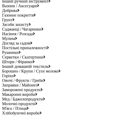
Інший ручний інструмент
Вазони / Аксесуари
Добрива
Газонне покриття
Грунт
Засоби захисту
Саджанці / Чагарники
Насіння / Розсада
Мульча
Догляд за садом
Постільні приналежності
Рушники
Серветки / Скатертини
Штори / Фіранки
Інший домашній текстиль
Борошно / Крупи / Сухе молоко
Горіхи
Овочі / Фрукти / Гриби
Заправки / Майонез
Заморожені продукти
Макаронні вироби
Мед / Бджолопродукти
Молочні продукти
М'ясо / Птиця
Хлібобулочні вироби