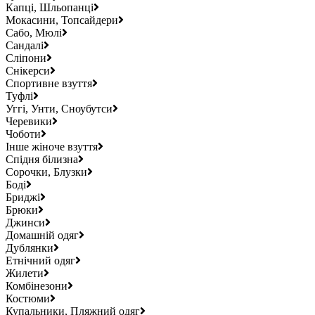
Капці, Шльопанці
Мокасини, Топсайдери
Сабо, Мюлі
Сандалі
Сліпони
Снікерси
Спортивне взуття
Туфлі
Уггі, Унти, Сноубутси
Черевики
Чоботи
Інше жіноче взуття
Спідня білизна
Сорочки, Блузки
Боді
Бриджі
Брюки
Джинси
Домашній одяг
Дублянки
Етнічний одяг
Жилети
Комбінезони
Костюми
Купальники, Пляжний одяг