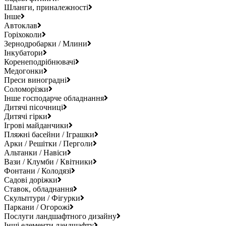
Шланги, приналежності
Інше
Автоклав
Горіхоколи
Зернодробарки / Млини
Інкубатори
Коренеподрібнювачі
Медогонки
Преси виноградні
Соломорізки
Інше господарче обладнання
Дитячі пісочниці
Дитячі гірки
Ігрові майданчики
Пляжні басейни / Іграшки
Арки / Решітки / Перголи
Альтанки / Навіси
Вази / Клумби / Квітники
Фонтани / Колодязі
Садові доріжки
Ставок, обладнання
Скульптури / Фігурки
Паркани / Огорожі
Послуги ландшафтного дизайну
Інші елементи ландшафту