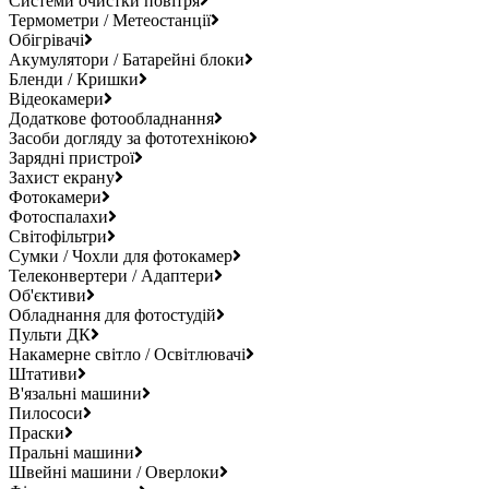
Системи очистки повітря
Термометри / Метеостанції
Обігрівачі
Акумулятори / Батарейні блоки
Бленди / Кришки
Відеокамери
Додаткове фотообладнання
Засоби догляду за фототехнікою
Зарядні пристрої
Захист екрану
Фотокамери
Фотоспалахи
Світофільтри
Сумки / Чохли для фотокамер
Телеконвертери / Адаптери
Об'єктиви
Обладнання для фотостудій
Пульти ДК
Накамерне світло / Освітлювачі
Штативи
В'язальні машини
Пилососи
Праски
Пральні машини
Швейні машини / Оверлоки