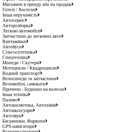
Магазини в оренду або на продаж
Готелі / Хостели
Інша нерухомість
Автосервіс
Авторозборка
Легкові автомобілі
Запчастини до легкових авто
Вантажівки
Автобуси
Сільгосптехніка
Спецтехніка
Мопеди / Скутери
Мотоцикли / Квадроцикли
Водний транспорт
Велосипеди та запчастини
Веломобілі, самокати
Причепи - Будинки на колесах
Інша техніка
Паливо
Автокосметика, Автохімія
Автоаксесуари
Автозвук
Багажники, Фаркопи
GPS-навігатори
Відеореєстратори