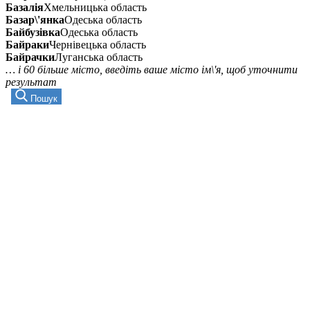
Базалія
Хмельницька область
Базар\'янка
Одеська область
Байбузівка
Одеська область
Байраки
Чернівецька область
Байрачки
Луганська область
… і 60 більше місто, введіть ваше місто ім\'я, щоб уточнити
результат
Пошук