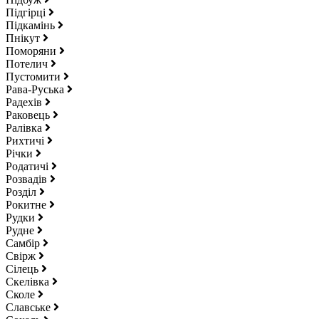
Підгірці
Підкамінь
Пнікут
Поморяни
Потелич
Пустомити
Рава-Руська
Радехів
Раковець
Ралівка
Рихтичі
Річки
Родатичі
Розвадів
Розділ
Рокитне
Рудки
Рудне
Самбір
Свірж
Сілець
Скелівка
Сколе
Славське