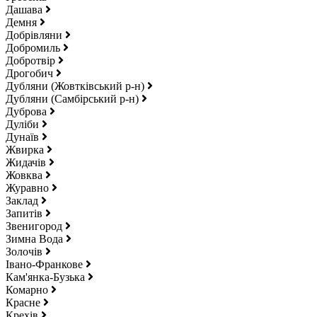
Дашава
Демня
Добрівляни
Добромиль
Добротвір
Дрогобич
Дубляни (Жовтківський р-н)
Дубляни (Самбірський р-н)
Дуброва
Дуліби
Дунаїв
Жвирка
Жидачів
Жовква
Журавно
Заклад
Запитів
Звенигород
Зимна Вода
Золочів
Івано-Франкове
Кам'янка-Бузька
Комарно
Красне
Крехів