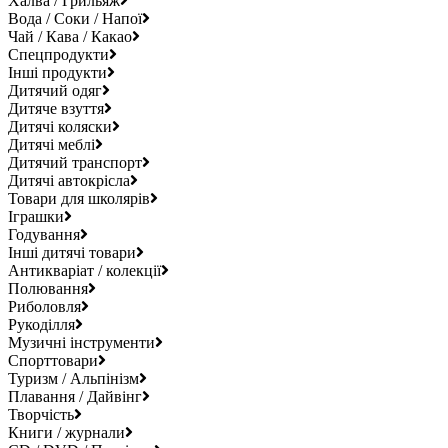
Халва / Грильяж
Вода / Соки / Напої
Чай / Кава / Какао
Спецпродукти
Інші продукти
Дитячий одяг
Дитяче взуття
Дитячі коляски
Дитячі меблі
Дитячий транспорт
Дитячі автокрісла
Товари для школярів
Іграшки
Годування
Інші дитячі товари
Антикваріат / колекції
Полювання
Риболовля
Рукоділля
Музичні інструменти
Спорттовари
Туризм / Альпінізм
Плавання / Дайвінг
Творчість
Книги / журнали