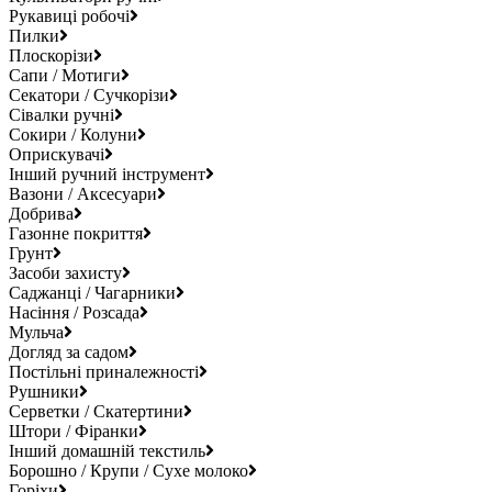
Рукавиці робочі
Пилки
Плоскорізи
Сапи / Мотиги
Секатори / Сучкорізи
Сівалки ручні
Сокири / Колуни
Оприскувачі
Інший ручний інструмент
Вазони / Аксесуари
Добрива
Газонне покриття
Грунт
Засоби захисту
Саджанці / Чагарники
Насіння / Розсада
Мульча
Догляд за садом
Постільні приналежності
Рушники
Серветки / Скатертини
Штори / Фіранки
Інший домашній текстиль
Борошно / Крупи / Сухе молоко
Горіхи