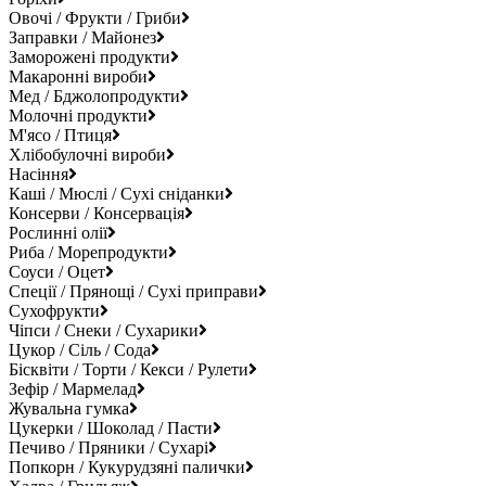
Овочі / Фрукти / Гриби
Заправки / Майонез
Заморожені продукти
Макаронні вироби
Мед / Бджолопродукти
Молочні продукти
М'ясо / Птиця
Хлібобулочні вироби
Насіння
Каші / Мюслі / Сухі сніданки
Консерви / Консервація
Рослинні олії
Риба / Морепродукти
Соуси / Оцет
Спеції / Прянощі / Сухі приправи
Сухофрукти
Чіпси / Снеки / Сухарики
Цукор / Сіль / Сода
Бісквіти / Торти / Кекси / Рулети
Зефір / Мармелад
Жувальна гумка
Цукерки / Шоколад / Пасти
Печиво / Пряники / Сухарі
Попкорн / Кукурудзяні палички