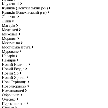
Крукеничі
Куликів (Жовтківський р-н)
Куликів (Радехівський р-н)
Лопатин
Львів
Магерів
Меденичі
Миколаїв
Моршин
Мостиська
Мостиська Друга
Муроване
Наварія
Немирів
Новий Калинів
Новий Розділ
Новий Яр
Новий Яричів
Нові Стрілища
Новояворівськ
Ножанковичі
Оброшине
Олесько
Перемишляни
Підбуж