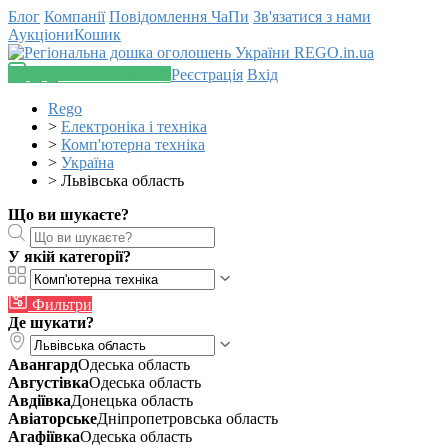
Блог
Компанії
Повідомлення
ЧаПи
Зв'язатися з нами
Аукціони
Кошик
Додати оголошення
Реєстрація
Вхід
Rego
>
Електроніка і техніка
>
Комп'ютерна техніка
>
Україна
>
Львівська область
Що ви шукаєте?
У якій категорії?
Фильтри
Де шукати?
Авангард
Одеська область
Августівка
Одеська область
Авдіївка
Донецька область
Авіаторське
Дніпропетровська область
Агафіївка
Одеська область