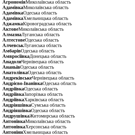
Агрономія
Миколаївська область
Адамівка
Миколаївська область
Адамівка
Одеська область
Адамівка
Хмельницька область
Аджамка
Кіровоградська область
Актове
Миколаївська область
Алмазна
Луганська область
Алтестове
Одеська область
Алчевськ
Луганська область
Амбарів
Одеська область
Амвросіївка
Донецька область
Анадоли
Чернівецька область
Ананьїв
Одеська область
Анатолівка
Одеська область
Андреківське
Чернівецька область
Андрієво-Іванівка
Одеська область
Андріївка
Одеська область
Андріївка
Запорізька область
Андріївка
Харківська область
Андріяшівка
Сумська область
Андріяшівка
Одеська область
Андрушівка
Житомирська область
Антонівка
Миколаївська область
Антонівка
Херсонська область
Антоніни
Хмельницька область