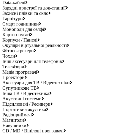
Data-кабелі
Зарядні пристрої та док-станції
Захисні плівки та скло
Гарнітури
Смарт годинники
Моноподи для селфі
Карти пам'яті
Корпуси / Панелі
Окуляри віртуальної реальності
Фітнес-трекери
Чохли
Інші аксесуари для телефонів
Телевізори
Медіа програвачі
Проектори
Аксесуари для ТВ / Відеотехніки
Супутникове ТВ
Інша ТВ / Відеотехніка
Акустичні системи
Підсилювачі / Ресивери
Портативна акустика
Радіоприймачі
Магнітоли
Навушники
CD / MD / Вінілові програвачі