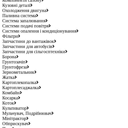
Компоненти салону
Кузовні деталі
Охолодження двигуна
Паливна система
Система запалювання
Системи подачі повітря
Системи опалення і кондиціонування
Фільтри
Запчастини до вантажівок
Запчастини для автобусів
Запчастини для сільгосптехніки
Борона
Грунтозачіп
Грунтофреза
Зернометальник
Жатка
Картоплекопалка
Картоплесаджалка
Комбайн
Косарка
Коток
Культиватор
Мульчувач, Подрібнювач
Мінітрактор
Обприскувач