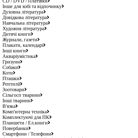
CD / DVD / Платівки
Інше для хобі та відпочинку
Духовна література
Довідкова література
Навчальна література
Художня література
Дитячі книги
Журнали, газети
Плакати, календарі
Інші книги
Акваріумістика
Гризуни
Собаки
Коти
Пташки
Рептилії
Зоотовари
Сільгосп тварини
Інші тварини
В'язка
Комп'ютерна техніка
Комплектуючі для ПК
Планшети / Ел.книги
Повербанки
Смартфони / Телефони