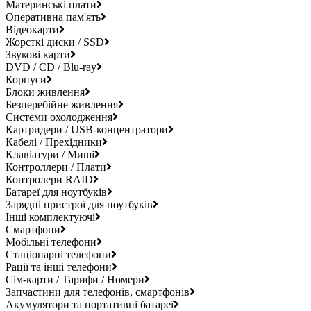
Материнські плати
Оперативна пам'ять
Відеокарти
Жорсткі диски / SSD
Звукові карти
DVD / CD / Blu-ray
Корпуси
Блоки живлення
Безперебійне живлення
Системи охолодження
Картридери / USB-концентратори
Кабелі / Прехідники
Клавіатури / Миші
Контроллери / Плати
Контролери RAID
Батареї для ноутбуків
Зарядні пристрої для ноутбуків
Інші комплектуючі
Смартфони
Мобільні телефони
Стаціонарні телефони
Рації та інші телефони
Сім-карти / Тарифи / Номери
Запчастини для телефонів, смартфонів
Акумулятори та портативні батареї