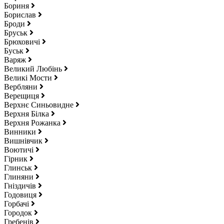
Бориня
Борислав
Броди
Бруськ
Брюховичі
Буськ
Варяж
Великий Любінь
Великі Мости
Вербляни
Верещиця
Верхнє Синьовидне
Верхня Білка
Верхня Рожанка
Винники
Вишнівчик
Воютичі
Гірник
Глинськ
Глиняни
Гніздичів
Годовиця
Горбачі
Городок
Гребенів