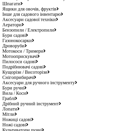
Шпагати
Ящики для овочів, фруктів
Інше для садового інвентарю
Аксесуари садової техніки
Аератори
Бензопили / Електропили
Бури садові
Газонокосарки
Дроворуби
Мотокоси / Тримери
Мотооприскувачі
Пилососи садові
Подрібнювачі садові
Кущорізи / Висоторізи
Снігоприбирачі
Аксесуари для ручного інструменту
Бури ручні
Вила / Коси
Граблі
Дрібний ручний інструмент
Лопати
Мітли
Ножиці садові
Ножі садові
Культиватори ручні