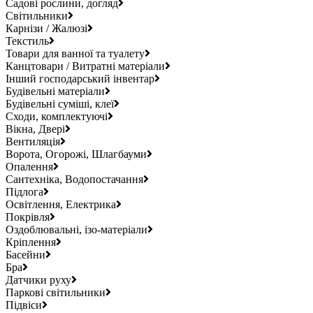
Садові рослини, догляд
Світильники
Карнізи / Жалюзі
Текстиль
Товари для ванної та туалету
Канцтовари / Витратні матеріали
Інший господарський інвентар
Будівельні матеріали
Будівельні суміші, клеї
Сходи, комплектуючі
Вікна, Двері
Вентиляція
Ворота, Огорожі, Шлагбауми
Опалення
Сантехніка, Водопостачання
Підлога
Освітлення, Електрика
Покрівля
Оздоблювальні, ізо-матеріали
Кріплення
Басейни
Бра
Датчики руху
Паркові світильники
Підвіси