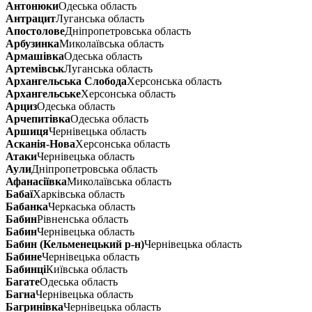
Антонюки
Одеська область
Антрацит
Луганська область
Апостолове
Дніпропетровська область
Арбузинка
Миколаївська область
Армашівка
Одеська область
Артемівськ
Луганська область
Архангельська Слобода
Херсонська область
Архангельське
Херсонська область
Арциз
Одеська область
Арчепитівка
Одеська область
Аршиця
Чернівецька область
Асканія-Нова
Херсонська область
Атаки
Чернівецька область
Аули
Дніпропетровська область
Афанасіївка
Миколаївська область
Бабаї
Харківська область
Бабанка
Черкаська область
Бабин
Рівненська область
Бабин
Чернівецька область
Бабин (Кельменецький р-н)
Чернівецька область
Бабине
Чернівецька область
Бабинці
Київська область
Багате
Одеська область
Багна
Чернівецька область
Багринівка
Чернівецька область