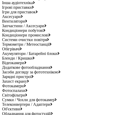
Інша аудіотехніка
Ігрові приставки
Ігри для приставок
Аксесуари
Вентилятори
Запчастини / Аксесуари
Кондиціонери побутові
Кондиціонери промислові
Системи очистки повітря
Термометри / Метеостанції
Обігрівачі
Акумулятори / Батарейні блоки
Бленди / Кришки
Відеокамери
Додаткове фотообладнання
Засоби догляду за фототехнікою
Зарядні пристрої
Захист екрану
Фотокамери
Фотоспалахи
Світофільтри
Сумки / Чохли для фотокамер
Телеконвертери / Адаптери
Об'єктиви
Обладнання для фотостудій