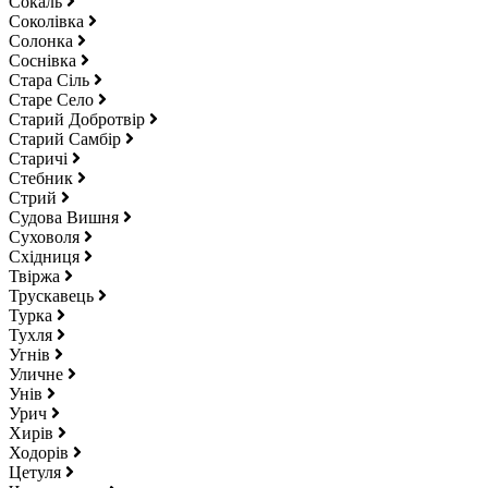
Сокаль
Соколівка
Солонка
Соснівка
Стара Сіль
Старе Село
Старий Добротвір
Старий Самбір
Старичі
Стебник
Стрий
Судова Вишня
Суховоля
Східниця
Твіржа
Трускавець
Турка
Тухля
Угнів
Уличне
Унів
Урич
Хирів
Ходорів
Цетуля