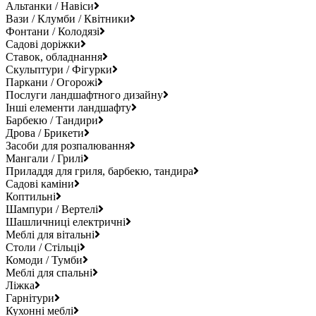
Альтанки / Навіси
Вази / Клумби / Квітники
Фонтани / Колодязі
Садові доріжки
Ставок, обладнання
Скульптури / Фігурки
Паркани / Огорожі
Послуги ландшафтного дизайну
Інші елементи ландшафту
Барбекю / Тандири
Дрова / Брикети
Засоби для розпалювання
Мангали / Грилі
Приладдя для гриля, барбекю, тандира
Садові каміни
Коптильні
Шампури / Вертелі
Шашличниці електричні
Меблі для вітальні
Столи / Стільці
Комоди / Тумби
Меблі для спальні
Ліжка
Гарнітури
Кухонні меблі