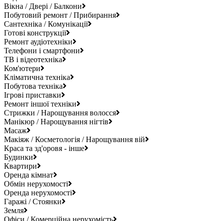
Вікна / Двері / Балкони
Побутовий ремонт / Прибирання
Сантехніка / Комунікації
Готові конструкції
Ремонт аудіотехніки
Телефони і смартфони
ТВ і відеотехніка
Ком'ютери
Кліматична техніка
Побутова техніка
Ігрові приставки
Ремонт іншої техніки
Стрижки / Нарощування волосся
Манікюр / Нарощування нігтів
Масаж
Макіяж / Косметологія / Нарощування вій
Краса та зд'оровя - інше
Будинки
Квартири
Оренда кімнат
Обмін нерухомості
Оренда нерухомості
Гаражі / Стоянки
Земля
Офіси / Комерційна нерухомість