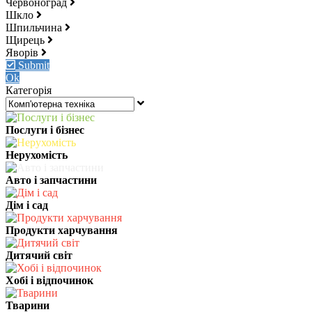
Червоноград
Шкло
Шпильчина
Щирець
Яворів
Submit
Ok
Категорія
Послуги і бізнес
Нерухомість
Авто і запчастини
Дім і сад
Продукти харчування
Дитячий світ
Хобі і відпочинок
Тварини