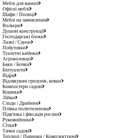
Меблі для ванної
Офісні меблі
Шафи / Полиці
Меблі на замовлення
Вольєри
Душові конструкції
Господарські блоки
Лазні / Сауни
Побутовки
Туалетні кабінки
Агроволокно
Баки / Бочки
Біотуалети
Відра
Відлякувачі гризунів, комах
Компостери садові
Кошики
Лійки
Сходи / Драбини
Плівка поліетиленова
Підв'язка і фіксація рослин
Рукомийники
Сітки
Тачки садові
Теплиці / Парники / Комплектуючі