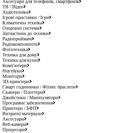
Аксесуари для телефонів, смартфонів
ТВ / Відео
Аудіотехніка
Ігрові приставки / Ігри
Кліматична техніка
Охоронні системи
Запчастини до техніки
Радіоприймачі
Радіокомпоненти
Фототехніка
Техніка для дому
Техніка для кухні
Комп'ютери
Ноутбуки
Монітори
3D-принтери
Смарт годинники / Фітнес браслети
Сканери / Плоттери
Джойстики / Маніпулятори
Програмне забезпечення
Принтери / БФП
Витратні матеріали
Аксесуари
Веб-камери
Процесори