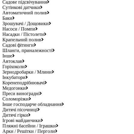
Садове підсвічування
Сутінкові датчики
Автоматичний полив
Баки
Зрошувачі / Дощовики
Насоси / Помпи
Насадки / Пістолети
Крапельний полив
Садові фітинги
Шланги, приналежності
Інше
Автоклав
Горіхоколи
Зернодробарки / Млини
Інкубатори
Коренеподрібнювачі
Медогонки
Преси виноградні
Соломорізки
Інше господарче обладнання
Дитячі пісочниці
Дитячі гірки
Ігрові майданчики
Пляжні басейни / Іграшки
Арки / Решітки / Перголи