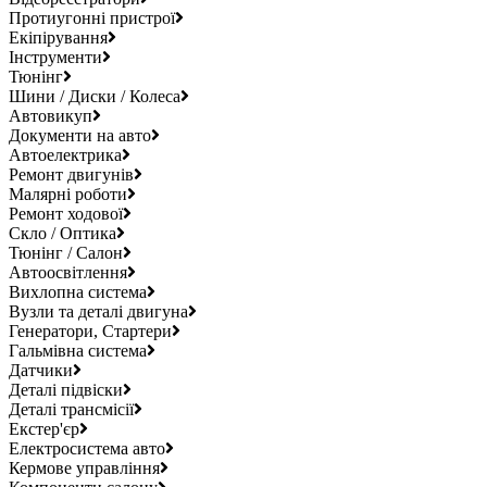
Протиугонні пристрої
Екіпірування
Інструменти
Тюнінг
Шини / Диски / Колеса
Автовикуп
Документи на авто
Автоелектрика
Ремонт двигунів
Малярні роботи
Ремонт ходової
Скло / Оптика
Тюнінг / Салон
Автоосвітлення
Вихлопна система
Вузли та деталі двигуна
Генератори, Стартери
Гальмівна система
Датчики
Деталі підвіски
Деталі трансмісії
Екстер'єр
Електросистема авто
Кермове управління