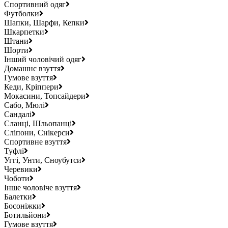
Спортивний одяг
Футболки
Шапки, Шарфи, Кепки
Шкарпетки
Штани
Шорти
Інший чоловічий одяг
Домашнє взуття
Гумове взуття
Кеди, Кріппери
Мокасини, Топсайдери
Сабо, Мюлі
Сандалі
Сланці, Шльопанці
Сліпони, Снікерси
Спортивне взуття
Туфлі
Уггі, Унти, Сноубутси
Черевики
Чоботи
Інше чоловіче взуття
Балетки
Босоніжки
Ботильйони
Гумове взуття