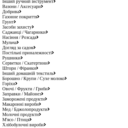
Інший ручний інструмент
Вазони / Аксесуари
Добрива
Газонне покриття
Грунт
Засоби захисту
Саджанці / Чагарники
Насіння / Розсада
Мульча
Догляд за садом
Постільні приналежності
Рушники
Серветки / Скатертини
Штори / Фіранки
Інший домашній текстиль
Борошно / Крупи / Сухе молоко
Горіхи
Овочі / Фрукти / Гриби
Заправки / Майонез
Заморожені продукти
Макаронні вироби
Мед / Бджолопродукти
Молочні продукти
М'ясо / Птиця
Хлібобулочні вироби