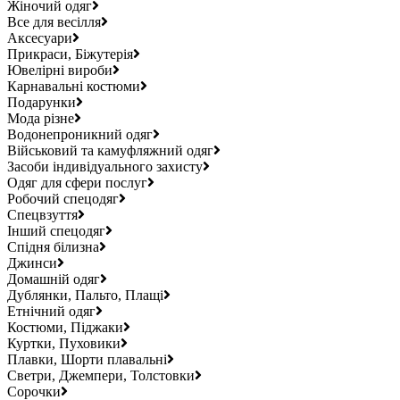
Жіночий одяг
Все для весілля
Аксесуари
Прикраси, Біжутерія
Ювелірні вироби
Карнавальні костюми
Подарунки
Мода різне
Водонепроникний одяг
Військовий та камуфляжний одяг
Засоби індивідуального захисту
Одяг для сфери послуг
Робочий спецодяг
Спецвзуття
Інший спецодяг
Спідня білизна
Джинси
Домашній одяг
Дублянки, Пальто, Плащі
Етнічний одяг
Костюми, Піджаки
Куртки, Пуховики
Плавки, Шорти плавальні
Светри, Джемпери, Толстовки
Сорочки