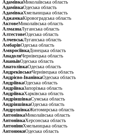
Адамівка
Миколаївська область
Адамівка
Одеська область
Адамівка
Хмельницька область
Аджамка
Кіровоградська область
Актове
Миколаївська область
Алмазна
Луганська область
Алтестове
Одеська область
Алчевськ
Луганська область
Амбарів
Одеська область
Амвросіївка
Донецька область
Анадоли
Чернівецька область
Ананьїв
Одеська область
Анатолівка
Одеська область
Андреківське
Чернівецька область
Андрієво-Іванівка
Одеська область
Андріївка
Одеська область
Андріївка
Запорізька область
Андріївка
Харківська область
Андріяшівка
Сумська область
Андріяшівка
Одеська область
Андрушівка
Житомирська область
Антонівка
Миколаївська область
Антонівка
Херсонська область
Антоніни
Хмельницька область
Антонюки
Одеська область