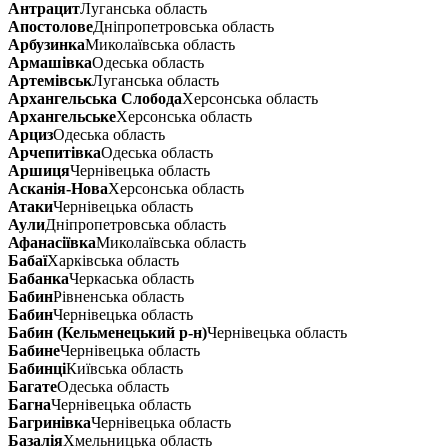
Антрацит
Луганська область
Апостолове
Дніпропетровська область
Арбузинка
Миколаївська область
Армашівка
Одеська область
Артемівськ
Луганська область
Архангельська Слобода
Херсонська область
Архангельське
Херсонська область
Арциз
Одеська область
Арчепитівка
Одеська область
Аршиця
Чернівецька область
Асканія-Нова
Херсонська область
Атаки
Чернівецька область
Аули
Дніпропетровська область
Афанасіївка
Миколаївська область
Бабаї
Харківська область
Бабанка
Черкаська область
Бабин
Рівненська область
Бабин
Чернівецька область
Бабин (Кельменецький р-н)
Чернівецька область
Бабине
Чернівецька область
Бабинці
Київська область
Багате
Одеська область
Багна
Чернівецька область
Багринівка
Чернівецька область
Базалія
Хмельницька область