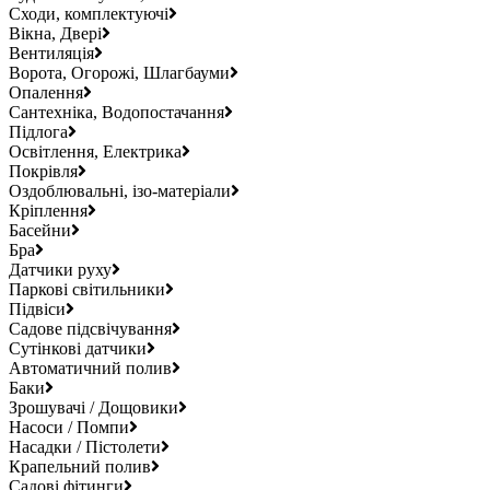
Сходи, комплектуючі
Вікна, Двері
Вентиляція
Ворота, Огорожі, Шлагбауми
Опалення
Сантехніка, Водопостачання
Підлога
Освітлення, Електрика
Покрівля
Оздоблювальні, ізо-матеріали
Кріплення
Басейни
Бра
Датчики руху
Паркові світильники
Підвіси
Садове підсвічування
Сутінкові датчики
Автоматичний полив
Баки
Зрошувачі / Дощовики
Насоси / Помпи
Насадки / Пістолети
Крапельний полив
Садові фітинги