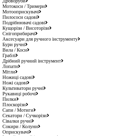
Дроворуби
Мотокоси / Тримери
Мотооприскувачі
Пилососи садові
Подрібнювачі садові
Кущорізи / Висоторізи
Снігоприбирачі
Аксесуари для ручного інструменту
Бури ручні
Вила / Коси
Граблі
Дрібний ручний інструмент
Лопати
Мітли
Ножиці садові
Ножі садові
Культиватори ручні
Рукавиці робочі
Пилки
Плоскорізи
Сапи / Мотиги
Секатори / Сучкорізи
Сівалки ручні
Сокири / Колуни
Оприскувачі