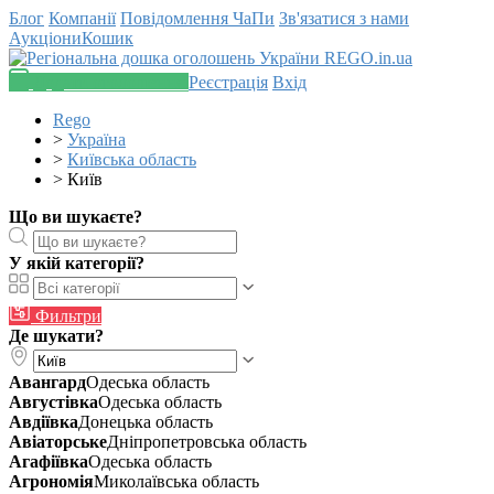
Блог
Компанії
Повідомлення
ЧаПи
Зв'язатися з нами
Аукціони
Кошик
Додати оголошення
Реєстрація
Вхід
Rego
>
Україна
>
Київська область
>
Київ
Що ви шукаєте?
У якій категорії?
Фильтри
Де шукати?
Авангард
Одеська область
Августівка
Одеська область
Авдіївка
Донецька область
Авіаторське
Дніпропетровська область
Агафіївка
Одеська область
Агрономія
Миколаївська область