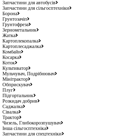
Запчастини для автобусів
Запчастини для сільгосптехніки
Борона
Грунтозачіп
Грунтофреза
Зернометальник
Жатка
Картоплекопалка
Картоплесаджалка
Комбайн
Косарка
Коток
Культиватор
Мульчувач, Подрібнювач
Мінітрактор
Обприскувач
Плуг
Підгортальник
Розкидач добрив
Саджалка
Сівалка
Трактор
Чизель, Глибокорозпушувач
Інша сільгосптехніка
Запчастини для спецтехніки