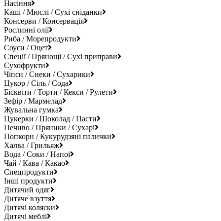
Насіння
Каші / Мюслі / Сухі сніданки
Консерви / Консервація
Рослинні олії
Риба / Морепродукти
Соуси / Оцет
Спеції / Прянощі / Сухі приправи
Сухофрукти
Чіпси / Снеки / Сухарики
Цукор / Сіль / Сода
Бісквіти / Торти / Кекси / Рулети
Зефір / Мармелад
Жувальна гумка
Цукерки / Шоколад / Пасти
Печиво / Пряники / Сухарі
Попкорн / Кукурудзяні палички
Халва / Грильяж
Вода / Соки / Напої
Чай / Кава / Какао
Спецпродукти
Інші продукти
Дитячий одяг
Дитяче взуття
Дитячі коляски
Дитячі меблі