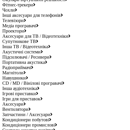
Фітнес-трекери
Чохли
Інші аксесуари для телефонів
Телевізори
Медіа програвачі
Проектори
Аксесуари для ТВ / Відеотехніки
Супутникове ТВ
Інша ТВ / Відеотехніка
Акустичні системи
Підсилювачі / Ресивери
Портативна акустика
Радіоприймачі
Магнітоли
Навушники
CD / MD / Вінілові програвачі
Інша аудіотехніка
Ігрові приставки
Ігри для приставок
Аксесуари
Вентилятори
Запчастини / Аксесуари
Кондиціонери побутові
Кондиціонери промислові