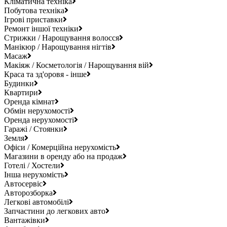
Кліматична техніка
Побутова техніка
Ігрові приставки
Ремонт іншої техніки
Стрижки / Нарощування волосся
Манікюр / Нарощування нігтів
Масаж
Макіяж / Косметологія / Нарощування вій
Краса та зд'оровя - інше
Будинки
Квартири
Оренда кімнат
Обмін нерухомості
Оренда нерухомості
Гаражі / Стоянки
Земля
Офіси / Комерційна нерухомість
Магазини в оренду або на продаж
Готелі / Хостели
Інша нерухомість
Автосервіс
Авторозборка
Легкові автомобілі
Запчастини до легкових авто
Вантажівки