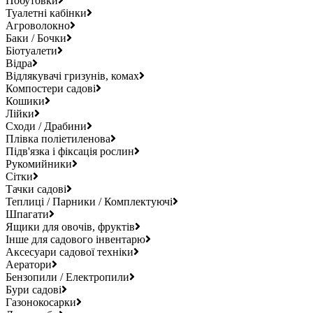
Побутовки
Туалетні кабінки
Агроволокно
Баки / Бочки
Біотуалети
Відра
Відлякувачі гризунів, комах
Компостери садові
Кошики
Лійки
Сходи / Драбини
Плівка поліетиленова
Підв'язка і фіксація рослин
Рукомийники
Сітки
Тачки садові
Теплиці / Парники / Комплектуючі
Шпагати
Ящики для овочів, фруктів
Інше для садового інвентарю
Аксесуари садової техніки
Аератори
Бензопили / Електропили
Бури садові
Газонокосарки