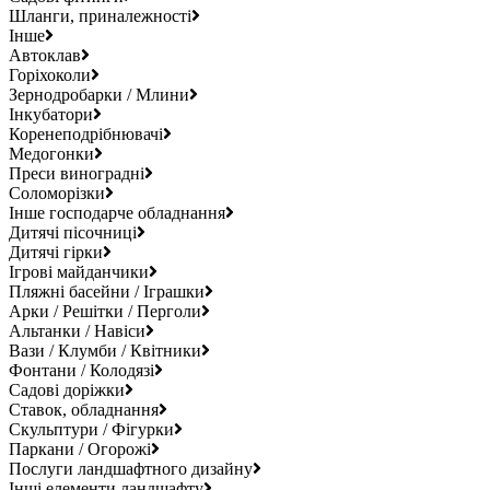
Шланги, приналежності
Інше
Автоклав
Горіхоколи
Зернодробарки / Млини
Інкубатори
Коренеподрібнювачі
Медогонки
Преси виноградні
Соломорізки
Інше господарче обладнання
Дитячі пісочниці
Дитячі гірки
Ігрові майданчики
Пляжні басейни / Іграшки
Арки / Решітки / Перголи
Альтанки / Навіси
Вази / Клумби / Квітники
Фонтани / Колодязі
Садові доріжки
Ставок, обладнання
Скульптури / Фігурки
Паркани / Огорожі
Послуги ландшафтного дизайну
Інші елементи ландшафту