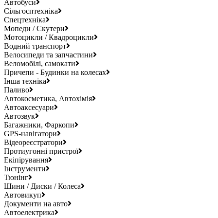
Автобуси
Сільгосптехніка
Спецтехніка
Мопеди / Скутери
Мотоцикли / Квадроцикли
Водний транспорт
Велосипеди та запчастини
Веломобілі, самокати
Причепи - Будинки на колесах
Інша техніка
Паливо
Автокосметика, Автохімія
Автоаксесуари
Автозвук
Багажники, Фаркопи
GPS-навігатори
Відеореєстратори
Протиугонні пристрої
Екіпірування
Інструменти
Тюнінг
Шини / Диски / Колеса
Автовикуп
Документи на авто
Автоелектрика