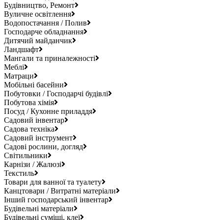
Будівництво, Ремонт
Вуличне освітлення
Водопостачання / Полив
Господарче обладнання
Дитячий майданчик
Ландшафт
Мангали та приналежності
Меблі
Матраци
Мобільні басейни
Побутовки / Господарчі будівлі
Побутова хімія
Посуд / Кухонне приладдя
Садовий інвентар
Садова техніка
Садовий інструмент
Садові рослини, догляд
Світильники
Карнізи / Жалюзі
Текстиль
Товари для ванної та туалету
Канцтовари / Витратні матеріали
Інший господарський інвентар
Будівельні матеріали
Будівельні суміші, клеї