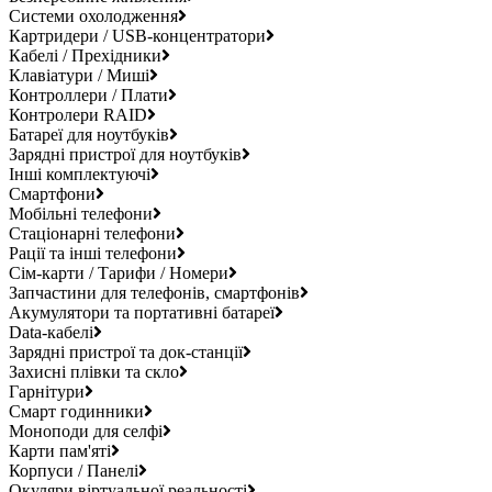
Системи охолодження
Картридери / USB-концентратори
Кабелі / Прехідники
Клавіатури / Миші
Контроллери / Плати
Контролери RAID
Батареї для ноутбуків
Зарядні пристрої для ноутбуків
Інші комплектуючі
Смартфони
Мобільні телефони
Стаціонарні телефони
Рації та інші телефони
Сім-карти / Тарифи / Номери
Запчастини для телефонів, смартфонів
Акумулятори та портативні батареї
Data-кабелі
Зарядні пристрої та док-станції
Захисні плівки та скло
Гарнітури
Смарт годинники
Моноподи для селфі
Карти пам'яті
Корпуси / Панелі
Окуляри віртуальної реальності