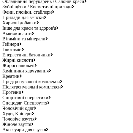
Обладнання перукарень / Салонів краси
Зубні щітки / Косметичні прилади
Фени, плойки, стайлери
Прилади для зачіски
Харчові добавки
Інше для краси та здоров'я
Амінокислоти
Вітаміни та мінерали
Гейнери
Глютамін
Енергетичні батончики
Жирні кислоти
Жироспалювачі
Замінники харчування
Креатин
Предтренувальні комплекси
Післятренувальні комплекси
Протеїни
Спортивні енергетики
Спецодяг, Спецвзуття
Чоловічий одяг
Худи, Кріпери
Чоловіче взуття
Жіноче взуття
Аксесуари для взуття