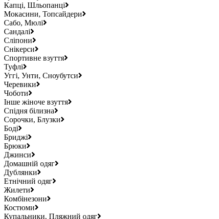
Капці, Шльопанці
Мокасини, Топсайдери
Сабо, Мюлі
Сандалі
Сліпони
Снікерси
Спортивне взуття
Туфлі
Уггі, Унти, Сноубутси
Черевики
Чоботи
Інше жіноче взуття
Спідня білизна
Сорочки, Блузки
Боді
Бриджі
Брюки
Джинси
Домашній одяг
Дублянки
Етнічний одяг
Жилети
Комбінезони
Костюми
Купальники, Пляжний одяг