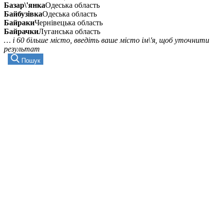
Базар\'янка
Одеська область
Байбузівка
Одеська область
Байраки
Чернівецька область
Байрачки
Луганська область
… і 60 більше місто, введіть ваше місто ім\'я, щоб уточнити
результат
Пошук