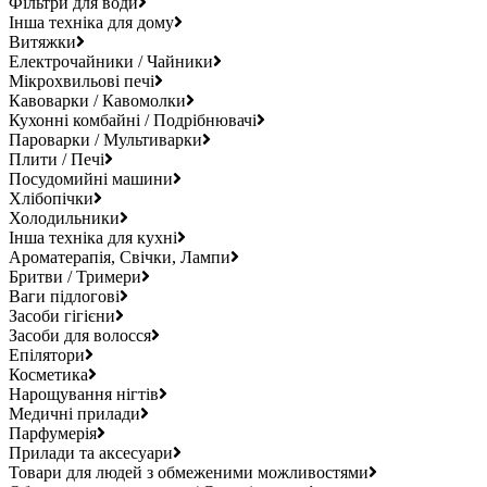
Фільтри для води
Інша техніка для дому
Витяжки
Електрочайники / Чайники
Мікрохвильові печі
Кавоварки / Кавомолки
Кухонні комбайні / Подрібнювачі
Пароварки / Мультиварки
Плити / Печі
Посудомийні машини
Хлібопічки
Холодильники
Інша техніка для кухні
Ароматерапія, Свічки, Лампи
Бритви / Тримери
Ваги підлогові
Засоби гігієни
Засоби для волосся
Епілятори
Косметика
Нарощування нігтів
Медичні прилади
Парфумерія
Прилади та аксесуари
Товари для людей з обмеженими можливостями