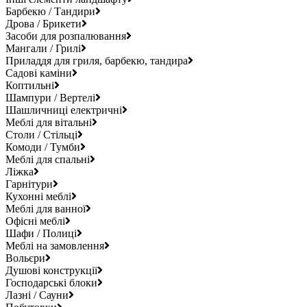
Барбекю / Тандири
Дрова / Брикети
Засоби для розпалювання
Мангали / Грилі
Приладдя для гриля, барбекю, тандира
Садові каміни
Коптильні
Шампури / Вертелі
Шашличниці електричні
Меблі для вітальні
Столи / Стільці
Комоди / Тумби
Меблі для спальні
Ліжка
Гарнітури
Кухонні меблі
Меблі для ванної
Офісні меблі
Шафи / Полиці
Меблі на замовлення
Вольєри
Душові конструкції
Господарські блоки
Лазні / Сауни