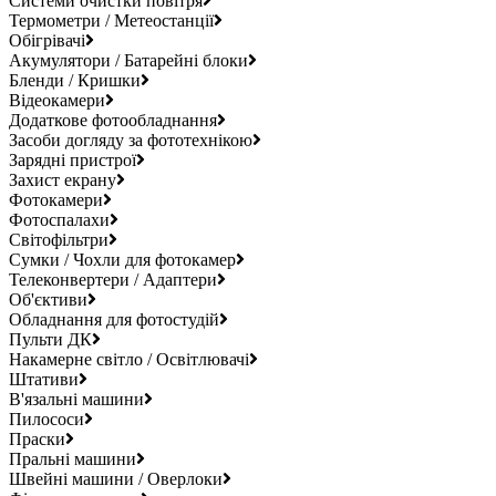
Системи очистки повітря
Термометри / Метеостанції
Обігрівачі
Акумулятори / Батарейні блоки
Бленди / Кришки
Відеокамери
Додаткове фотообладнання
Засоби догляду за фототехнікою
Зарядні пристрої
Захист екрану
Фотокамери
Фотоспалахи
Світофільтри
Сумки / Чохли для фотокамер
Телеконвертери / Адаптери
Об'єктиви
Обладнання для фотостудій
Пульти ДК
Накамерне світло / Освітлювачі
Штативи
В'язальні машини
Пилососи
Праски
Пральні машини
Швейні машини / Оверлоки