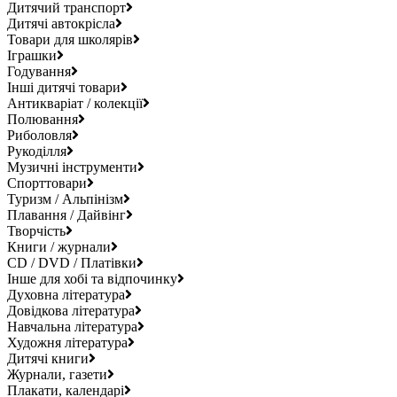
Дитячий транспорт
Дитячі автокрісла
Товари для школярів
Іграшки
Годування
Інші дитячі товари
Антикваріат / колекції
Полювання
Риболовля
Рукоділля
Музичні інструменти
Спорттовари
Туризм / Альпінізм
Плавання / Дайвінг
Творчість
Книги / журнали
CD / DVD / Платівки
Інше для хобі та відпочинку
Духовна література
Довідкова література
Навчальна література
Художня література
Дитячі книги
Журнали, газети
Плакати, календарі