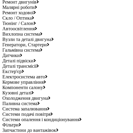
Ремонт двигунів
Малярні роботи
Ремонт ходової
Скло / Оптика
Тюнінг / Салон
Автоосвітлення
Вихлопна система
Вузли та деталі двигуна
Генератори, Стартери
Гальмівна система
Датчики
Деталі підвіски
Деталі трансмісії
Екстер'єр
Електросистема авто
Кермове управління
Компоненти салону
Кузовні деталі
Охолодження двигуна
Паливна система
Система запалювання
Системи подачі повітря
Системи опалення і кондиціонування
Фільтри
Запчастини до вантажівок