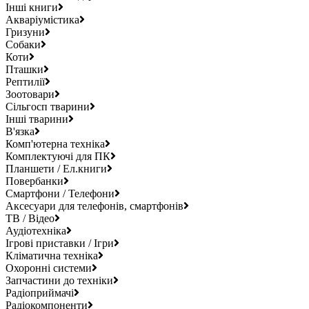
Інші книги
Акваріумістика
Гризуни
Собаки
Коти
Пташки
Рептилії
Зоотовари
Сільгосп тварини
Інші тварини
В'язка
Комп'ютерна техніка
Комплектуючі для ПК
Планшети / Ел.книги
Повербанки
Смартфони / Телефони
Аксесуари для телефонів, смартфонів
ТВ / Відео
Аудіотехніка
Ігрові приставки / Ігри
Кліматична техніка
Охоронні системи
Запчастини до техніки
Радіоприймачі
Радіокомпоненти