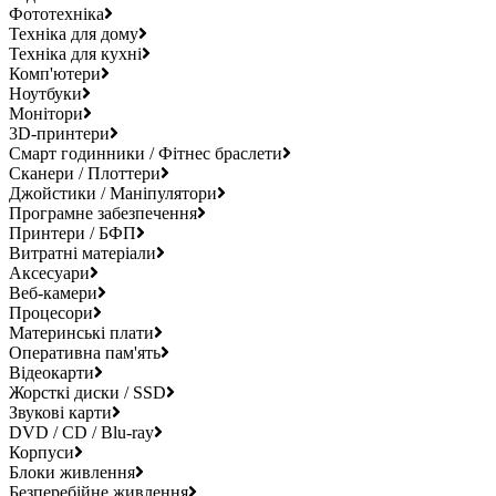
Фототехніка
Техніка для дому
Техніка для кухні
Комп'ютери
Ноутбуки
Монітори
3D-принтери
Смарт годинники / Фітнес браслети
Сканери / Плоттери
Джойстики / Маніпулятори
Програмне забезпечення
Принтери / БФП
Витратні матеріали
Аксесуари
Веб-камери
Процесори
Материнські плати
Оперативна пам'ять
Відеокарти
Жорсткі диски / SSD
Звукові карти
DVD / CD / Blu-ray
Корпуси
Блоки живлення
Безперебійне живлення