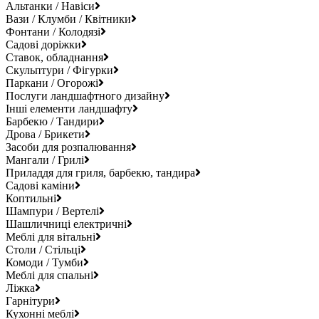
Альтанки / Навіси
Вази / Клумби / Квітники
Фонтани / Колодязі
Садові доріжки
Ставок, обладнання
Скульптури / Фігурки
Паркани / Огорожі
Послуги ландшафтного дизайну
Інші елементи ландшафту
Барбекю / Тандири
Дрова / Брикети
Засоби для розпалювання
Мангали / Грилі
Приладдя для гриля, барбекю, тандира
Садові каміни
Коптильні
Шампури / Вертелі
Шашличниці електричні
Меблі для вітальні
Столи / Стільці
Комоди / Тумби
Меблі для спальні
Ліжка
Гарнітури
Кухонні меблі