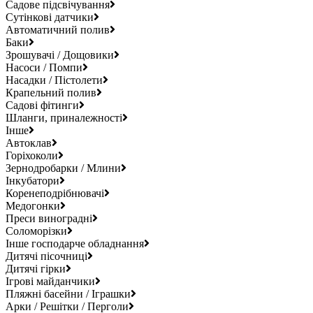
Садове підсвічування
Сутінкові датчики
Автоматичний полив
Баки
Зрошувачі / Дощовики
Насоси / Помпи
Насадки / Пістолети
Крапельний полив
Садові фітинги
Шланги, приналежності
Інше
Автоклав
Горіхоколи
Зернодробарки / Млини
Інкубатори
Коренеподрібнювачі
Медогонки
Преси виноградні
Соломорізки
Інше господарче обладнання
Дитячі пісочниці
Дитячі гірки
Ігрові майданчики
Пляжні басейни / Іграшки
Арки / Решітки / Перголи