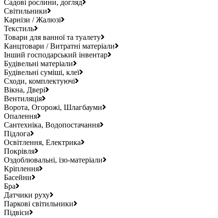
Садові рослини, догляд
Світильники
Карнізи / Жалюзі
Текстиль
Товари для ванної та туалету
Канцтовари / Витратні матеріали
Інший господарський інвентар
Будівельні матеріали
Будівельні суміші, клеї
Сходи, комплектуючі
Вікна, Двері
Вентиляція
Ворота, Огорожі, Шлагбауми
Опалення
Сантехніка, Водопостачання
Підлога
Освітлення, Електрика
Покрівля
Оздоблювальні, ізо-матеріали
Кріплення
Басейни
Бра
Датчики руху
Паркові світильники
Підвіси