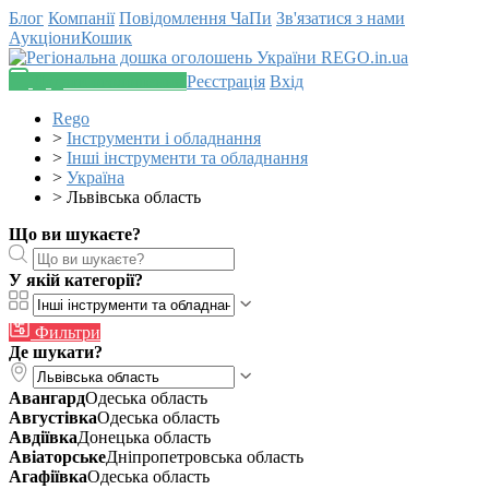
Блог
Компанії
Повідомлення
ЧаПи
Зв'язатися з нами
Аукціони
Кошик
Додати оголошення
Реєстрація
Вхід
Rego
>
Інструменти і обладнання
>
Інші інструменти та обладнання
>
Україна
>
Львівська область
Що ви шукаєте?
У якій категорії?
Фильтри
Де шукати?
Авангард
Одеська область
Августівка
Одеська область
Авдіївка
Донецька область
Авіаторське
Дніпропетровська область
Агафіївка
Одеська область