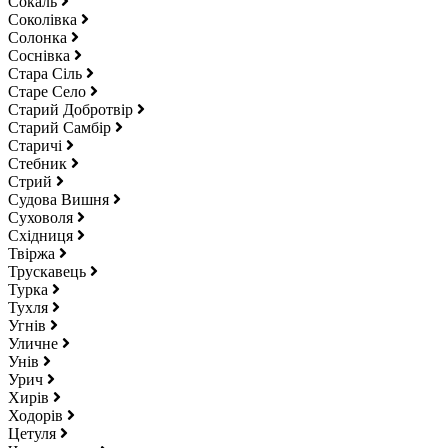
Сокаль
Соколівка
Солонка
Соснівка
Стара Сіль
Старе Село
Старий Добротвір
Старий Самбір
Старичі
Стебник
Стрий
Судова Вишня
Суховоля
Східниця
Твіржа
Трускавець
Турка
Тухля
Угнів
Уличне
Унів
Урич
Хирів
Ходорів
Цетуля