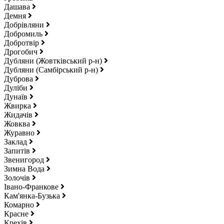
Дашава
Демня
Добрівляни
Добромиль
Добротвір
Дрогобич
Дубляни (Жовтківський р-н)
Дубляни (Самбірський р-н)
Дуброва
Дуліби
Дунаїв
Жвирка
Жидачів
Жовква
Журавно
Заклад
Запитів
Звенигород
Зимна Вода
Золочів
Івано-Франкове
Кам'янка-Бузька
Комарно
Красне
Крехів