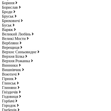
Бориня
Борислав
Броди
Бруськ
Брюховичі
Буськ
Варяж
Великий Любінь
Великі Мости
Вербляни
Верещиця
Верхнє Синьовидне
Верхня Білка
Верхня Рожанка
Винники
Вишнівчик
Воютичі
Гірник
Глинськ
Глиняни
Гніздичів
Годовиця
Горбачі
Городок
Гребенів