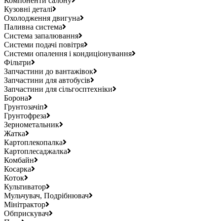
Компоненти салону
Кузовні деталі
Охолодження двигуна
Паливна система
Система запалювання
Системи подачі повітря
Системи опалення і кондиціонування
Фільтри
Запчастини до вантажівок
Запчастини для автобусів
Запчастини для сільгосптехніки
Борона
Грунтозачіп
Грунтофреза
Зернометальник
Жатка
Картоплекопалка
Картоплесаджалка
Комбайн
Косарка
Коток
Культиватор
Мульчувач, Подрібнювач
Мінітрактор
Обприскувач