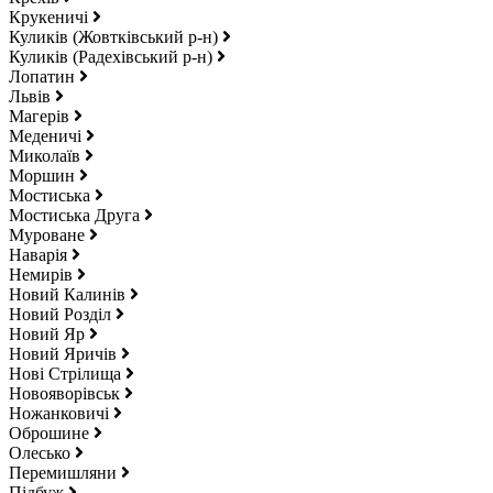
Крукеничі
Куликів (Жовтківський р-н)
Куликів (Радехівський р-н)
Лопатин
Львів
Магерів
Меденичі
Миколаїв
Моршин
Мостиська
Мостиська Друга
Муроване
Наварія
Немирів
Новий Калинів
Новий Розділ
Новий Яр
Новий Яричів
Нові Стрілища
Новояворівськ
Ножанковичі
Оброшине
Олесько
Перемишляни
Підбуж