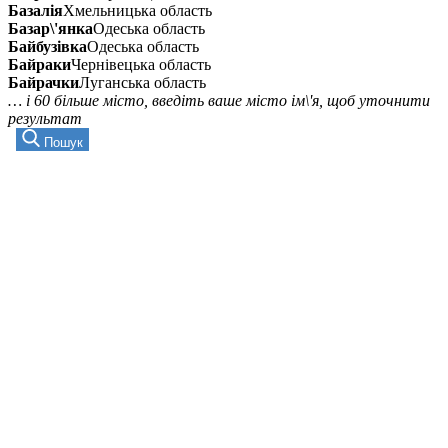
Базалія
Хмельницька область
Базар\'янка
Одеська область
Байбузівка
Одеська область
Байраки
Чернівецька область
Байрачки
Луганська область
… і 60 більше місто, введіть ваше місто ім\'я, щоб уточнити
результат
Пошук