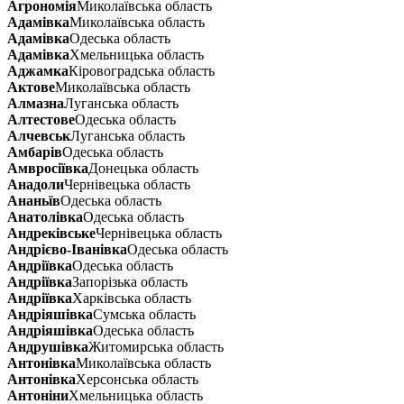
Агрономія
Миколаївська область
Адамівка
Миколаївська область
Адамівка
Одеська область
Адамівка
Хмельницька область
Аджамка
Кіровоградська область
Актове
Миколаївська область
Алмазна
Луганська область
Алтестове
Одеська область
Алчевськ
Луганська область
Амбарів
Одеська область
Амвросіївка
Донецька область
Анадоли
Чернівецька область
Ананьїв
Одеська область
Анатолівка
Одеська область
Андреківське
Чернівецька область
Андрієво-Іванівка
Одеська область
Андріївка
Одеська область
Андріївка
Запорізька область
Андріївка
Харківська область
Андріяшівка
Сумська область
Андріяшівка
Одеська область
Андрушівка
Житомирська область
Антонівка
Миколаївська область
Антонівка
Херсонська область
Антоніни
Хмельницька область