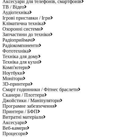
Аксесуари для телефонів, смартфонів
ТВ / Відео
Аудіотехніка
Ігрові приставки / Ігри
Кліматична техніка
Охоронні системи
Запчастини до техніки
Радіоприймачі
Радіокомпоненти
Фототехніка
Техніка для дому
Техніка для кухні
Комп'ютери
Ноутбуки
Монітори
3D-принтери
Смарт годинники / Фітнес браслети
Сканери / Плоттери
Джойстики / Маніпулятори
Програмне забезпечення
Принтери / БФП
Витратні матеріали
Аксесуари
Веб-камери
Процесори