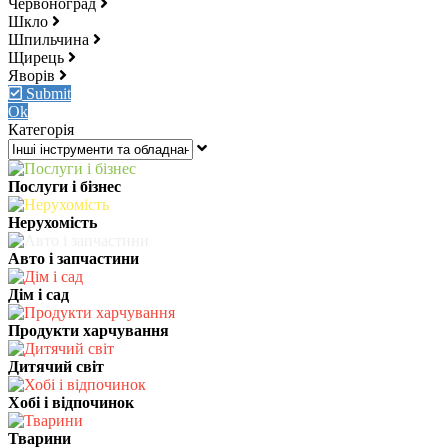
Червоноград
Шкло
Шпильчина
Щирець
Яворів
Submit
Ok
Категорія
Послуги і бізнес
Нерухомість
Авто і запчастини
Дім і сад
Продукти харчування
Дитячий світ
Хобі і відпочинок
Тварини