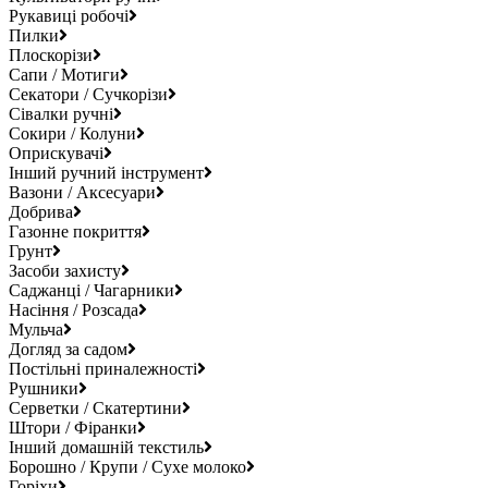
Рукавиці робочі
Пилки
Плоскорізи
Сапи / Мотиги
Секатори / Сучкорізи
Сівалки ручні
Сокири / Колуни
Оприскувачі
Інший ручний інструмент
Вазони / Аксесуари
Добрива
Газонне покриття
Грунт
Засоби захисту
Саджанці / Чагарники
Насіння / Розсада
Мульча
Догляд за садом
Постільні приналежності
Рушники
Серветки / Скатертини
Штори / Фіранки
Інший домашній текстиль
Борошно / Крупи / Сухе молоко
Горіхи