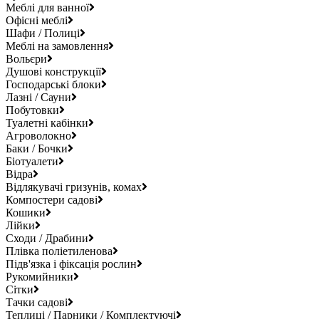
Меблі для ванної
Офісні меблі
Шафи / Полиці
Меблі на замовлення
Вольєри
Душові конструкції
Господарські блоки
Лазні / Сауни
Побутовки
Туалетні кабінки
Агроволокно
Баки / Бочки
Біотуалети
Відра
Відлякувачі гризунів, комах
Компостери садові
Кошики
Лійки
Сходи / Драбини
Плівка поліетиленова
Підв'язка і фіксація рослин
Рукомийники
Сітки
Тачки садові
Теплиці / Парники / Комплектуючі