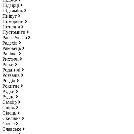
Підгірці
Підкамінь
Пнікут
Поморяни
Потелич
Пустомити
Рава-Руська
Радехів
Раковець
Ралівка
Рихтичі
Річки
Родатичі
Розвадів
Розділ
Рокитне
Рудки
Рудне
Самбір
Свірж
Сілець
Скелівка
Сколе
Славське