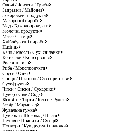
Овочі / Фрукти / Гриби
Заправки / Майонез
Заморожені продукти
Макаронні вироби
Мед / Бджолопродукти
Молочні продукти
М'ясо / Птиця
Хлібобулочні вироби
Насіння
Каші / Мюслі / Сухі сніданки
Консерви / Консервація
Рослинні олії
Риба / Морепродукти
Соуси / Оцет
Спеції / Прянощі / Сухі приправи
Сухофрукти
Чіпси / Снеки / Сухарики
Цукор / Сіль / Сода
Бісквіти / Торти / Кекси / Рулети
Зефір / Мармелад
Жувальна гумка
Цукерки / Шоколад / Пасти
Печиво / Пряники / Сухарі
Попкорн / Кукурудзяні палички