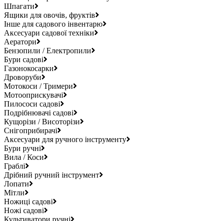
Шпагати
Ящики для овочів, фруктів
Інше для садового інвентарю
Аксесуари садової техніки
Аератори
Бензопили / Електропили
Бури садові
Газонокосарки
Дроворуби
Мотокоси / Тримери
Мотооприскувачі
Пилососи садові
Подрібнювачі садові
Кущорізи / Висоторізи
Снігоприбирачі
Аксесуари для ручного інструменту
Бури ручні
Вила / Коси
Граблі
Дрібний ручний інструмент
Лопати
Мітли
Ножиці садові
Ножі садові
Культиватори ручні