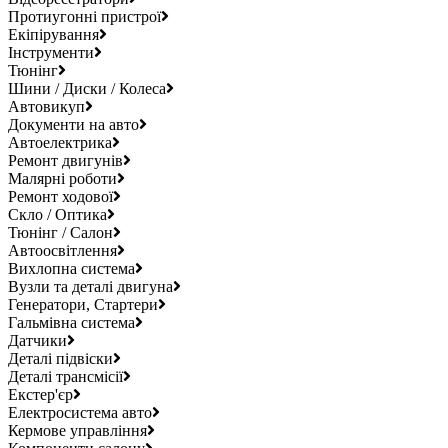
Протиугонні пристрої
Екіпірування
Інструменти
Тюнінг
Шини / Диски / Колеса
Автовикуп
Документи на авто
Автоелектрика
Ремонт двигунів
Малярні роботи
Ремонт ходової
Скло / Оптика
Тюнінг / Салон
Автоосвітлення
Вихлопна система
Вузли та деталі двигуна
Генератори, Стартери
Гальмівна система
Датчики
Деталі підвіски
Деталі трансмісії
Екстер'єр
Електросистема авто
Кермове управління