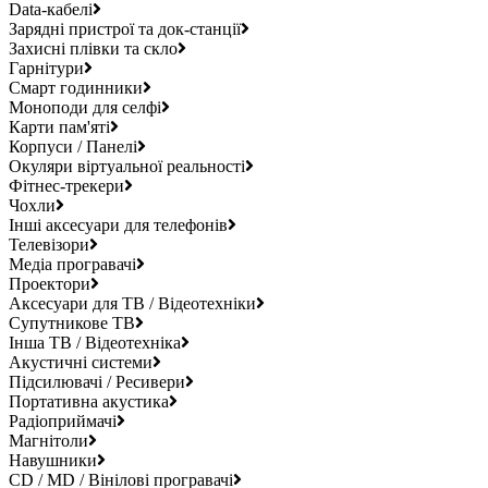
Data-кабелі
Зарядні пристрої та док-станції
Захисні плівки та скло
Гарнітури
Смарт годинники
Моноподи для селфі
Карти пам'яті
Корпуси / Панелі
Окуляри віртуальної реальності
Фітнес-трекери
Чохли
Інші аксесуари для телефонів
Телевізори
Медіа програвачі
Проектори
Аксесуари для ТВ / Відеотехніки
Супутникове ТВ
Інша ТВ / Відеотехніка
Акустичні системи
Підсилювачі / Ресивери
Портативна акустика
Радіоприймачі
Магнітоли
Навушники
CD / MD / Вінілові програвачі