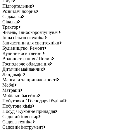
Плуг
Підгортальник
Розкидач добрив
Саджалка
Сівалка
Трактор
Чизель, Глибокорозпушувач
Інша сільгосптехніка
Запчастини для спецтехніки
Будівництво, Ремонт
Вуличне освітлення
Водопостачання / Полив
Господарче обладнання
Дитячий майданчик
Ландшафт
Мангали та приналежності
Меблі
Матраци
Мобільні басейни
Побутовки / Господарчі будівлі
Побутова хімія
Посуд / Кухонне приладдя
Садовий інвентар
Садова техніка
Садовий інструмент