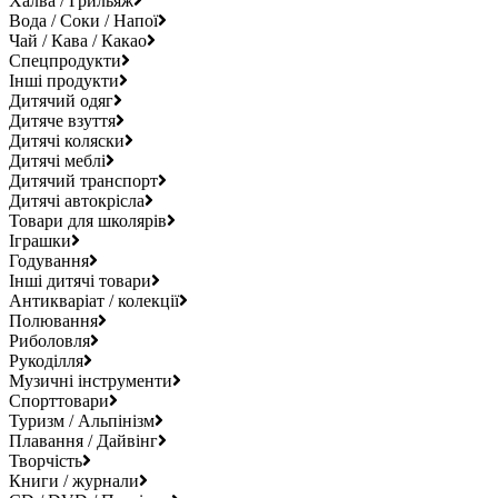
Халва / Грильяж
Вода / Соки / Напої
Чай / Кава / Какао
Спецпродукти
Інші продукти
Дитячий одяг
Дитяче взуття
Дитячі коляски
Дитячі меблі
Дитячий транспорт
Дитячі автокрісла
Товари для школярів
Іграшки
Годування
Інші дитячі товари
Антикваріат / колекції
Полювання
Риболовля
Рукоділля
Музичні інструменти
Спорттовари
Туризм / Альпінізм
Плавання / Дайвінг
Творчість
Книги / журнали