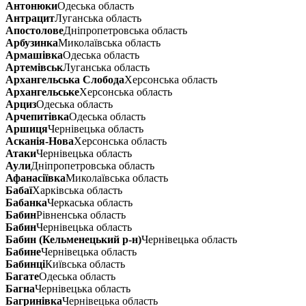
Антонюки
Одеська область
Антрацит
Луганська область
Апостолове
Дніпропетровська область
Арбузинка
Миколаївська область
Армашівка
Одеська область
Артемівськ
Луганська область
Архангельська Слобода
Херсонська область
Архангельське
Херсонська область
Арциз
Одеська область
Арчепитівка
Одеська область
Аршиця
Чернівецька область
Асканія-Нова
Херсонська область
Атаки
Чернівецька область
Аули
Дніпропетровська область
Афанасіївка
Миколаївська область
Бабаї
Харківська область
Бабанка
Черкаська область
Бабин
Рівненська область
Бабин
Чернівецька область
Бабин (Кельменецький р-н)
Чернівецька область
Бабине
Чернівецька область
Бабинці
Київська область
Багате
Одеська область
Багна
Чернівецька область
Багринівка
Чернівецька область