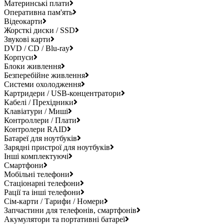
Материнські плати
Оперативна пам'ять
Відеокарти
Жорсткі диски / SSD
Звукові карти
DVD / CD / Blu-ray
Корпуси
Блоки живлення
Безперебійне живлення
Системи охолодження
Картридери / USB-концентратори
Кабелі / Прехідники
Клавіатури / Миші
Контроллери / Плати
Контролери RAID
Батареї для ноутбуків
Зарядні пристрої для ноутбуків
Інші комплектуючі
Смартфони
Мобільні телефони
Стаціонарні телефони
Рації та інші телефони
Сім-карти / Тарифи / Номери
Запчастини для телефонів, смартфонів
Акумулятори та портативні батареї