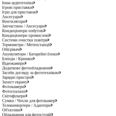
Інша аудіотехніка
Ігрові приставки
Ігри для приставок
Аксесуари
Вентилятори
Запчастини / Аксесуари
Кондиціонери побутові
Кондиціонери промислові
Системи очистки повітря
Термометри / Метеостанції
Обігрівачі
Акумулятори / Батарейні блоки
Бленди / Кришки
Відеокамери
Додаткове фотообладнання
Засоби догляду за фототехнікою
Зарядні пристрої
Захист екрану
Фотокамери
Фотоспалахи
Світофільтри
Сумки / Чохли для фотокамер
Телеконвертери / Адаптери
Об'єктиви
Обладнання для фотостудій