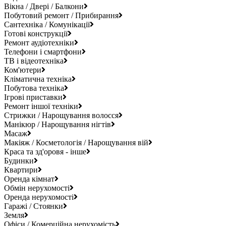
Вікна / Двері / Балкони
Побутовий ремонт / Прибирання
Сантехніка / Комунікації
Готові конструкції
Ремонт аудіотехніки
Телефони і смартфони
ТВ і відеотехніка
Ком'ютери
Кліматична техніка
Побутова техніка
Ігрові приставки
Ремонт іншої техніки
Стрижки / Нарощування волосся
Манікюр / Нарощування нігтів
Масаж
Макіяж / Косметологія / Нарощування вій
Краса та зд'оровя - інше
Будинки
Квартири
Оренда кімнат
Обмін нерухомості
Оренда нерухомості
Гаражі / Стоянки
Земля
Офіси / Комерційна нерухомість