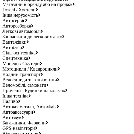
Магазини в оренду або на продаж
Готелі / Хостели
Інша нерухомість
Автосервіс
Авторозборка
Легкові автомобілі
Запчастини до легкових авто
Вантажівки
Автобуси
Сільгосптехніка
Спецтехніка
Мопеди / Скутери
Мотоцикли / Квадроцикли
Водний транспорт
Велосипеди та запчастини
Веломобілі, самокати
Причепи - Будинки на колесах
Інша техніка
Паливо
Автокосметика, Автохімія
Автоаксесуари
Автозвук
Багажники, Фаркопи
GPS-навігатори
Відеореєстратори