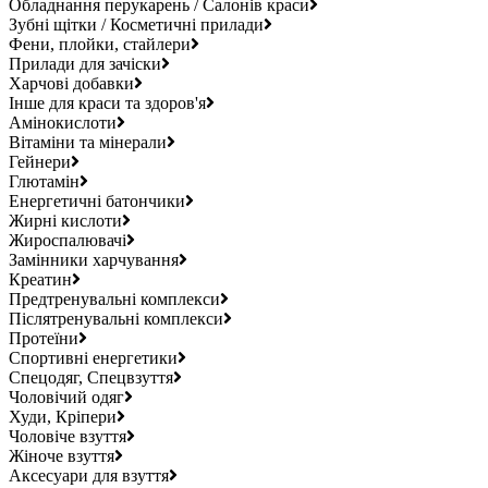
Обладнання перукарень / Салонів краси
Зубні щітки / Косметичні прилади
Фени, плойки, стайлери
Прилади для зачіски
Харчові добавки
Інше для краси та здоров'я
Амінокислоти
Вітаміни та мінерали
Гейнери
Глютамін
Енергетичні батончики
Жирні кислоти
Жироспалювачі
Замінники харчування
Креатин
Предтренувальні комплекси
Післятренувальні комплекси
Протеїни
Спортивні енергетики
Спецодяг, Спецвзуття
Чоловічий одяг
Худи, Кріпери
Чоловіче взуття
Жіноче взуття
Аксесуари для взуття