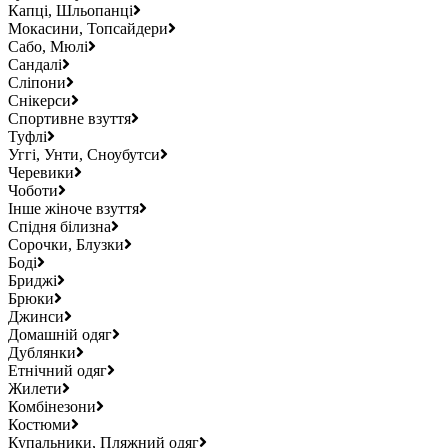
Капці, Шльопанці
Мокасини, Топсайдери
Сабо, Мюлі
Сандалі
Сліпони
Снікерси
Спортивне взуття
Туфлі
Уггі, Унти, Сноубутси
Черевики
Чоботи
Інше жіноче взуття
Спідня білизна
Сорочки, Блузки
Боді
Бриджі
Брюки
Джинси
Домашній одяг
Дублянки
Етнічний одяг
Жилети
Комбінезони
Костюми
Купальники, Пляжний одяг