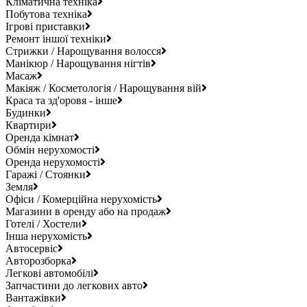
Кліматична техніка
Побутова техніка
Ігрові приставки
Ремонт іншої техніки
Стрижки / Нарощування волосся
Манікюр / Нарощування нігтів
Масаж
Макіяж / Косметологія / Нарощування вій
Краса та зд'оровя - інше
Будинки
Квартири
Оренда кімнат
Обмін нерухомості
Оренда нерухомості
Гаражі / Стоянки
Земля
Офіси / Комерційна нерухомість
Магазини в оренду або на продаж
Готелі / Хостели
Інша нерухомість
Автосервіс
Авторозборка
Легкові автомобілі
Запчастини до легкових авто
Вантажівки