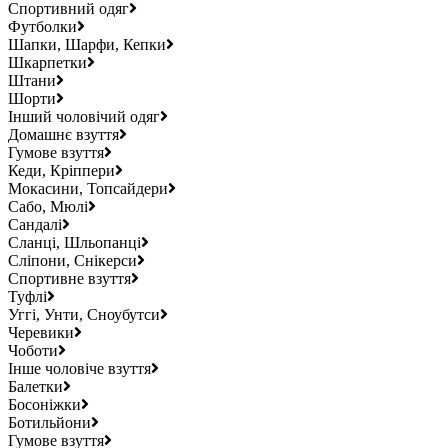
Спортивний одяг
Футболки
Шапки, Шарфи, Кепки
Шкарпетки
Штани
Шорти
Інший чоловічий одяг
Домашнє взуття
Гумове взуття
Кеди, Кріппери
Мокасини, Топсайдери
Сабо, Мюлі
Сандалі
Сланці, Шльопанці
Сліпони, Снікерси
Спортивне взуття
Туфлі
Уггі, Унти, Сноубутси
Черевики
Чоботи
Інше чоловіче взуття
Балетки
Босоніжки
Ботильйони
Гумове взуття