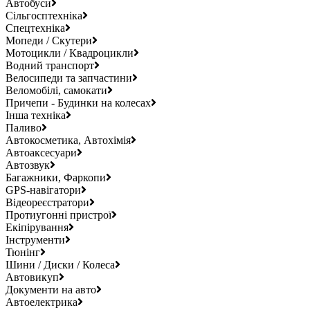
Автобуси
Сільгосптехніка
Спецтехніка
Мопеди / Скутери
Мотоцикли / Квадроцикли
Водний транспорт
Велосипеди та запчастини
Веломобілі, самокати
Причепи - Будинки на колесах
Інша техніка
Паливо
Автокосметика, Автохімія
Автоаксесуари
Автозвук
Багажники, Фаркопи
GPS-навігатори
Відеореєстратори
Протиугонні пристрої
Екіпірування
Інструменти
Тюнінг
Шини / Диски / Колеса
Автовикуп
Документи на авто
Автоелектрика