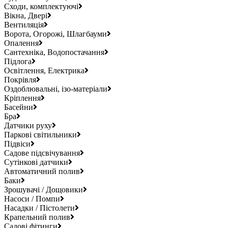
Сходи, комплектуючі
Вікна, Двері
Вентиляція
Ворота, Огорожі, Шлагбауми
Опалення
Сантехніка, Водопостачання
Підлога
Освітлення, Електрика
Покрівля
Оздоблювальні, ізо-матеріали
Кріплення
Басейни
Бра
Датчики руху
Паркові світильники
Підвіси
Садове підсвічування
Сутінкові датчики
Автоматичний полив
Баки
Зрошувачі / Дощовики
Насоси / Помпи
Насадки / Пістолети
Крапельний полив
Садові фітинги