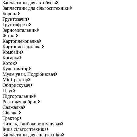
Запчастини для автобусів
Запчастини для сільгосптехніки
Борона
Грунтозачіп
Грунтофреза
Зернометальник
Жатка
Картоплекопалка
Картоплесаджалка
Комбайн
Косарка
Коток
Культиватор
Мульчувач, Подрібнювач
Мінітрактор
Обприскувач
Плуг
Підгортальник
Розкидач добрив
Саджалка
Сівалка
Трактор
Чизель, Глибокорозпушувач
Інша сільгосптехніка
Запчастини для спецтехніки