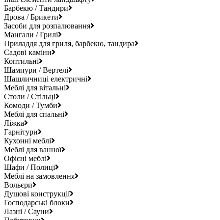
Барбекю / Тандири
Дрова / Брикети
Засоби для розпалювання
Мангали / Грилі
Приладдя для гриля, барбекю, тандира
Садові каміни
Коптильні
Шампури / Вертелі
Шашличниці електричні
Меблі для вітальні
Столи / Стільці
Комоди / Тумби
Меблі для спальні
Ліжка
Гарнітури
Кухонні меблі
Меблі для ванної
Офісні меблі
Шафи / Полиці
Меблі на замовлення
Вольєри
Душові конструкції
Господарські блоки
Лазні / Сауни