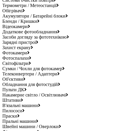
Системи очистки повітря
Термометри / Метеостанції
Обігрівачі
Акумулятори / Батарейні блоки
Бленди / Кришки
Відеокамери
Додаткове фотообладнання
Засоби догляду за фототехнікою
Зарядні пристрої
Захист екрану
Фотокамери
Фотоспалахи
Світофільтри
Сумки / Чохли для фотокамер
Телеконвертери / Адаптери
Об'єктиви
Обладнання для фотостудій
Пульти ДК
Накамерне світло / Освітлювачі
Штативи
В'язальні машини
Пилососи
Праски
Пральні машини
Швейні машини / Оверлоки