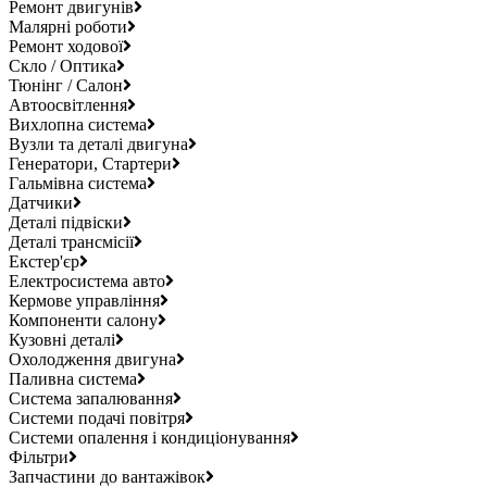
Ремонт двигунів
Малярні роботи
Ремонт ходової
Скло / Оптика
Тюнінг / Салон
Автоосвітлення
Вихлопна система
Вузли та деталі двигуна
Генератори, Стартери
Гальмівна система
Датчики
Деталі підвіски
Деталі трансмісії
Екстер'єр
Електросистема авто
Кермове управління
Компоненти салону
Кузовні деталі
Охолодження двигуна
Паливна система
Система запалювання
Системи подачі повітря
Системи опалення і кондиціонування
Фільтри
Запчастини до вантажівок