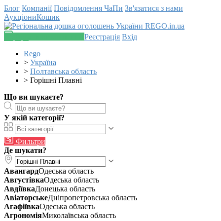
Блог
Компанії
Повідомлення
ЧаПи
Зв'язатися з нами
Аукціони
Кошик
Додати оголошення
Реєстрація
Вхід
Rego
>
Україна
>
Полтавська область
>
Горішні Плавні
Що ви шукаєте?
У якій категорії?
Фильтри
Де шукати?
Авангард
Одеська область
Августівка
Одеська область
Авдіївка
Донецька область
Авіаторське
Дніпропетровська область
Агафіївка
Одеська область
Агрономія
Миколаївська область