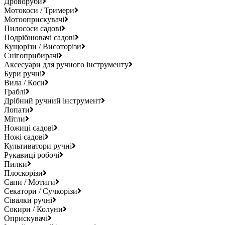
Дроворуби
Мотокоси / Тримери
Мотооприскувачі
Пилососи садові
Подрібнювачі садові
Кущорізи / Висоторізи
Снігоприбирачі
Аксесуари для ручного інструменту
Бури ручні
Вила / Коси
Граблі
Дрібний ручний інструмент
Лопати
Мітли
Ножиці садові
Ножі садові
Культиватори ручні
Рукавиці робочі
Пилки
Плоскорізи
Сапи / Мотиги
Секатори / Сучкорізи
Сівалки ручні
Сокири / Колуни
Оприскувачі