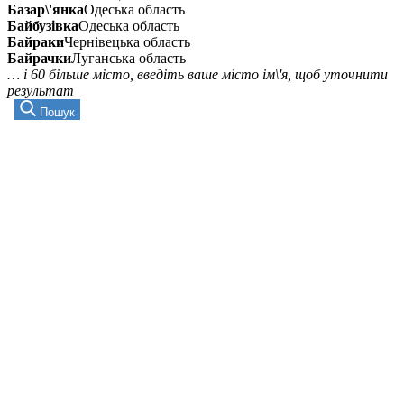
Базар\'янка
Одеська область
Байбузівка
Одеська область
Байраки
Чернівецька область
Байрачки
Луганська область
… і 60 більше місто, введіть ваше місто ім\'я, щоб уточнити
результат
Пошук