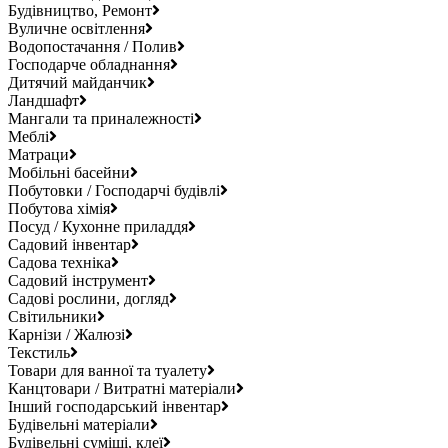
Будівництво, Ремонт
Вуличне освітлення
Водопостачання / Полив
Господарче обладнання
Дитячий майданчик
Ландшафт
Мангали та приналежності
Меблі
Матраци
Мобільні басейни
Побутовки / Господарчі будівлі
Побутова хімія
Посуд / Кухонне приладдя
Садовий інвентар
Садова техніка
Садовий інструмент
Садові рослини, догляд
Світильники
Карнізи / Жалюзі
Текстиль
Товари для ванної та туалету
Канцтовари / Витратні матеріали
Інший господарський інвентар
Будівельні матеріали
Будівельні суміші, клеї