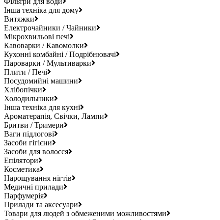
Фільтри для води
Інша техніка для дому
Витяжки
Електрочайники / Чайники
Мікрохвильові печі
Кавоварки / Кавомолки
Кухонні комбайні / Подрібнювачі
Пароварки / Мультиварки
Плити / Печі
Посудомийні машини
Хлібопічки
Холодильники
Інша техніка для кухні
Ароматерапія, Свічки, Лампи
Бритви / Тримери
Ваги підлогові
Засоби гігієни
Засоби для волосся
Епілятори
Косметика
Нарощування нігтів
Медичні прилади
Парфумерія
Прилади та аксесуари
Товари для людей з обмеженими можливостями