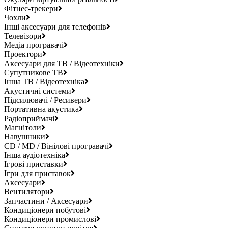
Фітнес-трекери
Чохли
Інші аксесуари для телефонів
Телевізори
Медіа програвачі
Проектори
Аксесуари для ТВ / Відеотехніки
Супутникове ТВ
Інша ТВ / Відеотехніка
Акустичні системи
Підсилювачі / Ресивери
Портативна акустика
Радіоприймачі
Магнітоли
Навушники
CD / MD / Вінілові програвачі
Інша аудіотехніка
Ігрові приставки
Ігри для приставок
Аксесуари
Вентилятори
Запчастини / Аксесуари
Кондиціонери побутові
Кондиціонери промислові