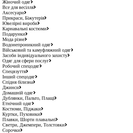
Жіночий одяг
Все для весілля
Аксесуари
Прикраси, Біжутерія
Ювелірні вироби
Карнавальні костюми
Подарунки
Мода різне
Водонепроникний одяг
Військовий та камуфляжний одяг
Засоби індивідуального захисту
Одяг для сфери послуг
Робочий спецодяг
Спецвзуття
Інший спецодяг
Спідня білизна
Джинси
Домашній одяг
Дублянки, Пальто, Плащі
Етнічний одяг
Костюми, Піджаки
Куртки, Пуховики
Плавки, Шорти плавальні
Светри, Джемпери, Толстовки
Сорочки