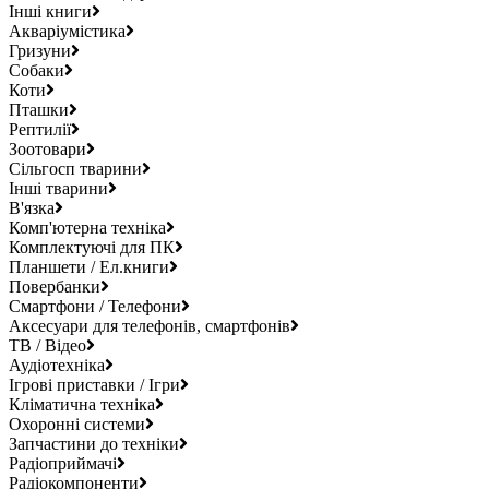
Інші книги
Акваріумістика
Гризуни
Собаки
Коти
Пташки
Рептилії
Зоотовари
Сільгосп тварини
Інші тварини
В'язка
Комп'ютерна техніка
Комплектуючі для ПК
Планшети / Ел.книги
Повербанки
Смартфони / Телефони
Аксесуари для телефонів, смартфонів
ТВ / Відео
Аудіотехніка
Ігрові приставки / Ігри
Кліматична техніка
Охоронні системи
Запчастини до техніки
Радіоприймачі
Радіокомпоненти