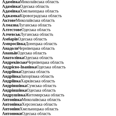
Адамівка
Миколаївська область
Адамівка
Одеська область
Адамівка
Хмельницька область
Аджамка
Кіровоградська область
Актове
Миколаївська область
Алмазна
Луганська область
Алтестове
Одеська область
Алчевськ
Луганська область
Амбарів
Одеська область
Амвросіївка
Донецька область
Анадоли
Чернівецька область
Ананьїв
Одеська область
Анатолівка
Одеська область
Андреківське
Чернівецька область
Андрієво-Іванівка
Одеська область
Андріївка
Одеська область
Андріївка
Запорізька область
Андріївка
Харківська область
Андріяшівка
Сумська область
Андріяшівка
Одеська область
Андрушівка
Житомирська область
Антонівка
Миколаївська область
Антонівка
Херсонська область
Антоніни
Хмельницька область
Антонюки
Одеська область