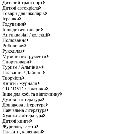
Дитячий транспорт
Дитячі автокрісла
Товари для школярів
Іграшки
Годування
Інші дитячі товари
Антикваріат / колекції
Полювання
Риболовля
Рукоділля
Музичні інструменти
Спорттовари
Туризм / Альпінізм
Плавання / Дайвінг
Творчість
Книги / журнали
CD / DVD / Платівки
Інше для хобі та відпочинку
Духовна література
Довідкова література
Навчальна література
Художня література
Дитячі книги
Журнали, газети
Плакати, календарі