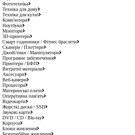
Фототехніка
Техніка для дому
Техніка для кухні
Комп'ютери
Ноутбуки
Монітори
3D-принтери
Смарт годинники / Фітнес браслети
Сканери / Плоттери
Джойстики / Маніпулятори
Програмне забезпечення
Принтери / БФП
Витратні матеріали
Аксесуари
Веб-камери
Процесори
Материнські плати
Оперативна пам'ять
Відеокарти
Жорсткі диски / SSD
Звукові карти
DVD / CD / Blu-ray
Корпуси
Блоки живлення
Безперебійне живлення