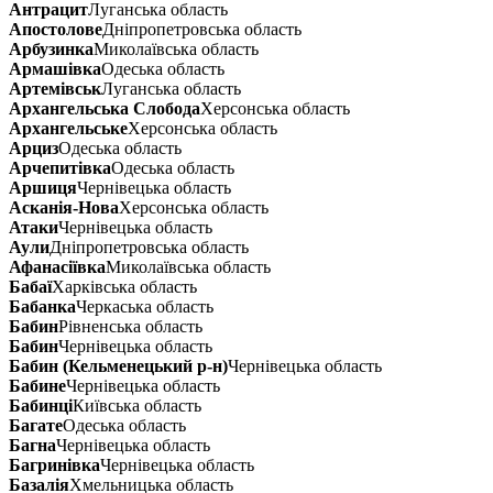
Антрацит
Луганська область
Апостолове
Дніпропетровська область
Арбузинка
Миколаївська область
Армашівка
Одеська область
Артемівськ
Луганська область
Архангельська Слобода
Херсонська область
Архангельське
Херсонська область
Арциз
Одеська область
Арчепитівка
Одеська область
Аршиця
Чернівецька область
Асканія-Нова
Херсонська область
Атаки
Чернівецька область
Аули
Дніпропетровська область
Афанасіївка
Миколаївська область
Бабаї
Харківська область
Бабанка
Черкаська область
Бабин
Рівненська область
Бабин
Чернівецька область
Бабин (Кельменецький р-н)
Чернівецька область
Бабине
Чернівецька область
Бабинці
Київська область
Багате
Одеська область
Багна
Чернівецька область
Багринівка
Чернівецька область
Базалія
Хмельницька область