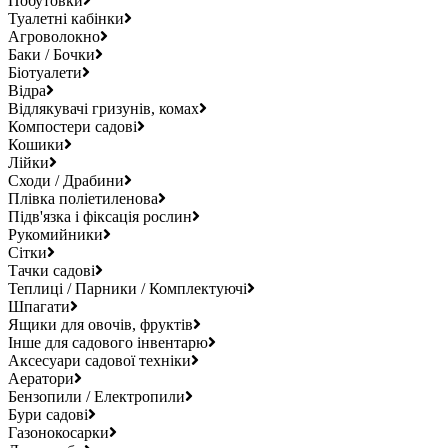
Побутовки
Туалетні кабінки
Агроволокно
Баки / Бочки
Біотуалети
Відра
Відлякувачі гризунів, комах
Компостери садові
Кошики
Лійки
Сходи / Драбини
Плівка поліетиленова
Підв'язка і фіксація рослин
Рукомийники
Сітки
Тачки садові
Теплиці / Парники / Комплектуючі
Шпагати
Ящики для овочів, фруктів
Інше для садового інвентарю
Аксесуари садової техніки
Аератори
Бензопили / Електропили
Бури садові
Газонокосарки