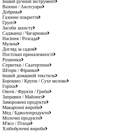
Інший ручний інструмент
Вазони / Аксесуари
Добрива
Газонне покриття
Грунт
Засоби захисту
Саджанці / Чагарники
Насіння / Розсада
Мульча
Догляд за садом
Постільні приналежності
Рушники
Серветки / Скатертини
Штори / Фіранки
Інший домашній текстиль
Борошно / Крупи / Сухе молоко
Горіхи
Овочі / Фрукти / Гриби
Заправки / Майонез
Заморожені продукти
Макаронні вироби
Мед / Бджолопродукти
Молочні продукти
М'ясо / Птиця
Хлібобулочні вироби