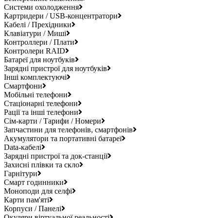
Системи охолодження
Картридери / USB-концентратори
Кабелі / Прехідники
Клавіатури / Миші
Контроллери / Плати
Контролери RAID
Батареї для ноутбуків
Зарядні пристрої для ноутбуків
Інші комплектуючі
Смартфони
Мобільні телефони
Стаціонарні телефони
Рації та інші телефони
Сім-карти / Тарифи / Номери
Запчастини для телефонів, смартфонів
Акумулятори та портативні батареї
Data-кабелі
Зарядні пристрої та док-станції
Захисні плівки та скло
Гарнітури
Смарт годинники
Моноподи для селфі
Карти пам'яті
Корпуси / Панелі
Окуляри віртуальної реальності