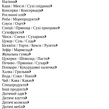
Насіння
Каші / Мюслі / Сухі сніданки
Консерви / Консервація
Рослинні олії
Риба / Морепродукти
Соуси / Оцет
Спеції / Прянощі / Сухі приправи
Сухофрукти
Чіпси / Снеки / Сухарики
Цукор / Сіль / Сода
Бісквіти / Торти / Кекси / Рулети
Зефір / Мармелад
Жувальна гумка
Цукерки / Шоколад / Пасти
Печиво / Пряники / Сухарі
Попкорн / Кукурудзяні палички
Халва / Грильяж
Вода / Соки / Напої
Чай / Кава / Какао
Спецпродукти
Інші продукти
Дитячий одяг
Дитяче взуття
Дитячі коляски
Дитячі меблі