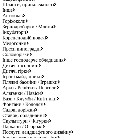
Шланги, приналежності
Інше
Автоклав
Горіхоколи
Зернодробарки / Млини
Інкубатори
Коренеподрібнювачі
Медогонки
Преси виноградні
Соломорізки
Інше господарче обладнання
Дитячі пісочниці
Дитячі гірки
Ігрові майданчики
Пляжні басейни / Іграшки
Арки / Решітки / Перголи
Альтанки / Навіси
Вази / Клумби / Квітники
Фонтани / Колодязі
Садові доріжки
Ставок, обладнання
Скульптури / Фігурки
Паркани / Огорожі
Послуги ландшафтного дизайну
Інші елементи ландшафту