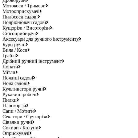
Дроворуби
Мотокоси / Тримери
Мотооприскувачі
Пилососи садові
Подрібнювачі садові
Кущорізи / Висоторізи
Снігоприбирачі
Аксесуари для ручного інструменту
Бури ручні
Вила / Коси
Граблі
Дрібний ручний інструмент
Лопати
Мітли
Ножиці садові
Ножі садові
Культиватори ручні
Рукавиці робочі
Пилки
Плоскорізи
Сапи / Мотиги
Секатори / Сучкорізи
Сівалки ручні
Сокири / Колуни
Оприскувачі