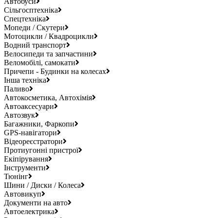
Автобуси
Сільгосптехніка
Спецтехніка
Мопеди / Скутери
Мотоцикли / Квадроцикли
Водний транспорт
Велосипеди та запчастини
Веломобілі, самокати
Причепи - Будинки на колесах
Інша техніка
Паливо
Автокосметика, Автохімія
Автоаксесуари
Автозвук
Багажники, Фаркопи
GPS-навігатори
Відеореєстратори
Протиугонні пристрої
Екіпірування
Інструменти
Тюнінг
Шини / Диски / Колеса
Автовикуп
Документи на авто
Автоелектрика