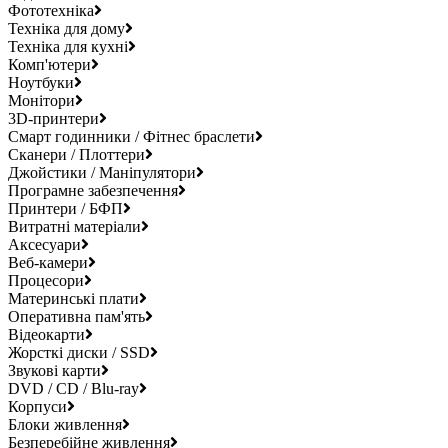
Фототехніка
Техніка для дому
Техніка для кухні
Комп'ютери
Ноутбуки
Монітори
3D-принтери
Смарт годинники / Фітнес браслети
Сканери / Плоттери
Джойстики / Маніпулятори
Програмне забезпечення
Принтери / БФП
Витратні матеріали
Аксесуари
Веб-камери
Процесори
Материнські плати
Оперативна пам'ять
Відеокарти
Жорсткі диски / SSD
Звукові карти
DVD / CD / Blu-ray
Корпуси
Блоки живлення
Безперебійне живлення