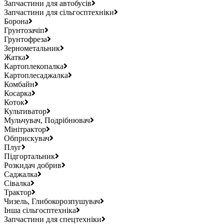
Запчастини для автобусів
Запчастини для сільгосптехніки
Борона
Грунтозачіп
Грунтофреза
Зернометальник
Жатка
Картоплекопалка
Картоплесаджалка
Комбайн
Косарка
Коток
Культиватор
Мульчувач, Подрібнювач
Мінітрактор
Обприскувач
Плуг
Підгортальник
Розкидач добрив
Саджалка
Сівалка
Трактор
Чизель, Глибокорозпушувач
Інша сільгосптехніка
Запчастини для спецтехніки