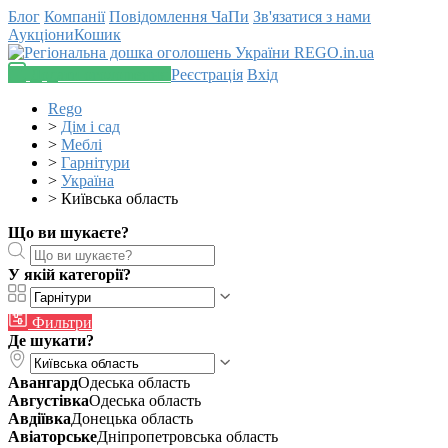
Блог
Компанії
Повідомлення
ЧаПи
Зв'язатися з нами
Аукціони
Кошик
Додати оголошення
Реєстрація
Вхід
Rego
>
Дім і сад
>
Меблі
>
Гарнітури
>
Україна
>
Київська область
Що ви шукаєте?
У якій категорії?
Фильтри
Де шукати?
Авангард
Одеська область
Августівка
Одеська область
Авдіївка
Донецька область
Авіаторське
Дніпропетровська область