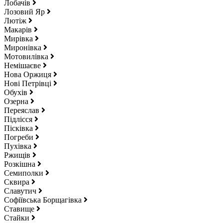
Лобачів
Лозовий Яр
Лютіж
Макарів
Мирівка
Миронівка
Мотовилівка
Немішаєве
Нова Оржиця
Нові Петрівці
Обухів
Озерна
Переяслав
Підлісся
Пісківка
Погреби
Пухівка
Ржищів
Розкішна
Семиполки
Сквира
Славутич
Софіївська Борщагівка
Ставище
Стайки