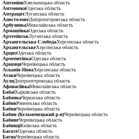
Антоніни
Хмельницька область
Антонюки
Одеська область
Антрацит
Луганська область
Апостолове
Дніпропетровська область
Арбузинка
Миколаївська область
Армашівка
Одеська область
Артемівськ
Луганська область
Архангельська Слобода
Херсонська область
Архангельське
Херсонська область
Арциз
Одеська область
Арчепитівка
Одеська область
Аршиця
Чернівецька область
Асканія-Нова
Херсонська область
Атаки
Чернівецька область
Аули
Дніпропетровська область
Афанасіївка
Миколаївська область
Бабаї
Харківська область
Бабанка
Черкаська область
Бабин
Рівненська область
Бабин
Чернівецька область
Бабин (Кельменецький р-н)
Чернівецька область
Бабине
Чернівецька область
Бабинці
Київська область
Багате
Одеська область
Багна
Чернівецька область