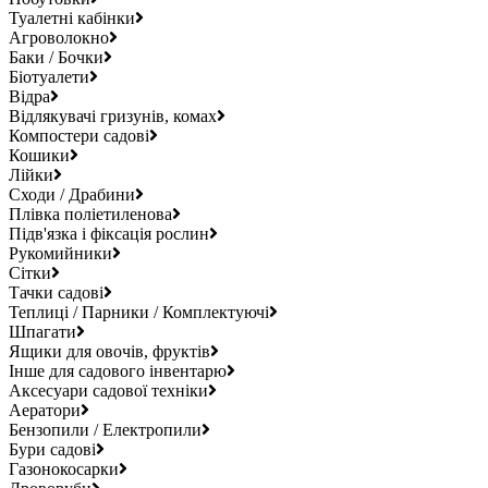
Туалетні кабінки
Агроволокно
Баки / Бочки
Біотуалети
Відра
Відлякувачі гризунів, комах
Компостери садові
Кошики
Лійки
Сходи / Драбини
Плівка поліетиленова
Підв'язка і фіксація рослин
Рукомийники
Сітки
Тачки садові
Теплиці / Парники / Комплектуючі
Шпагати
Ящики для овочів, фруктів
Інше для садового інвентарю
Аксесуари садової техніки
Аератори
Бензопили / Електропили
Бури садові
Газонокосарки