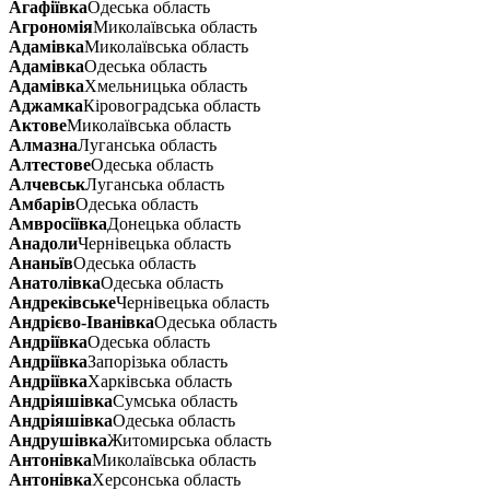
Агафіївка
Одеська область
Агрономія
Миколаївська область
Адамівка
Миколаївська область
Адамівка
Одеська область
Адамівка
Хмельницька область
Аджамка
Кіровоградська область
Актове
Миколаївська область
Алмазна
Луганська область
Алтестове
Одеська область
Алчевськ
Луганська область
Амбарів
Одеська область
Амвросіївка
Донецька область
Анадоли
Чернівецька область
Ананьїв
Одеська область
Анатолівка
Одеська область
Андреківське
Чернівецька область
Андрієво-Іванівка
Одеська область
Андріївка
Одеська область
Андріївка
Запорізька область
Андріївка
Харківська область
Андріяшівка
Сумська область
Андріяшівка
Одеська область
Андрушівка
Житомирська область
Антонівка
Миколаївська область
Антонівка
Херсонська область