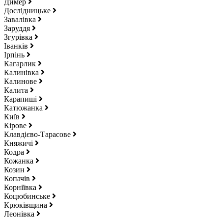
Димер
Дослідницьке
Завалівка
Заруддя
Згурівка
Іванків
Ірпінь
Кагарлик
Калинівка
Калинове
Калита
Карапиші
Катюжанка
Київ
Кірове
Клавдієво-Тарасове
Княжичі
Кодра
Кожанка
Козин
Копачів
Корніївка
Коцюбинське
Крюківщина
Леонівка