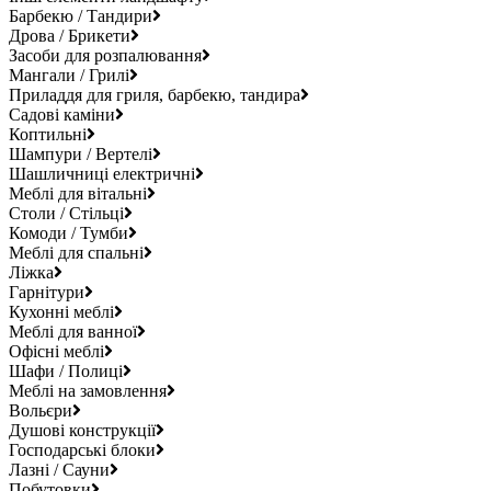
Барбекю / Тандири
Дрова / Брикети
Засоби для розпалювання
Мангали / Грилі
Приладдя для гриля, барбекю, тандира
Садові каміни
Коптильні
Шампури / Вертелі
Шашличниці електричні
Меблі для вітальні
Столи / Стільці
Комоди / Тумби
Меблі для спальні
Ліжка
Гарнітури
Кухонні меблі
Меблі для ванної
Офісні меблі
Шафи / Полиці
Меблі на замовлення
Вольєри
Душові конструкції
Господарські блоки
Лазні / Сауни
Побутовки