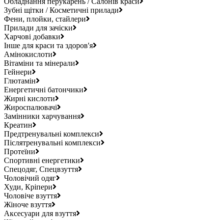
Обладнання перукарень / Салонів краси
Зубні щітки / Косметичні прилади
Фени, плойки, стайлери
Прилади для зачіски
Харчові добавки
Інше для краси та здоров'я
Амінокислоти
Вітаміни та мінерали
Гейнери
Глютамін
Енергетичні батончики
Жирні кислоти
Жироспалювачі
Замінники харчування
Креатин
Предтренувальні комплекси
Післятренувальні комплекси
Протеїни
Спортивні енергетики
Спецодяг, Спецвзуття
Чоловічий одяг
Худи, Кріпери
Чоловіче взуття
Жіноче взуття
Аксесуари для взуття