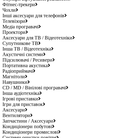
Фітнес-трекери
Чохли
Інші аксесуари для телефонів
Телевізори
Медіа програвачі
Проектори
Аксесуари для ТВ / Відеотехніки
Супутникове ТВ
Інша ТВ / Відеотехніка
Акустичні системи
Підсилювачі / Ресивери
Портативна акустика
Радіоприймачі
Магнітоли
Навушники
CD / MD / Вінілові програвачі
Інша аудіотехніка
Ігрові приставки
Ігри для приставок
Аксесуари
Вентилятори
Запчастини / Аксесуари
Кондиціонери побутові
Кондиціонери промислові
Системи очистки повітря