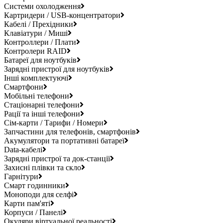
Системи охолодження
Картридери / USB-концентратори
Кабелі / Прехідники
Клавіатури / Миші
Контроллери / Плати
Контролери RAID
Батареї для ноутбуків
Зарядні пристрої для ноутбуків
Інші комплектуючі
Смартфони
Мобільні телефони
Стаціонарні телефони
Рації та інші телефони
Сім-карти / Тарифи / Номери
Запчастини для телефонів, смартфонів
Акумулятори та портативні батареї
Data-кабелі
Зарядні пристрої та док-станції
Захисні плівки та скло
Гарнітури
Смарт годинники
Моноподи для селфі
Карти пам'яті
Корпуси / Панелі
Окуляри віртуальної реальності