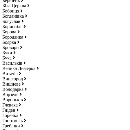
Березень
Біла Церква
Бобриця
Богданівка
Богуслав
Бориспіль
Борова
Бородянка
Боярка
Бровари
Буки
Буча
Васильків
Велика Димерка
Витачів
Вишгород
Вишневе
Володарка
Ворзель
Вороньків
Глеваха
Гніден
Горенка
Гостомель
Гребінки