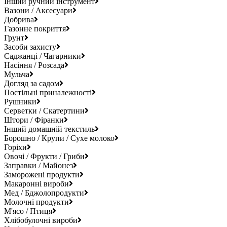
Інший ручний інструмент
Вазони / Аксесуари
Добрива
Газонне покриття
Грунт
Засоби захисту
Саджанці / Чагарники
Насіння / Розсада
Мульча
Догляд за садом
Постільні приналежності
Рушники
Серветки / Скатертини
Штори / Фіранки
Інший домашній текстиль
Борошно / Крупи / Сухе молоко
Горіхи
Овочі / Фрукти / Гриби
Заправки / Майонез
Заморожені продукти
Макаронні вироби
Мед / Бджолопродукти
Молочні продукти
М'ясо / Птиця
Хлібобулочні вироби