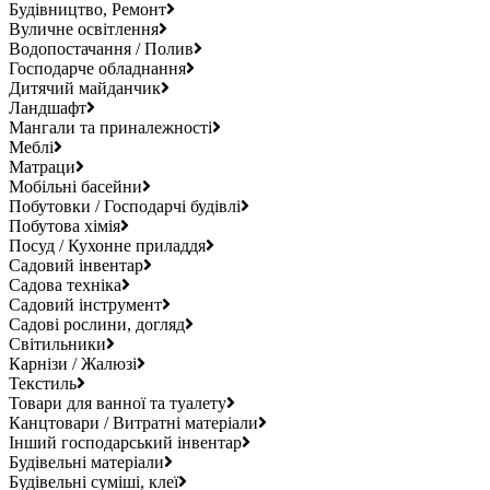
Будівництво, Ремонт
Вуличне освітлення
Водопостачання / Полив
Господарче обладнання
Дитячий майданчик
Ландшафт
Мангали та приналежності
Меблі
Матраци
Мобільні басейни
Побутовки / Господарчі будівлі
Побутова хімія
Посуд / Кухонне приладдя
Садовий інвентар
Садова техніка
Садовий інструмент
Садові рослини, догляд
Світильники
Карнізи / Жалюзі
Текстиль
Товари для ванної та туалету
Канцтовари / Витратні матеріали
Інший господарський інвентар
Будівельні матеріали
Будівельні суміші, клеї