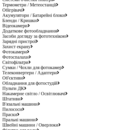
Термометри / Метеостанції
Обігрівачі
Акумулятори / Батарейні блоки
Бленди / Кришки
Відеокамери
Додаткове фотообладнання
Засоби догляду за фототехнікою
Зарядні пристрої
Захист екрану
Фотокамери
Фотоспалахи
Світофільтри
Сумки / Чохли для фотокамер
Телеконвертери / Адаптери
Об'єктиви
Обладнання для фотостудій
Пульти ДК
Накамерне світло / Освітлювачі
Штативи
В'язальні машини
Пилососи
Праски
Пральні машини
Швейні машини / Оверлоки