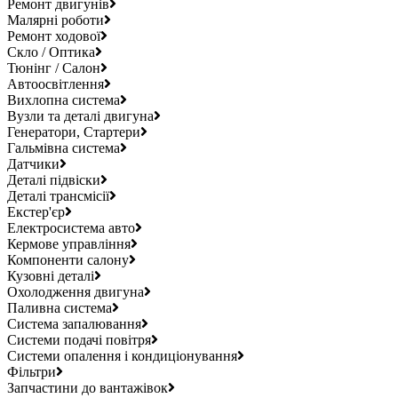
Ремонт двигунів
Малярні роботи
Ремонт ходової
Скло / Оптика
Тюнінг / Салон
Автоосвітлення
Вихлопна система
Вузли та деталі двигуна
Генератори, Стартери
Гальмівна система
Датчики
Деталі підвіски
Деталі трансмісії
Екстер'єр
Електросистема авто
Кермове управління
Компоненти салону
Кузовні деталі
Охолодження двигуна
Паливна система
Система запалювання
Системи подачі повітря
Системи опалення і кондиціонування
Фільтри
Запчастини до вантажівок