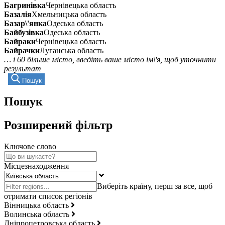
Багринівка
Чернівецька область
Базалія
Хмельницька область
Базар\'янка
Одеська область
Байбузівка
Одеська область
Байраки
Чернівецька область
Байрачки
Луганська область
… і 60 більше місто, введіть ваше місто ім\'я, щоб уточнити
результат
Пошук
Пошук
Розширений фільтр
Ключове слово
Місцезнаходження
Вінницька область
Волинська область
Дніпропетровська область