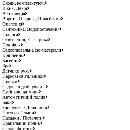
Сходи, комплектуючі
Вікна, Двері
Вентиляція
Ворота, Огорожі, Шлагбауми
Опалення
Сантехніка, Водопостачання
Підлога
Освітлення, Електрика
Покрівля
Оздоблювальні, ізо-матеріали
Кріплення
Басейни
Бра
Датчики руху
Паркові світильники
Підвіси
Садове підсвічування
Сутінкові датчики
Автоматичний полив
Баки
Зрошувачі / Дощовики
Насоси / Помпи
Насадки / Пістолети
Крапельний полив
Садові фітинги