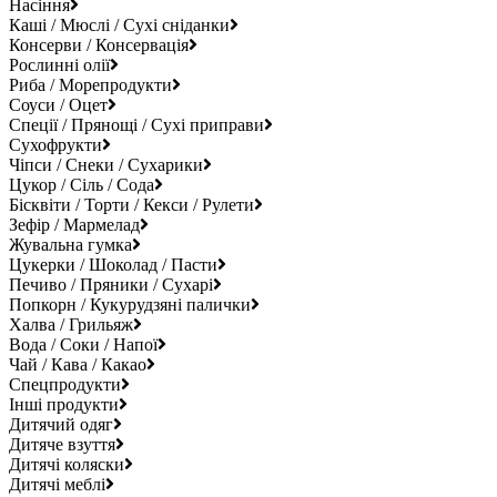
Насіння
Каші / Мюслі / Сухі сніданки
Консерви / Консервація
Рослинні олії
Риба / Морепродукти
Соуси / Оцет
Спеції / Прянощі / Сухі приправи
Сухофрукти
Чіпси / Снеки / Сухарики
Цукор / Сіль / Сода
Бісквіти / Торти / Кекси / Рулети
Зефір / Мармелад
Жувальна гумка
Цукерки / Шоколад / Пасти
Печиво / Пряники / Сухарі
Попкорн / Кукурудзяні палички
Халва / Грильяж
Вода / Соки / Напої
Чай / Кава / Какао
Спецпродукти
Інші продукти
Дитячий одяг
Дитяче взуття
Дитячі коляски
Дитячі меблі