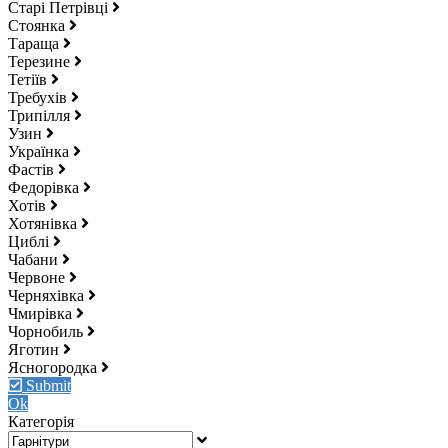
Старі Петрівці
Стоянка
Тараща
Терезине
Тетіїв
Требухів
Трипілля
Узин
Українка
Фастів
Федорівка
Хотів
Хотянівка
Циблі
Чабани
Червоне
Черняхівка
Чмирівка
Чорнобиль
Яготин
Ясногородка
Submit
Ok
Категорія