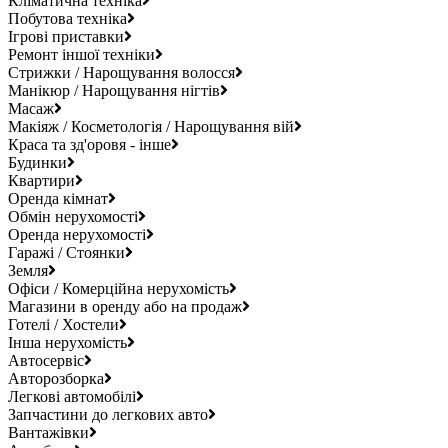
Кліматична техніка
Побутова техніка
Ігрові приставки
Ремонт іншої техніки
Стрижки / Нарощування волосся
Манікюр / Нарощування нігтів
Масаж
Макіяж / Косметологія / Нарощування вій
Краса та зд'оровя - інше
Будинки
Квартири
Оренда кімнат
Обмін нерухомості
Оренда нерухомості
Гаражі / Стоянки
Земля
Офіси / Комерційна нерухомість
Магазини в оренду або на продаж
Готелі / Хостели
Інша нерухомість
Автосервіс
Авторозборка
Легкові автомобілі
Запчастини до легкових авто
Вантажівки