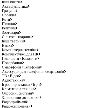
Інші книги
Акваріумістика
Гризуни
Собаки
Коти
Пташки
Рептилії
Зоотовари
Сільгосп тварини
Інші тварини
В'язка
Комп'ютерна техніка
Комплектуючі для ПК
Планшети / Ел.книги
Повербанки
Смартфони / Телефони
Аксесуари для телефонів, смартфонів
ТВ / Відео
Аудіотехніка
Ігрові приставки / Ігри
Кліматична техніка
Охоронні системи
Запчастини до техніки
Радіоприймачі
Радіокомпоненти