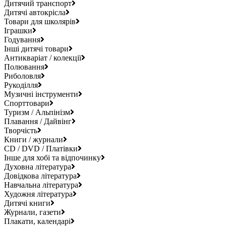
Дитячий транспорт
Дитячі автокрісла
Товари для школярів
Іграшки
Годування
Інші дитячі товари
Антикваріат / колекції
Полювання
Риболовля
Рукоділля
Музичні інструменти
Спорттовари
Туризм / Альпінізм
Плавання / Дайвінг
Творчість
Книги / журнали
CD / DVD / Платівки
Інше для хобі та відпочинку
Духовна література
Довідкова література
Навчальна література
Художня література
Дитячі книги
Журнали, газети
Плакати, календарі