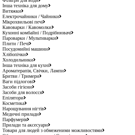
Фільтри для води
Інша техніка для дому
Витяжки
Електрочайники / Чайники
Мікрохвильові печі
Кавоварки / Кавомолки
Кухонні комбайні / Подрібнювачі
Пароварки / Мультиварки
Плити / Печі
Посудомийні машини
Хлібопічки
Холодильники
Інша техніка для кухні
Ароматерапія, Свічки, Лампи
Бритви / Тримери
Ваги підлогові
Засоби гігієни
Засоби для волосся
Епілятори
Косметика
Нарощування нігтів
Медичні прилади
Парфумерія
Прилади та аксесуари
Товари для людей з обмеженими можливостями