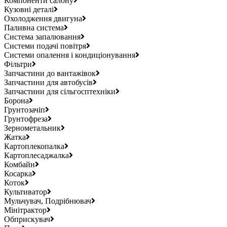
Компоненти салону
Кузовні деталі
Охолодження двигуна
Паливна система
Система запалювання
Системи подачі повітря
Системи опалення і кондиціонування
Фільтри
Запчастини до вантажівок
Запчастини для автобусів
Запчастини для сільгосптехніки
Борона
Грунтозачіп
Грунтофреза
Зернометальник
Жатка
Картоплекопалка
Картоплесаджалка
Комбайн
Косарка
Коток
Культиватор
Мульчувач, Подрібнювач
Мінітрактор
Обприскувач