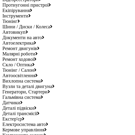
Протиугонні пристрої
Екіпірування
Інструменти
Тюнінг
Шини / Диски / Колеса
Автовикуп
Документи на авто
Автоелектрика
Ремонт двигунів
Малярні роботи
Ремонт ходової
Скло / Оптика
Тюнінг / Салон
Автоосвітлення
Вихлопна система
Вузли та деталі двигуна
Генератори, Стартери
Гальмівна система
Датчики
Деталі підвіски
Деталі трансмісії
Екстер'єр
Електросистема авто
Кермове управління