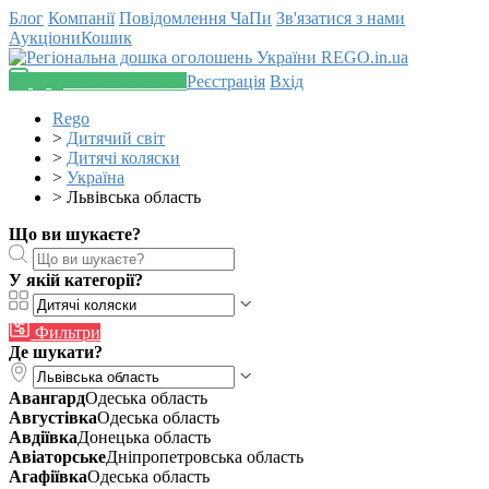
Блог
Компанії
Повідомлення
ЧаПи
Зв'язатися з нами
Аукціони
Кошик
Додати оголошення
Реєстрація
Вхід
Rego
>
Дитячий світ
>
Дитячі коляски
>
Україна
>
Львівська область
Що ви шукаєте?
У якій категорії?
Фильтри
Де шукати?
Авангард
Одеська область
Августівка
Одеська область
Авдіївка
Донецька область
Авіаторське
Дніпропетровська область
Агафіївка
Одеська область