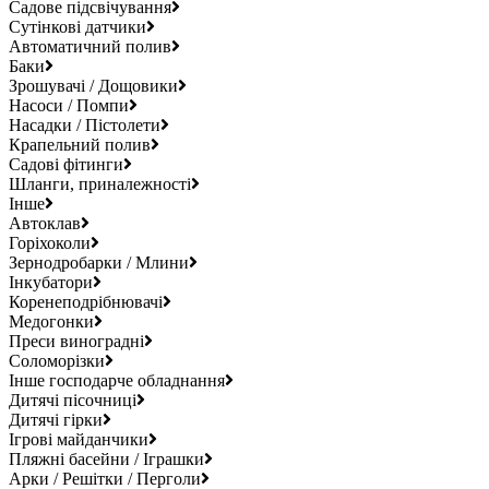
Садове підсвічування
Сутінкові датчики
Автоматичний полив
Баки
Зрошувачі / Дощовики
Насоси / Помпи
Насадки / Пістолети
Крапельний полив
Садові фітинги
Шланги, приналежності
Інше
Автоклав
Горіхоколи
Зернодробарки / Млини
Інкубатори
Коренеподрібнювачі
Медогонки
Преси виноградні
Соломорізки
Інше господарче обладнання
Дитячі пісочниці
Дитячі гірки
Ігрові майданчики
Пляжні басейни / Іграшки
Арки / Решітки / Перголи