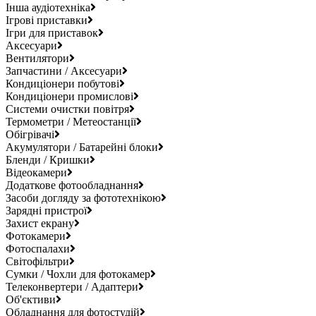
Інша аудіотехніка
Ігрові приставки
Ігри для приставок
Аксесуари
Вентилятори
Запчастини / Аксесуари
Кондиціонери побутові
Кондиціонери промислові
Системи очистки повітря
Термометри / Метеостанції
Обігрівачі
Акумулятори / Батарейні блоки
Бленди / Кришки
Відеокамери
Додаткове фотообладнання
Засоби догляду за фототехнікою
Зарядні пристрої
Захист екрану
Фотокамери
Фотоспалахи
Світофільтри
Сумки / Чохли для фотокамер
Телеконвертери / Адаптери
Об'єктиви
Обладнання для фотостудій