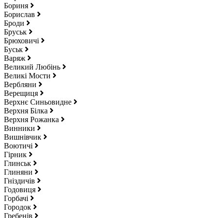
Бориня
Борислав
Броди
Бруськ
Брюховичі
Буськ
Варяж
Великий Любінь
Великі Мости
Вербляни
Верещиця
Верхнє Синьовидне
Верхня Білка
Верхня Рожанка
Винники
Вишнівчик
Воютичі
Гірник
Глинськ
Глиняни
Гніздичів
Годовиця
Горбачі
Городок
Гребенів