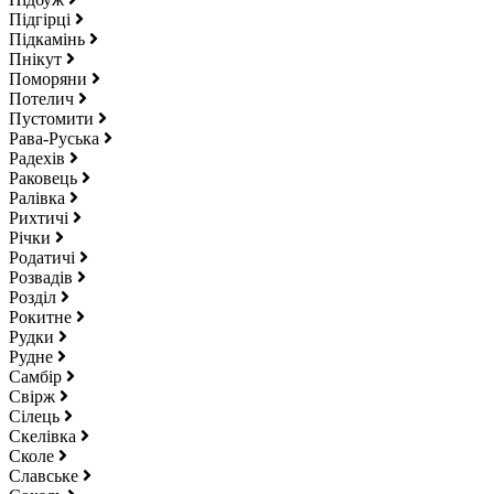
Підгірці
Підкамінь
Пнікут
Поморяни
Потелич
Пустомити
Рава-Руська
Радехів
Раковець
Ралівка
Рихтичі
Річки
Родатичі
Розвадів
Розділ
Рокитне
Рудки
Рудне
Самбір
Свірж
Сілець
Скелівка
Сколе
Славське