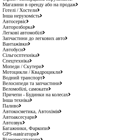
Магазини в оренду або на продаж
Готелі / Хостели
Інша нерухомість
Автосервіс
Авторозборка
Легкові автомобілі
Запчастини до легкових авто
Вантажівки
Автобуси
Сільгосптехніка
Спецтехніка
Мопеди / Скутери
Мотоцикли / Квадроцикли
Водний транспорт
Велосипеди та запчастини
Веломобілі, самокати
Причепи - Будинки на колесах
Інша техніка
Паливо
Автокосметика, Автохімія
Автоаксесуари
Автозвук
Багажники, Фаркопи
GPS-навігатори
Відеореєстратори