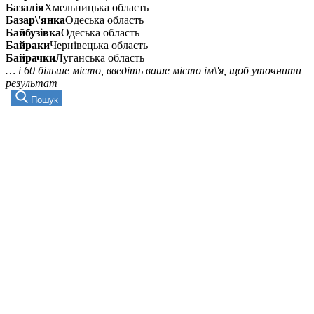
Базалія
Хмельницька область
Базар\'янка
Одеська область
Байбузівка
Одеська область
Байраки
Чернівецька область
Байрачки
Луганська область
… і 60 більше місто, введіть ваше місто ім\'я, щоб уточнити
результат
Пошук