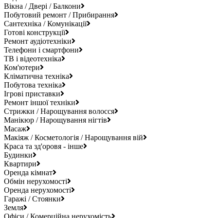
Вікна / Двері / Балкони
Побутовий ремонт / Прибирання
Сантехніка / Комунікації
Готові конструкції
Ремонт аудіотехніки
Телефони і смартфони
ТВ і відеотехніка
Ком'ютери
Кліматична техніка
Побутова техніка
Ігрові приставки
Ремонт іншої техніки
Стрижки / Нарощування волосся
Манікюр / Нарощування нігтів
Масаж
Макіяж / Косметологія / Нарощування вій
Краса та зд'оровя - інше
Будинки
Квартири
Оренда кімнат
Обмін нерухомості
Оренда нерухомості
Гаражі / Стоянки
Земля
Офіси / Комерційна нерухомість