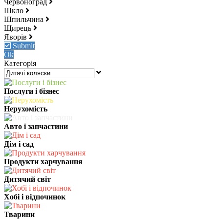
Червоноград
Шкло
Шпильчина
Щирець
Яворів
Submit
Ok
Категорія
Послуги і бізнес
Нерухомість
Авто і запчастини
Дім і сад
Продукти харчування
Дитячий світ
Хобі і відпочинок
Тварини