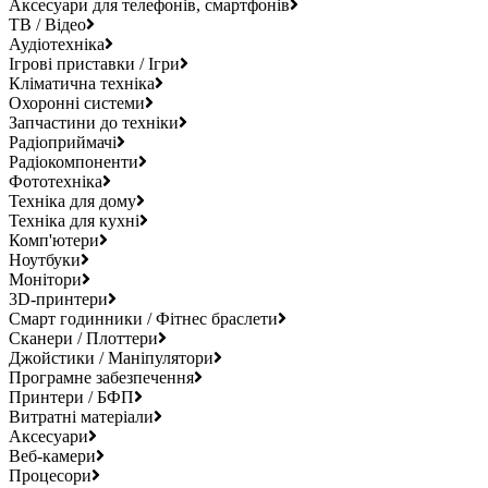
Аксесуари для телефонів, смартфонів
ТВ / Відео
Аудіотехніка
Ігрові приставки / Ігри
Кліматична техніка
Охоронні системи
Запчастини до техніки
Радіоприймачі
Радіокомпоненти
Фототехніка
Техніка для дому
Техніка для кухні
Комп'ютери
Ноутбуки
Монітори
3D-принтери
Смарт годинники / Фітнес браслети
Сканери / Плоттери
Джойстики / Маніпулятори
Програмне забезпечення
Принтери / БФП
Витратні матеріали
Аксесуари
Веб-камери
Процесори