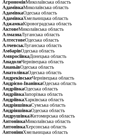
Агрономія
Миколаївська область
Адамівка
Миколаївська область
Адамівка
Одеська область
Адамівка
Хмельницька область
Аджамка
Кіровоградська область
Актове
Миколаївська область
Алмазна
Луганська область
Алтестове
Одеська область
Алчевськ
Луганська область
Амбарів
Одеська область
Амвросіївка
Донецька область
Анадоли
Чернівецька область
Ананьїв
Одеська область
Анатолівка
Одеська область
Андреківське
Чернівецька область
Андрієво-Іванівка
Одеська область
Андріївка
Одеська область
Андріївка
Запорізька область
Андріївка
Харківська область
Андріяшівка
Сумська область
Андріяшівка
Одеська область
Андрушівка
Житомирська область
Антонівка
Миколаївська область
Антонівка
Херсонська область
Антоніни
Хмельницька область