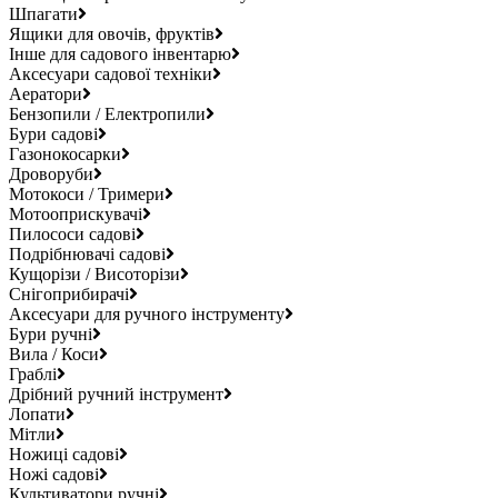
Шпагати
Ящики для овочів, фруктів
Інше для садового інвентарю
Аксесуари садової техніки
Аератори
Бензопили / Електропили
Бури садові
Газонокосарки
Дроворуби
Мотокоси / Тримери
Мотооприскувачі
Пилососи садові
Подрібнювачі садові
Кущорізи / Висоторізи
Снігоприбирачі
Аксесуари для ручного інструменту
Бури ручні
Вила / Коси
Граблі
Дрібний ручний інструмент
Лопати
Мітли
Ножиці садові
Ножі садові
Культиватори ручні