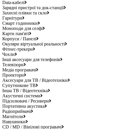
Data-кабелі
Зарядні пристрої та док-станції
Захисні плівки та скло
Гарнітури
Смарт годинники
Моноподи для селфі
Карти пам'яті
Корпуси / Панелі
Окуляри віртуальної реальності
Фітнес-трекери
Чохли
Інші аксесуари для телефонів
Телевізори
Медіа програвачі
Проектори
Аксесуари для ТВ / Відеотехніки
Супутникове ТВ
Інша ТВ / Відеотехніка
Акустичні системи
Підсилювачі / Ресивери
Портативна акустика
Радіоприймачі
Магнітоли
Навушники
CD / MD / Вінілові програвачі