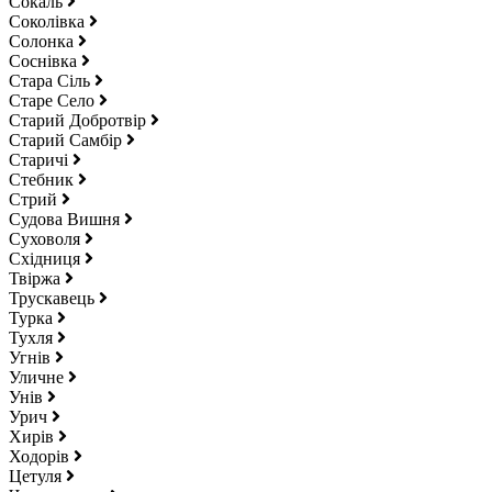
Сокаль
Соколівка
Солонка
Соснівка
Стара Сіль
Старе Село
Старий Добротвір
Старий Самбір
Старичі
Стебник
Стрий
Судова Вишня
Суховоля
Східниця
Твіржа
Трускавець
Турка
Тухля
Угнів
Уличне
Унів
Урич
Хирів
Ходорів
Цетуля