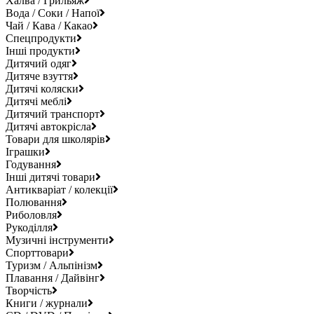
Халва / Грильяж
Вода / Соки / Напої
Чай / Кава / Какао
Спецпродукти
Інші продукти
Дитячий одяг
Дитяче взуття
Дитячі коляски
Дитячі меблі
Дитячий транспорт
Дитячі автокрісла
Товари для школярів
Іграшки
Годування
Інші дитячі товари
Антикваріат / колекції
Полювання
Риболовля
Рукоділля
Музичні інструменти
Спорттовари
Туризм / Альпінізм
Плавання / Дайвінг
Творчість
Книги / журнали