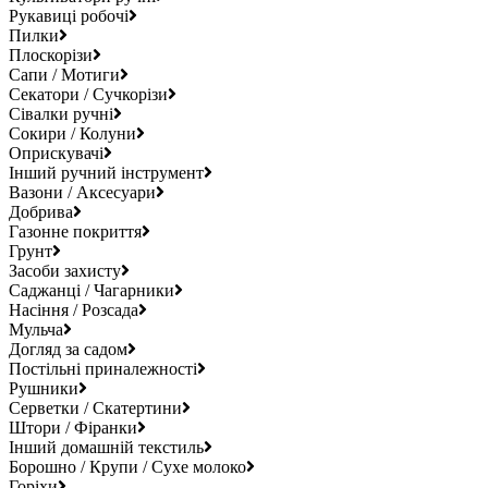
Рукавиці робочі
Пилки
Плоскорізи
Сапи / Мотиги
Секатори / Сучкорізи
Сівалки ручні
Сокири / Колуни
Оприскувачі
Інший ручний інструмент
Вазони / Аксесуари
Добрива
Газонне покриття
Грунт
Засоби захисту
Саджанці / Чагарники
Насіння / Розсада
Мульча
Догляд за садом
Постільні приналежності
Рушники
Серветки / Скатертини
Штори / Фіранки
Інший домашній текстиль
Борошно / Крупи / Сухе молоко
Горіхи