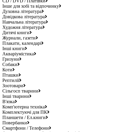
CD / DVD / Платівки
Інше для хобі та відпочинку
Духовна література
Довідкова література
Навчальна література
Художня література
Дитячі книги
Журнали, газети
Плакати, календарі
Інші книги
Акваріумістика
Гризуни
Собаки
Коти
Пташки
Рептилії
Зоотовари
Сільгосп тварини
Інші тварини
В'язка
Комп'ютерна техніка
Комплектуючі для ПК
Планшети / Ел.книги
Повербанки
Смартфони / Телефони