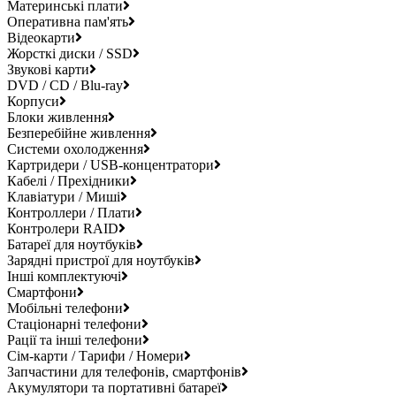
Материнські плати
Оперативна пам'ять
Відеокарти
Жорсткі диски / SSD
Звукові карти
DVD / CD / Blu-ray
Корпуси
Блоки живлення
Безперебійне живлення
Системи охолодження
Картридери / USB-концентратори
Кабелі / Прехідники
Клавіатури / Миші
Контроллери / Плати
Контролери RAID
Батареї для ноутбуків
Зарядні пристрої для ноутбуків
Інші комплектуючі
Смартфони
Мобільні телефони
Стаціонарні телефони
Рації та інші телефони
Сім-карти / Тарифи / Номери
Запчастини для телефонів, смартфонів
Акумулятори та портативні батареї