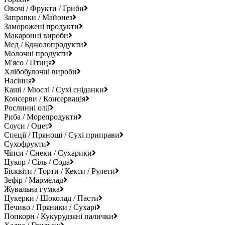
Овочі / Фрукти / Гриби
Заправки / Майонез
Заморожені продукти
Макаронні вироби
Мед / Бджолопродукти
Молочні продукти
М'ясо / Птиця
Хлібобулочні вироби
Насіння
Каші / Мюслі / Сухі сніданки
Консерви / Консервація
Рослинні олії
Риба / Морепродукти
Соуси / Оцет
Спеції / Прянощі / Сухі приправи
Сухофрукти
Чіпси / Снеки / Сухарики
Цукор / Сіль / Сода
Бісквіти / Торти / Кекси / Рулети
Зефір / Мармелад
Жувальна гумка
Цукерки / Шоколад / Пасти
Печиво / Пряники / Сухарі
Попкорн / Кукурудзяні палички