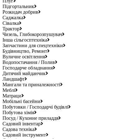
Плуг
Підгортальник
Розкидач добрив
Саджалка
Сівалка
Трактор
Чизель, Глибокорозпушувач
Інша сільгосптехніка
Запчастини для спецтехніки
Будівництво, Ремонт
Вуличне освітлення
Водопостачання / Полив
Господарче обладнання
Дитячий майданчик
Ландшафт
Мангали та приналежності
Меблі
Матраци
Мобільні басейни
Побутовки / Господарчі будівлі
Побутова хімія
Посуд / Кухонне приладдя
Садовий інвентар
Садова техніка
Садовий інструмент