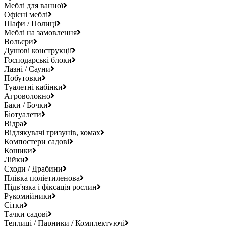
Меблі для ванної
Офісні меблі
Шафи / Полиці
Меблі на замовлення
Вольєри
Душові конструкції
Господарські блоки
Лазні / Сауни
Побутовки
Туалетні кабінки
Агроволокно
Баки / Бочки
Біотуалети
Відра
Відлякувачі гризунів, комах
Компостери садові
Кошики
Лійки
Сходи / Драбини
Плівка поліетиленова
Підв'язка і фіксація рослин
Рукомийники
Сітки
Тачки садові
Теплиці / Парники / Комплектуючі