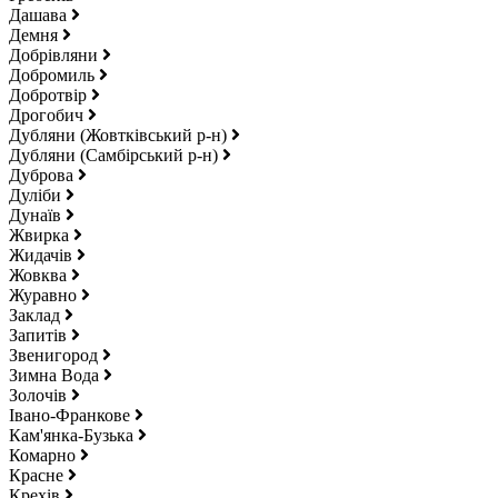
Дашава
Демня
Добрівляни
Добромиль
Добротвір
Дрогобич
Дубляни (Жовтківський р-н)
Дубляни (Самбірський р-н)
Дуброва
Дуліби
Дунаїв
Жвирка
Жидачів
Жовква
Журавно
Заклад
Запитів
Звенигород
Зимна Вода
Золочів
Івано-Франкове
Кам'янка-Бузька
Комарно
Красне
Крехів