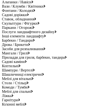
Альтанки / Навіси
Вази / Клумби / Квітники
Фонтани / Колодязі
Садові доріжки
Ставок, обладнання
Скульптури / Фігурки
Паркани / Огорожі
Послуги ландшафтного дизайну
Інші елементи ландшафту
Барбекю / Тандири
Дрова / Брикети
Засоби для розпалювання
Мангали / Грилі
Приладдя для гриля, барбекю, тандира
Садові каміни
Коптильні
Шампури / Вертелі
Шашличниці електричні
Меблі для вітальні
Столи / Стільці
Комоди / Тумби
Меблі для спальні
Ліжка
Гарнітури
Кухонні меблі