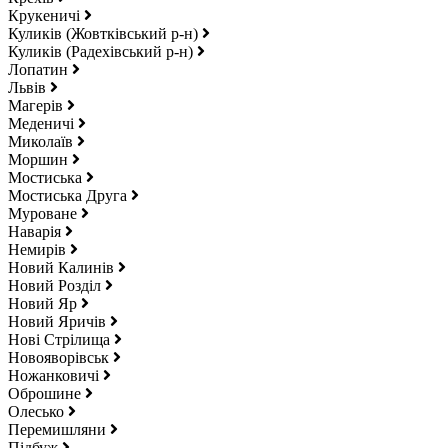
Крукеничі
Куликів (Жовтківський р-н)
Куликів (Радехівський р-н)
Лопатин
Львів
Магерів
Меденичі
Миколаїв
Моршин
Мостиська
Мостиська Друга
Муроване
Наварія
Немирів
Новий Калинів
Новий Розділ
Новий Яр
Новий Яричів
Нові Стрілища
Новояворівськ
Ножанковичі
Оброшине
Олесько
Перемишляни
Підбуж