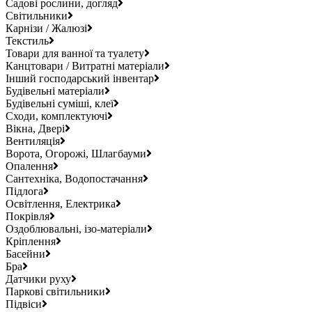
Садові рослини, догляд
Світильники
Карнізи / Жалюзі
Текстиль
Товари для ванної та туалету
Канцтовари / Витратні матеріали
Інший господарський інвентар
Будівельні матеріали
Будівельні суміші, клеї
Сходи, комплектуючі
Вікна, Двері
Вентиляція
Ворота, Огорожі, Шлагбауми
Опалення
Сантехніка, Водопостачання
Підлога
Освітлення, Електрика
Покрівля
Оздоблювальні, ізо-матеріали
Кріплення
Басейни
Бра
Датчики руху
Паркові світильники
Підвіси