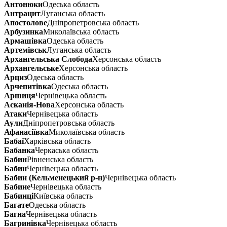
Антонюки
Одеська область
Антрацит
Луганська область
Апостолове
Дніпропетровська область
Арбузинка
Миколаївська область
Армашівка
Одеська область
Артемівськ
Луганська область
Архангельська Слобода
Херсонська область
Архангельське
Херсонська область
Арциз
Одеська область
Арчепитівка
Одеська область
Аршиця
Чернівецька область
Асканія-Нова
Херсонська область
Атаки
Чернівецька область
Аули
Дніпропетровська область
Афанасіївка
Миколаївська область
Бабаї
Харківська область
Бабанка
Черкаська область
Бабин
Рівненська область
Бабин
Чернівецька область
Бабин (Кельменецький р-н)
Чернівецька область
Бабине
Чернівецька область
Бабинці
Київська область
Багате
Одеська область
Багна
Чернівецька область
Багринівка
Чернівецька область