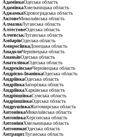
Адамівка
Одеська область
Адамівка
Хмельницька область
Аджамка
Кіровоградська область
Актове
Миколаївська область
Алмазна
Луганська область
Алтестове
Одеська область
Алчевськ
Луганська область
Амбарів
Одеська область
Амвросіївка
Донецька область
Анадоли
Чернівецька область
Ананьїв
Одеська область
Анатолівка
Одеська область
Андреківське
Чернівецька область
Андрієво-Іванівка
Одеська область
Андріївка
Одеська область
Андріївка
Запорізька область
Андріївка
Харківська область
Андріяшівка
Сумська область
Андріяшівка
Одеська область
Андрушівка
Житомирська область
Антонівка
Миколаївська область
Антонівка
Херсонська область
Антоніни
Хмельницька область
Антонюки
Одеська область
Антрацит
Луганська область