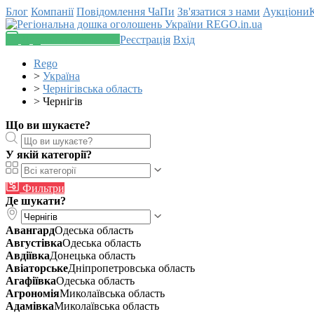
Блог
Компанії
Повідомлення
ЧаПи
Зв'язатися з нами
Аукціони
Додати оголошення
Реєстрація
Вхід
Rego
>
Україна
>
Чернігівська область
>
Чернігів
Що ви шукаєте?
У якій категорії?
Фильтри
Де шукати?
Авангард
Одеська область
Августівка
Одеська область
Авдіївка
Донецька область
Авіаторське
Дніпропетровська область
Агафіївка
Одеська область
Агрономія
Миколаївська область
Адамівка
Миколаївська область