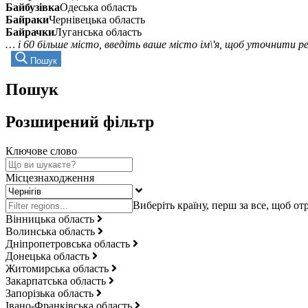
Байбузівка
Одеська область
Байраки
Чернівецька область
Байрачки
Луганська область
… і 60 більше місто, введіть ваше місто ім\'я, щоб уточнити 
Пошук
Пошук
Розширений фільтр
Ключове слово
Місцезнаходження
Вінницька область
Волинська область
Дніпропетровська область
Донецька область
Житомирська область
Закарпатська область
Запорізька область
Івано-Франківська область