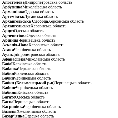
Апостолове
Дніпропетровська область
Арбузинка
Миколаївська область
Армашівка
Одеська область
Артемівськ
Луганська область
Архангельська Слобода
Херсонська область
Архангельське
Херсонська область
Арциз
Одеська область
Арчепитівка
Одеська область
Аршиця
Чернівецька область
Асканія-Нова
Херсонська область
Атаки
Чернівецька область
Аули
Дніпропетровська область
Афанасіївка
Миколаївська область
Бабаї
Харківська область
Бабанка
Черкаська область
Бабин
Рівненська область
Бабин
Чернівецька область
Бабин (Кельменецький р-н)
Чернівецька область
Бабине
Чернівецька область
Бабинці
Київська область
Багате
Одеська область
Багна
Чернівецька область
Багринівка
Чернівецька область
Базалія
Хмельницька область
Базар\'янка
Одеська область