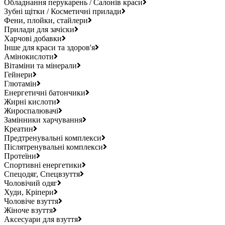
Обладнання перукарень / Салонів краси
Зубні щітки / Косметичні прилади
Фени, плойки, стайлери
Прилади для зачіски
Харчові добавки
Інше для краси та здоров'я
Амінокислоти
Вітаміни та мінерали
Гейнери
Глютамін
Енергетичні батончики
Жирні кислоти
Жироспалювачі
Замінники харчування
Креатин
Предтренувальні комплекси
Післятренувальні комплекси
Протеїни
Спортивні енергетики
Спецодяг, Спецвзуття
Чоловічий одяг
Худи, Кріпери
Чоловіче взуття
Жіноче взуття
Аксесуари для взуття