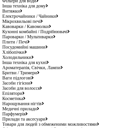
Фільтри для води
Інша техніка для дому
Витяжки
Електрочайники / Чайники
Мікрохвильові печі
Кавоварки / Кавомолки
Кухонні комбайні / Подрібнювачі
Пароварки / Мультиварки
Плити / Печі
Посудомийні машини
Хлібопічки
Холодильники
Інша техніка для кухні
Ароматерапія, Свічки, Лампи
Бритви / Тримери
Ваги підлогові
Засоби гігієни
Засоби для волосся
Епілятори
Косметика
Нарощування нігтів
Медичні прилади
Парфумерія
Прилади та аксесуари
Товари для людей з обмеженими можливостями