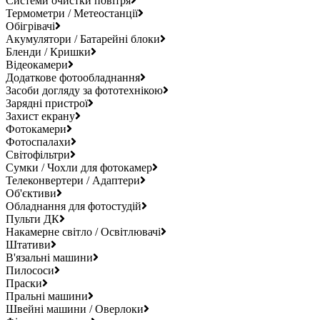
Системи очистки повітря
Термометри / Метеостанції
Обігрівачі
Акумулятори / Батарейні блоки
Бленди / Кришки
Відеокамери
Додаткове фотообладнання
Засоби догляду за фототехнікою
Зарядні пристрої
Захист екрану
Фотокамери
Фотоспалахи
Світофільтри
Сумки / Чохли для фотокамер
Телеконвертери / Адаптери
Об'єктиви
Обладнання для фотостудій
Пульти ДК
Накамерне світло / Освітлювачі
Штативи
В'язальні машини
Пилососи
Праски
Пральні машини
Швейні машини / Оверлоки