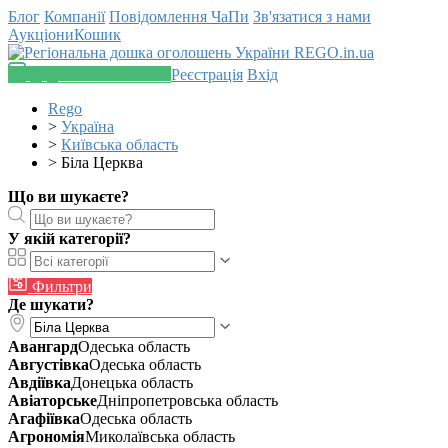
Блог
Компанії
Повідомлення
ЧаПи
Зв'язатися з нами
Аукціони
Кошик
Додати оголошення
Реєстрація
Вхід
Rego
>
Україна
>
Київська область
>
Біла Церква
Що ви шукаєте?
У якій категорії?
Фильтри
Де шукати?
Авангард
Одеська область
Августівка
Одеська область
Авдіївка
Донецька область
Авіаторське
Дніпропетровська область
Агафіївка
Одеська область
Агрономія
Миколаївська область