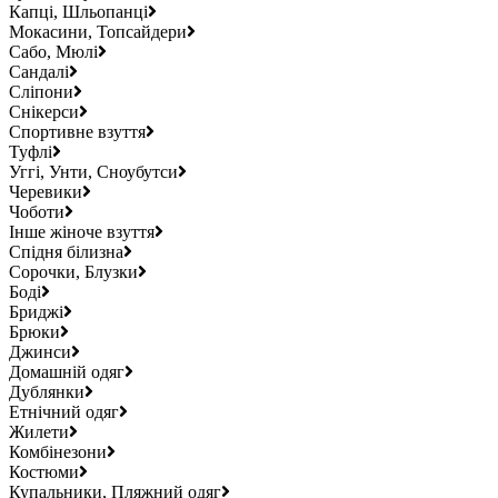
Капці, Шльопанці
Мокасини, Топсайдери
Сабо, Мюлі
Сандалі
Сліпони
Снікерси
Спортивне взуття
Туфлі
Уггі, Унти, Сноубутси
Черевики
Чоботи
Інше жіноче взуття
Спідня білизна
Сорочки, Блузки
Боді
Бриджі
Брюки
Джинси
Домашній одяг
Дублянки
Етнічний одяг
Жилети
Комбінезони
Костюми
Купальники, Пляжний одяг