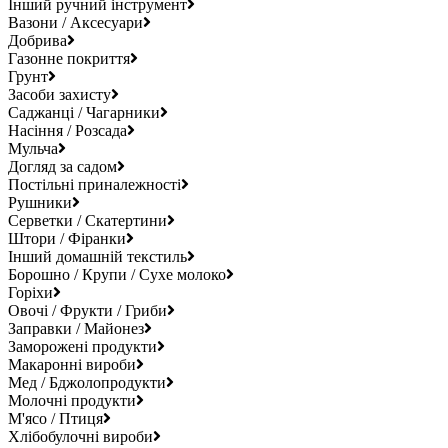
Інший ручний інструмент
Вазони / Аксесуари
Добрива
Газонне покриття
Грунт
Засоби захисту
Саджанці / Чагарники
Насіння / Розсада
Мульча
Догляд за садом
Постільні приналежності
Рушники
Серветки / Скатертини
Штори / Фіранки
Інший домашній текстиль
Борошно / Крупи / Сухе молоко
Горіхи
Овочі / Фрукти / Гриби
Заправки / Майонез
Заморожені продукти
Макаронні вироби
Мед / Бджолопродукти
Молочні продукти
М'ясо / Птиця
Хлібобулочні вироби