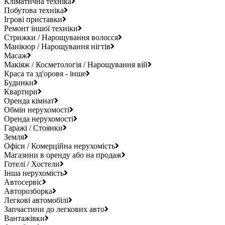
Кліматична техніка
Побутова техніка
Ігрові приставки
Ремонт іншої техніки
Стрижки / Нарощування волосся
Манікюр / Нарощування нігтів
Масаж
Макіяж / Косметологія / Нарощування вій
Краса та зд'оровя - інше
Будинки
Квартири
Оренда кімнат
Обмін нерухомості
Оренда нерухомості
Гаражі / Стоянки
Земля
Офіси / Комерційна нерухомість
Магазини в оренду або на продаж
Готелі / Хостели
Інша нерухомість
Автосервіс
Авторозборка
Легкові автомобілі
Запчастини до легкових авто
Вантажівки