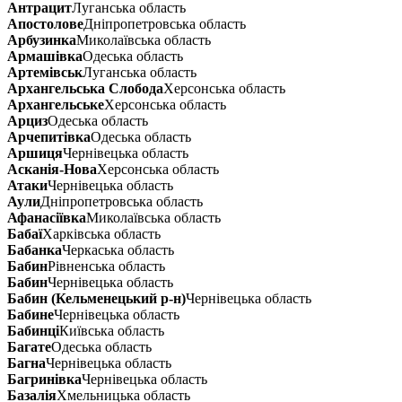
Антрацит
Луганська область
Апостолове
Дніпропетровська область
Арбузинка
Миколаївська область
Армашівка
Одеська область
Артемівськ
Луганська область
Архангельська Слобода
Херсонська область
Архангельське
Херсонська область
Арциз
Одеська область
Арчепитівка
Одеська область
Аршиця
Чернівецька область
Асканія-Нова
Херсонська область
Атаки
Чернівецька область
Аули
Дніпропетровська область
Афанасіївка
Миколаївська область
Бабаї
Харківська область
Бабанка
Черкаська область
Бабин
Рівненська область
Бабин
Чернівецька область
Бабин (Кельменецький р-н)
Чернівецька область
Бабине
Чернівецька область
Бабинці
Київська область
Багате
Одеська область
Багна
Чернівецька область
Багринівка
Чернівецька область
Базалія
Хмельницька область