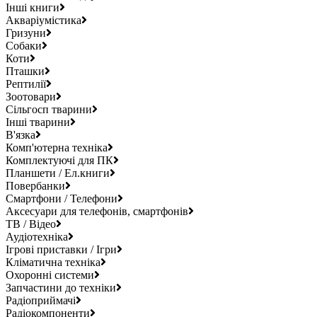
Інші книги
Акваріумістика
Гризуни
Собаки
Коти
Пташки
Рептилії
Зоотовари
Сільгосп тварини
Інші тварини
В'язка
Комп'ютерна техніка
Комплектуючі для ПК
Планшети / Ел.книги
Повербанки
Смартфони / Телефони
Аксесуари для телефонів, смартфонів
ТВ / Відео
Аудіотехніка
Ігрові приставки / Ігри
Кліматична техніка
Охоронні системи
Запчастини до техніки
Радіоприймачі
Радіокомпоненти