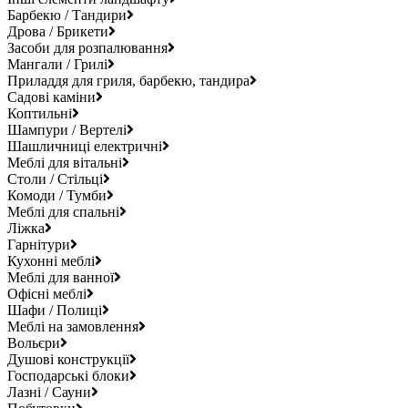
Барбекю / Тандири
Дрова / Брикети
Засоби для розпалювання
Мангали / Грилі
Приладдя для гриля, барбекю, тандира
Садові каміни
Коптильні
Шампури / Вертелі
Шашличниці електричні
Меблі для вітальні
Столи / Стільці
Комоди / Тумби
Меблі для спальні
Ліжка
Гарнітури
Кухонні меблі
Меблі для ванної
Офісні меблі
Шафи / Полиці
Меблі на замовлення
Вольєри
Душові конструкції
Господарські блоки
Лазні / Сауни