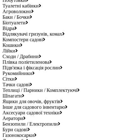
Побутовки
Туалетні кабінки
Агроволокно
Баки / Бочки
Біотуалети
Відра
Відлякувачі гризунів, комах
Компостери садові
Кошики
Лійки
Сходи / Драбини
Плівка поліетиленова
Підв'язка і фіксація рослин
Рукомийники
Сітки
Тачки садові
Теплиці / Парники / Комплектуючі
Шпагати
Ящики для овочів, фруктів
Інше для садового інвентарю
Аксесуари садової техніки
Аератори
Бензопили / Електропили
Бури садові
Газонокосарки