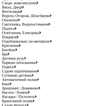
Сходи, комплектуючі
Вікна, Двері
Вентиляція
Ворота, Огорожі, Шлагбауми
Опалення
Сантехніка, Водопостачання
Підлога
Освітлення, Електрика
Покрівля
Оздоблювальні, ізо-матеріали
Кріплення
Басейни
Бра
Датчики руху
Паркові світильники
Підвіси
Садове підсвічування
Сутінкові датчики
Автоматичний полив
Баки
Зрошувачі / Дощовики
Насоси / Помпи
Насадки / Пістолети
Крапельний полив
Садові фітинги