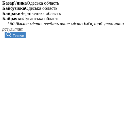
Базар\'янка
Одеська область
Байбузівка
Одеська область
Байраки
Чернівецька область
Байрачки
Луганська область
… і 60 більше місто, введіть ваше місто ім\'я, щоб уточнити
результат
Пошук