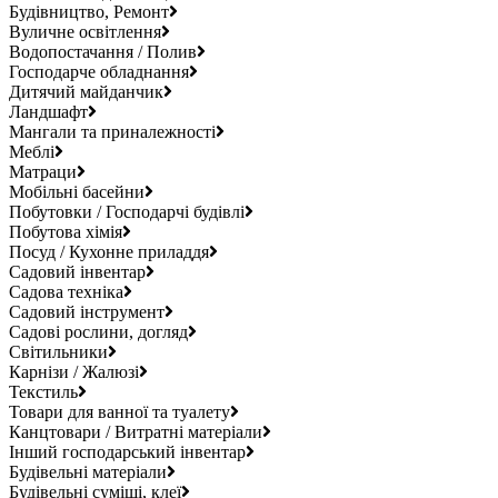
Будівництво, Ремонт
Вуличне освітлення
Водопостачання / Полив
Господарче обладнання
Дитячий майданчик
Ландшафт
Мангали та приналежності
Меблі
Матраци
Мобільні басейни
Побутовки / Господарчі будівлі
Побутова хімія
Посуд / Кухонне приладдя
Садовий інвентар
Садова техніка
Садовий інструмент
Садові рослини, догляд
Світильники
Карнізи / Жалюзі
Текстиль
Товари для ванної та туалету
Канцтовари / Витратні матеріали
Інший господарський інвентар
Будівельні матеріали
Будівельні суміші, клеї