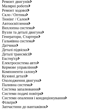
Ремонт двигунів
Малярні роботи
Ремонт ходової
Скло / Оптика
Тюнінг / Салон
Автоосвітлення
Вихлопна система
Вузли та деталі двигуна
Генератори, Стартери
Гальмівна система
Датчики
Деталі підвіски
Деталі трансмісії
Екстер'єр
Електросистема авто
Кермове управління
Компоненти салону
Кузовні деталі
Охолодження двигуна
Паливна система
Система запалювання
Системи подачі повітря
Системи опалення і кондиціонування
Фільтри
Запчастини до вантажівок