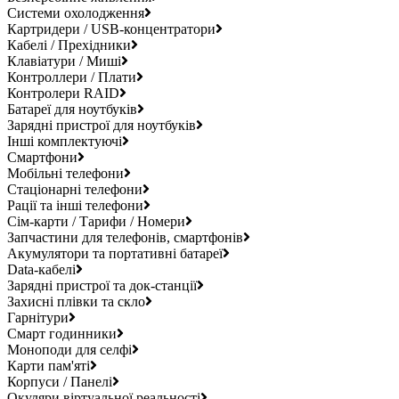
Системи охолодження
Картридери / USB-концентратори
Кабелі / Прехідники
Клавіатури / Миші
Контроллери / Плати
Контролери RAID
Батареї для ноутбуків
Зарядні пристрої для ноутбуків
Інші комплектуючі
Смартфони
Мобільні телефони
Стаціонарні телефони
Рації та інші телефони
Сім-карти / Тарифи / Номери
Запчастини для телефонів, смартфонів
Акумулятори та портативні батареї
Data-кабелі
Зарядні пристрої та док-станції
Захисні плівки та скло
Гарнітури
Смарт годинники
Моноподи для селфі
Карти пам'яті
Корпуси / Панелі
Окуляри віртуальної реальності