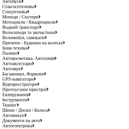
Автобуси
Сільгосптехніка
Спецтехніка
Мопеди / Скутери
Мотоцикли / Квадроцикли
Водний транспорт
Велосипеди та запчастини
Веломобілі, самокати
Причепи - Будинки на колесах
Інша техніка
Паливо
Автокосметика, Автохімія
Автоаксесуари
Автозвук
Багажники, Фаркопи
GPS-навігатори
Відеореєстратори
Протиугонні пристрої
Екіпірування
Інструменти
Тюнінг
Шини / Диски / Колеса
Автовикуп
Документи на авто
Автоелектрика