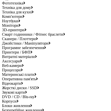
Фототехніка
Техніка для дому
Техніка для кухні
Комп'ютери
Ноутбуки
Монітори
3D-принтери
Смарт годинники / Фітнес браслети
Сканери / Плоттери
Джойстики / Маніпулятори
Програмне забезпечення
Принтери / БФП
Витратні матеріали
Аксесуари
Веб-камери
Процесори
Материнські плати
Оперативна пам'ять
Відеокарти
Жорсткі диски / SSD
Звукові карти
DVD / CD / Blu-ray
Корпуси
Блоки живлення
Безперебійне живлення