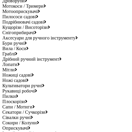
Дроворуби
Мотокоси / Тримери
Мотооприскувачі
Пилососи садові
Подрібнювачі садові
Кущорізи / Висоторізи
Снігоприбирачі
Аксесуари для ручного інструменту
Бури ручні
Вила / Коси
Граблі
Дрібний ручний інструмент
Лопати
Мітли
Ножиці садові
Ножі садові
Культиватори ручні
Рукавиці робочі
Пилки
Плоскорізи
Сапи / Мотиги
Секатори / Сучкорізи
Сівалки ручні
Сокири / Колуни
Оприскувачі