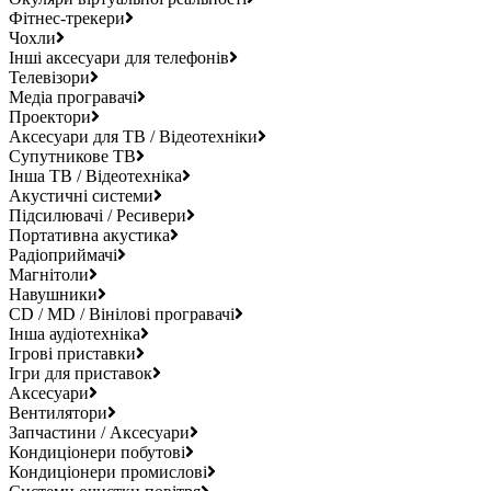
Фітнес-трекери
Чохли
Інші аксесуари для телефонів
Телевізори
Медіа програвачі
Проектори
Аксесуари для ТВ / Відеотехніки
Супутникове ТВ
Інша ТВ / Відеотехніка
Акустичні системи
Підсилювачі / Ресивери
Портативна акустика
Радіоприймачі
Магнітоли
Навушники
CD / MD / Вінілові програвачі
Інша аудіотехніка
Ігрові приставки
Ігри для приставок
Аксесуари
Вентилятори
Запчастини / Аксесуари
Кондиціонери побутові
Кондиціонери промислові