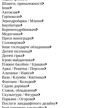
Шланги, приналежності
Інше
Автоклав
Горіхоколи
Зернодробарки / Млини
Інкубатори
Коренеподрібнювачі
Медогонки
Преси виноградні
Соломорізки
Інше господарче обладнання
Дитячі пісочниці
Дитячі гірки
Ігрові майданчики
Пляжні басейни / Іграшки
Арки / Решітки / Перголи
Альтанки / Навіси
Вази / Клумби / Квітники
Фонтани / Колодязі
Садові доріжки
Ставок, обладнання
Скульптури / Фігурки
Паркани / Огорожі
Послуги ландшафтного дизайну
Інші елементи ландшафту