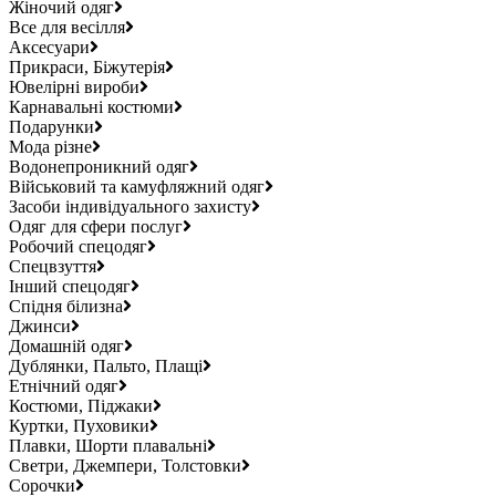
Жіночий одяг
Все для весілля
Аксесуари
Прикраси, Біжутерія
Ювелірні вироби
Карнавальні костюми
Подарунки
Мода різне
Водонепроникний одяг
Військовий та камуфляжний одяг
Засоби індивідуального захисту
Одяг для сфери послуг
Робочий спецодяг
Спецвзуття
Інший спецодяг
Спідня білизна
Джинси
Домашній одяг
Дублянки, Пальто, Плащі
Етнічний одяг
Костюми, Піджаки
Куртки, Пуховики
Плавки, Шорти плавальні
Светри, Джемпери, Толстовки
Сорочки