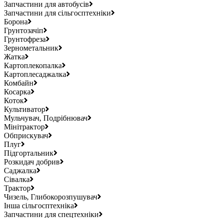
Запчастини для автобусів
Запчастини для сільгосптехніки
Борона
Грунтозачіп
Грунтофреза
Зернометальник
Жатка
Картоплекопалка
Картоплесаджалка
Комбайн
Косарка
Коток
Культиватор
Мульчувач, Подрібнювач
Мінітрактор
Обприскувач
Плуг
Підгортальник
Розкидач добрив
Саджалка
Сівалка
Трактор
Чизель, Глибокорозпушувач
Інша сільгосптехніка
Запчастини для спецтехніки