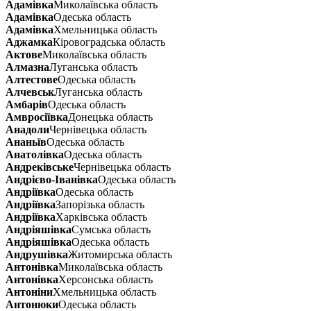
Адамівка
Миколаївська область
Адамівка
Одеська область
Адамівка
Хмельницька область
Аджамка
Кіровоградська область
Актове
Миколаївська область
Алмазна
Луганська область
Алтестове
Одеська область
Алчевськ
Луганська область
Амбарів
Одеська область
Амвросіївка
Донецька область
Анадоли
Чернівецька область
Ананьїв
Одеська область
Анатолівка
Одеська область
Андреківське
Чернівецька область
Андрієво-Іванівка
Одеська область
Андріївка
Одеська область
Андріївка
Запорізька область
Андріївка
Харківська область
Андріяшівка
Сумська область
Андріяшівка
Одеська область
Андрушівка
Житомирська область
Антонівка
Миколаївська область
Антонівка
Херсонська область
Антоніни
Хмельницька область
Антонюки
Одеська область