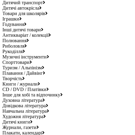
Дитячий транспорт
Дитячі автокрісла
Товари для школярів
Іграшки
Годування
Інші дитячі товари
Антикваріат / колекції
Полювання
Риболовля
Рукоділля
Музичні інструменти
Спорттовари
Туризм / Альпінізм
Плавання / Дайвінг
Творчість
Книги / журнали
CD / DVD / Платівки
Інше для хобі та відпочинку
Духовна література
Довідкова література
Навчальна література
Художня література
Дитячі книги
Журнали, газети
Плакати, календарі