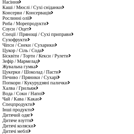
Насіння
Каші / Мюслі / Сухі сніданки
Консерви / Консервація
Рослинні олії
Риба / Морепродукти
Соуси / Оцет
Спеції / Прянощі / Сухі приправи
Сухофрукти
Чіпси / Снеки / Сухарики
Цукор / Сіль / Сода
Бісквіти / Торти / Кекси / Рулети
Зефір / Мармелад
Жувальна гумка
Цукерки / Шоколад / Пасти
Печиво / Пряники / Сухарі
Попкорн / Кукурудзяні палички
Халва / Грильяж
Вода / Соки / Напої
Чай / Кава / Какао
Спецпродукти
Інші продукти
Дитячий одяг
Дитяче взуття
Дитячі коляски
Дитячі меблі