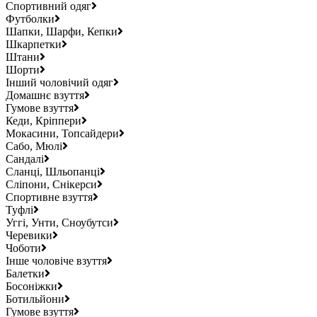
Спортивний одяг
Футболки
Шапки, Шарфи, Кепки
Шкарпетки
Штани
Шорти
Інший чоловічий одяг
Домашнє взуття
Гумове взуття
Кеди, Кріппери
Мокасини, Топсайдери
Сабо, Мюлі
Сандалі
Сланці, Шльопанці
Сліпони, Снікерси
Спортивне взуття
Туфлі
Уггі, Унти, Сноубутси
Черевики
Чоботи
Інше чоловіче взуття
Балетки
Босоніжки
Ботильйони
Гумове взуття