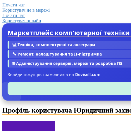
Почати чат
Користувач не в мережі
Почати чат
Користувач онлайн
Маркетплейс комп'ютерної техніки
💻 Техніка, комплектуючі та аксесуари
🔧 Ремонт, налаштування та IT-підтримка
🌐 Адміністрування серверів, мереж та розробка ПЗ
Знайди покупців і замовників на
Devisell.com
Профіль користувача Юридичний захис