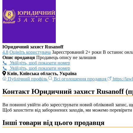
Юридичний захист Rusanoff
4.8
Оцініть користувача
Зареєстрований 2+ роки
В останнє онла
Опис продавця
Продавець опису не залишив
Увійдіть, щоб показати номер
Увійдіть, щоб показати номер
Київ, Київська область, Україна
Публічний профіль
Всі оголошення продавця
https://la
Контакт Юридичний захист Rusanoff (п
Ви повинні увійти або зареєструвати новий обліковий запис, що
Щоб захистити від заборонених заходів, ми можемо перевірити 
Інші товари від цього продавця