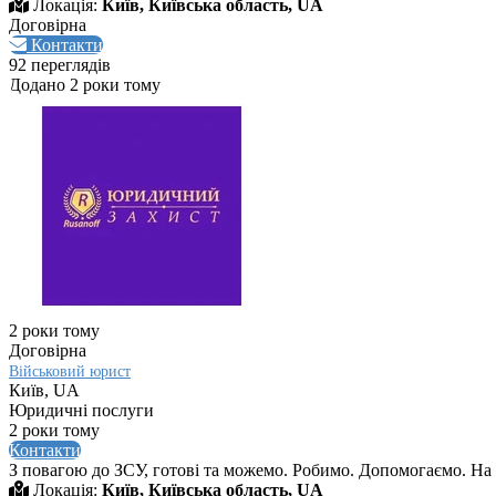
Локація:
Київ, Київська область, UA
Договірна
Контакти
92 переглядів
Додано 2 роки тому
2 роки тому
Договірна
Військовий юрист
Київ, UA
Юридичні послуги
2 роки тому
Контакти
З повагою до ЗСУ, готові та можемо. Робимо. Допомогаємо. На
Локація:
Київ, Київська область, UA