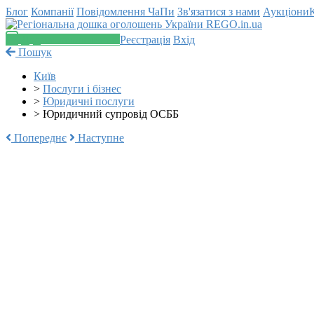
Блог
Компанії
Повідомлення
ЧаПи
Зв'язатися з нами
Аукціони
Додати оголошення
Реєстрація
Вхід
Пошук
Київ
>
Послуги і бізнес
>
Юридичні послуги
>
Юридичний супровід ОСББ
Попереднє
Наступне