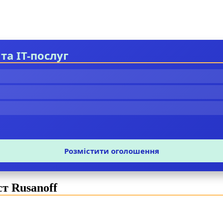
та IT-послуг
Розмістити оголошення
т Rusanoff