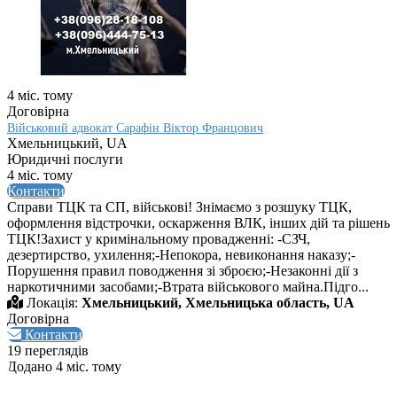
4 міс. тому
Договірна
Військовий адвокат Сарафін Віктор Францович
Хмельницький, UA
Юридичні послуги
4 міс. тому
Контакти
Справи ТЦК та СП, військові! Знімаємо з розшуку ТЦК,
оформлення відстрочки, оскарження ВЛК, інших дій та рішень
ТЦК!Захист у кримінальному провадженні: -СЗЧ,
дезертирство, ухилення;-Непокора, невиконання наказу;-
Порушення правил поводження зі зброєю;-Незаконні дії з
наркотичними засобами;-Втрата військового майна.Підго...
Локація:
Хмельницький, Хмельницька область, UA
Договірна
Контакти
19 переглядів
Додано 4 міс. тому