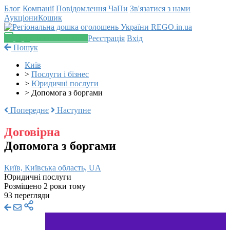
Блог
Компанії
Повідомлення
ЧаПи
Зв'язатися з нами
Аукціони
Кошик
Додати оголошення
Реєстрація
Вхід
Пошук
Київ
>
Послуги і бізнес
>
Юридичні послуги
>
Допомога з боргами
Попереднє
Наступне
Договірна
Допомога з боргами
Київ, Київська область, UA
Юридичні послуги
Розміщено 2 роки тому
93 перегляди