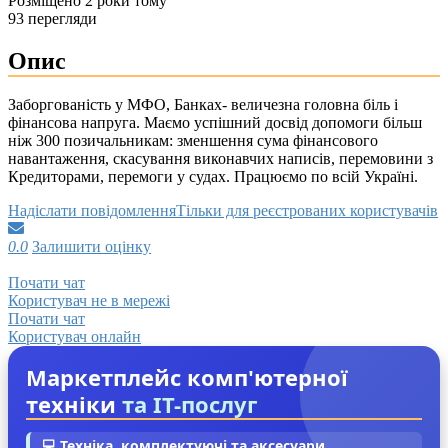
Розміщено 2 роки тому
93 перегляди
Опис
Заборгованість у МФО, Банках- величезна головна біль і
фінансова напруга. Маємо успішний досвід допомоги більш
ніж 300 позичальникам: зменшення сума фінансового
навантаження, скасування виконавчих написів, перемовини з
Кредиторами, перемоги у судах. Працюємо по всій Україні.
Надіслати повідомлення
Тільки для реєстрованих користувачів
0.0
Залишити оцінку
Почати чат
Користувач не в мережі
Почати чат
Користувач онлайн
Маркетплейс комп'ютерної
техніки
та IT-послуг
💻 Техніка, комплектуючі та аксесуари