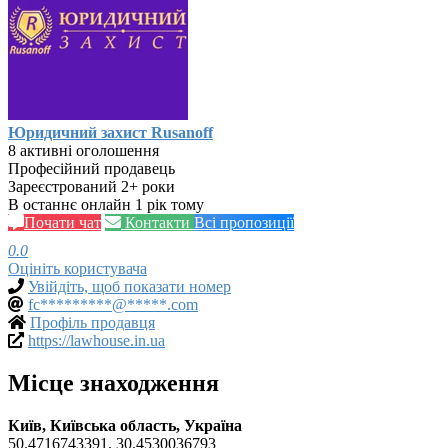
Юридичний захист Rusanoff
8 активні оголошення
Професійний продавець
Зареєстрований 2+ роки
В останнє онлайн 1 рік тому
Почати чат
Контакти
Всі пропозиції
0.0
Оцініть користувача
Увійдіть, щоб показати номер
fc*********@*****.com
Профіль продавця
https://lawhouse.in.ua
Місце знаходження
Київ, Київська область, Україна
50.4716743391, 30.4530036793