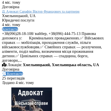
4 міс. тому
Договірна
⚖️ Адвокат Сарафін Віктор Францович та партнери
Хмельницький, UA
Юридичні послуги
4 міс. тому
Контакти
+38(096)28-18-108/ вайбер, +38(096) 444-75-13 Правова
допомога у: Кримінальних провадженнях.✅ Військових
справах — мобілізація, проходження служби, пільги
військовослужбовцям.✅ Сімейних справах — розлучення,
аліменти, поділ майна, визначення місця проживання
дитини.✅ Цивільних справах — спадщина, борги,
договори,...
Локація:
Хмельницький, Хмельницька область, UA
Договірна
Контакти
25 переглядів
Додано 4 міс. тому