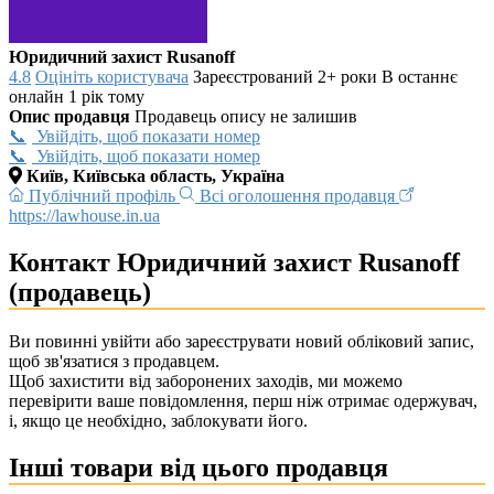
Юридичний захист Rusanoff
4.8
Оцініть користувача
Зареєстрований 2+ роки
В останнє
онлайн 1 рік тому
Опис продавця
Продавець опису не залишив
Увійдіть, щоб показати номер
Увійдіть, щоб показати номер
Київ, Київська область, Україна
Публічний профіль
Всі оголошення продавця
https://lawhouse.in.ua
Контакт Юридичний захист Rusanoff
(продавець)
Ви повинні увійти або зареєструвати новий обліковий запис,
щоб зв'язатися з продавцем.
Щоб захистити від заборонених заходів, ми можемо
перевірити ваше повідомлення, перш ніж отримає одержувач,
і, якщо це необхідно, заблокувати його.
Інші товари від цього продавця