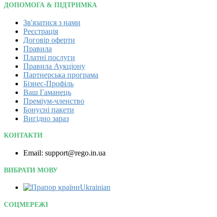
ДОПОМОГА & ПІДТРИМКА
Зв'язатися з нами
Реєстрація
Договір оферти
Правила
Платні послуги
Правила Аукціону
Партнерська програма
Бізнес-Профіль
Ваш Гаманець
Преміум-членство
Бонусні пакети
Вигідно зараз
КОНТАКТИ
Email: support@rego.in.ua
ВИБРАТИ МОВУ
Ukrainian‎
СОЦМЕРЕЖІ