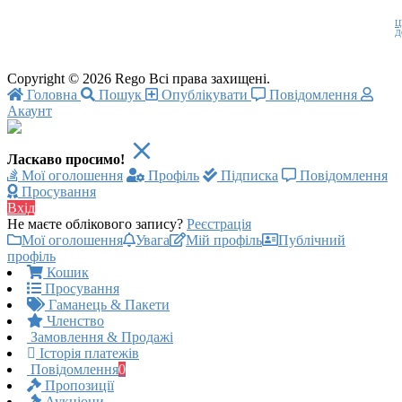
Ц
Д
Copyright © 2026 Rego Всі права захищені.
Головна
Пошук
Опублікувати
Повідомлення
Акаунт
Ласкаво просимо!
Мої оголошення
Профіль
Підписка
Повідомлення
Просування
Вхід
Не маєте облікового запису?
Реєстрація
Мої оголошення
Увага
Мій профіль
Публічний
профіль
Кошик
Просування
Гаманець & Пакети
Членство
Замовлення & Продажі
Історія платежів
Повідомлення
0
Пропозиції
Аукціони