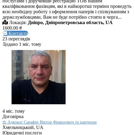
послугами і доручивши реєстрацію ТОВ нашим
кваліфікованим фахівцям, які в найкоротші терміни проведуть
всю необхідну роботу з оформлення паперів і спілкуванням з
держслужбовцями, Вам не буде потрібно стояти в черга...
Локація:
Дніпро, Дніпропетровська область, UA
1600.00 ₴
Контакти
23 переглядів
Додано 1 міс. тому
4 міс. тому
Договірна
⚖️ Адвокат Сарафін Віктор Францович та партнери
Хмельницький, UA
Юридичні послуги