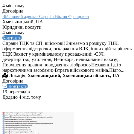
4 міс. тому
Договірна
Військовий адвокат Сарафін Віктор Францович
Хмельницький, UA
Юридичні послуги
4 міс. тому
Контакти
Справи ТЦК та СП, військові! Знімаємо з розшуку ТЦК,
оформлення відстрочки, оскарження ВЛК, інших дій та рішень
ТЦК!Захист у кримінальному провадженні: -СЗЧ,
дезертирство, ухилення;-Непокора, невиконання наказу;-
Порушення правил поводження зі зброєю;-Незаконні дії з
наркотичними засобами;-Втрата військового майна.Підго...
Локація:
Хмельницький, Хмельницька область, UA
Договірна
Контакти
19 переглядів
Додано 4 міс. тому