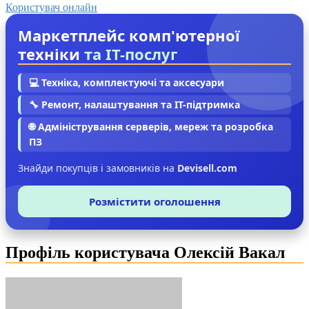
Користувач онлайн
Маркетплейс комп'ютерної
техніки
та IT-послуг
💻 Техніка, комплектуючі та аксесуари
🔧 Ремонт, налаштування та IT-підтримка
🌐 Адміністрування серверів, мереж та розробка
ПЗ
Знайди покупців і замовників на
Devisell.com
Розмістити оголошення
Профіль користувача Олексій Вакал