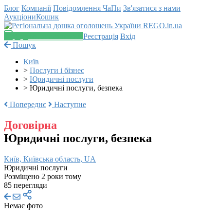
Блог
Компанії
Повідомлення
ЧаПи
Зв'язатися з нами
Аукціони
Кошик
Додати оголошення
Реєстрація
Вхід
Пошук
Київ
>
Послуги і бізнес
>
Юридичні послуги
>
Юридичні послуги, безпека
Попереднє
Наступне
Договірна
Юридичні послуги, безпека
Київ, Київська область, UA
Юридичні послуги
Розміщено 2 роки тому
85 перегляди
Немає фото