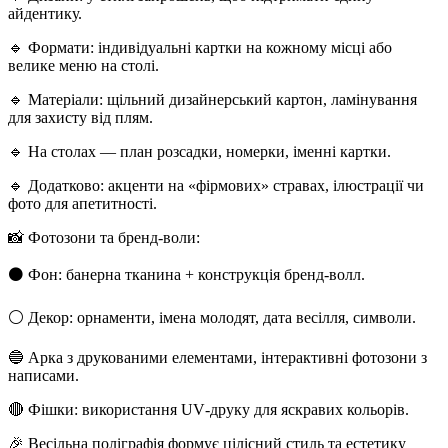
айдентику.
🔹 Формати: індивідуальні картки на кожному місці або
велике меню на столі.
🔹 Матеріали: щільний дизайнерський картон, ламінування
для захисту від плям.
🔹 На столах — план розсадки, номерки, іменні картки.
🔹 Додатково: акценти на «фірмових» стравах, ілюстрації чи
фото для апетитності.
📸 Фотозони та бренд‑воли:
⚫ Фон: банерна тканина + конструкція бренд‑волл.
⚪ Декор: орнаменти, імена молодят, дата весілля, символи.
🔵 Арка з друкованими елементами, інтерактивні фотозони з
написами.
🔴 Фішки: використання UV‑друку для яскравих кольорів.
🎉 Весільна поліграфія формує цілісний стиль та естетику