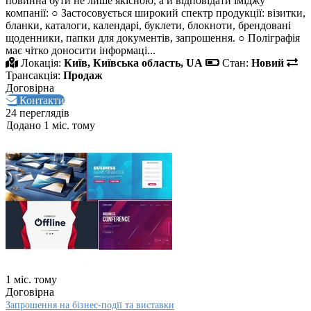
повинна бути не лише якісною, а й відповідати іміджу
компанії: ○ Застосовується широкий спектр продукції: візитки,
бланки, каталоги, календарі, буклети, блокноти, брендовані
щоденники, папки для документів, запрошення. ○ Поліграфія
має чітко доносити інформаці...
Локація:
Київ, Київська область, UA
Стан:
Новий
Трансакція:
Продаж
Договірна
Контакти
24 переглядів
Додано 1 міс. тому
1 міс. тому
Договірна
Запрошення на бізнес‑події та виставки