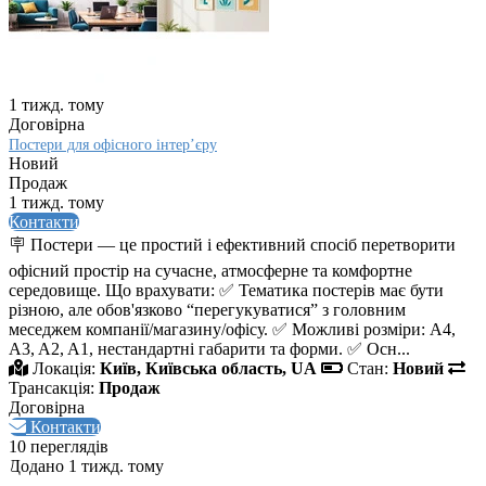
1 тижд. тому
Договірна
Постери для офісного інтер’єру
Новий
Продаж
1 тижд. тому
Контакти
🪧 Постери — це простий і ефективний спосіб перетворити
офісний простір на сучасне, атмосферне та комфортне
середовище. Що врахувати: ✅ Тематика постерів має бути
різною, але обов'язково “перегукуватися” з головним
меседжем компанії/магазину/офісу. ✅ Можливі розміри: A4,
A3, A2, A1, нестандартні габарити та форми. ✅ Осн...
Локація:
Київ, Київська область, UA
Стан:
Новий
Трансакція:
Продаж
Договірна
Контакти
10 переглядів
Додано 1 тижд. тому