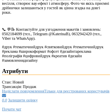
весілля, створює вау-ефект і атмосферу. Фото чи якісь приємні
дрібнички залишаються у гостей як цінна згадка на довгі
роки.
📞 💬📝 Контактуйте для узгодження макетів і замовлень:
0502184699 (тел., Telegram @KaterinaB), 0632942420 (тел.,
Viber та WhatsApp).
#друк #тематичнийдрук #святковийдрук #тематичнийдрук
#реклама #широкоформат #офсет #дизайнтареклама
#поліграфія #цифровийдрук #креатив #дизайн
#замовленнядизайну
Атрибути
Стан:
Новий
Трансакція:
Продаж
Надіслати повідомлення
Тільки для реєстрованих користувачів
0.0
Залишити оцінку
Почати чат