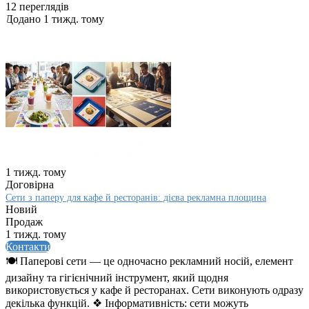
12 переглядів
Додано 1 тижд. тому
1 тижд. тому
Договірна
Сети з паперу для кафе й ресторанів: дієва рекламна площина
Новий
Продаж
1 тижд. тому
Контакти
🍽️ Паперові сети — це одночасно рекламний носій, елемент
дизайну та гігієнічний інструмент, який щодня
використовується у кафе й ресторанах. Сети виконують одразу
декілька функцій. ❖ Інформативність: сети можуть