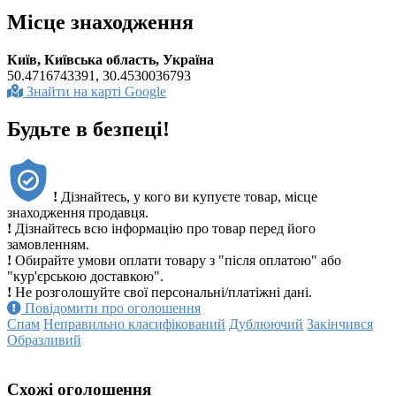
Місце знаходження
Київ, Київська область, Україна
50.4716743391, 30.4530036793
Знайти на карті Google
Будьте в безпеці!
!
Дізнайтесь, у кого ви купуєте товар, місце
знаходження продавця.
!
Дізнайтесь всю інформацію про товар перед його
замовленням.
!
Обирайте умови оплати товару з "після оплатою" або
"кур'єрською доставкою".
!
Не розголошуйте свої персональні/платіжні дані.
Повідомити про оголошення
Спам
Неправильно класифікований
Дублюючий
Закінчився
Образливий
Схожі оголошення