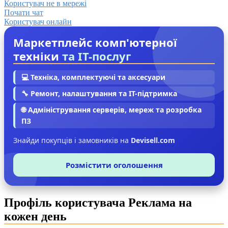
Користувач не в мережі
Почати чат
Користувач онлайн
Маркетплейс комп'ютерної
техніки
та IT-послуг
💻 Техніка, комплектуючі та аксесуари
🔧 Ремонт, налаштування та IT-підтримка
🌐 Адміністрування серверів, мереж та розробка
ПЗ
Знайди покупців і замовників на
Devisell.com
Розмістити оголошення
Профіль користувача Реклама на
кожен день