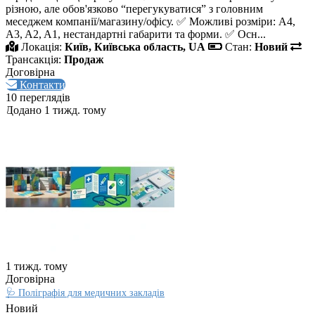
різною, але обов'язково “перегукуватися” з головним
меседжем компанії/магазину/офісу. ✅ Можливі розміри: A4,
A3, A2, A1, нестандартні габарити та форми. ✅ Осн...
Локація:
Київ, Київська область, UA
Стан:
Новий
Трансакція:
Продаж
Договірна
Контакти
10 переглядів
Додано 1 тижд. тому
1 тижд. тому
Договірна
🩺 Поліграфія для медичних закладів
Новий