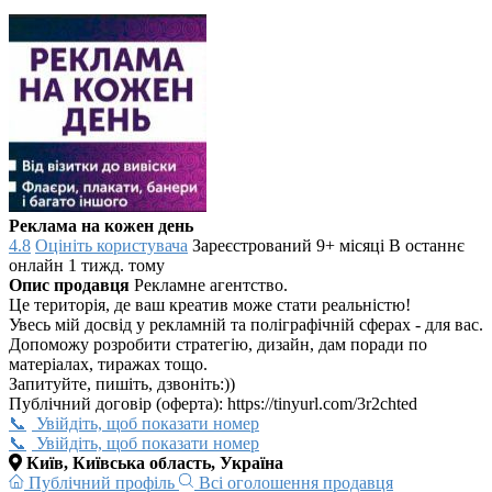
Реклама на кожен день
4.8
Оцініть користувача
Зареєстрований 9+ місяці
В останнє
онлайн 1 тижд. тому
Опис продавця
Рекламне агентство.
Це територія, де ваш креатив може стати реальністю!
Увесь мій досвід у рекламній та поліграфічній сферах - для вас.
Допоможу розробити стратегію, дизайн, дам поради по
матеріалах, тиражах тощо.
Запитуйте, пишіть, дзвоніть:))
Публічний договір (оферта): https://tinyurl.com/3r2chted
Увійдіть, щоб показати номер
Увійдіть, щоб показати номер
Київ, Київська область, Україна
Публічний профіль
Всі оголошення продавця