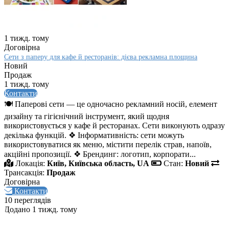
1 тижд. тому
Договірна
Сети з паперу для кафе й ресторанів: дієва рекламна площина
Новий
Продаж
1 тижд. тому
Контакти
🍽️ Паперові сети — це одночасно рекламний носій, елемент
дизайну та гігієнічний інструмент, який щодня
використовується у кафе й ресторанах. Сети виконують одразу
декілька функцій. ❖ Інформативність: сети можуть
використовуватися як меню, містити перелік страв, напоїв,
акційні пропозиції. ❖ Брендинг: логотип, корпорати...
Локація:
Київ, Київська область, UA
Стан:
Новий
Трансакція:
Продаж
Договірна
Контакти
10 переглядів
Додано 1 тижд. тому