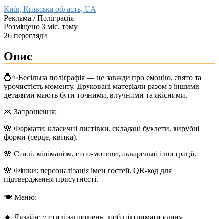
Київ, Київська область, UA
Реклама / Поліграфія
Розміщено 3 міс. тому
26 перегляди
Опис
💍✨Весільна поліграфія — це завжди про емоцію, свято та
урочистість моменту. Друковані матеріали разом з іншими
деталями мають бути точними, влучними та якісними.
💌 Запрошення:
🌸 Формати: класичні листівки, складані буклети, вирубні
форми (серце, квітка).
🌸 Стилі: мінімалізм, етно‑мотиви, акварельні ілюстрації.
🌸 Фішки: персоналізація імен гостей, QR‑код для
підтвердження присутності.
🍽️ Меню:
🔹 Дизайн: у стилі запрошень, щоб підтримати єдину