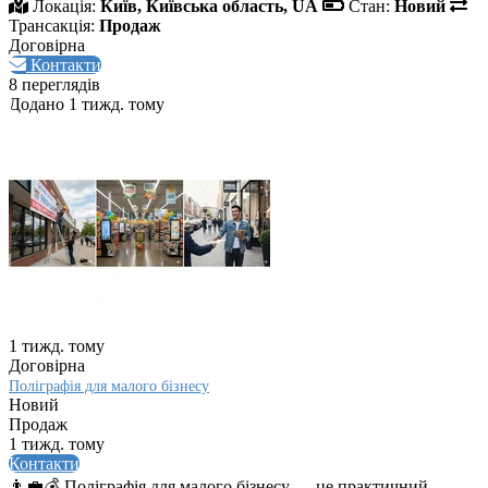
Локація:
Київ, Київська область, UA
Стан:
Новий
Трансакція:
Продаж
Договірна
Контакти
8 переглядів
Додано 1 тижд. тому
1 тижд. тому
Договірна
Поліграфія для малого бізнесу
Новий
Продаж
1 тижд. тому
Контакти
👨‍💼💰 Поліграфія для малого бізнесу — це практичний