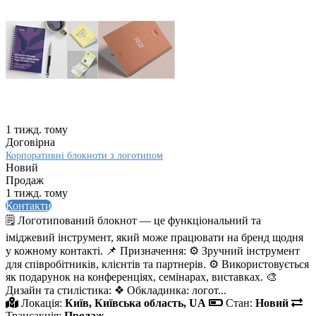
1 тижд. тому
Договірна
Корпоративні блокноти з логотипом
Новий
Продаж
1 тижд. тому
Контакти
🗒️ Логотипований блокнот — це функціональний та
іміджевий інструмент, який може працювати на бренд щодня
у кожному контакті. 📌 Призначення: ⚙️ Зручний інструмент
для співробітників, клієнтів та партнерів. ⚙️ Використовується
як подарунок на конференціях, семінарах, виставках. 🎨
Дизайн та стилістика: ❖ Обкладинка: логот...
Локація:
Київ, Київська область, UA
Стан:
Новий
Трансакція:
Продаж