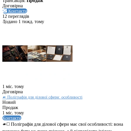
Трансакція:
Продаж
Договірна
Контакти
12 переглядів
Додано 1 тижд. тому
1 міс. тому
Договірна
☙ Поліграфія для ділової сфери: особливості
Новий
Продаж
1 міс. тому
Контакти
☙◻️ Поліграфія для ділової сфери має свої особливості: вона