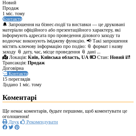
Новий
Продаж
1 міс. тому
Контакти
🔔 Запрошення на бізнес-події та виставки — це друковані
матеріали офіційного або презентаційного характеру, які
інформують адресата про проведення ділового заходу та
водночас виконують іміджеву функцію. 📢 Такі запрошення
містять ключову інформацію про подію: 📎 формат і назву
заходу 📎 дату, час, місце проведення 📎 дані ...
Локація:
Київ, Київська область, UA
Стан:
Новий
Трансакція:
Продаж
Договірна
Контакти
15 переглядів
Додано 1 міс. тому
Коментарі
Ще немає коментарів, будьте першими, щоб коментувати це
оголошення!
Друк
Рекомендувати