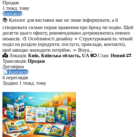
Продаж
1 тижд. тому
Контакти
📚 Каталог для виставки має не лише інформувати, а й
створювати сильне перше враження про бренд чи подію. Щоб
досягти цього ефекту, рекомендовано дотримуватись певних
нюансів. 🎨 Особливості дизайну ➢ Структурованість: чіткий
поділ на розділи (продукти, послуги, приклади, контакти),
щоб швидко знаходити потрібне. ➢ Візуа...
Локація:
Київ, Київська область, UA
Стан:
Новий
Трансакція:
Продаж
Договірна
Контакти
6 переглядів
Додано 1 тижд. тому