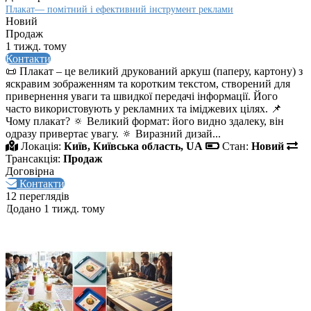
Плакат— помітний і ефективний інструмент реклами
Новий
Продаж
1 тижд. тому
Контакти
📜 Плакат – це великий друкований аркуш (паперу, картону) з
яскравим зображенням та коротким текстом, створений для
привернення уваги та швидкої передачі інформації. Його
часто використовують у рекламних та іміджевих цілях. 📌
Чому плакат? 🔅 Великий формат: його видно здалеку, він
одразу привертає увагу. 🔅 Виразний дизай...
Локація:
Київ, Київська область, UA
Стан:
Новий
Трансакція:
Продаж
Договірна
Контакти
12 переглядів
Додано 1 тижд. тому