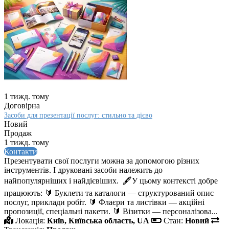
1 тижд. тому
Договірна
Засоби для презентації послуг: стильно та дієво
Новий
Продаж
1 тижд. тому
Контакти
Презентувати свої послуги можна за допомогою різних
інструментів. І друковані засоби належить до
найпопулярніших і найдієвіших. 🖋️У цьому контексті добре
працюють: 🔰 Буклети та каталоги — структурований опис
послуг, приклади робіт. 🔰 Флаєри та листівки — акційні
пропозиції, спеціальні пакети. 🔰 Візитки — персоналізова...
Локація:
Київ, Київська область, UA
Стан:
Новий