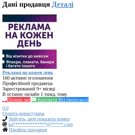
Дані продавця
Деталі
Реклама на кожен день
160 активні оголошення
Професійний продавець
Зареєстрований 9+ місяці
В останнє онлайн 1 тижд. тому
Почати чат
Контакти
Всі пропозиції
0.0
Оцініть користувача
Увійдіть, щоб показати номер
ka**************@*****.com
Профіль продавця