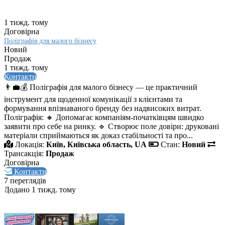
1 тижд. тому
Договірна
Поліграфія для малого бізнесу
Новий
Продаж
1 тижд. тому
Контакти
👨‍💼💰 Поліграфія для малого бізнесу — це практичний
інструмент для щоденної комунікації з клієнтами та
формування впізнаваного бренду без надвисоких витрат.
Поліграфія: 🔸 Допомагає компаніям-початківцям швидко
заявити про себе на ринку. 🔹 Створює поле довіри: друковані
матеріали сприймаються як доказ стабільності та про...
Локація:
Київ, Київська область, UA
Стан:
Новий
Трансакція:
Продаж
Договірна
Контакти
7 переглядів
Додано 1 тижд. тому