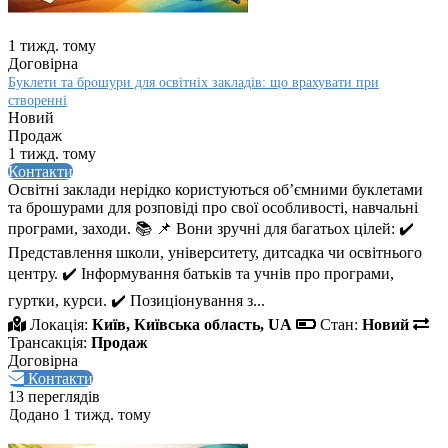
1 тижд. тому
Договірна
Буклети та брошури для освітніх закладів: що врахувати при
створенні
Новий
Продаж
1 тижд. тому
Контакти
Освітні заклади нерідко користуються об’ємними буклетами
та брошурами для розповіді про свої особливості, навчальні
програми, заходи. 📚 📌 Вони зручні для багатьох цілей: ✔️
Представлення школи, університету, дитсадка чи освітнього
центру. ✔️ Інформування батьків та учнів про програми,
гуртки, курси. ✔️ Позиціонування з...
Локація:
Київ, Київська область, UA
Стан:
Новий
Трансакція:
Продаж
Договірна
Контакти
13 переглядів
Додано 1 тижд. тому