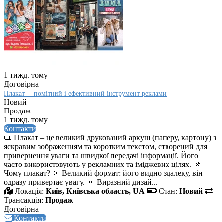
1 тижд. тому
Договірна
Плакат— помітний і ефективний інструмент реклами
Новий
Продаж
1 тижд. тому
Контакти
📜 Плакат – це великий друкований аркуш (паперу, картону) з
яскравим зображенням та коротким текстом, створений для
привернення уваги та швидкої передачі інформації. Його
часто використовують у рекламних та іміджевих цілях. 📌
Чому плакат? 🔅 Великий формат: його видно здалеку, він
одразу привертає увагу. 🔅 Виразний дизай...
Локація:
Київ, Київська область, UA
Стан:
Новий
Трансакція:
Продаж
Договірна
Контакти