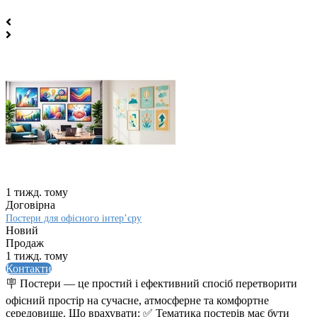
1 тижд. тому
Договірна
Постери для офісного інтер’єру
Новий
Продаж
1 тижд. тому
Контакти
🪧 Постери — це простий і ефективний спосіб перетворити
офісний простір на сучасне, атмосферне та комфортне
середовище. Що врахувати: ✅ Тематика постерів має бути