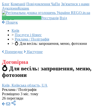
Блог
Компанії
Повідомлення
ЧаПи
Зв'язатися з нами
Аукціони
Кошик
Додати оголошення
Реєстрація
Вхід
Пошук
Київ
>
Послуги і бізнес
>
Реклама / Поліграфія
>
💍 Для весіль: запрошення, меню, фотозони
Попереднє
Наступне
Договірна
💍 Для весіль: запрошення, меню,
фотозони
Київ, Київська область, UA
Реклама / Поліграфія
Розміщено 3 міс. тому
26 перегляди