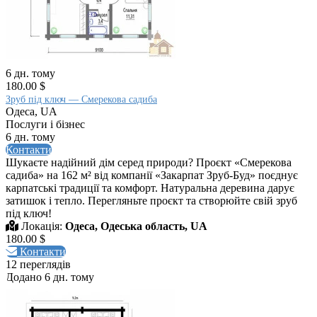
6 дн. тому
180.00 $
Зруб під ключ — Смерекова садиба
Одеса, UA
Послуги і бізнес
6 дн. тому
Контакти
Шукаєте надійний дім серед природи? Проєкт «Смерекова
садиба» на 162 м² від компанії «Закарпат Зруб-Буд» поєднує
карпатські традиції та комфорт. Натуральна деревина дарує
затишок і тепло. Перегляньте проєкт та створюйте свій зруб
під ключ!
Локація:
Одеса, Одеська область, UA
180.00 $
Контакти
12 переглядів
Додано 6 дн. тому