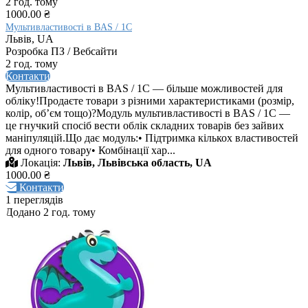
2 год. тому
1000.00 ₴
Мультивластивості в BAS / 1C
Львів, UA
Розробка ПЗ / Вебсайти
2 год. тому
Контакти
Мультивластивості в BAS / 1C — більше можливостей для
обліку!Продаєте товари з різними характеристиками (розмір,
колір, обʼєм тощо)?Модуль мультивластивості в BAS / 1C —
це гнучкий спосіб вести облік складних товарів без зайвих
маніпуляцій.Що дає модуль:• Підтримка кількох властивостей
для одного товару• Комбінації хар...
Локація:
Львів, Львівська область, UA
1000.00 ₴
Контакти
1 переглядів
Додано 2 год. тому