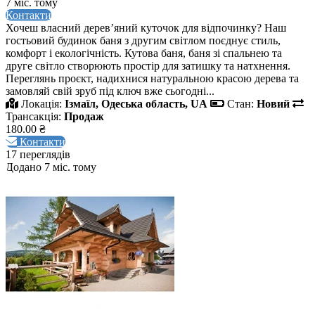
7 міс. тому
Контакти
Хочеш власний дерев’яний куточок для відпочинку? Наш
гостьовий будинок баня з другим світлом поєднує стиль,
комфорт і екологічність. Кутова баня, баня зі спальнею та
друге світло створюють простір для затишку та натхнення.
Переглянь проєкт, надихнися натуральною красою дерева та
замовляй свій зруб під ключ вже сьогодні...
Локація:
Ізмаїл, Одеська область, UA
Стан:
Новий
Трансакція:
Продаж
180.00 ₴
Контакти
17 переглядів
Додано 7 міс. тому