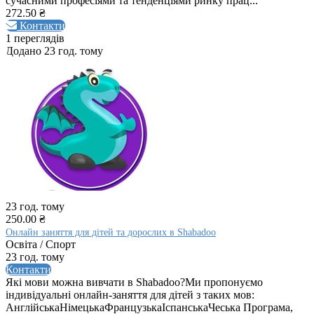
сучасними професіями та тенденціями ринку прац...
272.50 ₴
Контакти
1 переглядів
Додано 23 год. тому
23 год. тому
250.00 ₴
Онлайн заняття для дітей та дорослих в Shabadoo
Освіта / Спорт
23 год. тому
Контакти
Які мови можна вивчати в Shabadoo?Ми пропонуємо
індивідуальні онлайн-заняття для дітей з таких мов:
АнглійськаНімецькаФранцузькаІспанськаЧеська Програма,