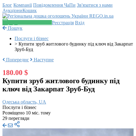
Блог
Компанії
Повідомлення
ЧаПи
Зв'язатися з нами
Аукціони
Кошик
Додати оголошення
Реєстрація
Вхід
Пошук
Послуги і бізнес
>
Купити зруб житлового будинку під ключ від Закарпат
Зруб-Буд
Попереднє
Наступне
180.00 $
Купити зруб житлового будинку під
ключ від Закарпат Зруб-Буд
Одеська область, UA
Послуги і бізнес
Розміщено 10 міс. тому
29 перегляди