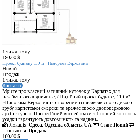
1 тижд. тому
180.00 $
Проект будинку 119 м²: Панорама Верховини
Новий
Продаж
1 тижд. тому
Контакти
Мрієте про власний затишний куточок у Карпатах для
незабутнього відпочинку? Надійний проект будинку 119 м²
«Панорама Верховини» створений із високоякісного дикого
зрубу карпатської смереки та вражає своєю двоповерховою
архітектурою. Професійний вогнебіозахист і точний контроль
усадки гарантують довговічність та надійні...
Локація:
Одеса, Одеська область, UA
Стан:
Новий
Трансакція:
Продаж
180.00 $