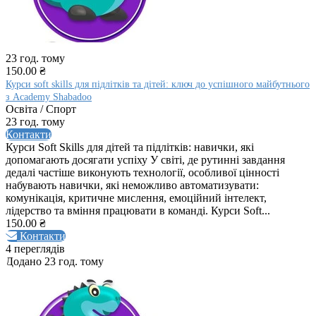
23 год. тому
150.00 ₴
Курси soft skills для підлітків та дітей: ключ до успішного майбутнього
з Academy Shabadoo
Освіта / Спорт
23 год. тому
Контакти
Курси Soft Skills для дітей та підлітків: навички, які
допомагають досягати успіху У світі, де рутинні завдання
дедалі частіше виконують технології, особливої цінності
набувають навички, які неможливо автоматизувати:
комунікація, критичне мислення, емоційний інтелект,
лідерство та вміння працювати в команді. Курси Soft...
150.00 ₴
Контакти
4 переглядів
Додано 23 год. тому