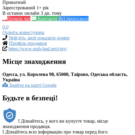
Приватний
Зареєстрований 1+ рік
В останнє онлайн 3 дн. тому
Почати чат
Контакти
Всі пропозиції
0.0
Оцініть користувача
Увійдіть, щоб показати номер
Профіль продавця
https://www.srub-bud.net/ciny/
Місце знаходження
Одесса, ул. Королева 98, 65000, Таїрово, Одеська область,
Україна
Знайти на карті Google
Будьте в безпеці!
!
Дізнайтесь, у кого ви купуєте товар, місце
знаходження продавця.
!
Дізнайтесь всю інформацію про товар перед його