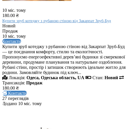
10 міс. тому
180.00 ₴
Купити зруб котеджу з рубаною стіною від Закарпат Зруб-Буд
Новий
Продаж
10 міс. тому
Контакти
Купити зруб котеджу з рубаною стіною від Закарпат Зруб-Буд
— це поєднання комфорту, стилю та екологічності.
Пропонуємо енергоефективні дерев’яні будинки зі смерекової
деревини, продумане планування та натуральне оздоблення.
Рубані стіни, простір і затишок створюють ідеальне житло для
родини. Замовляйте будинок під ключ...
Локація:
Одеса, Одеська область, UA
Стан:
Новий
Трансакція:
Продаж
180.00 ₴
Контакти
27 переглядів
Додано 10 міс. тому