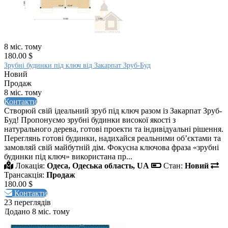
8 міс. тому
180.00 $
Зрубні будинки під ключ від Закарпат Зруб-Буд
Новий
Продаж
8 міс. тому
Контакти
Створюй свій ідеальний зруб під ключ разом із Закарпат Зруб-
Буд! Пропонуємо зрубні будинки високої якості з
натурального дерева, готові проекти та індивідуальні рішення.
Переглянь готові будинки, надихайся реальними об’єктами та
замовляй свій майбутній дім. Фокусна ключова фраза «зрубні
будинки під ключ» використана пр...
Локація:
Одеса, Одеська область, UA
Стан:
Новий
Трансакція:
Продаж
180.00 $
Контакти
23 переглядів
Додано 8 міс. тому