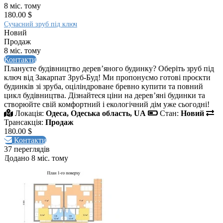
8 міс. тому
180.00 $
Сучасний зруб під ключ
Новий
Продаж
8 міс. тому
Контакти
Плануєте будівництво дерев’яного будинку? Оберіть зруб під
ключ від Закарпат Зруб-Буд! Ми пропонуємо готові проєкти
будинків зі зруба, оціліндроване бревно купити та повний
цикл будівництва. Дізнайтеся ціни на дерев’яні будинки та
створюйте свій комфортний і екологічний дім уже сьогодні!
Локація:
Одеса, Одеська область, UA
Стан:
Новий
Трансакція:
Продаж
180.00 $
Контакти
37 переглядів
Додано 8 міс. тому