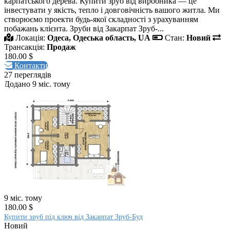
карпатського дерева. Купити зруб від виробника — це
інвестувати у якість, тепло і довговічність вашого житла. Ми
створюємо проекти будь-якої складності з урахуванням
побажань клієнта. Зруби від Закарпат Зруб-...
Локація:
Одеса, Одеська область, UA
Стан:
Новий
Трансакція:
Продаж
180.00 $
Контакти
27 переглядів
Додано 9 міс. тому
9 міс. тому
180.00 $
Купити зруб під ключ від Закарпат Зруб-Буд
Новий