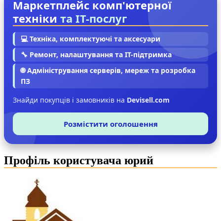
Маркетплейс комп'ютерної
техніки
та IT-послуг
💻 Техніка, комплектуючі та аксесуари
🔧 Ремонт, налаштування та IT-підтримка
🌐 Адміністрування серверів, мереж та розробка
ПЗ
Знайди покупців і замовників на
Devisell.com
Розмістити оголошення
Профіль користувача юрий