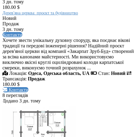
3 дн. тому
180.00 $
Дерев'яна церква: проєкт та будівництво
Новий
Продаж
3 дн. тому
Контакти
Хочете звести унікальну духовну споруду, яка поєднає вікові
традиції та передові інженерні рішення? Надійний проєкт
дерев'яної церкви від компанії «Закарпат Зруб-Буд» створений
за всіма канонами майстерності. Ми використовуємо
виключно якісні круглі оциліндровані колоди карпатської
смереки, виконуємо точний розрахунок ...
Локація:
Одеса, Одеська область, UA
Стан:
Новий
Трансакція:
Продаж
180.00 $
Контакти
8 переглядів
Додано 3 дн. тому