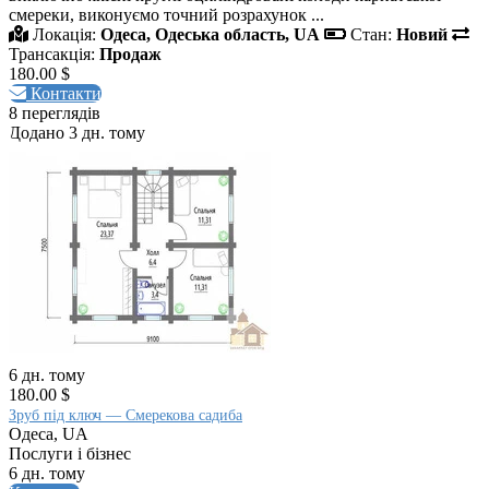
смереки, виконуємо точний розрахунок ...
Локація:
Одеса, Одеська область, UA
Стан:
Новий
Трансакція:
Продаж
180.00 $
Контакти
8 переглядів
Додано 3 дн. тому
6 дн. тому
180.00 $
Зруб під ключ — Смерекова садиба
Одеса, UA
Послуги і бізнес
6 дн. тому