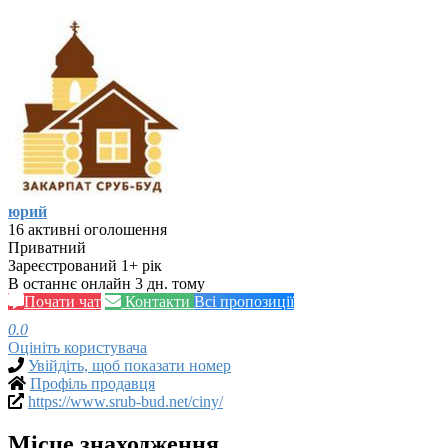
юрий
16 активні оголошення
Приватний
Зареєстрований 1+ рік
В останнє онлайн 3 дн. тому
Почати чат
Контакти
Всі пропозиції
0.0
Оцініть користувача
Увійдіть, щоб показати номер
Профіль продавця
https://www.srub-bud.net/ciny/
Місце знаходження