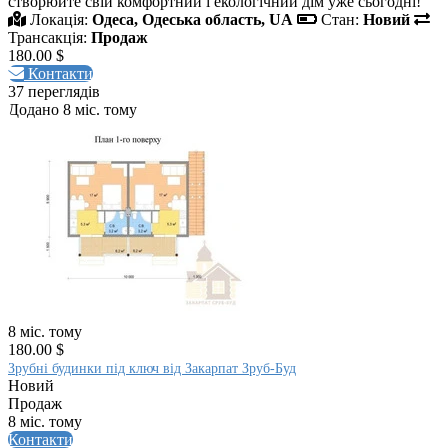
створюйте свій комфортний і екологічний дім уже сьогодні!
Локація:
Одеса, Одеська область, UA
Стан:
Новий
Трансакція:
Продаж
180.00 $
Контакти
37 переглядів
Додано 8 міс. тому
8 міс. тому
180.00 $
Зрубні будинки під ключ від Закарпат Зруб-Буд
Новий
Продаж
8 міс. тому
Контакти