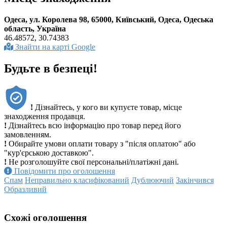
Одеса, ул. Королева 98, 65000, Київський, Одеса, Одеська
область, Україна
46.48572, 30.74383
Знайти на карті Google
Будьте в безпеці!
!
Дізнайтесь, у кого ви купуєте товар, місце
знаходження продавця.
!
Дізнайтесь всю інформацію про товар перед його
замовленням.
!
Обирайте умови оплати товару з "після оплатою" або
"кур'єрською доставкою".
!
Не розголошуйте свої персональні/платіжні дані.
Повідомити про оголошення
Спам
Неправильно класифікований
Дублюючий
Закінчився
Образливий
Схожі оголошення