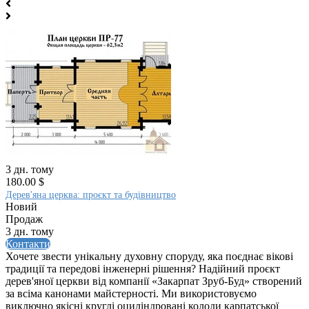
3 дн. тому
180.00 $
Дерев'яна церква: проєкт та будівництво
Новий
Продаж
3 дн. тому
Контакти
Хочете звести унікальну духовну споруду, яка поєднає вікові
традиції та передові інженерні рішення? Надійний проєкт
дерев'яної церкви від компанії «Закарпат Зруб-Буд» створений
за всіма канонами майстерності. Ми використовуємо
виключно якісні круглі оциліндровані колоди карпатської