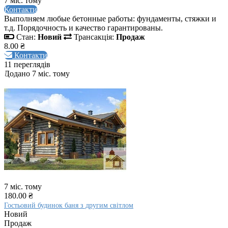
7 міс. тому
Контакти
Выполняем любые бетонные работы: фундаменты, стяжки и
т.д. Порядочность и качество гарантированы.
Стан:
Новий
Трансакція:
Продаж
8.00 ₴
Контакти
11 переглядів
Додано 7 міс. тому
7 міс. тому
180.00 ₴
Гостьовий будинок баня з другим світлом
Новий
Продаж