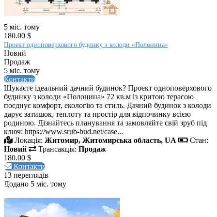
5 міс. тому
180.00 $
Проект одноповерхового будинку з колоди «Полонина»
Новий
Продаж
5 міс. тому
Контакти
Шукаєте ідеальний дачний будинок? Проект одноповерхового
будинку з колоди «Полонина» 72 кв.м із критою терасою
поєднує комфорт, екологію та стиль. Дачний будинок з колоди
дарує затишок, теплоту та простір для відпочинку всією
родиною. Дізнайтесь планування та замовляйте свій зруб під
ключ: https://www.srub-bud.net/case...
Локація:
Житомир, Житомирська область, UA
Стан:
Новий
Трансакція:
Продаж
180.00 $
Контакти
13 переглядів
Додано 5 міс. тому