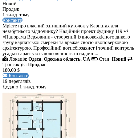
Новий
Продаж
1 тижд. тому
Контакти
Мрієте про власний затишний куточок у Карпатах для
незабутнього відпочинку? Надійний проект будинку 119 м²
«Панорама Верховини» створений із високоякісного дикого
зрубу карпатської смереки та вражає своєю двоповерховою
архітектурою. Професійний вогнебіозахист і точний контроль
усадки гарантують довговічність та надійні...
Локація:
Одеса, Одеська область, UA
Стан:
Новий
Трансакція:
Продаж
180.00 $
Контакти
19 переглядів
Додано 1 тижд. тому