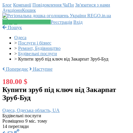
Блог
Компанії
Повідомлення
ЧаПи
Зв'язатися з нами
Аукціони
Кошик
Додати оголошення
Реєстрація
Вхід
Пошук
Одеса
>
Послуги і бізнес
>
Ремонт, Будівництво
>
Будівельні послуги
>
Купити зруб під ключ від Закарпат Зруб-Буд
Попереднє
Наступне
180.00 $
Купити зруб під ключ від Закарпат
Зруб-Буд
Одеса, Одеська область, UA
Будівельні послуги
Розміщено 9 міс. тому
14 перегляди