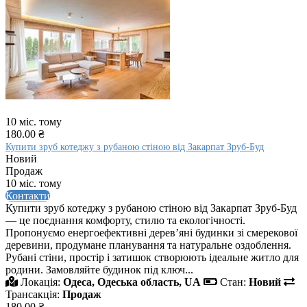
10 міс. тому
180.00 ₴
Купити зруб котеджу з рубаною стіною від Закарпат Зруб-Буд
Новий
Продаж
10 міс. тому
Контакти
Купити зруб котеджу з рубаною стіною від Закарпат Зруб-Буд
— це поєднання комфорту, стилю та екологічності.
Пропонуємо енергоефективні дерев’яні будинки зі смерекової
деревини, продумане планування та натуральне оздоблення.
Рубані стіни, простір і затишок створюють ідеальне житло для
родини. Замовляйте будинок під ключ...
Локація:
Одеса, Одеська область, UA
Стан:
Новий
Трансакція:
Продаж
180.00 ₴