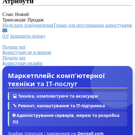
Атрибути
Стан:
Новий
Трансакція:
Продаж
Надіслати повідомлення
Тільки для реєстрованих користувачів
0.0
Залишити оцінку
Почати чат
Користувач не в мережі
Почати чат
Користувач онлайн
Маркетплейс комп'ютерної
техніки
та IT-послуг
💻 Техніка, комплектуючі та аксесуари
🔧 Ремонт, налаштування та IT-підтримка
🌐 Адміністрування серверів, мереж та розробка
ПЗ
Знайди покупців і замовників на
Devisell.com