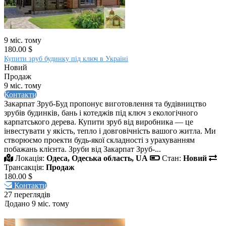
9 міс. тому
180.00 $
Купити зруб будинку під ключ в Україні
Новий
Продаж
9 міс. тому
Контакти
Закарпат Зруб-Буд пропонує виготовлення та будівництво
зрубів будинків, бань і котеджів під ключ з екологічного
карпатського дерева. Купити зруб від виробника — це
інвестувати у якість, тепло і довговічність вашого житла. Ми
створюємо проекти будь-якої складності з урахуванням
побажань клієнта. Зруби від Закарпат Зруб-...
Локація:
Одеса, Одеська область, UA
Стан:
Новий
Трансакція:
Продаж
180.00 $
Контакти
27 переглядів
Додано 9 міс. тому