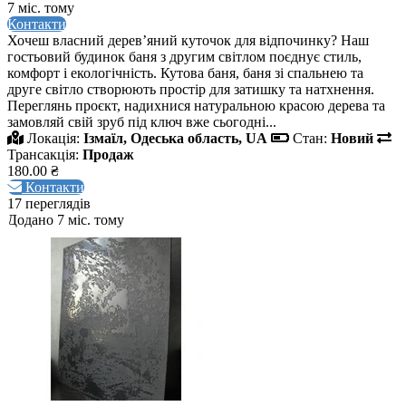
7 міс. тому
Контакти
Хочеш власний дерев’яний куточок для відпочинку? Наш
гостьовий будинок баня з другим світлом поєднує стиль,
комфорт і екологічність. Кутова баня, баня зі спальнею та
друге світло створюють простір для затишку та натхнення.
Переглянь проєкт, надихнися натуральною красою дерева та
замовляй свій зруб під ключ вже сьогодні...
Локація:
Ізмаїл, Одеська область, UA
Стан:
Новий
Трансакція:
Продаж
180.00 ₴
Контакти
17 переглядів
Додано 7 міс. тому