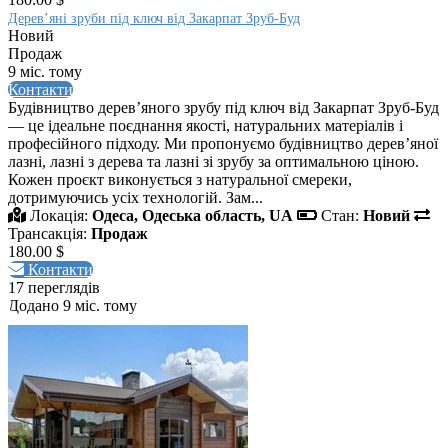
Дерев’яні зруби під ключ від Закарпат Зруб-Буд
Новий
Продаж
9 міс. тому
Контакти
Будівництво дерев’яного зрубу під ключ від Закарпат Зруб-Буд
— це ідеальне поєднання якості, натуральних матеріалів і
професійного підходу. Ми пропонуємо будівництво дерев’яної
лазні, лазні з дерева та лазні зі зрубу за оптимальною ціною.
Кожен проєкт виконується з натуральної смереки,
дотримуючись усіх технологій. Зам...
Локація:
Одеса, Одеська область, UA
Стан:
Новий
Трансакція:
Продаж
180.00 $
Контакти
17 переглядів
Додано 9 міс. тому