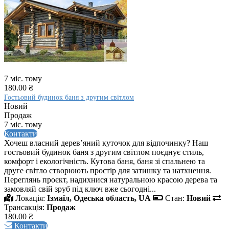
7 міс. тому
180.00 ₴
Гостьовий будинок баня з другим світлом
Новий
Продаж
7 міс. тому
Контакти
Хочеш власний дерев’яний куточок для відпочинку? Наш
гостьовий будинок баня з другим світлом поєднує стиль,
комфорт і екологічність. Кутова баня, баня зі спальнею та
друге світло створюють простір для затишку та натхнення.
Переглянь проєкт, надихнися натуральною красою дерева та
замовляй свій зруб під ключ вже сьогодні...
Локація:
Ізмаїл, Одеська область, UA
Стан:
Новий
Трансакція:
Продаж
180.00 ₴
Контакти