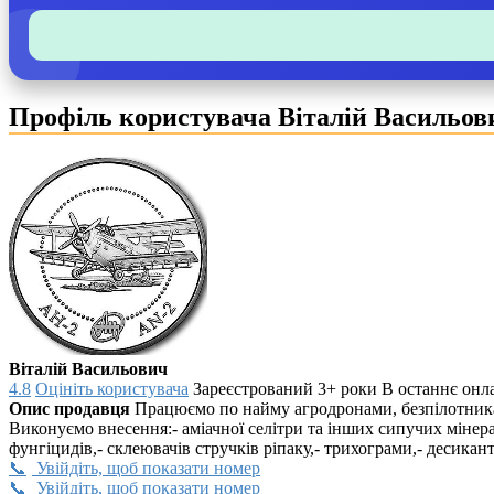
Профіль користувача Віталій Васильов
Віталій Васильович
4.8
Оцініть користувача
Зареєстрований 3+ роки
В останнє онла
Опис продавця
Працюємо по найму агродронами, безпілотника
Виконуємо внесення:- аміачної селітри та інших сипучих мінерал
фунгіцидів,- склеювачів стручків ріпаку,- трихограми,- десикант
Увійдіть, щоб показати номер
Увійдіть, щоб показати номер