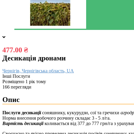
477.00 ₴
Десикація дронами
Чернігів, Чернігівська область, UA
Інші Послуги
Розміщено 1 рік тому
166 перегляди
Опис
Послуги десикації
соняшнику, кукурудзи, сої та гречихи
агрод
Норма внесення робочого розчину складає 3 - 5 л/га.
Вартість десикації
коливається від 377 до 777 грн/га з урахува
Своєчасно та якісно проведена десикація посівів соняшнику, к