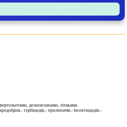
ертольотами, дельтапланами, літаками.
кродобрив,- гербіцидів,- прилипачів,- інсектицидів,-