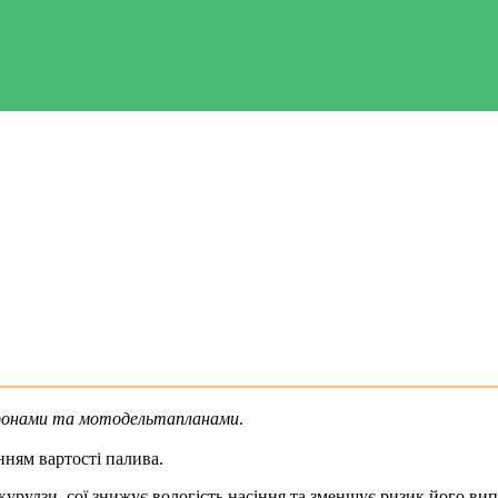
ронами та мотодельтапланами
.
нням вартості палива.
укурудзи, сої знижує вологість насіння та зменшує ризик його ви