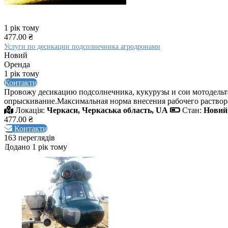
1 рік тому
477.00 ₴
Услуги по десикации подсолнечника агродронами
Новий
Оренда
1 рік тому
Контакти
Провожу десикацию подсолнечника, кукурузы и сои мотодель
опрыскивание.Максимальная норма внесения рабочего раствора (
Локація:
Черкаси, Черкаська область, UA
Стан:
Новий
477.00 ₴
Контакти
163 переглядів
Додано 1 рік тому