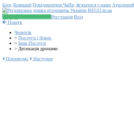
Блог
Компанії
Повідомлення
ЧаПи
Зв'язатися з нами
Аукціони
Додати оголошення
Реєстрація
Вхід
Пошук
Чернігів
>
Послуги і бізнес
>
Інші Послуги
>
Десикація дронами
Попереднє
Наступне