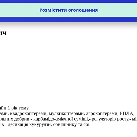
Розмістити оголошення
ич
йн 1 рік тому
ми, квадрокоптерами, мультікоптерами, агрокоптерами, БПЛА, в
ьних добрив,- карбамідо-аміачної суміші,- регуляторів росту,- мі
ів - десикація кукурудзи, соняшнику та сої.