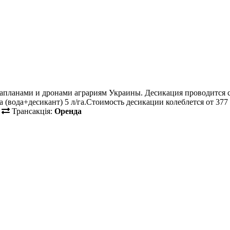
тапланами и дронами аграриям Украины. Десикация проводится
вода+десикант) 5 л/га.Стоимость десикации колеблется от 377 д
Трансакція:
Оренда