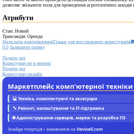
дозволяє звільнити поля для проведення агротехнічних заходів
Атрибути
Стан:
Новий
Трансакція:
Оренда
Надіслати повідомлення
Тільки для реєстрованих користувачів
0.0
Залишити оцінку
Почати чат
Користувач не в мережі
Почати чат
Користувач онлайн
Маркетплейс комп'ютерної техніки
💻 Техніка, комплектуючі та аксесуари
🔧 Ремонт, налаштування та IT-підтримка
🌐 Адміністрування серверів, мереж та розробка ПЗ
Знайди покупців і замовників на
Devisell.com