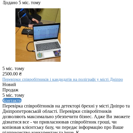
Додано 5 міс. тому
5 міс. тому
2500.00 ₴
Перевірки співробітників і кандидатів на поліграфі у місті Дніпро
Новий
Продаж
5 міс. тому
Контакти
Перевірка співробітників на детекторі брехні у місті Дніпро та
Дніпропетровській області. Перевірки співробітників
дозволяють максимально убезпечити бізнес. Адже Ви зможете
дізнатися все - чи привласнював співробітник гроші, чи
копіював клієнтську базу, чи передає інформацію про Ваше
підприємство конкурентам та інше. К...