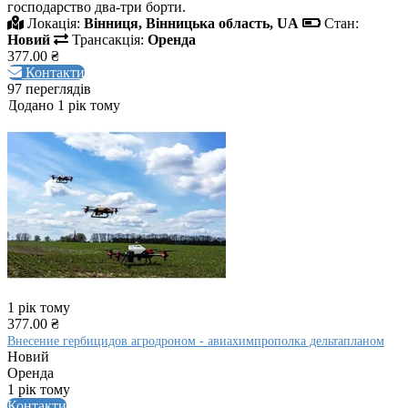
господарство два-три борти.
Локація:
Вінниця, Вінницька область, UA
Стан:
Новий
Трансакція:
Оренда
377.00 ₴
Контакти
97 переглядів
Додано 1 рік тому
1 рік тому
377.00 ₴
Внесение гербицидов агродроном - авиахимпрополка дельтапланом
Новий
Оренда
1 рік тому
Контакти