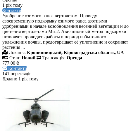
1 рік тому
Контакти
Удобрение озимого рапса вертолетом. Проведу
своевременную подкормку озимого рапса азотными
удобрениями в начале возобновления весенней вегетации и до
цветения вертолетами Ми-2. Авиационный метод подкормки
позволяет проводить работы в период избыточного
увлажнения почвы, предотвращает её уплотнение и сохраняет
растения ...
Локація:
Кропивницький, Кіровоградська область, UA
Стан:
Новий
Трансакція:
Оренда
777.00 ₴
Контакти
141 переглядів
Додано 1 рік тому