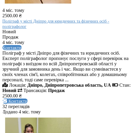
4 міс. тому
2500.00 ₴
Поліграф у місті Дніпро для юридичних та фізичних осіб -
поліграфолог
Новий
Продаж
4 міс. тому
Контакти
Поліграф у місті Дніпро для фізичних та юридичних осіб.
Експерт поліграфолог пропонує послуги у сфері перевірок на
поліграфі з виїздом по всій Дніпропетровській області у
зручний для замовника день і час. Якщо ви сумніваєтеся у
своїх членах сім'ї, колегах, співробітниках або у домашньому
персоналі, тоді саме перевірка ...
Локація:
Дніпро, Дніпропетровська область, UA
Стан:
Новий
Трансакція:
Продаж
2500.00 ₴
Контакти
32 переглядів
Додано 4 міс. тому