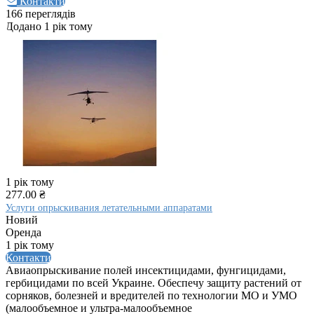
Контакти
166 переглядів
Додано 1 рік тому
1 рік тому
277.00 ₴
Услуги опрыскивания летательными аппаратами
Новий
Оренда
1 рік тому
Контакти
Авиаопрыскивание полей инсектицидами, фунгицидами,
гербицидами по всей Украине. Обеспечу защиту растений от
сорняков, болезней и вредителей по технологии МО и УМО
(малообъемное и ультра-малообъемное