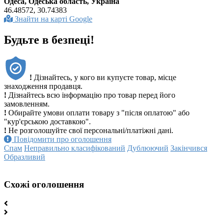
Одеса, Одеська область, Україна
46.48572, 30.74383
Знайти на карті Google
Будьте в безпеці!
!
Дізнайтесь, у кого ви купуєте товар, місце
знаходження продавця.
!
Дізнайтесь всю інформацію про товар перед його
замовленням.
!
Обирайте умови оплати товару з "після оплатою" або
"кур'єрською доставкою".
!
Не розголошуйте свої персональні/платіжні дані.
Повідомити про оголошення
Спам
Неправильно класифікований
Дублюючий
Закінчився
Образливий
Схожі оголошення