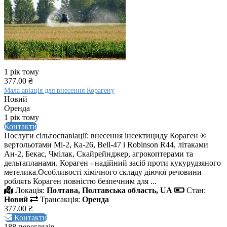
1 рік тому
377.00 ₴
Мала авіація для внесення Корагену
Новий
Оренда
1 рік тому
Контакти
Послуги сільгоспавіації: внесення інсектициду Кораген ®
вертольотами Мі-2, Ка-26, Bell-47 і Robinson R44, літаками
Ан-2, Бекас, Чмілак, Скайрейнджер, агрокоптерами та
дельтапланами. Кораген - надійний засіб проти кукурудзяного
метелика.Особливості хімічного складу діючої речовини
роблять Кораген повністю безпечним для ...
Локація:
Полтава, Полтавська область, UA
Стан:
Новий
Трансакція:
Оренда
377.00 ₴
Контакти
188 переглядів