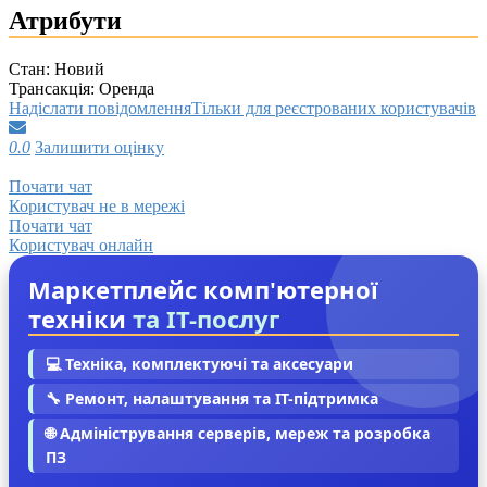
Атрибути
Стан:
Новий
Трансакція:
Оренда
Надіслати повідомлення
Тільки для реєстрованих користувачів
0.0
Залишити оцінку
Почати чат
Користувач не в мережі
Почати чат
Користувач онлайн
Маркетплейс комп'ютерної
техніки
та IT-послуг
💻 Техніка, комплектуючі та аксесуари
🔧 Ремонт, налаштування та IT-підтримка
🌐 Адміністрування серверів, мереж та розробка
ПЗ