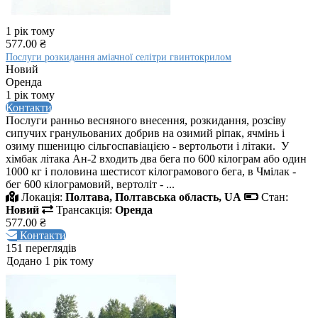
1 рік тому
577.00 ₴
Послуги розкидання аміачної селітри гвинтокрилом
Новий
Оренда
1 рік тому
Контакти
Послуги ранньо весняного внесення, розкидання, розсіву
сипучих гранульованих добрив на озимий ріпак, ячмінь і
озиму пшеницю сільгоспавіацією - вертольоти і літаки. У
хімбак літака Ан-2 входить два бега по 600 кілограм або один
1000 кг і половина шестисот кілограмового бега, в Чмілак -
бег 600 кілограмовий, вертоліт - ...
Локація:
Полтава, Полтавська область, UA
Стан:
Новий
Трансакція:
Оренда
577.00 ₴
Контакти
151 переглядів
Додано 1 рік тому