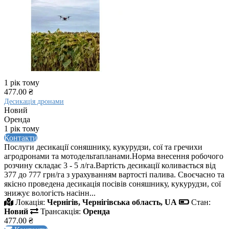
1 рік тому
477.00 ₴
Десикація дронами
Новий
Оренда
1 рік тому
Контакти
Послуги десикації соняшнику, кукурудзи, сої та гречихи
агродронами та мотодельтапланами.Норма внесення робочого
розчину складає 3 - 5 л/га.Вартість десикації коливається від
377 до 777 грн/га з урахуванням вартості палива. Своєчасно та
якісно проведена десикація посівів соняшнику, кукурудзи, сої
знижує вологість насінн...
Локація:
Чернігів, Чернігівська область, UA
Стан:
Новий
Трансакція:
Оренда
477.00 ₴