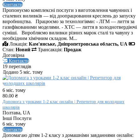
Контакти
Пропонуємо комплексні послуги з виготовлення чавунних і
сталевих виливків — від доопрацювання креслень до запуску
виробництва. Працюємо за технологіями: - ЛГМ — лиття за
газифікованими моделями. - ХТС — лиття в холоднотвердіючі
суміші. Виробляємо виливки різних марок сталі та чавуну з
необхідним хімічним складом. М...
Локація:
Кам'янське, Дніпропетровська область, UA
Стан:
Новий
Трансакція:
Продаж
Договірна
Контакти
19 переглядів
Додано 5 міс. тому
6 міс. тому
80.00 ₴
Допомога з уроками 1-2 клас онлайн | Репетитор для молодших
школярів
Полтава, UA
Інші Послуги
6 міс. тому
Контакти
Допомагаю дітям 1-2 класу з домашніми завданнями онлайн: