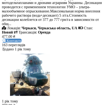
мотодельтапланами и дронами аграриям Украины. Десикация
проводится с применением технологии УМО – ультра-
малообъемное опрыскивание.Максимальная норма внесения
рабочего раствора (вода+десикант) 5 л/га.Стоимость
десикации колеблется от 377 до 777 грн/га в зависимости от
общ...
Локація:
Черкаси, Черкаська область, UA
Стан:
Новий
Трансакція:
Оренда
477.00 ₴
Контакти
163 переглядів
Додано 1 рік тому
1 рік тому