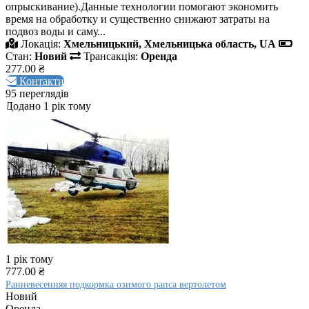
опрыскивание).Данные технологии помогают экономить
время на обработку и существенно снижают затраты на
подвоз воды и саму...
Локація:
Хмельницький, Хмельницька область, UA
Стан:
Новий
Трансакція:
Оренда
277.00 ₴
Контакти
95 переглядів
Додано 1 рік тому
1 рік тому
777.00 ₴
Ранневесенняя подкормка озимого рапса вертолетом
Новий
Оренда