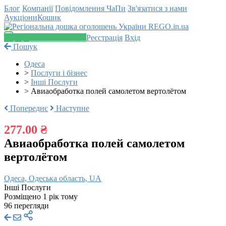
Блог
Компанії
Повідомлення
ЧаПи
Зв'язатися з нами
Аукціони
Кошик
Додати оголошення
Реєстрація
Вхід
Пошук
Одеса
>
Послуги і бізнес
>
Інші Послуги
>
Авиаобработка полей самолетом вертолётом
Попереднє
Наступне
277.00 ₴
Авиаобработка полей самолетом
вертолётом
Одеса, Одеська область, UA
Інші Послуги
Розміщено 1 рік тому
96 перегляди