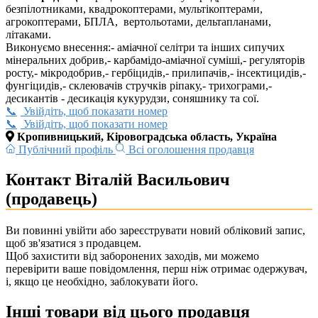
безпілотниками, квадрокоптерами, мультікоптерами,
агрокоптерами, БПЛА, вертольотами, дельтапланами,
літаками.
Виконуємо внесення:- аміачної селітри та інших сипучих
мінеральних добрив,- карбамідо-аміачної суміші,- регуляторів
росту,- мікродобрив,- гербіцидів,- прилипачів,- інсектицидів,-
фунгіцидів,- склеювачів стручків ріпаку,- трихограми,-
десикантів - десикація кукурудзи, соняшнику та сої.
Увійдіть, щоб показати номер
Увійдіть, щоб показати номер
Кропивницький, Кіровоградська область, Україна
Публічний профіль
Всі оголошення продавця
Контакт Віталій Васильович
(продавець)
Ви повинні увійти або зареєструвати новий обліковий запис,
щоб зв'язатися з продавцем.
Щоб захистити від заборонених заходів, ми можемо
перевірити ваше повідомлення, перш ніж отримає одержувач,
і, якщо це необхідно, заблокувати його.
Інші товари від цього продавця