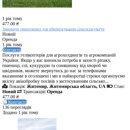
1 рік тому
477.00 ₴
Замовити гвинтокрил для обприскування сільгоспкультур
Новий
Оренда
1 рік тому
Контакти
Послуги гелікоптерів для агрохолдингів та агрокомпаній
України. Якщо у вас виникла потреба в захисті ріпаку,
пшениці, сої, кукурудзи та соняшнику від хвороб чи
шкідників, можете звернутись до нас за телефонами
вказаними в оголошені і ми в найкоротші строки організуємо
якісну авіаобробку посівів з застосуванням сільсько...
Локація:
Житомир, Житомирська область, UA
Стан:
Новий
Трансакція:
Оренда
477.00 ₴
Контакти
136 переглядів
Додано 1 рік тому