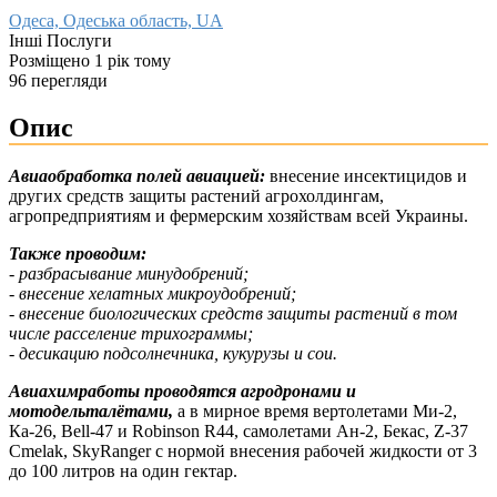
Одеса, Одеська область, UA
Інші Послуги
Розміщено 1 рік тому
96 перегляди
Опис
Авиаобработка полей авиацией:
внесение инсектицидов и
других средств защиты растений агрохолдингам,
агропредприятиям и фермерским хозяйствам всей Украины.
Также проводим:
- разбрасывание минудобрений;
- внесение хелатных микроудобрений;
- внесение биологических средств защиты растений в том
числе расселение трихограммы;
- десикацию подсолнечника, кукурузы и сои.
Авиахимработы проводятся агродронами и
мотодельталётами,
а в мирное время вертолетами Ми-2,
Ка-26, Bell-47 и Robinson R44, самолетами Ан-2, Бекас, Z-37
Cmelak, SkyRanger с нормой внесения рабочей жидкости от 3
до 100 литров на один гектар.