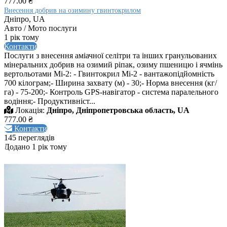
777.00 ₴
Внесення добрив на озимину гвинтокрилом
Дніпро, UA
Авто / Мото послуги
1 рік тому
Контакти
Послуги з внесення аміачної селітри та інших гранульованих
мінеральних добрив на озимий ріпак, озиму пшеницю і ячмінь
вертольотами Мі-2: - Гвинтокрил Мі-2 - вантажопідйомність
700 кілограм;- Ширина захвату (м) - 30;- Норма внесення (кг/
га) - 75-200;- Контроль GPS-навігатор - система паралельного
водіння;- Продуктивніст...
Локація:
Дніпро, Дніпропетровська область, UA
777.00 ₴
Контакти
145 переглядів
Додано 1 рік тому