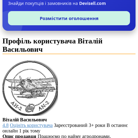
Знайди покупців і замовників на
Devisell.com
Розмістити оголошення
Профіль користувача Віталій
Васильович
Віталій Васильович
4.8
Оцініть користувача
Зареєстрований 3+ роки
В останнє
онлайн 1 рік тому
Опис продавця
Працюємо по найму агродронами,