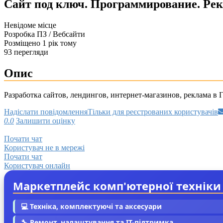
Сайт под ключ. Программирование. Ре
Невідоме місце
Розробка ПЗ / Вебсайти
Розміщено 1 рік тому
93 перегляди
Опис
Разработка сайтов, лендингов, интернет-магазинов, реклама в
Надіслати повідомлення
Тільки для реєстрованих користувачів
0.0
Залишити оцінку
Почати чат
Користувач не в мережі
Почати чат
Користувач онлайн
Маркетплейс комп'ютерної техніки
💻 Техніка, комплектуючі та аксесуари
🔧 Ремонт, налаштування та IT-підтримка