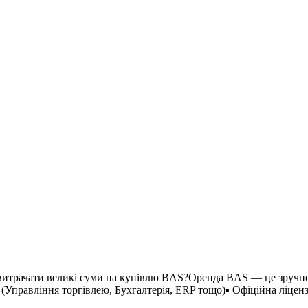
итрачати великі суми на купівлю BAS?Оренда BAS — це зручно, 
правління торгівлею, Бухгалтерія, ERP тощо)▪ Офіційна ліцензі