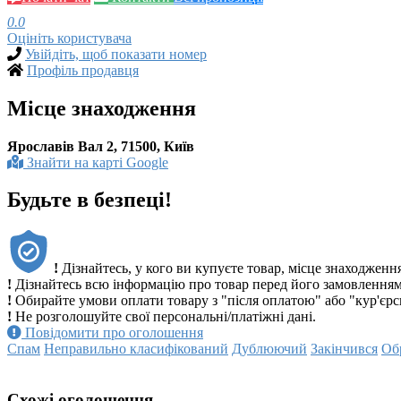
0.0
Оцініть користувача
Увійдіть, щоб показати номер
Профіль продавця
Місце знаходження
Ярославів Вал 2, 71500, Київ
Знайти на карті Google
Будьте в безпеці!
!
Дізнайтесь, у кого ви купуєте товар, місце знаходженн
!
Дізнайтесь всю інформацію про товар перед його замовленням
!
Обирайте умови оплати товару з "після оплатою" або "кур'єр
!
Не розголошуйте свої персональні/платіжні дані.
Повідомити про оголошення
Спам
Неправильно класифікований
Дублюючий
Закінчився
Об
Схожі оголошення