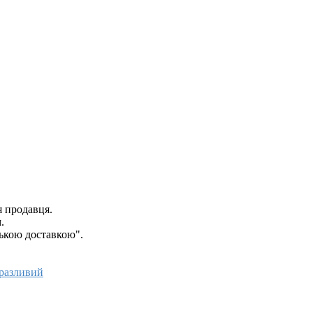
я продавця.
.
ською доставкою".
разливий