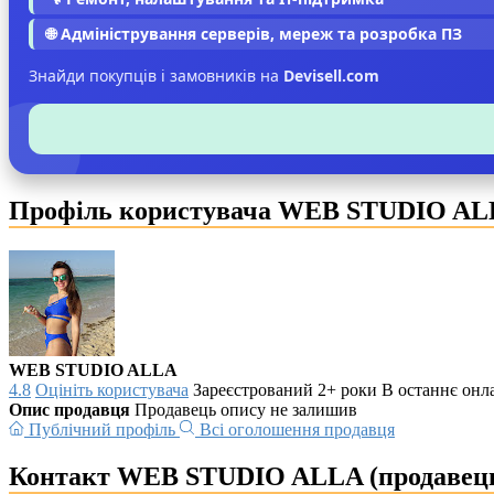
🌐 Адміністрування серверів, мереж та розробка ПЗ
Знайди покупців і замовників на
Devisell.com
Профіль користувача WEB STUDIO A
WEB STUDIO ALLA
4.8
Оцініть користувача
Зареєстрований 2+ роки
В останнє онла
Опис продавця
Продавець опису не залишив
Публічний профіль
Всі оголошення продавця
Контакт WEB STUDIO ALLA (продавец