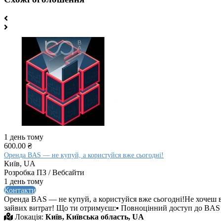
1 день тому
600.00 ₴
Оренда BAS — не купуй, а користуйся вже сьогодні!
Київ, UA
Розробка ПЗ / Вебсайти
1 день тому
Контакти
Оренда BAS — не купуй, а користуйся вже сьогодні!Не хочеш в
зайвих витрат! Що ти отримуєш:▪ Повноцінний доступ до BAS (У
Локація:
Київ, Київська область, UA