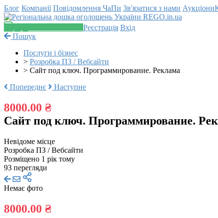
Блог
Компанії
Повідомлення
ЧаПи
Зв'язатися з нами
Аукціони
Додати оголошення
Реєстрація
Вхід
Пошук
Послуги і бізнес
>
Розробка ПЗ / Вебсайти
>
Сайт под ключ. Программирование. Реклама
Попереднє
Наступне
8000.00 ₴
Сайт под ключ. Программирование. Ре
Невідоме місце
Розробка ПЗ / Вебсайти
Розміщено 1 рік тому
93 перегляди
Немає фото
8000.00 ₴