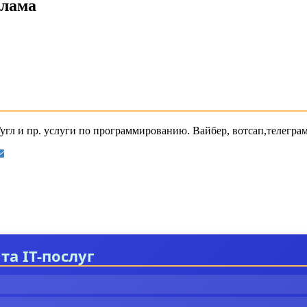
клама
 Гугл и пр. услуги по программированию. Вайбер, вотсап,телегра
та IT-послуг