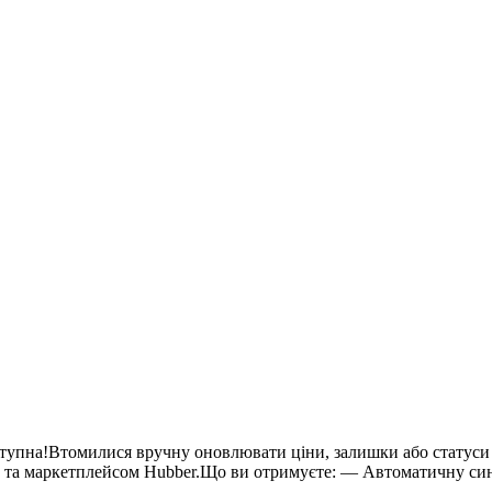
оступна!Втомилися вручну оновлювати ціни, залишки або статуси 
 та маркетплейсом Hubber.Що ви отримуєте: — Автоматичну синх