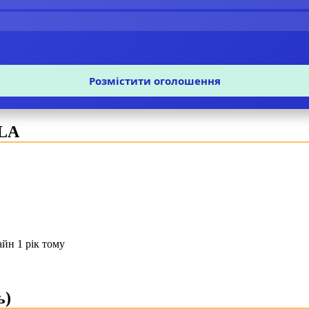
Розмістити оголошення
LLA
йн 1 рік тому
ь)