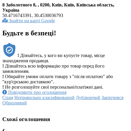
8 Заболотного 8, , 0200, Київ, Київ, Київська область,
Україна
50.4716743391, 30.4530036793
Знайти на карті Google
Будьте в безпеці!
!
Дізнайтесь, у кого ви купуєте товар, місце
знаходження продавця.
!
Дізнайтесь всю інформацію про товар перед його
замовленням.
!
Обирайте умови оплати товару з "після оплатою" або
"кур'єрською доставкою".
!
Не розголошуйте свої персональні/платіжні дані.
Повідомити про оголошення
Спам
Неправильно класифікований
Дублюючий
Закінчився
Образливий
Схожі оголошення