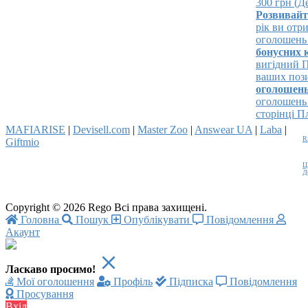
300 грн (Дет
Розвивайте 
рік ви отри
оголошень та
бонусних к
вигідний Па
ваших позиці
оголошень!
оголошень і 
сторінці Пла
MAFIARISE
|
Devisell.com
|
Master Zoo
|
Answear UA
|
Laba
|
R
Giftmio
Ц
Д
Copyright © 2026 Rego Всі права захищені.
Головна
Пошук
Опублікувати
Повідомлення
Акаунт
Ласкаво просимо!
Мої оголошення
Профіль
Підписка
Повідомлення
Просування
Вхід