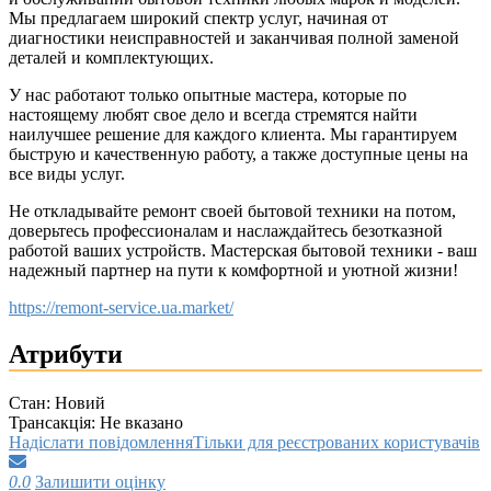
Мы предлагаем широкий спектр услуг, начиная от
диагностики неисправностей и заканчивая полной заменой
деталей и комплектующих.
У нас работают только опытные мастера, которые по
настоящему любят свое дело и всегда стремятся найти
наилучшее решение для каждого клиента. Мы гарантируем
быструю и качественную работу, а также доступные цены на
все виды услуг.
Не откладывайте ремонт своей бытовой техники на потом,
доверьтесь профессионалам и наслаждайтесь безотказной
работой ваших устройств. Мастерская бытовой техники - ваш
надежный партнер на пути к комфортной и уютной жизни!
https://remont-service.ua.market/
Атрибути
Стан:
Новий
Трансакція:
Не вказано
Надіслати повідомлення
Тільки для реєстрованих користувачів
0.0
Залишити оцінку