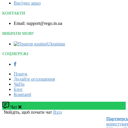
Вигідно зараз
КОНТАКТИ
Email: support@rego.in.ua
ВИБРАТИ МОВУ
Ukrainian‎
СОЦМЕРЕЖІ
Пошук
Додайте оголошення
ЧаПи
Блог
Компанії
Чат
Увійдіть, щоб почати чат
Вхід
Партнерськ
користувача