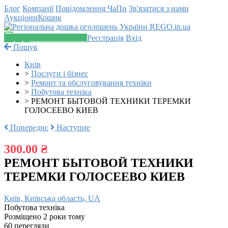
Блог
Компанії
Повідомлення
ЧаПи
Зв'язатися з нами
Аукціони
Кошик
Додати оголошення
Реєстрація
Вхід
Пошук
Київ
>
Послуги і бізнес
>
Ремонт та обслуговування техніки
>
Побутова техніка
>
РЕМОНТ БЫТОВОЙ ТЕХНИКИ ТЕРЕМКИ
ГОЛОСЕЕВО КИЕВ
Попереднє
Наступне
300.00 ₴
РЕМОНТ БЫТОВОЙ ТЕХНИКИ
ТЕРЕМКИ ГОЛОСЕЕВО КИЕВ
Київ, Київська область, UA
Побутова техніка
Розміщено 2 роки тому
60 перегляди