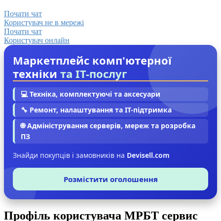
Почати чат
Користувач не в мережі
Почати чат
Користувач онлайн
Маркетплейс комп'ютерної
техніки
та IT-послуг
💻 Техніка, комплектуючі та аксесуари
🔧 Ремонт, налаштування та IT-підтримка
🌐 Адміністрування серверів, мереж та розробка
ПЗ
Знайди покупців і замовників на
Devisell.com
Розмістити оголошення
Профіль користувача МРБТ сервис