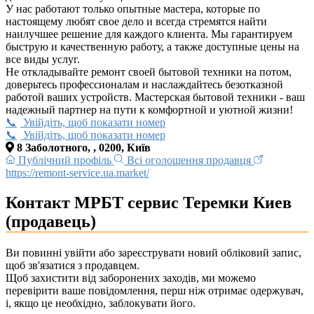
У нас работают только опытные мастера, которые по
настоящему любят свое дело и всегда стремятся найти
наилучшее решение для каждого клиента. Мы гарантируем
быструю и качественную работу, а также доступные цены на
все виды услуг.
Не откладывайте ремонт своей бытовой техники на потом,
доверьтесь профессионалам и наслаждайтесь безотказной
работой ваших устройств. Мастерская бытовой техники - ваш
надежный партнер на пути к комфортной и уютной жизни!
Увійдіть, щоб показати номер
Увійдіть, щоб показати номер
8 Заболотного, , 0200, Київ
Публічний профіль
Всі оголошення продавця
https://remont-service.ua.market/
Контакт МРБТ сервис Теремки Киев
(продавець)
Ви повинні увійти або зареєструвати новий обліковий запис,
щоб зв'язатися з продавцем.
Щоб захистити від заборонених заходів, ми можемо
перевірити ваше повідомлення, перш ніж отримає одержувач,
і, якщо це необхідно, заблокувати його.