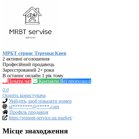
МРБТ сервис Теремки Киев
2 активні оголошення
Професійний продавець
Зареєстрований 2+ роки
В останнє онлайн 1 рік тому
Почати чат
Контакти
Всі пропозиції
0.0
Оцініть користувача
Увійдіть, щоб показати номер
ol********@*****.com
Профіль продавця
https://remont-service.ua.market/
Місце знаходження