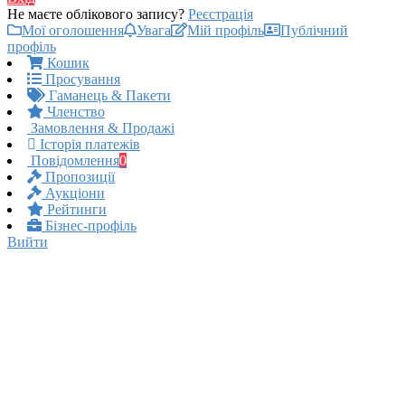
Не маєте облікового запису?
Реєстрація
Мої оголошення
Увага
Мій профіль
Публічний
профіль
Кошик
Просування
Гаманець & Пакети
Членство
Замовлення & Продажі
Історія платежів
Повідомлення
0
Пропозиції
Аукціони
Рейтинги
Бізнес-профіль
Вийти