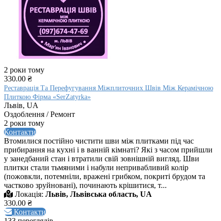
2 роки тому
330.00 ₴
Реставрація Та Перефугування Міжплиточних Швів Між Керамічною
Плиткою Фірма «SerZatyrka»
Львів, UA
Оздоблення / Ремонт
2 роки тому
Контакти
Втомилися постійно чистити шви між плитками під час
прибирання на кухні і в ванній кімнаті? Які з часом прийшли
у занедбаний стан і втратили свій зовнішній вигляд. Шви
плитки стали тьмяними і набули непривабливий колір
(пожовкли, потемніли, вражені грибком, покриті брудом та
частково зруйновані), починають крішитися, т...
Локація:
Львів, Львівська область, UA
330.00 ₴
Контакти
133 переглядів