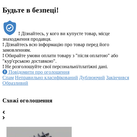
Будьте в безпеці!
!
Дізнайтесь, у кого ви купуєте товар, місце
знаходження продавця.
!
Дізнайтесь всю інформацію про товар перед його
замовленням.
!
Обирайте умови оплати товару з "після оплатою" або
"кур'єрською доставкою".
!
Не розголошуйте свої персональні/платіжні дані.
Повідомити про оголошення
Спам
Неправильно класифікований
Дублюючий
Закінчився
Образливий
Схожі оголошення