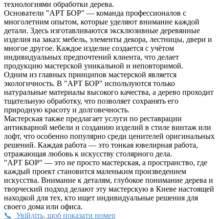
технологиями обработки дерева.
Основатели "АРТ БОР" — команда профессионалов с
многолетним опытом, которые уделяют внимание каждой
детали. Здесь изготавливаются эксклюзивные деревянные
изделия на заказ: мебель, элементы декора, лестницы, двери и
многое другое. Каждое изделие создается с учётом
индивидуальных предпочтений клиента, что делает
продукцию мастерской уникальной и неповторимой.
Одним из главных принципов мастерской является
экологичность. В "АРТ БОР" используются только
натуральные материалы высокого качества, а дерево проходит
тщательную обработку, что позволяет сохранять его
природную красоту и долговечность.
Мастерская также предлагает услуги по реставрации
антикварной мебели и созданию изделий в стиле винтаж или
лофт, что особенно популярно среди ценителей оригинальных
решений. Каждая работа — это тонкая ювелирная работа,
отражающая любовь к искусству столярного дела.
"АРТ БОР" — это не просто мастерская, а пространство, где
каждый проект становится маленьким произведением
искусства. Внимание к деталям, глубокое понимание дерева и
творческий подход делают эту мастерскую в Киеве настоящей
находкой для тех, кто ищет индивидуальные решения для
своего дома или офиса.
Увійдіть, щоб показати номер