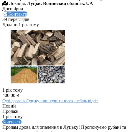
Локація:
Луцьк, Волинська область, UA
Договірна
Контакти
39 переглядів
Додано 1 рік тому
1 рік тому
400.00 ₴
Сухі дрова в Луцьку ціни купити пісок щебінь відсів
Новий
Продаж
1 рік тому
Контакти
Продам дрова для опалення в Луцьку! Пропонуємо рубані та