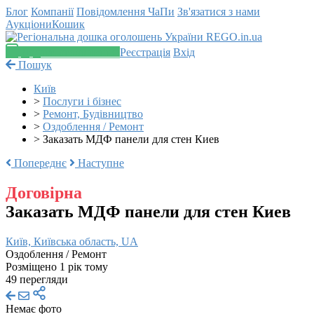
Блог
Компанії
Повідомлення
ЧаПи
Зв'язатися з нами
Аукціони
Кошик
Додати оголошення
Реєстрація
Вхід
Пошук
Київ
>
Послуги і бізнес
>
Ремонт, Будівництво
>
Оздоблення / Ремонт
>
Заказать МДФ панели для стен Киев
Попереднє
Наступне
Договірна
Заказать МДФ панели для стен Киев
Київ, Київська область, UA
Оздоблення / Ремонт
Розміщено 1 рік тому
49 перегляди
Немає фото