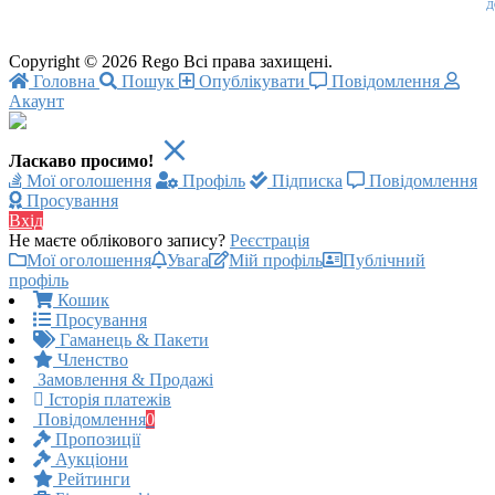
Д
Copyright © 2026 Rego Всі права захищені.
Головна
Пошук
Опублікувати
Повідомлення
Акаунт
Ласкаво просимо!
Мої оголошення
Профіль
Підписка
Повідомлення
Просування
Вхід
Не маєте облікового запису?
Реєстрація
Мої оголошення
Увага
Мій профіль
Публічний
профіль
Кошик
Просування
Гаманець & Пакети
Членство
Замовлення & Продажі
Історія платежів
Повідомлення
0
Пропозиції
Аукціони
Рейтинги