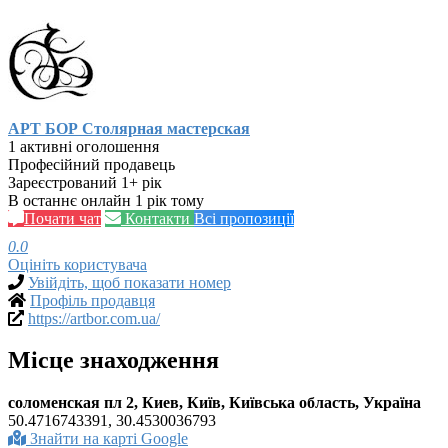
АРТ БОР Столярная мастерская
1 активні оголошення
Професійний продавець
Зареєстрований 1+ рік
В останнє онлайн 1 рік тому
Почати чат
Контакти
Всі пропозиції
0.0
Оцініть користувача
Увійдіть, щоб показати номер
Профіль продавця
https://artbor.com.ua/
Місце знаходження
соломенская пл 2, Киев, Київ, Київська область, Україна
50.4716743391, 30.4530036793
Знайти на карті Google