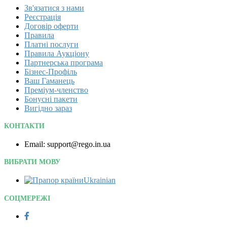
Зв'язатися з нами
Реєстрація
Договір оферти
Правила
Платні послуги
Правила Аукціону
Партнерська програма
Бізнес-Профіль
Ваш Гаманець
Преміум-членство
Бонусні пакети
Вигідно зараз
КОНТАКТИ
Email: support@rego.in.ua
ВИБРАТИ МОВУ
Ukrainian‎
СОЦМЕРЕЖІ