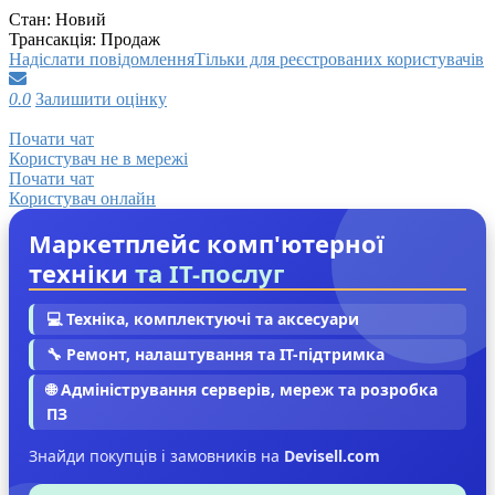
Стан:
Новий
Трансакція:
Продаж
Надіслати повідомлення
Тільки для реєстрованих користувачів
0.0
Залишити оцінку
Почати чат
Користувач не в мережі
Почати чат
Користувач онлайн
Маркетплейс комп'ютерної
техніки
та IT-послуг
💻 Техніка, комплектуючі та аксесуари
🔧 Ремонт, налаштування та IT-підтримка
🌐 Адміністрування серверів, мереж та розробка
ПЗ
Знайди покупців і замовників на
Devisell.com