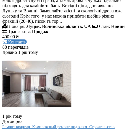
колоті дрова з дуба і граба, а також дрова в чурках. Ідеально
підходять для камінів та бань. Вигідні ціни, доставка по
Луцьку та Волині. Замовляйте якісні та екологічні дрова вже
сьогодні Крім того, у нас можна придбати щебінь різних
фракцій (20-40), пісок та тор...
Локація:
Луцьк, Волинська область, UA
Стан:
Новий
Трансакція:
Продаж
400.00 ₴
Контакти
88 переглядів
Додано 1 рік тому
1 рік тому
Договірна
Ремонт квартир. Комплексный ремонт под ключ. Строительство