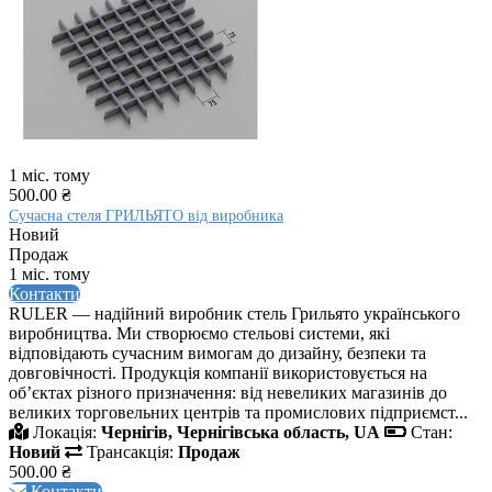
1 міс. тому
500.00 ₴
Сучасна стеля ГРИЛЬЯТО від виробника
Новий
Продаж
1 міс. тому
Контакти
RULER — надійний виробник стель Грильято українського
виробництва. Ми створюємо стельові системи, які
відповідають сучасним вимогам до дизайну, безпеки та
довговічності. Продукція компанії використовується на
об’єктах різного призначення: від невеликих магазинів до
великих торговельних центрів та промислових підприємст...
Локація:
Чернігів, Чернігівська область, UA
Стан:
Новий
Трансакція:
Продаж
500.00 ₴
Контакти