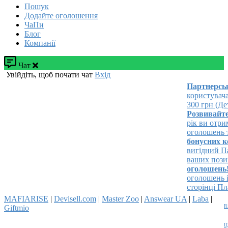
Пошук
Додайте оголошення
ЧаПи
Блог
Компанії
Чат
Увійдіть, щоб почати чат
Вхід
Партнерська
користувача!
300 грн (Дета
Розвивайте св
рік ви отрима
оголошень та 
бонусних кош
вигідний Пак
ваших позицій
оголошень!
Р
оголошень і з
сторінці Плат
MAFIARISE
|
Devisell.com
|
Master Zoo
|
Answear UA
|
Laba
|
R
Giftmio
Ц