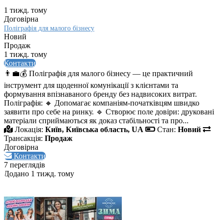
1 тижд. тому
Договірна
Поліграфія для малого бізнесу
Новий
Продаж
1 тижд. тому
Контакти
👨‍💼💰 Поліграфія для малого бізнесу — це практичний
інструмент для щоденної комунікації з клієнтами та
формування впізнаваного бренду без надвисоких витрат.
Поліграфія: 🔸 Допомагає компаніям-початківцям швидко
заявити про себе на ринку. 🔹 Створює поле довіри: друковані
матеріали сприймаються як доказ стабільності та про...
Локація:
Київ, Київська область, UA
Стан:
Новий
Трансакція:
Продаж
Договірна
Контакти
7 переглядів
Додано 1 тижд. тому