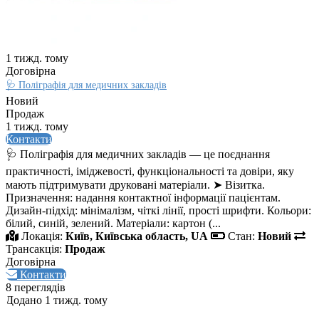
1 тижд. тому
Договірна
🩺 Поліграфія для медичних закладів
Новий
Продаж
1 тижд. тому
Контакти
🩺 Поліграфія для медичних закладів — це поєднання
практичності, іміджевості, функціональності та довіри, яку
мають підтримувати друковані матеріали. ➤ Візитка.
Призначення: надання контактної інформації пацієнтам.
Дизайн‑підхід: мінімалізм, чіткі лінії, прості шрифти. Кольори:
білий, синій, зелений. Матеріали: картон (...
Локація:
Київ, Київська область, UA
Стан:
Новий
Трансакція:
Продаж
Договірна
Контакти
8 переглядів
Додано 1 тижд. тому