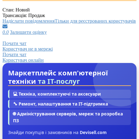
Стан:
Новий
Трансакція:
Продаж
Надіслати повідомлення
Тільки для реєстрованих користувачів
0.0
Залишити оцінку
Почати чат
Користувач не в мережі
Почати чат
Користувач онлайн
Маркетплейс комп'ютерної
техніки
та IT-послуг
💻 Техніка, комплектуючі та аксесуари
🔧 Ремонт, налаштування та IT-підтримка
🌐 Адміністрування серверів, мереж та розробка
ПЗ
Знайди покупців і замовників на
Devisell.com