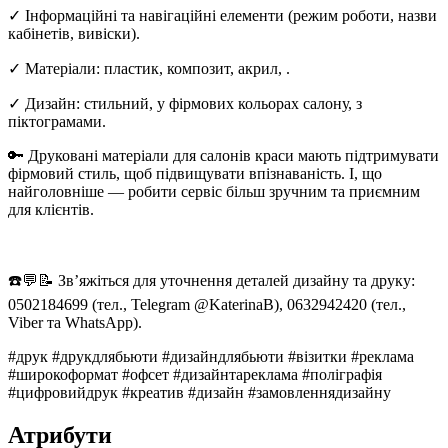
✓ Інформаційні та навігаційні елементи (режим роботи, назви
кабінетів, вивіски).
✓ Матеріали: пластик, композит, акрил, .
✓ Дизайн: стильний, у фірмових кольорах салону, з
піктограмами.
🔑 Друковані матеріали для салонів краси мають підтримувати
фірмовий стиль, щоб підвищувати впізнаваність. І, що
найголовніше — робити сервіс більш зручним та приємним
для клієнтів.
☎️💬📝 Зв’яжіться для уточнення деталей дизайну та друку:
0502184699 (тел., Telegram @KaterinaB), 0632942420 (тел.,
Viber та WhatsApp).
#друк #друкдлябьюти #дизайндлябьюти #візитки #реклама
#широкоформат #офсет #дизайнтареклама #поліграфія
#цифровийдрук #креатив #дизайн #замовленнядизайну
Атрибути