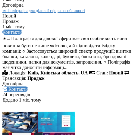
Договірна
☙ Поліграфія для ділової сфери: особливості
Новий
Продаж
1 міс. тому
Контакти
☙◻️ Поліграфія для ділової сфери має свої особливості: вона
повинна бути не лише якісною, а й відповідати іміджу
компанії: ○ Застосовується широкий спектр продукції: візитки,
бланки, каталоги, календарі, буклети, блокноти, брендовані
щоденники, папки для документів, запрошення. ○ Поліграфія
має чітко доносити інформаці...
Локація:
Київ, Київська область, UA
Стан:
Новий
Трансакція:
Продаж
Договірна
Контакти
24 переглядів
Додано 1 міс. тому