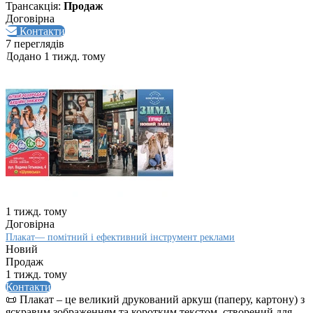
Трансакція:
Продаж
Договірна
Контакти
7 переглядів
Додано 1 тижд. тому
1 тижд. тому
Договірна
Плакат— помітний і ефективний інструмент реклами
Новий
Продаж
1 тижд. тому
Контакти
📜 Плакат – це великий друкований аркуш (паперу, картону) з
яскравим зображенням та коротким текстом, створений для