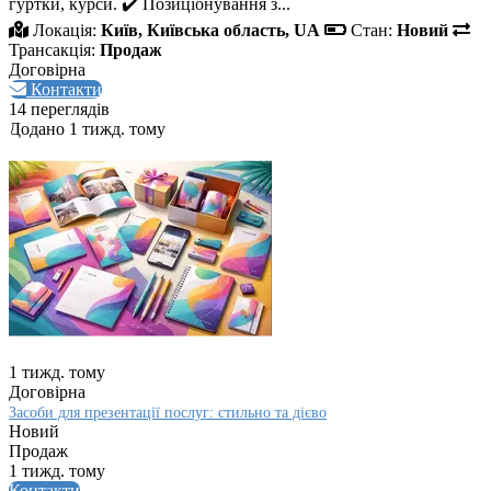
гуртки, курси. ✔️ Позиціонування з...
Локація:
Київ, Київська область, UA
Стан:
Новий
Трансакція:
Продаж
Договірна
Контакти
14 переглядів
Додано 1 тижд. тому
1 тижд. тому
Договірна
Засоби для презентації послуг: стильно та дієво
Новий
Продаж
1 тижд. тому
Контакти