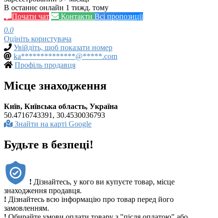
В останнє онлайн 1 тижд. тому
Почати чат
Контакти
Всі пропозиції
0.0
Оцініть користувача
Увійдіть, щоб показати номер
ka**************@*****.com
Профіль продавця
Місце знаходження
Київ, Київська область, Україна
50.4716743391, 30.4530036793
Знайти на карті Google
Будьте в безпеці!
!
Дізнайтесь, у кого ви купуєте товар, місце
знаходження продавця.
!
Дізнайтесь всю інформацію про товар перед його
замовленням.
!
Обирайте умови оплати товару з "після оплатою" або