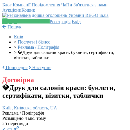
Блог
Компанії
Повідомлення
ЧаПи
Зв'язатися з нами
Аукціони
Кошик
Додати оголошення
Реєстрація
Вхід
Пошук
Київ
>
Послуги і бізнес
>
Реклама / Поліграфія
>
💎Друк для салонів краси: буклети, сертифікати,
візитки, таблички
Попереднє
Наступне
Договірна
💎Друк для салонів краси: буклети,
сертифікати, візитки, таблички
Київ, Київська область, UA
Реклама / Поліграфія
Розміщено 4 міс. тому
25 перегляди