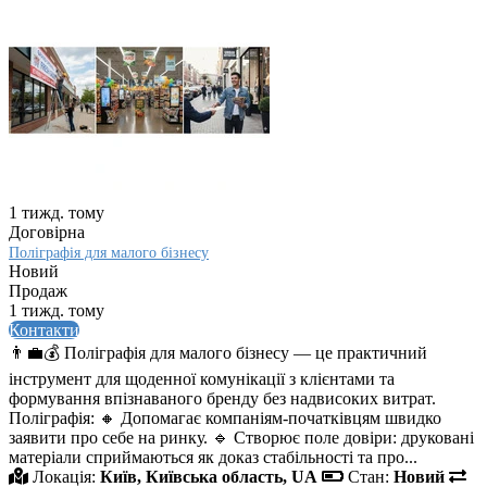
1 тижд. тому
Договірна
Поліграфія для малого бізнесу
Новий
Продаж
1 тижд. тому
Контакти
👨‍💼💰 Поліграфія для малого бізнесу — це практичний
інструмент для щоденної комунікації з клієнтами та
формування впізнаваного бренду без надвисоких витрат.
Поліграфія: 🔸 Допомагає компаніям-початківцям швидко
заявити про себе на ринку. 🔹 Створює поле довіри: друковані
матеріали сприймаються як доказ стабільності та про...
Локація:
Київ, Київська область, UA
Стан:
Новий