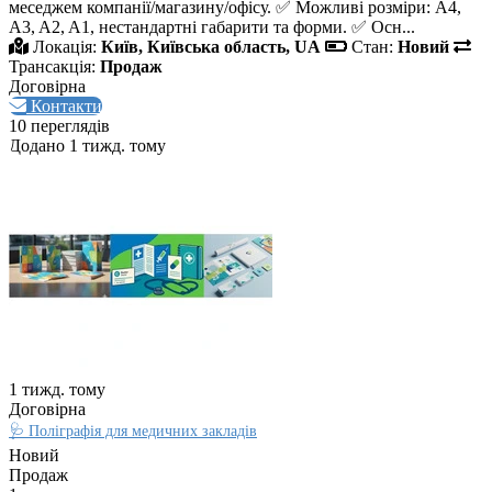
меседжем компанії/магазину/офісу. ✅ Можливі розміри: A4,
A3, A2, A1, нестандартні габарити та форми. ✅ Осн...
Локація:
Київ, Київська область, UA
Стан:
Новий
Трансакція:
Продаж
Договірна
Контакти
10 переглядів
Додано 1 тижд. тому
1 тижд. тому
Договірна
🩺 Поліграфія для медичних закладів
Новий
Продаж