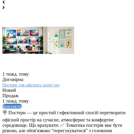
1 тижд. тому
Договірна
Постери для офісного інтер’єру
Новий
Продаж
1 тижд. тому
Контакти
🪧 Постери — це простий і ефективний спосіб перетворити
офісний простір на сучасне, атмосферне та комфортне
середовище. Що врахувати: ✅ Тематика постерів має бути
різною, але обов'язково “перегукуватися” з головним