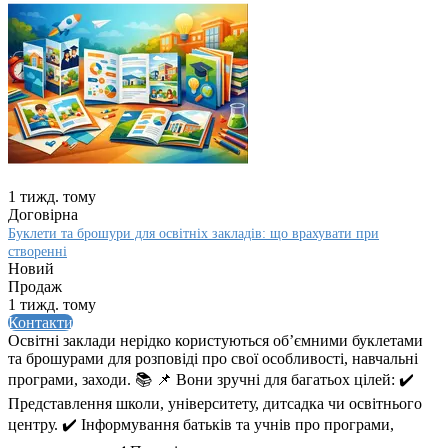
1 тижд. тому
Договірна
Буклети та брошури для освітніх закладів: що врахувати при
створенні
Новий
Продаж
1 тижд. тому
Контакти
Освітні заклади нерідко користуються об’ємними буклетами
та брошурами для розповіді про свої особливості, навчальні
програми, заходи. 📚 📌 Вони зручні для багатьох цілей: ✔️
Представлення школи, університету, дитсадка чи освітнього
центру. ✔️ Інформування батьків та учнів про програми,