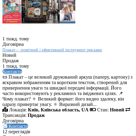
1 тижд. тому
Договірна
Плакат— помітний і ефективний інструмент реклами
Новий
Продаж
1 тижд. тому
Контакти
📜 Плакат – це великий друкований аркуш (паперу, картону) з
яскравим зображенням та коротким текстом, створений для
привернення уваги та швидкої передачі інформації. Його
часто використовують у рекламних та іміджевих цілях. 📌
Чому плакат? 🔅 Великий формат: його видно здалеку, він
одразу привертає увагу. 🔅 Виразний дизай...
Локація:
Київ, Київська область, UA
Стан:
Новий
Трансакція:
Продаж
Договірна
Контакти
12 переглядів