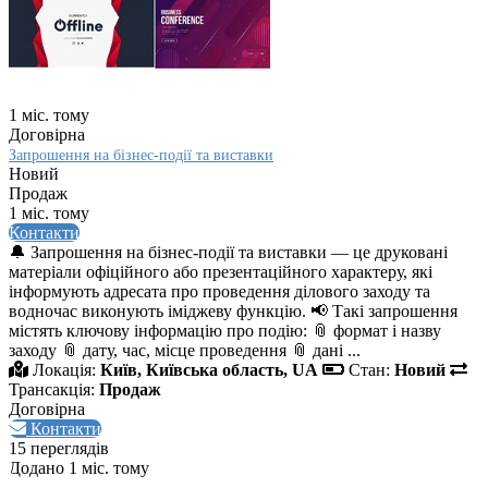
1 міс. тому
Договірна
Запрошення на бізнес‑події та виставки
Новий
Продаж
1 міс. тому
Контакти
🔔 Запрошення на бізнес-події та виставки — це друковані
матеріали офіційного або презентаційного характеру, які
інформують адресата про проведення ділового заходу та
водночас виконують іміджеву функцію. 📢 Такі запрошення
містять ключову інформацію про подію: 📎 формат і назву
заходу 📎 дату, час, місце проведення 📎 дані ...
Локація:
Київ, Київська область, UA
Стан:
Новий
Трансакція:
Продаж
Договірна
Контакти
15 переглядів
Додано 1 міс. тому