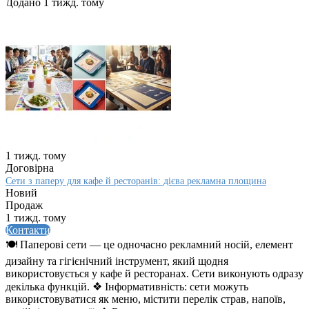
Додано 1 тижд. тому
1 тижд. тому
Договірна
Сети з паперу для кафе й ресторанів: дієва рекламна площина
Новий
Продаж
1 тижд. тому
Контакти
🍽️ Паперові сети — це одночасно рекламний носій, елемент
дизайну та гігієнічний інструмент, який щодня
використовується у кафе й ресторанах. Сети виконують одразу
декілька функцій. ❖ Інформативність: сети можуть
використовуватися як меню, містити перелік страв, напоїв,