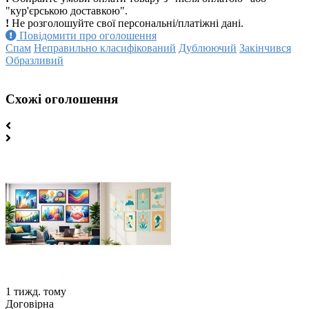
"кур'єрською доставкою".
!
Не розголошуйте свої персональні/платіжні дані.
Повідомити про оголошення
Спам
Неправильно класифікований
Дублюючий
Закінчився
Образливий
Схожі оголошення
1 тижд. тому
Договірна