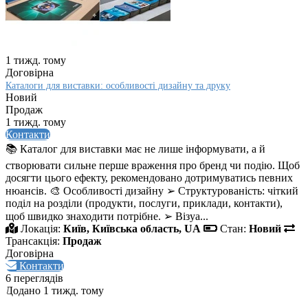
1 тижд. тому
Договірна
Каталоги для виставки: особливості дизайну та друку
Новий
Продаж
1 тижд. тому
Контакти
📚 Каталог для виставки має не лише інформувати, а й
створювати сильне перше враження про бренд чи подію. Щоб
досягти цього ефекту, рекомендовано дотримуватись певних
нюансів. 🎨 Особливості дизайну ➢ Структурованість: чіткий
поділ на розділи (продукти, послуги, приклади, контакти),
щоб швидко знаходити потрібне. ➢ Візуа...
Локація:
Київ, Київська область, UA
Стан:
Новий
Трансакція:
Продаж
Договірна
Контакти
6 переглядів
Додано 1 тижд. тому