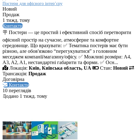
Постери для офісного інтер’єру
Новий
Продаж
1 тижд. тому
Контакти
🪧 Постери — це простий і ефективний спосіб перетворити
офісний простір на сучасне, атмосферне та комфортне
середовище. Що врахувати: ✅ Тематика постерів має бути
різною, але обов'язково “перегукуватися” з головним
меседжем компанії/магазину/офісу. ✅ Можливі розміри: A4,
A3, A2, A1, нестандартні габарити та форми. ✅ Осн...
Локація:
Київ, Київська область, UA
Стан:
Новий
Трансакція:
Продаж
Договірна
Контакти
10 переглядів
Додано 1 тижд. тому