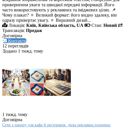
привернення уваги та швидкої передачі інформації. Його
часто використовують у рекламних та іміджевих цілях. 📌
Чому плакат? 🔅 Великий формат: його видно здалеку, він
одразу привертає увагу. 🔅 Виразний дизай...
Локація:
Київ, Київська область, UA
Стан:
Новий
Трансакція:
Продаж
Договірна
Контакти
12 переглядів
Додано 1 тижд. тому
1 тижд. тому
Договірна
Сети з паперу для кафе й ресторанів: дієва рекламна площина