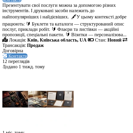
Презентувати свої послуги можна за допомогою різних
інструментів. І друковані засоби належить до
найпопулярніших і найдієвіших. 🖋️У цьому контексті добре
працюють: 🔰 Буклети та каталоги — структурований опис
послуг, приклади робіт. 🔰 Флаєри та листівки — акційні
пропозиції, спеціальні пакети. 🔰 Візитки — персоналізова...
Локація:
Київ, Київська область, UA
Стан:
Новий
Трансакція:
Продаж
Договірна
Контакти
12 переглядів
Додано 1 тижд. тому
1 міс. тому