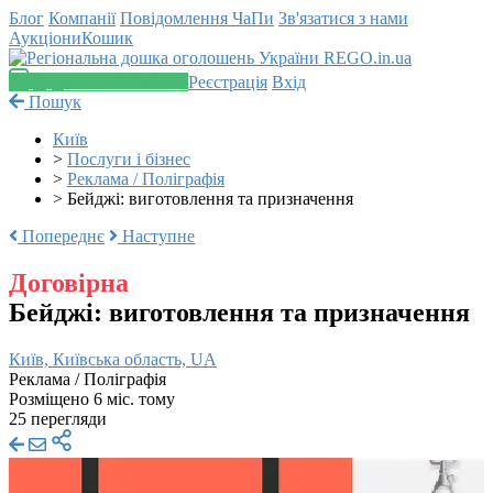
Блог
Компанії
Повідомлення
ЧаПи
Зв'язатися з нами
Аукціони
Кошик
Додати оголошення
Реєстрація
Вхід
Пошук
Київ
>
Послуги і бізнес
>
Реклама / Поліграфія
>
Бейджі: виготовлення та призначення
Попереднє
Наступне
Договірна
Бейджі: виготовлення та призначення
Київ, Київська область, UA
Реклама / Поліграфія
Розміщено 6 міс. тому
25 перегляди