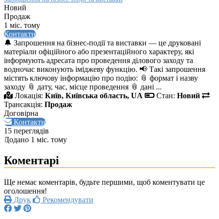
Новий
Продаж
1 міс. тому
Контакти
🔔 Запрошення на бізнес-події та виставки — це друковані
матеріали офіційного або презентаційного характеру, які
інформують адресата про проведення ділового заходу та
водночас виконують іміджеву функцію. 📢 Такі запрошення
містять ключову інформацію про подію: 📎 формат і назву
заходу 📎 дату, час, місце проведення 📎 дані ...
Локація:
Київ, Київська область, UA
Стан:
Новий
Трансакція:
Продаж
Договірна
Контакти
15 переглядів
Додано 1 міс. тому
Коментарі
Ще немає коментарів, будьте першими, щоб коментувати це
оголошення!
Друк
Рекомендувати