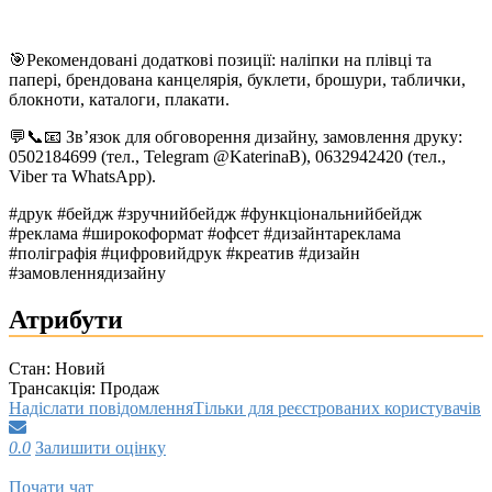
🎯Рекомендовані додаткові позиції: наліпки на плівці та
папері, брендована канцелярія, буклети, брошури, таблички,
блокноти, каталоги, плакати.
💬📞📧 Зв’язок для обговорення дизайну, замовлення друку:
0502184699 (тел., Telegram @KaterinaB), 0632942420 (тел.,
Viber та WhatsApp).
#друк #бейдж #зручнийбейдж #функціональнийбейдж
#реклама #широкоформат #офсет #дизайнтареклама
#поліграфія #цифровийдрук #креатив #дизайн
#замовленнядизайну
Атрибути
Стан:
Новий
Трансакція:
Продаж
Надіслати повідомлення
Тільки для реєстрованих користувачів
0.0
Залишити оцінку
Почати чат