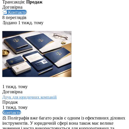
Трансакція:
Продаж
Договірна
Контакти
8 переглядів
Додано 1 тижд. тому
1 тижд. тому
Договірна
Друк для юридичних компаній
Продаж
1 тижд. тому
Контакти
⚖️ Поліграфія вже багато років є одним із ефективних ділових
інструментів. У юридичній сфері вона також має велике
значення і часто використовується для корпоративних та