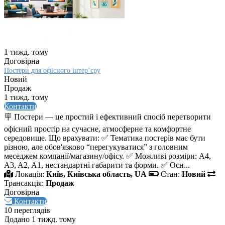
1 тижд. тому
Договірна
Постери для офісного інтер’єру
Новий
Продаж
1 тижд. тому
Контакти
🪧 Постери — це простий і ефективний спосіб перетворити
офісний простір на сучасне, атмосферне та комфортне
середовище. Що врахувати: ✅ Тематика постерів має бути
різною, але обов'язково “перегукуватися” з головним
меседжем компанії/магазину/офісу. ✅ Можливі розміри: A4,
A3, A2, A1, нестандартні габарити та форми. ✅ Осн...
Локація:
Київ, Київська область, UA
Стан:
Новий
Трансакція:
Продаж
Договірна
Контакти
10 переглядів
Додано 1 тижд. тому