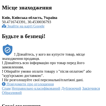
Місце знаходження
Київ, Київська область, Україна
50.4716743391, 30.4530036793
Знайти на карті Google
Будьте в безпеці!
!
Дізнайтесь, у кого ви купуєте товар, місце
знаходження продавця.
!
Дізнайтесь всю інформацію про товар перед його
замовленням.
!
Обирайте умови оплати товару з "після оплатою" або
"кур'єрською доставкою".
!
Не розголошуйте свої персональні/платіжні дані.
Повідомити про оголошення
Спам
Неправильно класифікований
Дублюючий
Закінчився
Образливий
Схожі оголошення