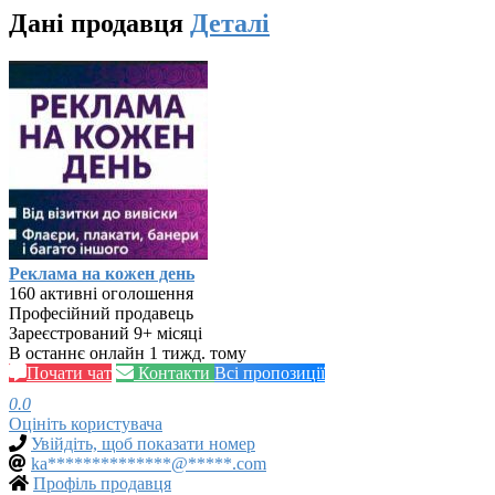
Дані продавця
Деталі
Реклама на кожен день
160 активні оголошення
Професійний продавець
Зареєстрований 9+ місяці
В останнє онлайн 1 тижд. тому
Почати чат
Контакти
Всі пропозиції
0.0
Оцініть користувача
Увійдіть, щоб показати номер
ka**************@*****.com
Профіль продавця