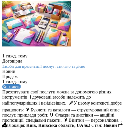
1 тижд. тому
Договірна
Засоби для презентації послуг: стильно та дієво
Новий
Продаж
1 тижд. тому
Контакти
Презентувати свої послуги можна за допомогою різних
інструментів. І друковані засоби належить до
найпопулярніших і найдієвіших. 🖋️У цьому контексті добре
працюють: 🔰 Буклети та каталоги — структурований опис
послуг, приклади робіт. 🔰 Флаєри та листівки — акційні
пропозиції, спеціальні пакети. 🔰 Візитки — персоналізова...
Локація:
Київ, Київська область, UA
Стан:
Новий