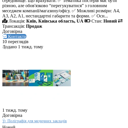
середовище. Що врахувати: ✅ Тематика постерів має бути
різною, але обов'язково “перегукуватися” з головним
меседжем компанії/магазину/офісу. ✅ Можливі розміри: A4,
A3, A2, A1, нестандартні габарити та форми. ✅ Осн...
Локація:
Київ, Київська область, UA
Стан:
Новий
Трансакція:
Продаж
Договірна
Контакти
10 переглядів
Додано 1 тижд. тому
1 тижд. тому
Договірна
🩺 Поліграфія для медичних закладів
Новий