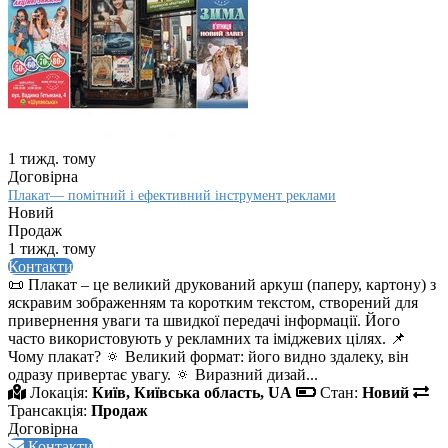
1 тижд. тому
Договірна
Плакат— помітний і ефективний інструмент реклами
Новий
Продаж
1 тижд. тому
Контакти
📜 Плакат – це великий друкований аркуш (паперу, картону) з
яскравим зображенням та коротким текстом, створений для
привернення уваги та швидкої передачі інформації. Його
часто використовують у рекламних та іміджевих цілях. 📌
Чому плакат? 🔅 Великий формат: його видно здалеку, він
одразу привертає увагу. 🔅 Виразний дизай...
Локація:
Київ, Київська область, UA
Стан:
Новий
Трансакція:
Продаж
Договірна
Контакти