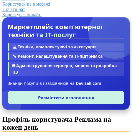
Користувач не в мережі
Почати чат
Користувач онлайн
Маркетплейс комп'ютерної
техніки
та IT-послуг
💻 Техніка, комплектуючі та аксесуари
🔧 Ремонт, налаштування та IT-підтримка
🌐 Адміністрування серверів, мереж та розробка
ПЗ
Знайди покупців і замовників на
Devisell.com
Розмістити оголошення
Профіль користувача Реклама на
кожен день