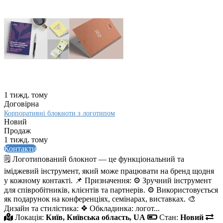
1 тижд. тому
Договірна
Корпоративні блокноти з логотипом
Новий
Продаж
1 тижд. тому
Контакти
🗒️ Логотипований блокнот — це функціональний та
іміджевий інструмент, який може працювати на бренд щодня
у кожному контакті. 📌 Призначення: ⚙️ Зручний інструмент
для співробітників, клієнтів та партнерів. ⚙️ Використовується
як подарунок на конференціях, семінарах, виставках. 🎨
Дизайн та стилістика: ❖ Обкладинка: логот...
Локація:
Київ, Київська область, UA
Стан:
Новий