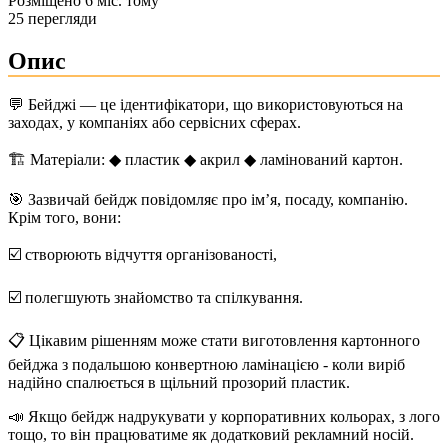
Розміщено 6 міс. тому
25 перегляди
Опис
💬 Бейджі — це ідентифікатори, що використовуються на
заходах, у компаніях або сервісних сферах.
🏗️ Матеріали: ◆ пластик ◆ акрил ◆ ламінований картон.
🎯 Зазвичай бейдж повідомляє про ім’я, посаду, компанію.
Крім того, вони:
☑️ створюють відчуття організованості,
☑️ полегшують знайомство та спілкування.
📋 Цікавим рішенням може стати виготовлення картонного
бейджа з подальшою конвертною ламінацією - коли виріб
надійно спалюється в щільний прозорий пластик.
📣 Якщо бейдж надрукувати у корпоративних кольорах, з лого
тощо, то він працюватиме як додатковий рекламний носій.