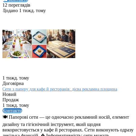
12 переглядів
Додано 1 тижд. тому
1 тижд. тому
Договірна
Сети з паперу для кафе й ресторанів: дієва рекламна площина
Новий
Продаж
1 тижд. тому
Контакти
🍽️ Паперові сети — це одночасно рекламний носій, елемент
дизайну та гігієнічний інструмент, який щодня
використовується у кафе й ресторанах. Сети виконують одразу
декілька функцій. ❖ Інформативність: сети можуть