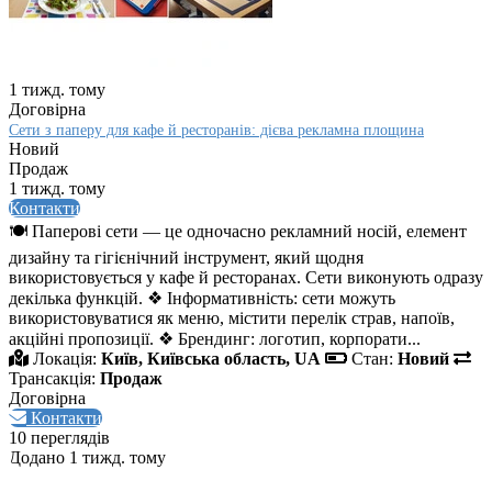
1 тижд. тому
Договірна
Сети з паперу для кафе й ресторанів: дієва рекламна площина
Новий
Продаж
1 тижд. тому
Контакти
🍽️ Паперові сети — це одночасно рекламний носій, елемент
дизайну та гігієнічний інструмент, який щодня
використовується у кафе й ресторанах. Сети виконують одразу
декілька функцій. ❖ Інформативність: сети можуть
використовуватися як меню, містити перелік страв, напоїв,
акційні пропозиції. ❖ Брендинг: логотип, корпорати...
Локація:
Київ, Київська область, UA
Стан:
Новий
Трансакція:
Продаж
Договірна
Контакти
10 переглядів
Додано 1 тижд. тому