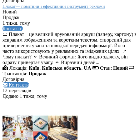
Договірна
Плакат— помітний і ефективний інструмент реклами
Новий
Продаж
1 тижд. тому
Контакти
📜 Плакат – це великий друкований аркуш (паперу, картону) з
яскравим зображенням та коротким текстом, створений для
привернення уваги та швидкої передачі інформації. Його
часто використовують у рекламних та іміджевих цілях. 📌
Чому плакат? 🔅 Великий формат: його видно здалеку, він
одразу привертає увагу. 🔅 Виразний дизай...
Локація:
Київ, Київська область, UA
Стан:
Новий
Трансакція:
Продаж
Договірна
Контакти
12 переглядів
Додано 1 тижд. тому