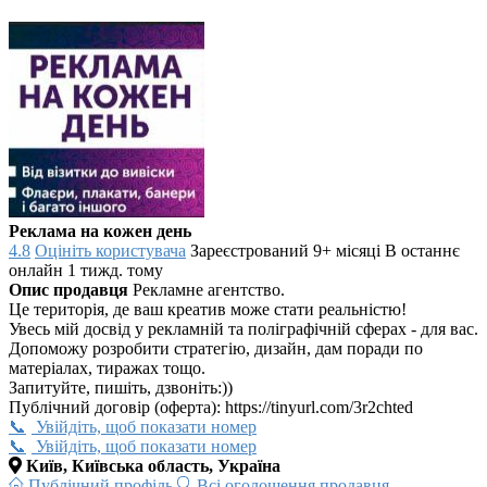
Реклама на кожен день
4.8
Оцініть користувача
Зареєстрований 9+ місяці
В останнє
онлайн 1 тижд. тому
Опис продавця
Рекламне агентство.
Це територія, де ваш креатив може стати реальністю!
Увесь мій досвід у рекламній та поліграфічній сферах - для вас.
Допоможу розробити стратегію, дизайн, дам поради по
матеріалах, тиражах тощо.
Запитуйте, пишіть, дзвоніть:))
Публічний договір (оферта): https://tinyurl.com/3r2chted
Увійдіть, щоб показати номер
Увійдіть, щоб показати номер
Київ, Київська область, Україна
Публічний профіль
Всі оголошення продавця