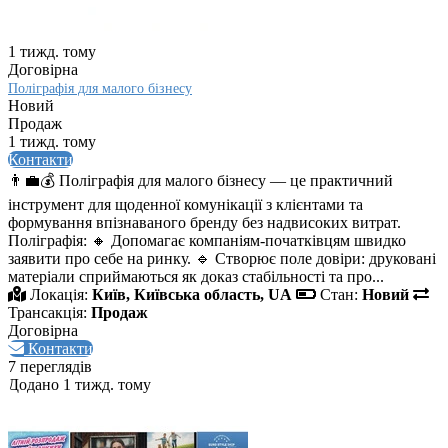
1 тижд. тому
Договірна
Поліграфія для малого бізнесу
Новий
Продаж
1 тижд. тому
Контакти
👨‍💼💰 Поліграфія для малого бізнесу — це практичний
інструмент для щоденної комунікації з клієнтами та
формування впізнаваного бренду без надвисоких витрат.
Поліграфія: 🔸 Допомагає компаніям-початківцям швидко
заявити про себе на ринку. 🔹 Створює поле довіри: друковані
матеріали сприймаються як доказ стабільності та про...
Локація:
Київ, Київська область, UA
Стан:
Новий
Трансакція:
Продаж
Договірна
Контакти
7 переглядів
Додано 1 тижд. тому