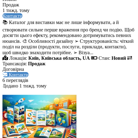
Продаж
1 тижд. тому
Контакти
📚 Каталог для виставки має не лише інформувати, а й
створювати сильне перше враження про бренд чи подію. Щоб
досягти цього ефекту, рекомендовано дотримуватись певних
нюансів. 🎨 Особливості дизайну ➢ Структурованість: чіткий
поділ на розділи (продукти, послуги, приклади, контакти),
щоб швидко знаходити потрібне. ➢ Візуа...
Локація:
Київ, Київська область, UA
Стан:
Новий
Трансакція:
Продаж
Договірна
Контакти
6 переглядів
Додано 1 тижд. тому