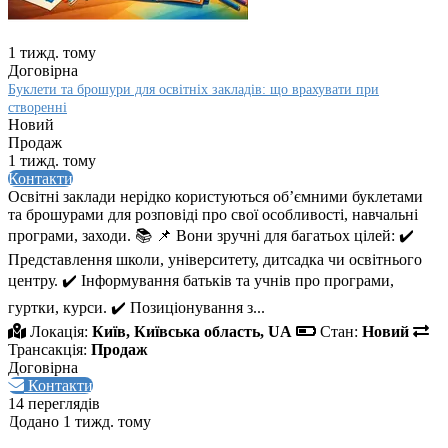
1 тижд. тому
Договірна
Буклети та брошури для освітніх закладів: що врахувати при
створенні
Новий
Продаж
1 тижд. тому
Контакти
Освітні заклади нерідко користуються об’ємними буклетами
та брошурами для розповіді про свої особливості, навчальні
програми, заходи. 📚 📌 Вони зручні для багатьох цілей: ✔️
Представлення школи, університету, дитсадка чи освітнього
центру. ✔️ Інформування батьків та учнів про програми,
гуртки, курси. ✔️ Позиціонування з...
Локація:
Київ, Київська область, UA
Стан:
Новий
Трансакція:
Продаж
Договірна
Контакти
14 переглядів
Додано 1 тижд. тому