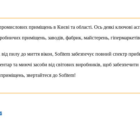
омислових приміщень в Києві та області. Ось деякі ключові асп
робничих приміщень, заводів, фабрик, майстерень, гіпермаркетів
і від пилу до миття вікон, Sofitem забезпечує повний спектр при
ентар та миючі засоби від світових виробників, щоб забезпечити 
риміщень, звертайтеся до Sofitem!