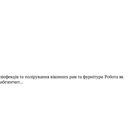
зінфекція та полірування віконних рам та фурнітури Робота як
абезпечит...