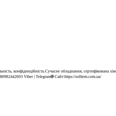
ність, конфіденційність.Сучасне обладнання, сертифікована хімі
982442693 Viber | Telegram🌐 Сайт:https://sofitem.com.ua/