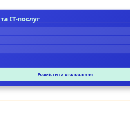
та IT-послуг
Розмістити оголошення