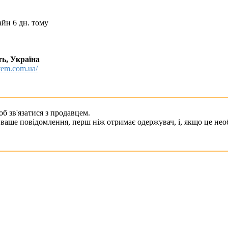
айн 6 дн. тому
ь, Україна
item.com.ua/
б зв'язатися з продавцем.
ваше повідомлення, перш ніж отримає одержувач, і, якщо це необ