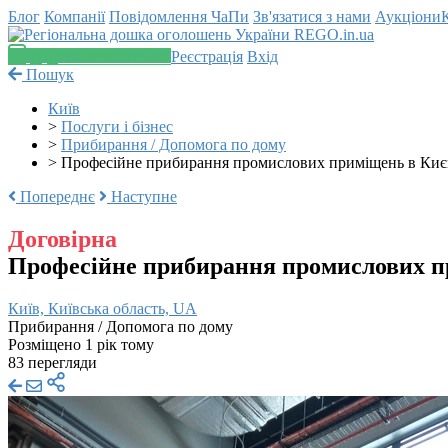
Блог
Компанії
Повідомлення
ЧаПи
Зв'язатися з нами
Аукціони
Додати оголошення
Реєстрація
Вхід
Пошук
Київ
>
Послуги і бізнес
>
Прибирання / Допомога по дому
>
Професійне прибирання промислових приміщень в Києві
Попереднє
Наступне
Договірна
Професійне прибирання промислових пр
Київ, Київська область, UA
Прибирання / Допомога по дому
Розміщено 1 рік тому
83 перегляди