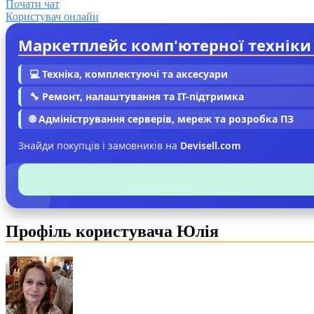
Почати чат
Користувач онлайн
Маркетплейс комп'ютерної техніки
💻 Техніка, комплектуючі та аксесуари
🔧 Ремонт, налаштування та IT-підтримка
🌐 Адміністрування серверів, мереж та розробка ПЗ
Знайди покупців і замовників на
Devisell.com
Профіль користувача Юлія