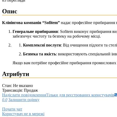
83 перегляди
Опис
Клінінгова компанія “Sofitem”
надає професійне прибирання пр
Генеральне прибирання
: Sofitem виконує прибирання ви
забезпечує чистоту та безпеку на робочому місці.
Комплексні послуги
: Від очищення підлоги та стел
Безпека та якість
: використовують спеціальний інв
Якщо вам потрібне професійне прибирання промислових п
Атрибути
Стан:
Не вказано
Трансакція:
Продаж
Надіслати повідомлення
Тільки для реєстрованих користувачів
0.0
Залишити оцінку
Почати чат
Користувач не в мережі