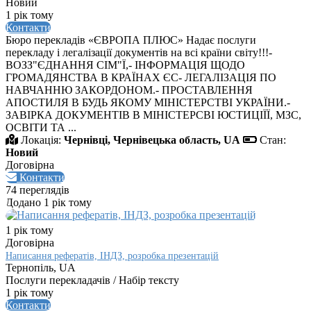
Новий
1 рік тому
Контакти
Бюро перекладів «ЄВРОПА ПЛЮС» Надає послуги
перекладу і легалізації документів на всі країни світу!!!-
ВОЗЗ"ЄДНАННЯ СІМ"Ї,- ІНФОРМАЦІЯ ЩОДО
ГРОМАДЯНСТВА В КРАЇНАХ ЄС- ЛЕГАЛІЗАЦІЯ ПО
НАВЧАННЮ ЗАКОРДОНОМ.- ПРОСТАВЛЕННЯ
АПОСТИЛЯ В БУДЬ ЯКОМУ МІНІСТЕРСТВІ УКРАЇНИ.-
ЗАВІРКА ДОКУМЕНТІВ В МІНІСТЕРСВІ ЮСТИЦІЇЇ, МЗС,
ОСВІТИ ТА ...
Локація:
Чернівці, Чернівецька область, UA
Стан:
Новий
Договірна
Контакти
74 переглядів
Додано 1 рік тому
1 рік тому
Договірна
Написання рефератів, ІНДЗ, розробка презентацій
Тернопіль, UA
Послуги перекладачів / Набір тексту
1 рік тому
Контакти