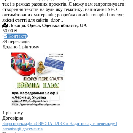
так і в рамках разових проєктів. Я можу вам запропонувати:
створення текстів на будь-яку тематику; написання SEO-
оптимізованих матеріалів; розробка описів товарів і послуг;
якісні статті для сайтів, блог...
Локація:
Одеса, Одеська область, UA
50.00 ₴
Контакти
39 переглядів
Додано 1 рік тому
1 рік тому
Договірна
Бюро перекладів «ЄВРОПА ПЛЮС» Надає послуги перекладу і
легалізації документів