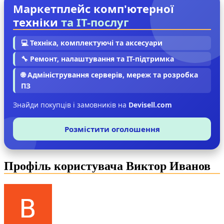
Маркетплейс комп'ютерної
техніки
та IT-послуг
💻 Техніка, комплектуючі та аксесуари
🔧 Ремонт, налаштування та IT-підтримка
🌐 Адміністрування серверів, мереж та розробка
ПЗ
Знайди покупців і замовників на
Devisell.com
Розмістити оголошення
Профіль користувача Виктор Иванов