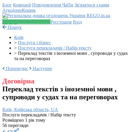
Блог
Компанії
Повідомлення
ЧаПи
Зв'язатися з нами
Аукціони
Кошик
Додати оголошення
Реєстрація
Вхід
Пошук
Київ
>
Послуги і бізнес
>
Послуги перекладачів / Набір тексту
>
Переклад текстів з іноземноі мови , супроводи у судах
та на переговорах
Попереднє
Наступне
Договірна
Переклад текстів з іноземноі мови ,
супроводи у судах та на переговорах
Київ, Київська область, UA
Послуги перекладачів / Набір тексту
Розміщено 1 рік тому
56 перегляди