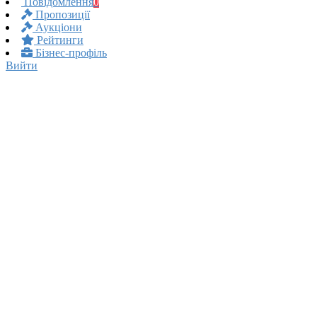
Повідомлення
0
Пропозиції
Аукціони
Рейтинги
Бізнес-профіль
Вийти