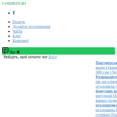
СОЦМЕРЕЖІ
Пошук
Додайте оголошення
ЧаПи
Блог
Компанії
Чат
Увійдіть, щоб почати чат
Вхід
Партнерська 
користувача!
300 грн (Дета
Розвивайте св
рік ви отрима
оголошень та 
бонусних кош
вигідний Паке
ваших позицій
оголошень!
Р
оголошень і з
сторінці Плат