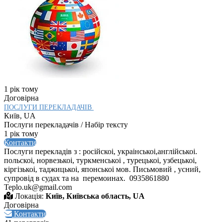
1 рік тому
Договірна
ПОСЛУГИ ПЕРЕКЛАДАЧІВ
Київ, UA
Послуги перекладачів / Набір тексту
1 рік тому
Контакти
Послуги перекладів з : російскоі, украінськоі,англійськоі.
польскоі, норвезькоі, туркменськоі , турецькоі, узбецькоі,
кіргізькоі, таджицькоі, японськоі мов. Письмовий , усний,
супровід в судах та на перемоинах. 0935861880
Teplo.uk@gmail.com
Локація:
Київ, Київська область, UA
Договірна
Контакти