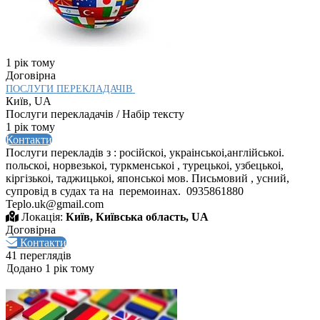
1 рік тому
Договірна
ПОСЛУГИ ПЕРЕКЛАДАЧІВ
Київ, UA
Послуги перекладачів / Набір тексту
1 рік тому
Контакти
Послуги перекладів з : російскоі, украінськоі,англійськоі.
польскоі, норвезькоі, туркменськоі , турецькоі, узбецькоі,
кіргізькоі, таджицькоі, японськоі мов. Письмовий , усний,
супровід в судах та на перемоинах. 0935861880
Teplo.uk@gmail.com
Локація:
Київ, Київська область, UA
Договірна
Контакти
41 переглядів
Додано 1 рік тому