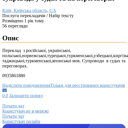
Київ, Київська область, UA
Послуги перекладачів / Набір тексту
Розміщено 1 рік тому
56 перегляди
Опис
Переклад з російськоі, украінськоі,
польськоі,норвежськоі,турецькоі,туркменськоі,узбецькоі,киргізьк
таджицькоі,туркменськоі,японськоі мов. Супроводи в судах та
переговорах.
0935861880
Надіслати повідомлення
Тільки для реєстрованих користувачів
0.0
Залишити оцінку
Почати чат
Користувач не в мережі
Почати чат
Користувач онлайн