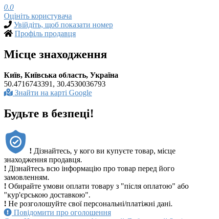
0.0
Оцініть користувача
Увійдіть, щоб показати номер
Профіль продавця
Місце знаходження
Київ, Київська область, Україна
50.4716743391, 30.4530036793
Знайти на карті Google
Будьте в безпеці!
!
Дізнайтесь, у кого ви купуєте товар, місце
знаходження продавця.
!
Дізнайтесь всю інформацію про товар перед його
замовленням.
!
Обирайте умови оплати товару з "після оплатою" або
"кур'єрською доставкою".
!
Не розголошуйте свої персональні/платіжні дані.
Повідомити про оголошення