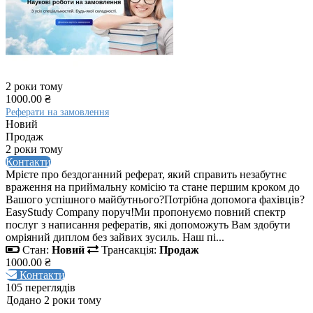
2 роки тому
1000.00 ₴
Реферати на замовлення
Новий
Продаж
2 роки тому
Контакти
Мрієте про бездоганний реферат, який справить незабутнє
враження на приймальну комісію та стане першим кроком до
Вашого успішного майбутнього?Потрібна допомога фахівців?
EasyStudy Company поруч!Ми пропонуємо повний спектр
послуг з написання рефератів, які допоможуть Вам здобути
омріяний диплом без зайвих зусиль. Наш пі...
Стан:
Новий
Трансакція:
Продаж
1000.00 ₴
Контакти
105 переглядів
Додано 2 роки тому