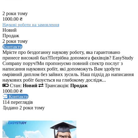
2 роки тому
1000.00 ₴
Наукові роботи на замовлення
Новий
Продаж
2 роки тому
Контакти
Мрієте про бездоганну наукову роботу, яка гарантовано
принесе високий бал?Потрібна допомога фахівців? EasyStudy
Company поруч!Ми пропонуємо повний спектр послуг з
написання наукових робіт, які допоможуть Вам здобути
омріяний диплом без зайвих зусиль. Наш підхід до написання
наукових робіт базується на глибокому дослідж...
Стан:
Новий
Трансакція:
Продаж
1000.00 ₴
Контакти
114 переглядів
Додано 2 роки тому