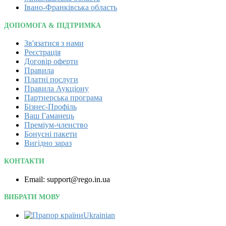
Івано-Франківська область
ДОПОМОГА & ПІДТРИМКА
Зв'язатися з нами
Реєстрація
Договір оферти
Правила
Платні послуги
Правила Аукціону
Партнерська програма
Бізнес-Профіль
Ваш Гаманець
Преміум-членство
Бонусні пакети
Вигідно зараз
КОНТАКТИ
Email: support@rego.in.ua
ВИБРАТИ МОВУ
Ukrainian‎