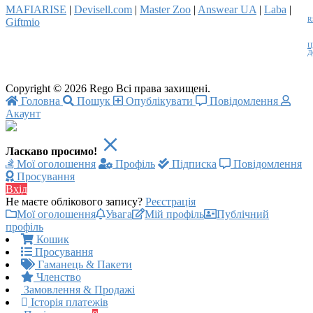
MAFIARISE
|
Devisell.com
|
Master Zoo
|
Answear UA
|
Laba
|
R
Giftmio
Ц
Д
Copyright © 2026 Rego Всі права захищені.
Головна
Пошук
Опублікувати
Повідомлення
Акаунт
Ласкаво просимо!
Мої оголошення
Профіль
Підписка
Повідомлення
Просування
Вхід
Не маєте облікового запису?
Реєстрація
Мої оголошення
Увага
Мій профіль
Публічний
профіль
Кошик
Просування
Гаманець & Пакети
Членство
Замовлення & Продажі
Історія платежів