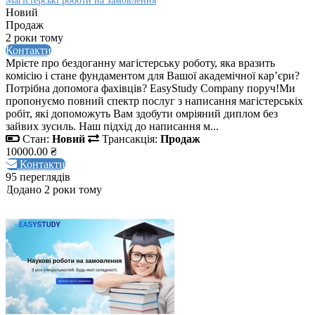
Магістерські роботи на замовлення
Новий
Продаж
2 роки тому
Контакти
Мрієте про бездоганну магістерську роботу, яка вразить
комісію і стане фундаментом для Вашої академічної кар’єри?
Потрібна допомога фахівців? EasyStudy Company поруч!Ми
пропонуємо повний спектр послуг з написання магістерськіх
робіт, які допоможуть Вам здобути омріяний диплом без
зайвих зусиль. Наш підхід до написання м...
Стан:
Новий
Трансакція:
Продаж
10000.00 ₴
Контакти
95 переглядів
Додано 2 роки тому