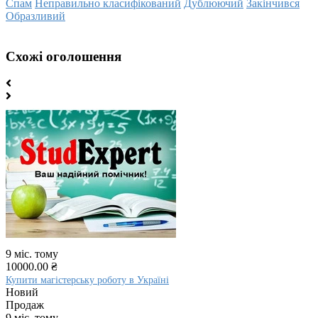
Спам
Неправильно класифікований
Дублюючий
Закінчився
Образливий
Схожі оголошення
9 міс. тому
10000.00 ₴
Купити магістерську роботу в Україні
Новий
Продаж
9 міс. тому