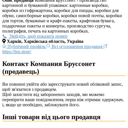
Опис продавця
Компания Бруссонет - производство
картонной и бумажной упаковки: картонные коробки,
коробки из гофрокартона, коробки для пиццы, коробки для
обуви, самосборные коробки, коробки новой почты, коробки
для тортов, бумажные и крафт-пакеты, крафтовая бумага,
подарочные пакеты и конверты, производство сургуча,
полиграфия, печать на картонных коробках.
Увійдіть, щоб показати номер
Харків, Харківська область, Україна
Публічний профіль
Всі оголошення продавця
https://bru.store/
Контакт Компания Бруссонет
(продавець)
Ви повинні увійти або зареєструвати новий обліковий запис,
щоб зв'язатися з продавцем.
Щоб захистити від заборонених заходів, ми можемо
перевірити ваше повідомлення, перш ніж отримає одержувач,
і, якщо це необхідно, заблокувати його.
Інші товари від цього продавця