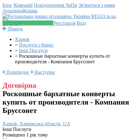
Блог
Компанії
Повідомлення
ЧаПи
Зв'язатися з нами
Аукціони
Кошик
Додати оголошення
Реєстрація
Вхід
Пошук
Харків
>
Послуги і бізнес
>
Інші Послуги
>
Роскошные бархатные конверты купить от
производителя - Компания Бруссонет
Попереднє
Наступне
Договірна
Роскошные бархатные конверты
купить от производителя - Компания
Бруссонет
Харків, Харківська область, UA
Інші Послуги
Розміщено 1 рік тому