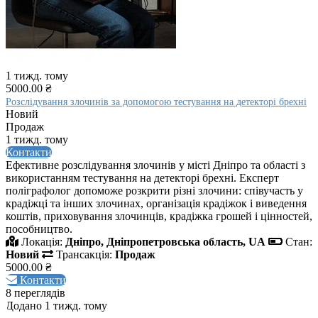
1 тижд. тому
5000.00 ₴
Розслідування злочинів за допомогою тестування на детекторі брехні
Новий
Продаж
1 тижд. тому
Контакти
Ефективне розслідування злочинів у місті Дніпро та області з
використанням тестування на детекторі брехні. Експерт
поліграфолог допоможе розкрити різні злочини: співучасть у
крадіжці та інших злочинах, організація крадіжок і виведення
коштів, приховування злочинців, крадіжка грошей і цінностей,
пособництво.
Локація:
Дніпро, Дніпропетровська область, UA
Стан:
Новий
Трансакція:
Продаж
5000.00 ₴
Контакти
8 переглядів
Додано 1 тижд. тому