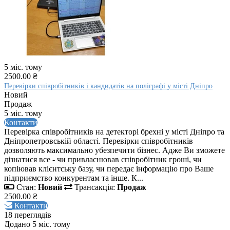
5 міс. тому
2500.00 ₴
Перевірки співробітників і кандидатів на поліграфі у місті Дніпро
Новий
Продаж
5 міс. тому
Контакти
Перевірка співробітників на детекторі брехні у місті Дніпро та
Дніпропетровській області. Перевірки співробітників
дозволяють максимально убезпечити бізнес. Адже Ви зможете
дізнатися все - чи привласнював співробітник гроші, чи
копіював клієнтську базу, чи передає інформацію про Ваше
підприємство конкурентам та інше. К...
Стан:
Новий
Трансакція:
Продаж
2500.00 ₴
Контакти
18 переглядів
Додано 5 міс. тому