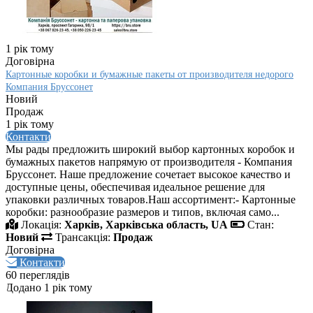
1 рік тому
Договірна
Картонные коробки и бумажные пакеты от производителя недорого
Компания Бруссонет
Новий
Продаж
1 рік тому
Контакти
Мы рады предложить широкий выбор картонных коробок и
бумажных пакетов напрямую от производителя - Компания
Бруссонет. Наше предложение сочетает высокое качество и
доступные цены, обеспечивая идеальное решение для
упаковки различных товаров.Наш ассортимент:- Картонные
коробки: разнообразие размеров и типов, включая само...
Локація:
Харків, Харківська область, UA
Стан:
Новий
Трансакція:
Продаж
Договірна
Контакти
60 переглядів
Додано 1 рік тому