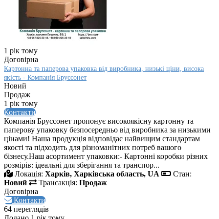
1 рік тому
Договірна
Картонна та паперова упаковка від виробника, низькі ціни, висока
якість - Компанія Бруссонет
Новий
Продаж
1 рік тому
Контакти
Компанія Бруссонет пропонує високоякісну картонну та
паперову упаковку безпосередньо від виробника за низькими
цінами! Наша продукція відповідає найвищим стандартам
якості та підходить для різноманітних потреб вашого
бізнесу.Наш асортимент упаковки:- Картонні коробки різних
розмірів: ідеальні для зберігання та транспор...
Локація:
Харків, Харківська область, UA
Стан:
Новий
Трансакція:
Продаж
Договірна
Контакти
64 переглядів
Додано 1 рік тому