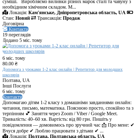
суміші. Виробляємо виливки різних марок сталі та чавуну з
необхідним хімічним складом. М...
Локація:
Кам'янське, Дніпропетровська область, UA
Стан:
Новий
Трансакція:
Продаж
Договірна
Контакти
19 переглядів
Додано 5 міс. тому
6 міс. тому
80.00 ₴
Допомога з уроками 1-2 клас онлайн | Репетитор для молодших
школярів
Полтава, UA
Інші Послуги
6 міс. тому
Контакти
Допомагаю дітям 1-2 класу з домашніми завданнями онлайн:
читання, письмо, математика. Пояснюю просто, спокійно та з
терпінням 💕 Заняття через Zoom / Viber / Google Meet.
Тривалість: 40–60 хв. Вартість: від 80 грн. Пишіть у
повідомлення — домовимось про зручний час 📩 Про мене: ✔
Вчуся добре ✔ Люблю працювати з дітьми ✔ ...
Локація:
Полтава, Полтавська область, UA