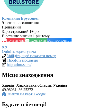
Компания Бруссонет
9 активні оголошення
Приватний
Зареєстрований 1+ рік
В останнє онлайн 1 рік тому
Почати чат
Контакти
Всі пропозиції
0.0
Оцініть користувача
Увійдіть, щоб показати номер
Профіль продавця
https://bru.store/
Місце знаходження
Харків, Харківська область, Україна
49.98081, 36.25272
Знайти на карті Google
Будьте в безпеці!