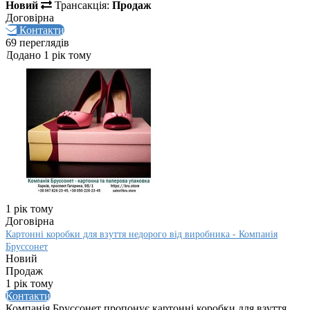
Новий
Трансакція:
Продаж
Договірна
Контакти
69 переглядів
Додано 1 рік тому
1 рік тому
Договірна
Картонні коробки для взуття недорого від виробника - Компанія
Бруссонет
Новий
Продаж
1 рік тому
Контакти
Компанія Бруссонет пропонує картонні коробки для взуття