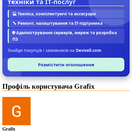
техніки
та IT-послуг
💻 Техніка, комплектуючі та аксесуари
🔧 Ремонт, налаштування та IT-підтримка
🌐 Адміністрування серверів, мереж та розробка
ПЗ
Знайди покупців і замовників на
Devisell.com
Розмістити оголошення
Профіль користувача Grafix
Grafix