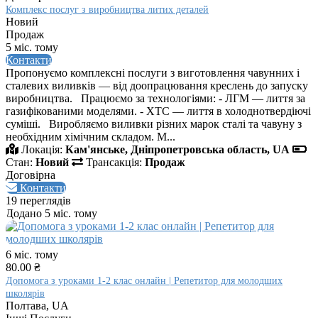
Комплекс послуг з виробництва литих деталей
Новий
Продаж
5 міс. тому
Контакти
Пропонуємо комплексні послуги з виготовлення чавунних і
сталевих виливків — від доопрацювання креслень до запуску
виробництва. Працюємо за технологіями: - ЛГМ — лиття за
газифікованими моделями. - ХТС — лиття в холоднотвердіючі
суміші. Виробляємо виливки різних марок сталі та чавуну з
необхідним хімічним складом. М...
Локація:
Кам'янське, Дніпропетровська область, UA
Стан:
Новий
Трансакція:
Продаж
Договірна
Контакти
19 переглядів
Додано 5 міс. тому
6 міс. тому
80.00 ₴
Допомога з уроками 1-2 клас онлайн | Репетитор для молодших
школярів
Полтава, UA