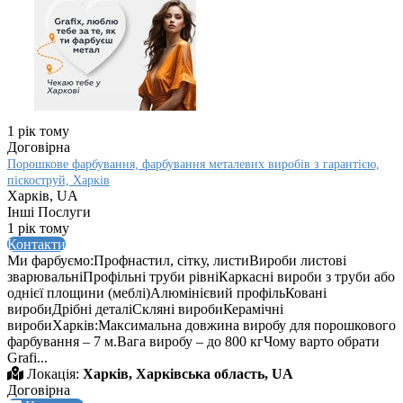
1 рік тому
Договірна
Порошкове фарбування, фарбування металевих виробів з гарантією,
піскоструй, Харків
Харків, UA
Інші Послуги
1 рік тому
Контакти
Ми фарбуємо:Профнастил, сітку, листиВироби листові
зварювальніПрофільні труби рівніКаркасні вироби з труби або
однієї площини (меблі)Алюмінієвий профільКовані
виробиДрібні деталіСкляні виробиКерамічні
виробиХарків:Максимальна довжина виробу для порошкового
фарбування – 7 м.Вага виробу – до 800 кгЧому варто обрати
Grafi...
Локація:
Харків, Харківська область, UA
Договірна