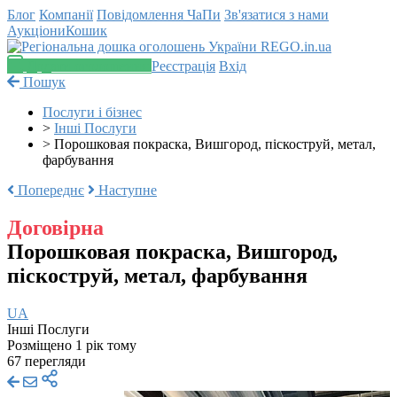
Блог
Компанії
Повідомлення
ЧаПи
Зв'язатися з нами
Аукціони
Кошик
Додати оголошення
Реєстрація
Вхід
Пошук
Послуги і бізнес
>
Інші Послуги
>
Порошковая покраска, Вишгород, піскоструй, метал,
фарбування
Попереднє
Наступне
Договірна
Порошковая покраска, Вишгород,
піскоструй, метал, фарбування
UA
Інші Послуги
Розміщено 1 рік тому
67 перегляди