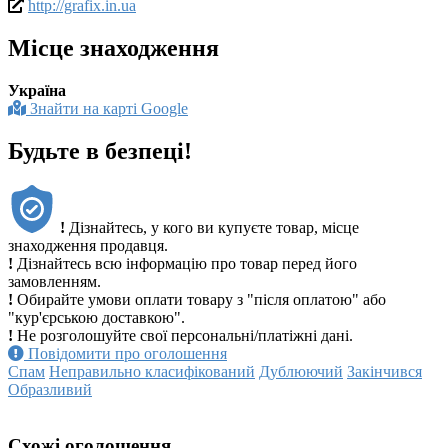
http://grafix.in.ua
Місце знаходження
Україна
Знайти на карті Google
Будьте в безпеці!
!
Дізнайтесь, у кого ви купуєте товар, місце
знаходження продавця.
!
Дізнайтесь всю інформацію про товар перед його
замовленням.
!
Обирайте умови оплати товару з "після оплатою" або
"кур'єрською доставкою".
!
Не розголошуйте свої персональні/платіжні дані.
Повідомити про оголошення
Спам
Неправильно класифікований
Дублюючий
Закінчився
Образливий
Схожі оголошення