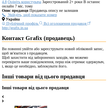
4.8
Оцініть користувача
Зареєстрований 2+ роки
В останнє
онлайн 7 міс. тому
Опис продавця
Продавець опису не залишив
Увійдіть, щоб показати номер
Україна
Публічний профіль
Всі оголошення продавця
http://grafix.in.ua
Контакт Grafix (продавець)
Ви повинні увійти або зареєструвати новий обліковий запис,
щоб зв'язатися з продавцем.
Щоб захистити від заборонених заходів, ми можемо
перевірити ваше повідомлення, перш ніж отримає одержувач,
і, якщо це необхідно, заблокувати його.
Інші товари від цього продавця
Інші товари від цього продавця