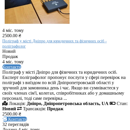
4 міс. тому
2500.00 ₴
Поліграф у місті Дніпро для юридичних та фізичних осіб -
поліграфолог
Новий
Продаж
4 міс. тому
Контакти
Поліграф у місті Дніпро для фізичних та юридичних осіб.
Експерт поліграфолог пропонує послуги у сфері перевірок на
поліграфі з виїздом по всій Дніпропетровській області у
зручний для замовника день і час. Якщо ви сумніваєтеся у
своїх членах сім'ї, колегах, співробітниках або у домашньому
персоналі, тоді саме перевірка ...
Локація:
Дніпро, Дніпропетровська область, UA
Стан:
Новий
Трансакція:
Продаж
2500.00 ₴
Контакти
32 переглядів
Додано 4 міс. тому