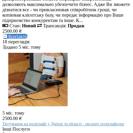
дозволяють максимально убезпечити бізнес. Адже Ви зможете
дізнатися все - чи привласнював співробітник гроші, чи
копіював клієнтську базу, чи передає інформацію про Ваше
підприємство конкурентам та інше. К...
Стан:
Новий
Трансакція:
Продаж
2500.00 ₴
Контакти
18 переглядів
Додано 5 міс. тому
5 міс. тому
2500.00 ₴
Тестування на поліграфі у Дніпрі та області - експерт поліграфолог
Інші Послуги