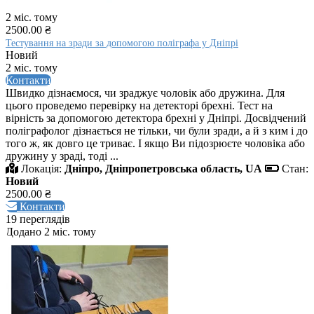
2 міс. тому
2500.00 ₴
Тестування на зради за допомогою поліграфа у Дніпрі
Новий
2 міс. тому
Контакти
Швидко дізнаємося, чи зраджує чоловік або дружина. Для
цього проведемо перевірку на детекторі брехні. Тест на
вірність за допомогою детектора брехні у Дніпрі. Досвідчений
поліграфолог дізнається не тільки, чи були зради, а й з ким і до
того ж, як довго це триває. І якщо Ви підозрюєте чоловіка або
дружину у зраді, тоді ...
Локація:
Дніпро, Дніпропетровська область, UA
Стан:
Новий
2500.00 ₴
Контакти
19 переглядів
Додано 2 міс. тому