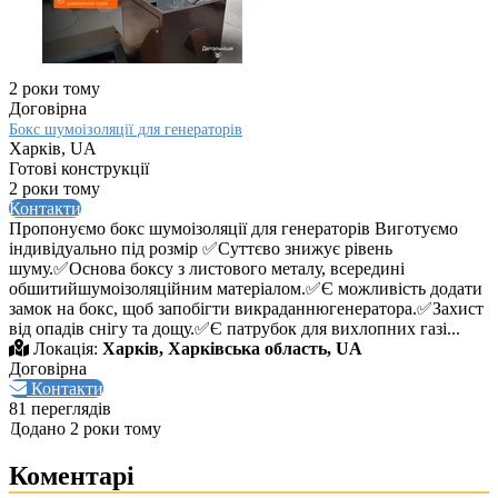
2 роки тому
Договірна
Бокс шумоізоляції для генераторів
Харків, UA
Готові конструкції
2 роки тому
Контакти
Пропонуємо бокс шумоізоляції для генераторів Виготуємо
індивідуально під розмір ✅Суттєво знижує рівень
шуму.✅Основа боксу з листового металу, всередині
обшитийшумоізоляційним матеріалом.✅Є можливість додати
замок на бокс, щоб запобігти викраданнюгенератора.✅Захист
від опадів снігу та дощу.✅Є патрубок для вихлопних газі...
Локація:
Харків, Харківська область, UA
Договірна
Контакти
81 переглядів
Додано 2 роки тому
Коментарі