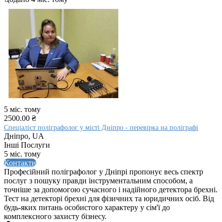
5 міс. тому
2500.00 ₴
Спеціаліст поліграфолог у місті Дніпро - перевірка на поліграфі
Дніпро, UA
Інші Послуги
5 міс. тому
Контакти
Професійний поліграфолог у Дніпрі пропонує весь спектр
послуг з пошуку правди інструментальним способом, а
точніше за допомогою сучасного і надійного детектора брехні.
Тест на детекторі брехні для фізичних та юридичних осіб. Від
будь-яких питань особистого характеру у сім'ї до
комплексного захисту бізнесу.