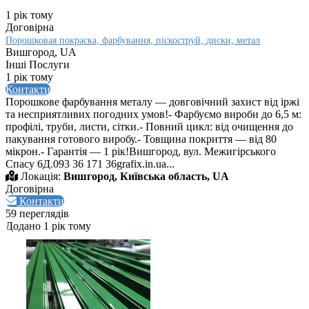
1 рік тому
Договірна
Порошковая покраска, фарбування, піскоструй, диски, метал
Вишгород, UA
Інші Послуги
1 рік тому
Контакти
Порошкове фарбування металу — довговічний захист від іржі
та несприятливих погодних умов!- Фарбуємо вироби до 6,5 м:
профілі, труби, листи, сітки.- Повний цикл: від очищення до
пакування готового виробу.- Товщина покриття — від 80
мікрон.- Гарантія — 1 рік!Вишгород, вул. Межигірського
Спасу 6Д.093 36 171 36grafix.in.ua...
Локація:
Вишгород, Київська область, UA
Договірна
Контакти
59 переглядів
Додано 1 рік тому