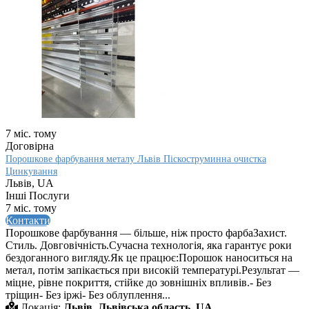
7 міс. тому
Договірна
Порошкове фарбування металу Львів Піскоструминна очистка
Цинкування
Львів, UA
Інші Послуги
7 міс. тому
Контакти
Порошкове фарбування — більше, ніж просто фарбаЗахист.
Стиль. Довговічність.Сучасна технологія, яка гарантує роки
бездоганного вигляду.Як це працює:Порошок наноситься на
метал, потім запікається при високій температурі.Результат —
міцне, рівне покриття, стійке до зовнішніх впливів.- Без
тріщин- Без іржі- Без облуплення...
Локація:
Львів, Львівська область, UA