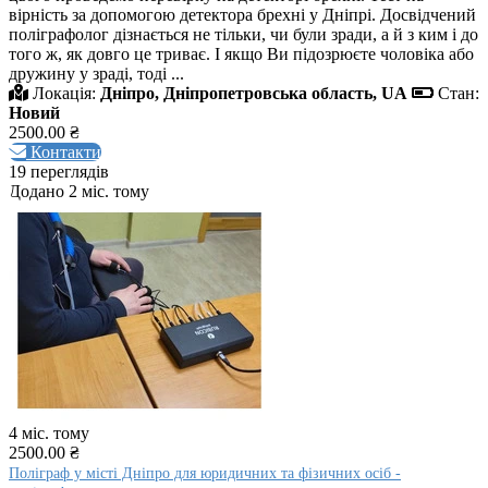
вірність за допомогою детектора брехні у Дніпрі. Досвідчений
поліграфолог дізнається не тільки, чи були зради, а й з ким і до
того ж, як довго це триває. І якщо Ви підозрюєте чоловіка або
дружину у зраді, тоді ...
Локація:
Дніпро, Дніпропетровська область, UA
Стан:
Новий
2500.00 ₴
Контакти
19 переглядів
Додано 2 міс. тому
4 міс. тому
2500.00 ₴
Поліграф у місті Дніпро для юридичних та фізичних осіб -