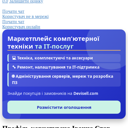
0.0
Залишити оцінку
Почати чат
Користувач не в мережі
Почати чат
Користувач онлайн
Маркетплейс комп'ютерної
техніки
та IT-послуг
💻 Техніка, комплектуючі та аксесуари
🔧 Ремонт, налаштування та IT-підтримка
🌐 Адміністрування серверів, мереж та розробка
ПЗ
Знайди покупців і замовників на
Devisell.com
Розмістити оголошення