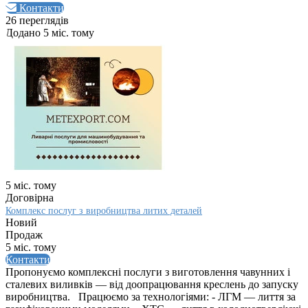
Контакти
26 переглядів
Додано 5 міс. тому
5 міс. тому
Договірна
Комплекс послуг з виробництва литих деталей
Новий
Продаж
5 міс. тому
Контакти
Пропонуємо комплексні послуги з виготовлення чавунних і
сталевих виливків — від доопрацювання креслень до запуску
виробництва. Працюємо за технологіями: - ЛГМ — лиття за