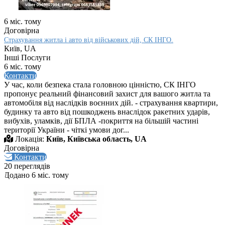
6 міс. тому
Договірна
Страхування житла і авто від військових дій, СК ІНГО.
Київ, UA
Інші Послуги
6 міс. тому
Контакти
У час, коли безпека стала головною цінністю, СК ІНГО
пропонує реальний фінансовий захист для вашого житла та
автомобіля від наслідків воєнних дій. - страхування квартири,
будинку та авто від пошкоджень внаслідок ракетних ударів,
вибухів, уламків, дії БПЛА -покриття на більшій частині
території України - чіткі умови дог...
Локація:
Київ, Київська область, UA
Договірна
Контакти
20 переглядів
Додано 6 міс. тому