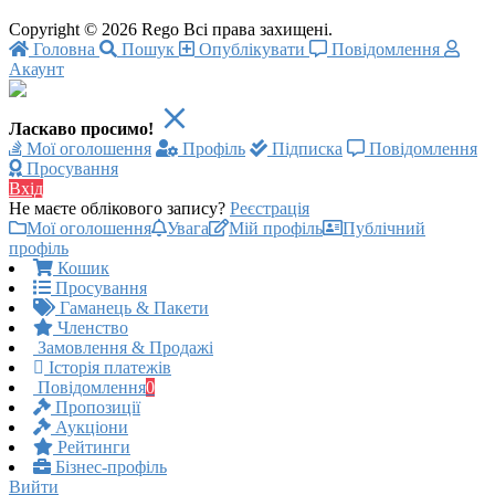
Copyright © 2026 Rego Всі права захищені.
Головна
Пошук
Опублікувати
Повідомлення
Акаунт
Ласкаво просимо!
Мої оголошення
Профіль
Підписка
Повідомлення
Просування
Вхід
Не маєте облікового запису?
Реєстрація
Мої оголошення
Увага
Мій профіль
Публічний
профіль
Кошик
Просування
Гаманець & Пакети
Членство
Замовлення & Продажі
Історія платежів
Повідомлення
0
Пропозиції
Аукціони
Рейтинги
Бізнес-профіль
Вийти