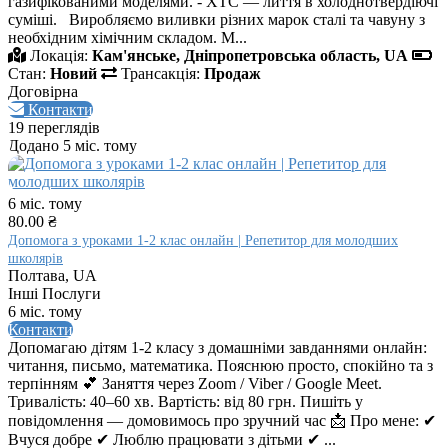
газифікованими моделями. - ХТС — лиття в холоднотвердіючі
суміші. Виробляємо виливки різних марок сталі та чавуну з
необхідним хімічним складом. М...
Локація:
Кам'янське, Дніпропетровська область, UA
Стан:
Новий
Трансакція:
Продаж
Договірна
Контакти
19 переглядів
Додано 5 міс. тому
6 міс. тому
80.00 ₴
Допомога з уроками 1-2 клас онлайн | Репетитор для молодших
школярів
Полтава, UA
Інші Послуги
6 міс. тому
Контакти
Допомагаю дітям 1-2 класу з домашніми завданнями онлайн:
читання, письмо, математика. Пояснюю просто, спокійно та з
терпінням 💕 Заняття через Zoom / Viber / Google Meet.
Тривалість: 40–60 хв. Вартість: від 80 грн. Пишіть у
повідомлення — домовимось про зручний час 📩 Про мене: ✔
Вчуся добре ✔ Люблю працювати з дітьми ✔ ...