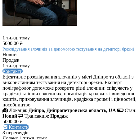
1 тижд. тому
5000.00 ₴
Розслідування злочинів за допомогою тестування на детекторі брехні
Новий
Продаж
1 тижд. тому
Контакти
Ефективне розслідування злочинів у місті Дніпро та області з
використанням тестування на детекторі брехні. Експерт
поліграфолог допоможе розкрити різні злочини: співучасть у
крадіжці та інших злочинах, організація крадіжок і виведення
коштів, приховування злочинців, крадіжка грошей і цінностей,
пособництво.
Локація:
Дніпро, Дніпропетровська область, UA
Стан:
Новий
Трансакція:
Продаж
5000.00 ₴
Контакти
8 переглядів
Додано 1 тижд. тому