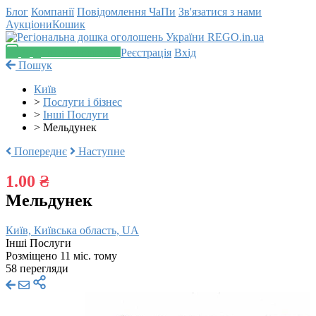
Блог
Компанії
Повідомлення
ЧаПи
Зв'язатися з нами
Аукціони
Кошик
Додати оголошення
Реєстрація
Вхід
Пошук
Київ
>
Послуги і бізнес
>
Інші Послуги
>
Мельдунек
Попереднє
Наступне
1.00 ₴
Мельдунек
Київ, Київська область, UA
Інші Послуги
Розміщено 11 міс. тому
58 перегляди