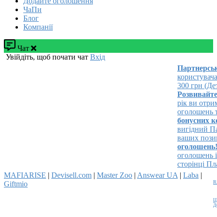
Додайте оголошення
ЧаПи
Блог
Компанії
Чат
Увійдіть, щоб почати чат
Вхід
Партнерська
користувача!
300 грн (Дета
Розвивайте св
рік ви отрима
оголошень та 
бонусних кош
вигідний Паке
ваших позицій
оголошень!
Р
оголошень і з
сторінці Плат
MAFIARISE
|
Devisell.com
|
Master Zoo
|
Answear UA
|
Laba
|
R
Giftmio
Ц
Д