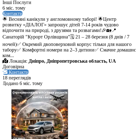
Інші Послуги
6 міс. тому
Контакти
🌟 Весняні канікули у англомовному таборі! 🌟Центр
розвитку «ДІАЛОГ» запрошує дітей 7-14 років чудово
відпочити на природі, з друзями та розвагами!🎉🏡📍
Санаторій "Курорт Орлівщина"🗓 21 – 28 березня (8 днів / 7
ночей)✅ Окремий двоповерховий корпус тільки для нашого
табору✅ Комфортні номери на 2–3 дитини✅ Смачне домашнє
ком...
Локація:
Дніпро, Дніпропетровська область, UA
Договірна
Контакти
18 переглядів
Додано 6 міс. тому