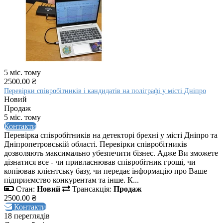
5 міс. тому
2500.00 ₴
Перевірки співробітників і кандидатів на поліграфі у місті Дніпро
Новий
Продаж
5 міс. тому
Контакти
Перевірка співробітників на детекторі брехні у місті Дніпро та
Дніпропетровській області. Перевірки співробітників
дозволяють максимально убезпечити бізнес. Адже Ви зможете
дізнатися все - чи привласнював співробітник гроші, чи
копіював клієнтську базу, чи передає інформацію про Ваше
підприємство конкурентам та інше. К...
Стан:
Новий
Трансакція:
Продаж
2500.00 ₴
Контакти
18 переглядів