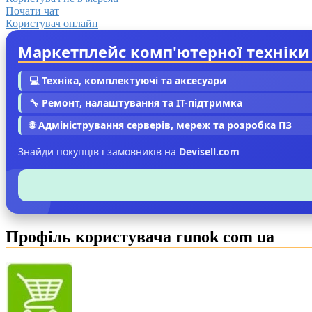
Почати чат
Користувач онлайн
Маркетплейс комп'ютерної техніки
💻 Техніка, комплектуючі та аксесуари
🔧 Ремонт, налаштування та IT-підтримка
🌐 Адміністрування серверів, мереж та розробка ПЗ
Знайди покупців і замовників на
Devisell.com
Профіль користувача runok com ua