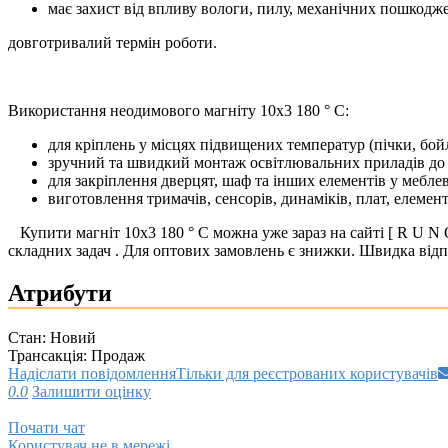
має захист від впливу вологи, пилу, механічних пошкодж
довготривалий термін роботи.
Використання неодимового магніту 10х3 180 ° C:
для кріплень у місцях підвищених температур (пічки, бой
зручний та швидкий монтаж освітлювальних приладів до 
для закріплення дверцят, шаф та інших елементів у мебле
виготовлення тримачів, сенсорів, динаміків, плат, елемен
Купити магніт 10х3 180 ° C можна уже зараз на сайті [ R U N
складних задач . Для оптових замовлень є знижки. Швидка відп
Атрибути
Стан:
Новий
Трансакція:
Продаж
Надіслати повідомлення
Тільки для реєстрованих користувачів
0.0
Залишити оцінку
Почати чат
Користувач не в мережі