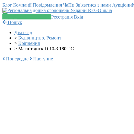
Блог
Компанії
Повідомлення
ЧаПи
Зв'язатися з нами
Аукціони
Додати оголошення
Реєстрація
Вхід
Пошук
Дім і сад
>
Будівництво, Ремонт
>
Кріплення
>
Магніт диск D 10-3 180 ° C
Попереднє
Наступне