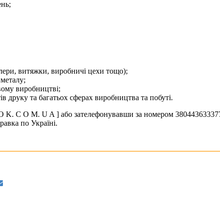
ень;
лери, витяжки, виробничі цехи тощо);
металу;
вому виробництві;
тів друку та багатьох сферах виробництва та побуті.
 O K. C O M. U A ] або зателефонувавши за номером 38044363337
равка по Україні.