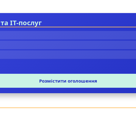
та IT-послуг
Розмістити оголошення