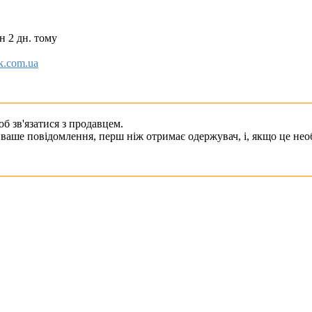
н 2 дн. тому
ok.com.ua
б зв'язатися з продавцем.
ваше повідомлення, перш ніж отримає одержувач, і, якщо це необ